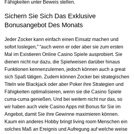
Fähigkeiten unter Beweis stellen.
Sichern Sie Sich Das Exklusive
Bonusangebot Des Monats
Jeder Zocker kann einfach einen Einsatz machen und
sofort loslegen,” “auch wenn er oder aber sie zum ersten
Mal im Existieren Online Casino Spiele ausprobiert. Sie
dienen nicht nur dazu, die Spielweisen darüber hinaus
Funktionen kennenzulernen, jedoch können auch a great
sich Spaß tätigen. Zudem können Zocker bei strategischen
Titeln wie Blackjack oder aber Poker ihre Strategien und
Fähigkeiten optimalisieren, wenn sie die Casino Spiele
cuma-cuma genießen. Und bei weitem nicht nur das, so
wir haben auch viele Casino Apps mit Bonus für Sie im
Angebot, damit Sie ihre Gewinne maximieren können.
Kaum ein anderes Hobby bringt living room Menschen ein
solches Maß an Ereignis und Aufregung auf welche weise