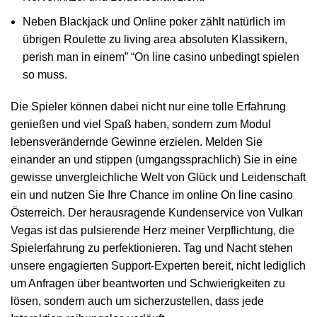
Neben Blackjack und Online poker zählt natürlich im
übrigen Roulette zu living area absoluten Klassikern,
perish man in einem” “On line casino unbedingt spielen
so muss.
Die Spieler können dabei nicht nur eine tolle Erfahrung
genießen und viel Spaß haben, sondern zum Modul
lebensverändernde Gewinne erzielen. Melden Sie
einander an und stippen (umgangssprachlich) Sie in eine
gewisse unvergleichliche Welt von Glück und Leidenschaft
ein und nutzen Sie Ihre Chance im online On line casino
Österreich. Der herausragende Kundenservice von Vulkan
Vegas ist das pulsierende Herz meiner Verpflichtung, die
Spielerfahrung zu perfektionieren. Tag und Nacht stehen
unsere engagierten Support-Experten bereit, nicht lediglich
um Anfragen über beantworten und Schwierigkeiten zu
lösen, sondern auch um sicherzustellen, dass jede