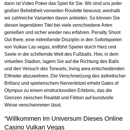
dann ist Video Poker das Spiel für Sie. Wir sind uns jeder
großen Beliebtheit vonseiten Roulette bewusst, weshalb
wir zahlreiche Varianten davon anbieten. So können Sie
diesen legendären Titel bei viele verschiedene Arten
genießen und sicher wieder neu erfahren. Penalty Shoot
Out there, eine mitreißende Disziplin in den Sofortspielen
von Vulkan Las vegas, entführt Spieler durch Herz und
Seele in die schillernde Welt des Fußballs. Hier, in dem
virtuellen Stadion, lagern Sie auf die Richtung des Balls
und den Versuch des Torwarts, living area entscheidenden
Elfmeter abzuwehren. Die Verschmelzung des ästhetischer
Brillanz und spielerischem Nervenkitzel erhebt Gates of
Olympus zu einem eindrucksvollen Erlebnis, das die
Grenzen zwischen Realität und Fiktion auf kunstvolle
Weise verschwimmen lässt.
“Willkommen Im Universum Dieses Online
Casino Vulkan Vegas