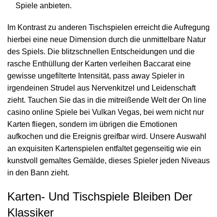
Spiele anbieten.
Im Kontrast zu anderen Tischspielen erreicht die Aufregung
hierbei eine neue Dimension durch die unmittelbare Natur
des Spiels. Die blitzschnellen Entscheidungen und die
rasche Enthüllung der Karten verleihen Baccarat eine
gewisse ungefilterte Intensität, pass away Spieler in
irgendeinen Strudel aus Nervenkitzel und Leidenschaft
zieht. Tauchen Sie das in die mitreißende Welt der On line
casino online Spiele bei Vulkan Vegas, bei wem nicht nur
Karten fliegen, sondern im übrigen die Emotionen
aufkochen und die Ereignis greifbar wird. Unsere Auswahl
an exquisiten Kartenspielen entfaltet gegenseitig wie ein
kunstvoll gemaltes Gemälde, dieses Spieler jeden Niveaus
in den Bann zieht.
Karten- Und Tischspiele Bleiben Der
Klassiker