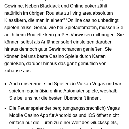
Gewinne. Neben Blackjack und Online poker zählt
natürlich im übrigen Roulette zu living area absoluten
Klassikern, die man in einem” “On line casino unbedingt
spielen muss. Genau wie bei Spielautomaten, müssen Sie
auch beim Roulette kein großes Vorwissen mitbringen. Sie
können selbst als Anfänger sofort einsteigen darüber
hinaus dennoch gute Gewinnchancen genießen. Sie
können bei uns beste Casino Spiele durch Karten
genießen, darüber hinaus das ganz gemütlich von
zuhause aus.
Auch unsereiner sind Spieler c/o Vulkan Vegas und wir
spielen regelmäßig online Automatenspiele, weshalb
Sie bei uns nur die besten Überschrift finden.
Die Feuer speiender berg (umgangssprachlich) Vegas
Mobile Casino App für Android os und iOS öffnet nicht
einfach nur die Türen zu einer Welt des Glücksspiels,