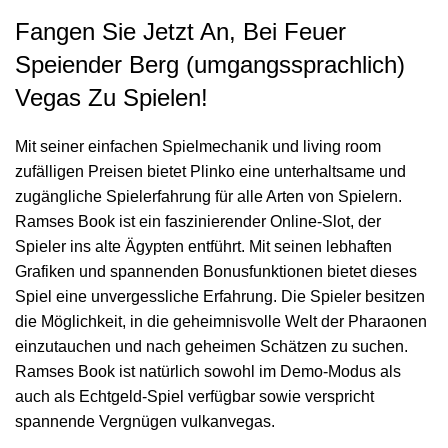
Fangen Sie Jetzt An, Bei Feuer
Speiender Berg (umgangssprachlich)
Vegas Zu Spielen!
Mit seiner einfachen Spielmechanik und living room
zufälligen Preisen bietet Plinko eine unterhaltsame und
zugängliche Spielerfahrung für alle Arten von Spielern.
Ramses Book ist ein faszinierender Online-Slot, der
Spieler ins alte Ägypten entführt. Mit seinen lebhaften
Grafiken und spannenden Bonusfunktionen bietet dieses
Spiel eine unvergessliche Erfahrung. Die Spieler besitzen
die Möglichkeit, in die geheimnisvolle Welt der Pharaonen
einzutauchen und nach geheimen Schätzen zu suchen.
Ramses Book ist natürlich sowohl im Demo-Modus als
auch als Echtgeld-Spiel verfügbar sowie verspricht
spannende Vergnügen
vulkanvegas
.