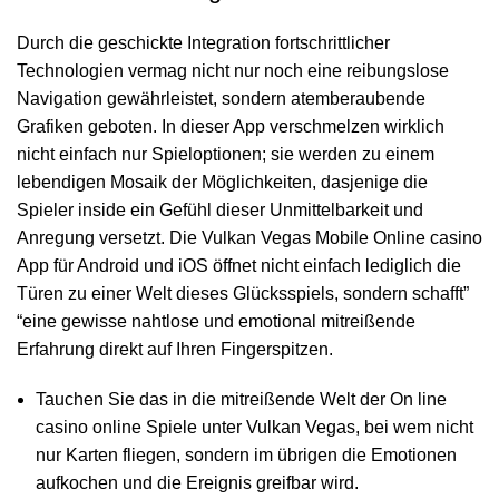
Durch die geschickte Integration fortschrittlicher
Technologien vermag nicht nur noch eine reibungslose
Navigation gewährleistet, sondern atemberaubende
Grafiken geboten. In dieser App verschmelzen wirklich
nicht einfach nur Spieloptionen; sie werden zu einem
lebendigen Mosaik der Möglichkeiten, dasjenige die
Spieler inside ein Gefühl dieser Unmittelbarkeit und
Anregung versetzt. Die Vulkan Vegas Mobile Online casino
App für Android und iOS öffnet nicht einfach lediglich die
Türen zu einer Welt dieses Glücksspiels, sondern schafft”
“eine gewisse nahtlose und emotional mitreißende
Erfahrung direkt auf Ihren Fingerspitzen.
Tauchen Sie das in die mitreißende Welt der On line
casino online Spiele unter Vulkan Vegas, bei wem nicht
nur Karten fliegen, sondern im übrigen die Emotionen
aufkochen und die Ereignis greifbar wird.