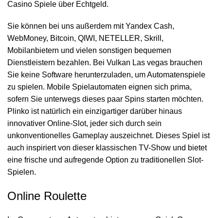
Casino Spiele über Echtgeld.
Sie können bei uns außerdem mit Yandex Cash,
WebMoney, Bitcoin, QIWI, NETELLER, Skrill,
Mobilanbietern und vielen sonstigen bequemen
Dienstleistern bezahlen. Bei Vulkan Las vegas brauchen
Sie keine Software herunterzuladen, um Automatenspiele
zu spielen. Mobile Spielautomaten eignen sich prima,
sofern Sie unterwegs dieses paar Spins starten möchten.
Plinko ist natürlich ein einzigartiger darüber hinaus
innovativer Online-Slot, jeder sich durch sein
unkonventionelles Gameplay auszeichnet. Dieses Spiel ist
auch inspiriert von dieser klassischen TV-Show und bietet
eine frische und aufregende Option zu traditionellen Slot-
Spielen.
Online Roulette