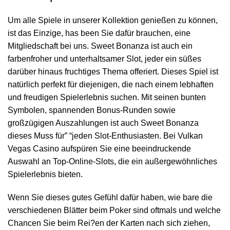
Um alle Spiele in unserer Kollektion genießen zu können,
ist das Einzige, has been Sie dafür brauchen, eine
Mitgliedschaft bei uns. Sweet Bonanza ist auch ein
farbenfroher und unterhaltsamer Slot, jeder ein süßes
darüber hinaus fruchtiges Thema offeriert. Dieses Spiel ist
natürlich perfekt für diejenigen, die nach einem lebhaften
und freudigen Spielerlebnis suchen. Mit seinen bunten
Symbolen, spannenden Bonus-Runden sowie
großzügigen Auszahlungen ist auch Sweet Bonanza
dieses Muss für” “jeden Slot-Enthusiasten. Bei Vulkan
Vegas Casino aufspüren Sie eine beeindruckende
Auswahl an Top-Online-Slots, die ein außergewöhnliches
Spielerlebnis bieten.
Wenn Sie dieses gutes Gefühl dafür haben, wie bare die
verschiedenen Blätter beim Poker sind oftmals und welche
Chancen Sie beim Rei?en der Karten nach sich ziehen,