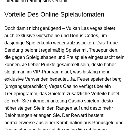
Interaktion reibungslos verläuft.
Vorteile Des Online Spielautomaten
Doch damit nicht genügend – Vulkan Las vegas bietet
auch exklusive Gutscheine und Bonus Codes, um
dasjenige Spielerkonto weiter aufzustocken. Das Treue
Sendung belohnt regelmäßig Spieler mit Treuepunkten,
die gegen Spielguthaben und Freispiele eingetauscht sein
können. Je lieber Punkte gesammelt sein, desto höher
steigt man im VIP-Programm auf, was bislang mehr
exklusive Verwenden bedeutet. Ja, Feuer speiender berg
(umgangssprachlich) Vegas Casino verfügt über ein
Treueprogramm, das Spielern zusätzliche Vorteile bietet.
Je mehr Sie internet marketing Casino spielen, desto
höher steigen Sie in den Rängen auf und desto mehr
Belohnungen erlangen Sie. Der Reward besteht
normalerweise aus einer Kombination aus Bonusgeld und
Freispielen und kann auf die ersten Einzahlungen