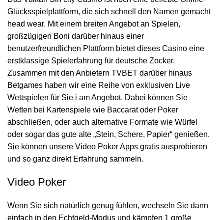
Glücksspielplattform, die sich schnell den Namen gemacht
head wear. Mit einem breiten Angebot an Spielen,
großzügigen Boni darüber hinaus einer
benutzerfreundlichen Plattform bietet dieses Casino eine
erstklassige Spielerfahrung für deutsche Zocker.
Zusammen mit den Anbietern TVBET darüber hinaus
Betgames haben wir eine Reihe von exklusiven Live
Wettspielen für Sie i am Angebot. Dabei können Sie
Wetten bei Kartenspiele wie Baccarat oder Poker
abschließen, oder auch alternative Formate wie Würfel
oder sogar das gute alte „Stein, Schere, Papier“ genießen.
Sie können unsere Video Poker Apps gratis ausprobieren
und so ganz direkt Erfahrung sammeln.
Video Poker
Wenn Sie sich natürlich genug fühlen, wechseln Sie dann
einfach in den Echtgeld-Modus und kämpfen 1 große