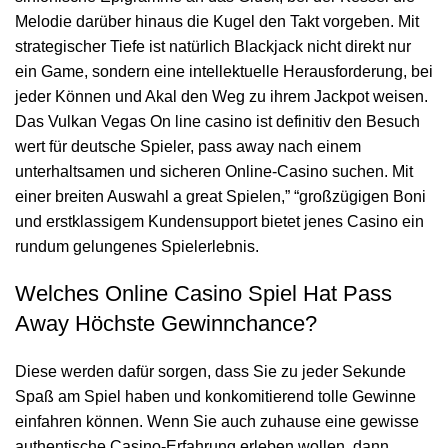
Melodie darüber hinaus die Kugel den Takt vorgeben. Mit
strategischer Tiefe ist natürlich Blackjack nicht direkt nur
ein Game, sondern eine intellektuelle Herausforderung, bei
jeder Können und Akal den Weg zu ihrem Jackpot weisen.
Das Vulkan Vegas On line casino ist definitiv den Besuch
wert für deutsche Spieler, pass away nach einem
unterhaltsamen und sicheren Online-Casino suchen. Mit
einer breiten Auswahl a great Spielen,” “großzügigen Boni
und erstklassigem Kundensupport bietet jenes Casino ein
rundum gelungenes Spielerlebnis.
Welches Online Casino Spiel Hat Pass
Away Höchste Gewinnchance?
Diese werden dafür sorgen, dass Sie zu jeder Sekunde
Spaß am Spiel haben und konkomitierend tolle Gewinne
einfahren können. Wenn Sie auch zuhause eine gewisse
authentische Casino-Erfahrung erleben wollen, dann