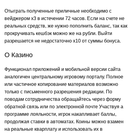
Отыграть полученные приличные необходимо с
вейджером х3 в истечении 72 часов. Если на счете не
реальных средств, же нужно пополнить баланс, так как
прокручивать кешбэк можно же на рубли. Выйти
разрешается не недостаточно х10 от суммы бонуса.
О Казино
Функционал приложений и мобильной версии сайта
аналогичен центральному игровому порталу. Полное
или частичное копирование материалов возможно
только с письменного разрешения редакции. По
поводам сотрудничества обращайтесь через форму
обратной связь или по электронной почте Участвуя а
программе лояльности, игрок накапливает баллы,
продолжая ставки в автоматах. Коины можно взамен
на реальные кварплату и использовать их в