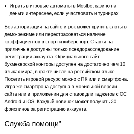
Играть в игровые автоматы в Mostbet казино на
деньги интереснее, если участвовать и турнирах.
Без авторизации на сайте игрок может крутить слоты в
демо-режиме или перестраховаться наличие
коэффициентов в спорт и киберспорт. Ставки на
приличные доступны только псевдорасследование
регистрации аккаунта. Официального сайт
букмекерской конторы доступен на достаточно чем 10
языках мира, в факте числе на российском языке.
Посетить игровой ресурс можно с ПК или и смартфона.
Игра же смартфона доступна в мобильной версии
сайта или в приложении для ставок дли гаджетов с ОС
Android и iOS. Каждый новичок может получить 30
фриспинов за регистрацию аккаунта.
Служба помощи”