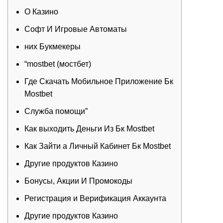
О Казино
Софт И Игровые Автоматы
них Букмекеры
“mostbet (мостбет)
Где Скачать Мобильное Приложение Бк
Mostbet
Служба помощи”
Как выходить Деньги Из Бк Mostbet
Как Зайти а Личный Кабинет Бк Mostbet
Другие продуктов Казино
Бонусы, Акции И Промокоды
Регистрация и Верификация Аккаунта
Другие продуктов Казино