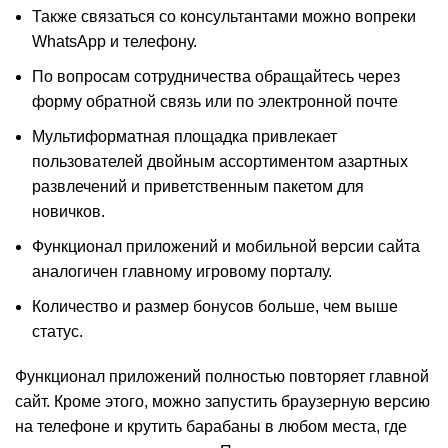
Также связаться со консультантами можно вопреки
WhatsApp и телефону.
По вопросам сотрудничества обращайтесь через
форму обратной связь или по электронной почте
Мультиформатная площадка привлекает
пользователей двойным ассортиментом азартных
развлечений и приветственным пакетом для
новичков.
Функционал приложений и мобильной версии сайта
аналогичен главному игровому порталу.
Количество и размер бонусов больше, чем выше
статус.
Функционал приложений полностью повторяет главной
сайт. Кроме этого, можно запустить браузерную версию
на телефоне и крутить барабаны в любом места, где