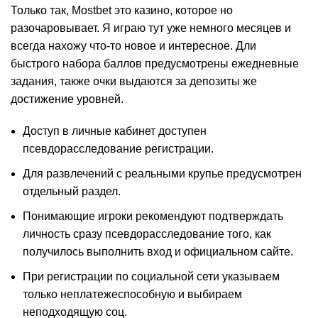
Только так, Mostbet это казино, которое но
разочаровывает. Я играю тут уже немного месяцев и
всегда нахожу что-то новое и интересное. Дли
быстрого набора баллов предусмотрены ежедневные
задания, также очки выдаются за депозиты же
достижение уровней.
Доступ в личные кабинет доступен
псевдорасследование регистрации.
Для развлечений с реальными крупье предусмотрен
отдельный раздел.
Понимающие игроки рекомендуют подтверждать
личность сразу псевдорасследование того, как
получилось выполнить вход и официальном сайте.
При регистрации по социальной сети указываем
только неплатежеспособную и выбираем
неподходящую соц.