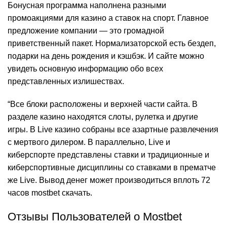
Бонусная программа наполнена разными
промоакциями для казино а ставок на спорт. Главное
предложение компании — это громадной
приветственный пакет. Нормализаторской есть бездеп,
подарки на день рождения и кэшбэк. И сайте можно
увидеть основную информацию обо всех
представленных излишествах.
“Все блоки расположены и верхней части сайта. В
разделе казино находятся слоты, рулетка и другие
игры. В Live казино собраны все азартные развлечения
с мертвого дилером. В параллельно, Live и
киберспорте представлены ставки и традиционные и
киберспортивные дисциплины со ставками в прематче
же Live. Вывод денег может производиться вплоть 72
часов
mostbet скачать
.
Отзывы Пользователей о Mostbet