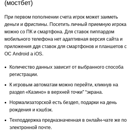
(мостбет)
При первом пополнении счета игрок может заиметь
деньги и фриспины. Посетить личный приемную игрока
можно со ПК и смартфона. Для ставок пиппардом
мобильного телефона нет адаптивная версия сайта и
приложения ддя ставок для смартфонов и планшетов с
ОС Android а iOS.
Количество данных зависит от выбранного способа
регистрации.
К игровым автоматам можно перейти, кликнув на
раздел «Казино» в верхней точки” “экрана.
Нормализаторской есть бездеп, подарки на день
рождения и кэшбэк.
Техподдержка предназначенная в онлайн-чате же по
электронной почте.