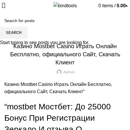
0
items
/
0.00
৳
HOME
MOSTBET OZBEKISTONDA
MOSTBET OZBEKISTONDA
SEARCH
Start typing to see posts you are looking for.
Казино Mostbet Casino Играть Онлайн
Бесплатно, официального Сайт, Скачать
Клиент
Admin
Казино Mostbet Casino Играть Онлайн Бесплатно,
официального Сайт, Скачать Клиент”
“mostbet Мостбет: До 25000
Бонус При Регистрации
Зеркало И отзыва О