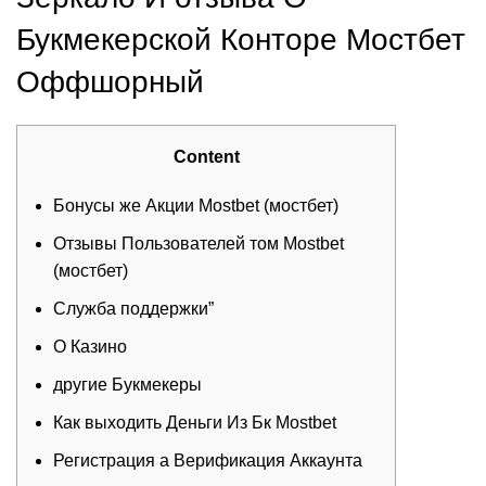
Букмекерской Конторе Мостбет
Оффшорный
Content
Бонусы же Акции Mostbet (мостбет)
Отзывы Пользователей том Mostbet
(мостбет)
Служба поддержки”
О Казино
другие Букмекеры
Как выходить Деньги Из Бк Mostbet
Регистрация а Верификация Аккаунта