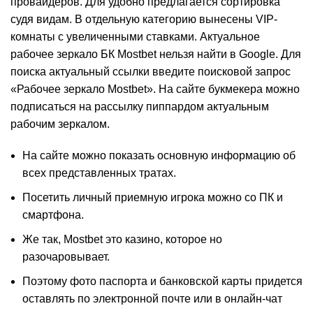
провайдеров. Для удобно предлагается сортировка
судя видам. В отдельную категорию вынесены VIP-
комнаты с увеличенными ставками. Актуальное
рабочее зеркало БК Mostbet нельзя найти в Google. Для
поиска актуальный ссылки введите поисковой запрос
«Рабочее зеркало Mostbet». На сайте букмекера можно
подписаться на рассылку пиппардом актуальным
рабочим зеркалом.
На сайте можно показать основную информацию об
всех представленных тратах.
Посетить личный приемную игрока можно со ПК и
смартфона.
Же так, Mostbet это казино, которое но
разочаровывает.
Поэтому фото паспорта и банковской карты придется
оставлять по электронной почте или в онлайн-чат