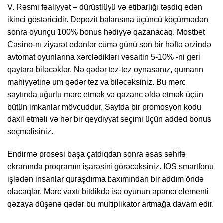
V. Rəsmi fəaliyyət – dürüstlüyü və etibarlığı təsdiq edən
ikinci göstəricidir. Depozit balansına üçüncü köçürmədən
sonra oyunçu 100% bonus hədiyyə qazanacaq. Mostbet
Casino-nı ziyarət edənlər cümə günü son bir həftə ərzində
avtomat oyunlarına xərclədikləri vəsaitin 5-10% -ni geri
qaytara biləcəklər. Nə qədər tez-tez oynasanız, qumarın
mahiyyətinə um qədər tez va biləcəksiniz. Bu mərc
saytında uğurlu mərc etmək və qazanc əldə etmək üçün
bütün imkanlar mövcuddur. Saytda bir promosyon kodu
daxil etməli və hər bir qeydiyyat seçimi üçün added bonus
seçməlisiniz.
Endirmə prosesi başa çatdıqdan sonra əsas səhifə
ekranında proqramın işarəsini görəcəksiniz. IOS smartfonu
işlədən insanlar quraşdırma baxımından bir addım öndə
olacaqlar. Mərc vaxtı bitdikdə isə oyunun aparıcı elementi
qəzaya düşənə qədər bu multiplikator artmağa davam edir.