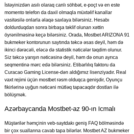
İstəyinizdən asılı olaraq canlı söhbət, e-poçt və en este
momento telefon da daxil olmaqla müxtəlif kanallar
vasitəsilə onlarla əlaqə saxlaya bilərsiniz. Hesabı
doldurduqdan sonra birbaşa təklif olunan xəttin
öyrənilməsinə keçə bilərsiniz. Orada, Mostbet ARIZONA 91
bukmeker kontorunun saytında təkcə əsas deyil, həm də
ikinci dərəcəli, eləcə də statistik nəticələr təqdim olunur.
Siz təkcə yarışın nəticəsinə deyil, həm də onun ayrıca
seqmentinə mərc edə bilərsiniz. Etibarlılıq faktoru da
Curacao Gaming License-dən aldığımız lisenziyadır. Real
vaxt rejimi üçün mostbet rəsm olduqca genişdir, Oyunçu
fikirlərinə uyğun nəticəni mütləq tapacaqdır
dostları ilə
bölüşmək
.
Azərbaycanda Mostbet-az 90-ın Icmalı
Müştərilər həmçinin veb-saytdakı geniş FAQ bölməsində
bir çox suallarına cavab tapa bilərlər. Mostbet AZ bukmeker