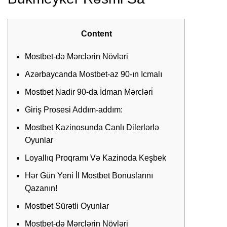
Content
Mostbet-də Mərclərin Növləri
Azərbaycanda Mostbet-az 90-ın Icmalı
Mostbet Nadir 90-da İdman Mərcləri̇
Giriş Prosesi Addım-addım:
Mostbet Kazinosunda Canlı Dilerlərlə
Oyunlar
Loyallıq Proqramı Və Kazinoda Keşbek
Hər Gün Yeni İl Mostbet Bonuslarını
Qazanın!
Mostbet Sürətli Oyunlar
Mostbet-də Mərclərin Növləri