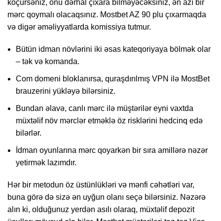
köçürsəniz, onu dərhal çıxara bilməyəcəksiniz, ən azı bir
mərc qoymalı olacaqsınız. Mostbet AZ 90 plu çıxarmaqda
və digər əməliyyatlarda komissiya tutmur.
Bütün idman növlərini iki əsas kateqoriyaya bölmək olar
– tək və komanda.
Com domeni bloklanırsa, quraşdırılmış VPN ilə MostBet
brauzerini yükləyə bilərsiniz.
Bundan əlavə, canlı mərc ilə müştərilər eyni vaxtda
müxtəlif növ mərclər etməklə öz risklərini hedcinq edə
bilərlər.
İdman oyunlarına mərc qoyarkən bir sıra amillərə nəzər
yetirmək lazımdır.
Hər bir metodun öz üstünlükləri və mənfi cəhətləri var,
buna görə də sizə ən uyğun olanı seçə bilərsiniz. Nəzərə
alın ki, olduğunuz yerdən asılı olaraq, müxtəlif depozit