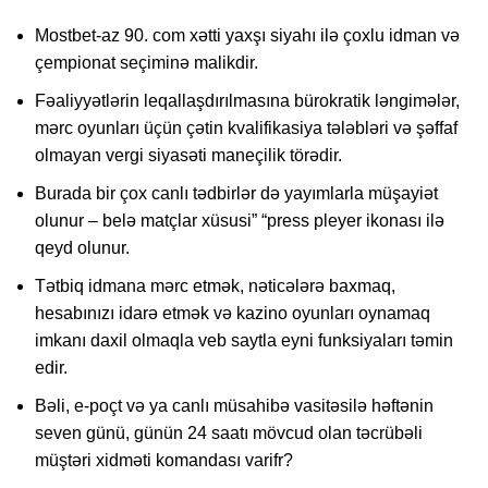
Mostbet-az 90. com xətti yaxşı siyahı ilə çoxlu idman və
çempionat seçiminə malikdir.
Fəaliyyətlərin leqallaşdırılmasına bürokratik ləngimələr,
mərc oyunları üçün çətin kvalifikasiya tələbləri və şəffaf
olmayan vergi siyasəti maneçilik törədir.
Burada bir çox canlı tədbirlər də yayımlarla müşayiət
olunur – belə matçlar xüsusi” “press pleyer ikonası ilə
qeyd olunur.
Tətbiq idmana mərc etmək, nəticələrə baxmaq,
hesabınızı idarə etmək və kazino oyunları oynamaq
imkanı daxil olmaqla veb saytla eyni funksiyaları təmin
edir.
Bəli, e-poçt və ya canlı müsahibə vasitəsilə həftənin
seven günü, günün 24 saatı mövcud olan təcrübəli
müştəri xidməti komandası varifr?