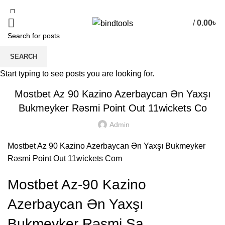
/
0.00
৳
SEARCH
HOME
MOSTBET AZERBAIJAN
MOSTBET AZERBAIJAN
Start typing to see posts you are looking for.
Mostbet Az 90 Kazino Azerbaycan Ən Yaxşı
Bukmeyker Rəsmi Point Out 11wickets Co
Admin
Mostbet Az 90 Kazino Azerbaycan Ən Yaxşı Bukmeyker
Rəsmi Point Out 11wickets Com
Mostbet Az-90 Kazino
Azerbaycan Ən Yaxşı
Bukmeyker Rəsmi Sa