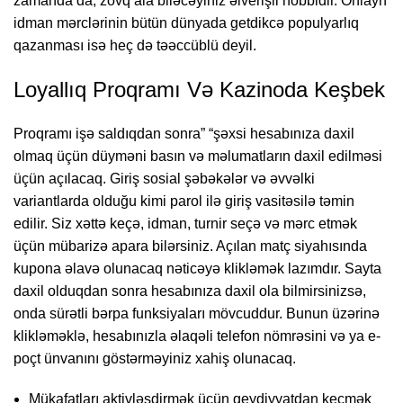
zamanda da, zövq ala biləcəyiniz əlverişli hobbidir. Onlayn
idman mərclərinin bütün dünyada getdikcə populyarlıq
qazanması isə heç də təəccüblü deyil.
Loyallıq Proqramı Və Kazinoda Keşbek
Proqramı işə saldıqdan sonra” “şəxsi hesabınıza daxil
olmaq üçün düyməni basın və məlumatların daxil edilməsi
üçün açılacaq. Giriş sosial şəbəkələr və əvvəlki
variantlarda olduğu kimi parol ilə giriş vasitəsilə təmin
edilir. Siz xəttə keçə, idman, turnir seçə və mərc etmək
üçün mübarizə apara bilərsiniz. Açılan matç siyahısında
kupona əlavə olunacaq nəticəyə klikləmək lazımdır. Sayta
daxil olduqdan sonra hesabınıza daxil ola bilmirsinizsə,
onda sürətli bərpa funksiyaları mövcuddur. Bunun üzərinə
klikləməklə, hesabınızla əlaqəli telefon nömrəsini və ya e-
poçt ünvanını göstərməyiniz xahiş olunacaq.
Mükafatları aktivləşdirmək üçün qeydiyyatdan keçmək