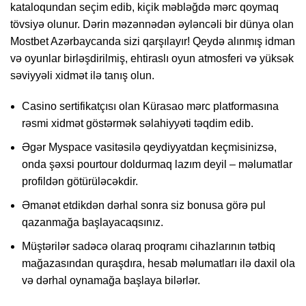
kataloqundan seçim edib, kiçik məbləğdə mərc qoymaq
tövsiyə olunur. Dərin məzənnədən əyləncəli bir dünya olan
Mostbet Azərbaycanda sizi qarşılayır! Qeydə alınmış idman
və oyunlar birləşdirilmiş, ehtiraslı oyun atmosferi və yüksək
səviyyəli xidmət ilə tanış olun.
Casino sertifikatçısı olan Kürasao mərc platformasına
rəsmi xidmət göstərmək səlahiyyəti təqdim edib.
Əgər Myspace vasitəsilə qeydiyyatdan keçmisinizsə,
onda şəxsi pourtour doldurmaq lazım deyil – məlumatlar
profildən götürüləcəkdir.
Əmanət etdikdən dərhal sonra siz bonusa görə pul
qazanmağa başlayacaqsınız.
Müştərilər sadəcə olaraq proqramı cihazlarının tətbiq
mağazasından quraşdıra, hesab məlumatları ilə daxil ola
və dərhal oynamağa başlaya bilərlər.