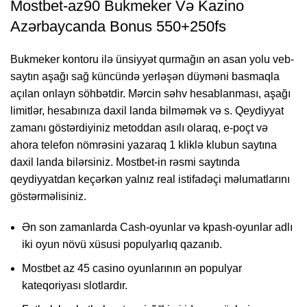
Mostbet-az90 Bukmeker Və Kazino
Azərbaycanda Bonus 550+250fs
Bukmeker kontoru ilə ünsiyyət qurmağın ən asan yolu veb-
saytın aşağı sağ küncündə yerləşən düyməni basmaqla
açılan onlayn söhbətdir. Mərcin səhv hesablanması, aşağı
limitlər, hesabınıza daxil landa bilməmək və s. Qeydiyyat
zamanı göstərdiyiniz metoddan asılı olaraq, e-poçt və
ahora telefon nömrəsini yazaraq 1 kliklə klubun saytına
daxil landa bilərsiniz. Mostbet-in rəsmi saytında
qeydiyyatdan keçərkən yalnız real istifadəçi məlumatlarını
göstərməlisiniz.
Ən son zamanlarda Cash-oyunlar və kраsh-oyunlar adlı
iki oyun növü xüsusi populyarlıq qazanıb.
Mostbet az 45 casino oyunlarının ən populyar
kateqoriyası slotlardır.