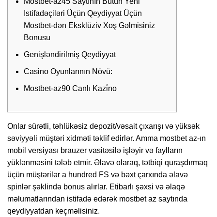
Mostbet-az45 Saytının Bütün Yeni
Istifadəçiləri Üçün Qeydiyyat Üçün
Mostbet-dən Eksklüziv Xoş Gəlmisiniz
Bonusu
Genişləndirilmiş Qeydiyyat
Casino Oyunlarının Növü:
Mostbet-az90 Canlı Kazi̇no
Onlar sürətli, təhlükəsiz depozit/vəsait çıxarışı və yüksək
səviyyəli müştəri xidməti təklif edirlər. Amma mostbet az-ın
mobil versiyası brauzer vasitəsilə işləyir və faylların
yüklənməsini tələb etmir. Əlavə olaraq, tətbiqi quraşdırmaq
üçün müştərilər a hundred FS və bəxt çarxında əlavə
spinlər şəklində bonus alırlar. Etibarlı şəxsi və əlaqə
məlumatlarından istifadə edərək mostbet az saytında
qeydiyyatdan keçməlisiniz.