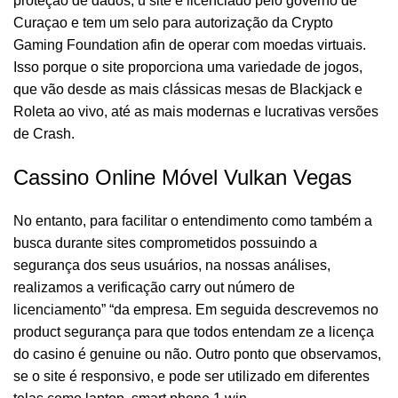
proteção de dados, u site é licenciado pelo governo de
Curaçao e tem um selo para autorização da Crypto
Gaming Foundation afin de operar com moedas virtuais.
Isso porque o site proporciona uma variedade de jogos,
que vão desde as mais clássicas mesas de Blackjack e
Roleta ao vivo, até as mais modernas e lucrativas versões
de Crash.
Cassino Online Móvel Vulkan Vegas
No entanto, para facilitar o entendimento como também a
busca durante sites comprometidos possuindo a
segurança dos seus usuários, na nossas análises,
realizamos a verificação carry out número de
licenciamento” “da empresa. Em seguida descrevemos no
product segurança para que todos entendam ze a licença
do casino é genuine ou não. Outro ponto que observamos,
se o site é responsivo, e pode ser utilizado em diferentes