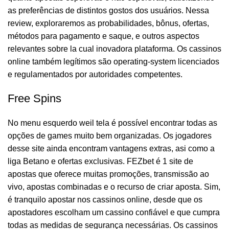
as preferências de distintos gostos dos usuários. Nessa
review, exploraremos as probabilidades, bônus, ofertas,
métodos para pagamento e saque, e outros aspectos
relevantes sobre la cual inovadora plataforma. Os cassinos
online também legítimos são operating-system licenciados
e regulamentados por autoridades competentes.
Free Spins
No menu esquerdo weil tela é possível encontrar todas as
opções de games muito bem organizadas. Os jogadores
desse site ainda encontram vantagens extras, asi como a
liga Betano e ofertas exclusivas. FEZbet é 1 site de
apostas que oferece muitas promoções, transmissão ao
vivo, apostas combinadas e o recurso de criar aposta. Sim,
é tranquilo apostar nos cassinos online, desde que os
apostadores escolham um cassino confiável e que cumpra
todas as medidas de segurança necessárias. Os cassinos