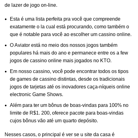
de lazer de jogo on-line.
Esta é uma lista perfeita pra você que compreende
exatamente o la cual está procurando, como também o
que é notable para você ao escolher um cassino online.
O Aviator está no meio dos nossos jogos também
populares há mais do ano e permanece entre os a few
jogos de cassino online mais jogados no KTO.
Em nosso cassino, você pode encontrar todos os tipos
de games de cassino distintas, desde os tradicionais
jogos de tarjetas até os inovadores caça-níqueis online
electronic Game Shows.
Além para ter um bônus de boas-vindas para 100% no
limite de R$1. 200, oferece pacote para boas-vindas
cujos bônus vão até um quarto depósito.
Nesses casos, o principal é ver se u site da casa é