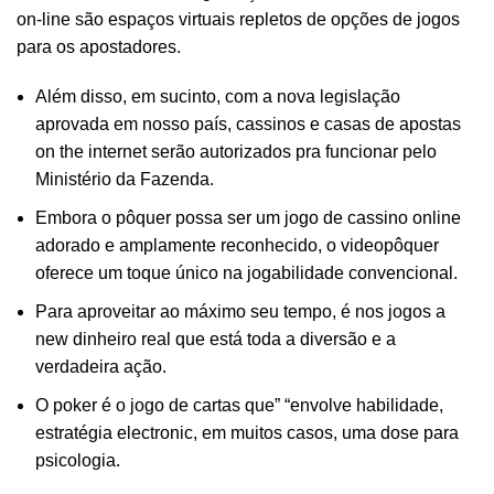
on-line são espaços virtuais repletos de opções de jogos
para os apostadores.
Além disso, em sucinto, com a nova legislação
aprovada em nosso país, cassinos e casas de apostas
on the internet serão autorizados pra funcionar pelo
Ministério da Fazenda.
Embora o pôquer possa ser um jogo de cassino online
adorado e amplamente reconhecido, o videopôquer
oferece um toque único na jogabilidade convencional.
Para aproveitar ao máximo seu tempo, é nos jogos a
new dinheiro real que está toda a diversão e a
verdadeira ação.
O poker é o jogo de cartas que” “envolve habilidade,
estratégia electronic, em muitos casos, uma dose para
psicologia.