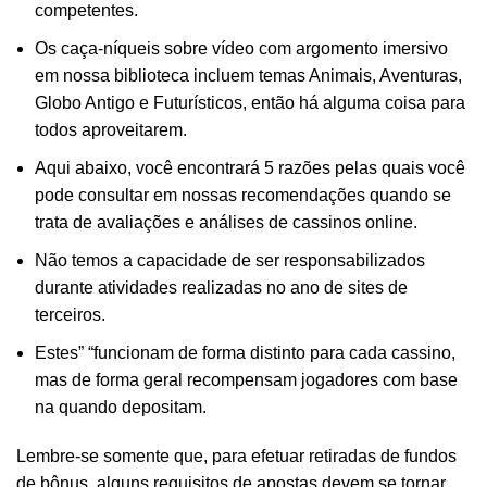
competentes.
Os caça-níqueis sobre vídeo com argomento imersivo
em nossa biblioteca incluem temas Animais, Aventuras,
Globo Antigo e Futurísticos, então há alguma coisa para
todos aproveitarem.
Aqui abaixo, você encontrará 5 razões pelas quais você
pode consultar em nossas recomendações quando se
trata de avaliações e análises de cassinos online.
Não temos a capacidade de ser responsabilizados
durante atividades realizadas no ano de sites de
terceiros.
Estes” “funcionam de forma distinto para cada cassino,
mas de forma geral recompensam jogadores com base
na quando depositam.
Lembre-se somente que, para efetuar retiradas de fundos
de bônus, alguns requisitos de apostas devem se tornar