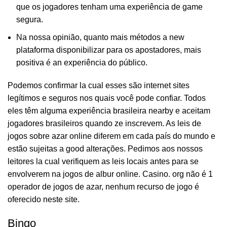
que os jogadores tenham uma experiência de game
segura.
Na nossa opinião, quanto mais métodos a new
plataforma disponibilizar para os apostadores, mais
positiva é an experiência do público.
Podemos confirmar la cual esses são internet sites
legítimos e seguros nos quais você pode confiar. Todos
eles têm alguma experiência brasileira nearby e aceitam
jogadores brasileiros quando ze inscrevem. As leis de
jogos sobre azar online diferem em cada país do mundo e
estão sujeitas a good alterações. Pedimos aos nossos
leitores la cual verifiquem as leis locais antes para se
envolverem na jogos de albur online. Casino. org não é 1
operador de jogos de azar, nenhum recurso de jogo é
oferecido neste site.
Bingo