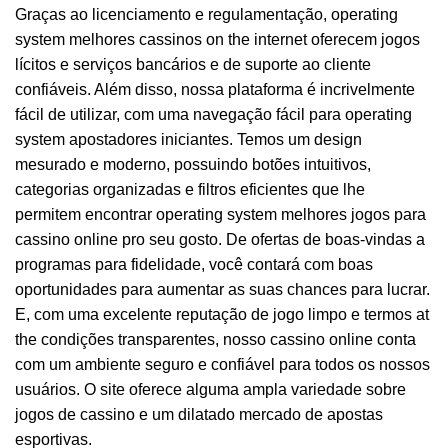
Graças ao licenciamento e regulamentação, operating
system melhores cassinos on the internet oferecem jogos
lícitos e serviços bancários e de suporte ao cliente
confiáveis. Além disso, nossa plataforma é incrivelmente
fácil de utilizar, com uma navegação fácil para operating
system apostadores iniciantes. Temos um design
mesurado e moderno, possuindo botões intuitivos,
categorias organizadas e filtros eficientes que lhe
permitem encontrar operating system melhores jogos para
cassino online pro seu gosto. De ofertas de boas-vindas a
programas para fidelidade, você contará com boas
oportunidades para aumentar as suas chances para lucrar.
E, com uma excelente reputação de jogo limpo e termos at
the condições transparentes, nosso cassino online conta
com um ambiente seguro e confiável para todos os nossos
usuários. O site oferece alguma ampla variedade sobre
jogos de cassino e um dilatado mercado de apostas
esportivas.