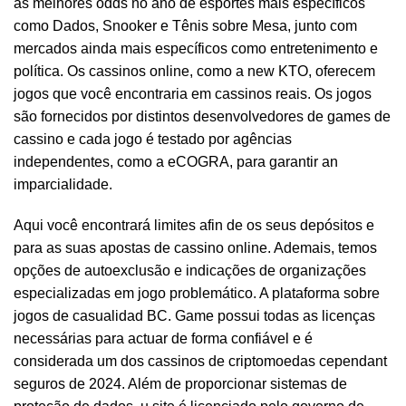
as melhores odds no ano de esportes mais específicos
como Dados, Snooker e Tênis sobre Mesa, junto com
mercados ainda mais específicos como entretenimento e
política. Os cassinos online, como a new KTO, oferecem
jogos que você encontraria em cassinos reais. Os jogos
são fornecidos por distintos desenvolvedores de games de
cassino e cada jogo é testado por agências
independentes, como a eCOGRA, para garantir an
imparcialidade.
Aqui você encontrará limites afin de os seus depósitos e
para as suas apostas de cassino online. Ademais, temos
opções de autoexclusão e indicações de organizações
especializadas em jogo problemático. A plataforma sobre
jogos de casualidad BC. Game possui todas as licenças
necessárias para actuar de forma confiável e é
considerada um dos cassinos de criptomoedas cependant
seguros de 2024. Além de proporcionar sistemas de