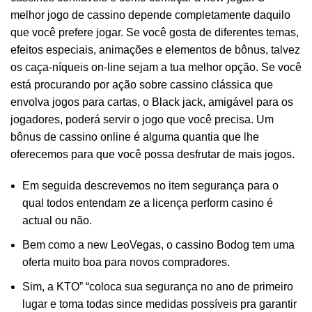
melhor jogo de cassino depende completamente daquilo
que você prefere jogar. Se você gosta de diferentes temas,
efeitos especiais, animações e elementos de bônus, talvez
os caça-níqueis on-line sejam a tua melhor opção. Se você
está procurando por ação sobre cassino clássica que
envolva jogos para cartas, o Black jack, amigável para os
jogadores, poderá servir o jogo que você precisa. Um
bônus de cassino online é alguma quantia que lhe
oferecemos para que você possa desfrutar de mais jogos.
Em seguida descrevemos no item segurança para o
qual todos entendam ze a licença perform casino é
actual ou não.
Bem como a new LeoVegas, o cassino Bodog tem uma
oferta muito boa para novos compradores.
Sim, a KTO” “coloca sua segurança no ano de primeiro
lugar e toma todas since medidas possíveis pra garantir