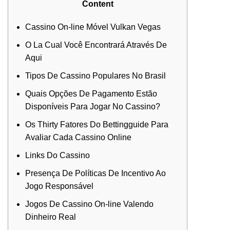
Content
Cassino On-line Móvel Vulkan Vegas
O La Cual Você Encontrará Através De
Aqui
Tipos De Cassino Populares No Brasil
Quais Opções De Pagamento Estão
Disponíveis Para Jogar No Cassino?
Os Thirty Fatores Do Bettingguide Para
Avaliar Cada Cassino Online
Links Do Cassino
Presença De Políticas De Incentivo Ao
Jogo Responsável
Jogos De Cassino On-line Valendo
Dinheiro Real