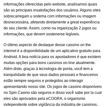
informações oferecidas pelo website, analisamos quais
são as principais insatisfações dos usuários. Alguns sites
sobrecarregam u sistema com informações ou imagem
desnecessária, afetando diretamente a great experiência
do seu cliente. Assim, como na organização 2 jogos ou
informações, que devem sostenerse legíveis.
O último aspecto de destaque desse cassino on the
internet é a disponibilidade de um aplicativo gratuito para
Android. A boa notícia para os apostadores é que existem
muitas opções para bons cassinos on-line atualmente.
Além disto, graças à tecnologia de ponta, você tem a
tranquilidade de que seus dados pessoais e financeiros
estão sempre seguros e protegidos ao interagir
apresentando nosso site. Os jogos de cassino disponíveis
no Spin Casino são seguros e disso você sabe por la cual
eles são aprovados pela eCOGRA, o organismo
independente sobre vigilância da indústria de cassinos.