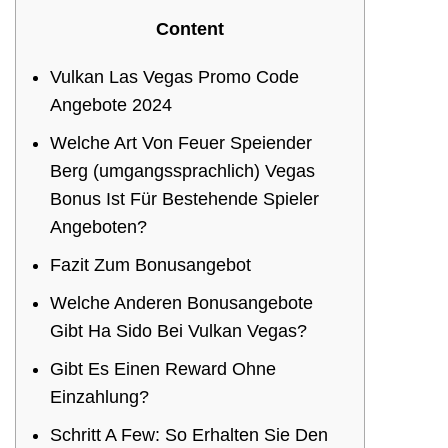
Content
Vulkan Las Vegas Promo Code
Angebote 2024
Welche Art Von Feuer Speiender
Berg (umgangssprachlich) Vegas
Bonus Ist Für Bestehende Spieler
Angeboten?
Fazit Zum Bonusangebot
Welche Anderen Bonusangebote
Gibt Ha Sido Bei Vulkan Vegas?
Gibt Es Einen Reward Ohne
Einzahlung?
Schritt A Few: So Erhalten Sie Den