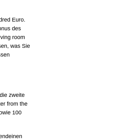
dred Euro.
onus des
iving room
sen, was Sie
ssen
die zweite
er from the
sowie 100
gendeinen