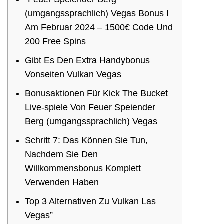
(umgangssprachlich) Vegas Bonus I
Am Februar 2024 – 1500€ Code Und
200 Free Spins
Gibt Es Den Extra Handybonus
Vonseiten Vulkan Vegas
Bonusaktionen Für Kick The Bucket
Live-spiele Von Feuer Speiender
Berg (umgangssprachlich) Vegas
Schritt 7: Das Können Sie Tun,
Nachdem Sie Den
Willkommensbonus Komplett
Verwenden Haben
Top 3 Alternativen Zu Vulkan Las
Vegas”