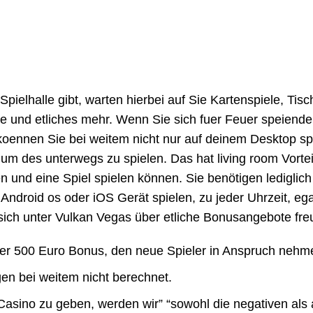
pielhalle gibt, warten hierbei auf Sie Kartenspiele, Tisc
lle und etliches mehr. Wenn Sie sich fuer Feuer speiende
koennen Sie bei weitem nicht nur auf deinem Desktop sp
 um des unterwegs zu spielen. Das hat living room Vortei
n und eine Spiel spielen können. Sie benötigen lediglich 
ndroid os oder iOS Gerät spielen, zu jeder Uhrzeit, ega
ich unter Vulkan Vegas über etliche Bonusangebote fre
ber 500 Euro Bonus, den neue Spieler in Anspruch neh
en bei weitem nicht berechnet.
asino zu geben, werden wir” “sowohl die negativen als 