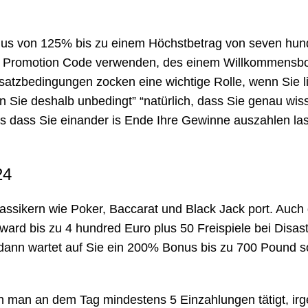
Bonus von 125% bis zu einem Höchstbetrag von seven hun
as Promotion Code verwenden, des einem Willkommensb
satzbedingungen zocken eine wichtige Rolle, wenn Sie l
Sie deshalb unbedingt” “natürlich, dass Sie genau wis
us dass Sie einander is Ende Ihre Gewinne auszahlen la
24
ssikern wie Poker, Baccarat und Black Jack port. Auch 
ard bis zu 4 hundred Euro plus 50 Freispiele bei Disast
dann wartet auf Sie ein 200% Bonus bis zu 700 Pound 
rn man an dem Tag mindestens 5 Einzahlungen tätigt, ir