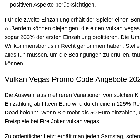
positiven Aspekte berücksichtigen.
Für die zweite Einzahlung erhält der Spieler einen 
Außerdem können diejenigen, die einen Vulkan Veg
sogar 200% der ersten Einzahlung profitieren. Die Um
Willkommensbonus in Recht genommen haben. Stellen 
alles tun müssen, um die Bedingungen zu erfüllen, th
können.
Vulkan Vegas Promo Code Angebote 20
Die Auswahl aus mehreren Variationen von solchen Kla
Einzahlung ab fifteen Euro wird durch einem 125% Rew
Dead belohnt. Wenn Sie mehr als 50 Euro einzahlen, 
Freispiele bei Fire Joker
vulkan vegas
.
Zu ordentlicher Letzt erhält man jeden Samstag, sofe