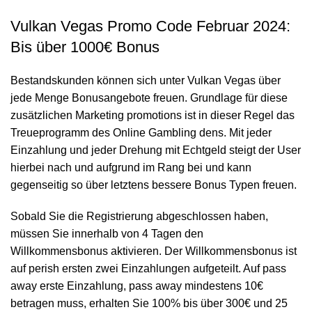
Vulkan Vegas Promo Code Februar 2024:
Bis über 1000€ Bonus
Bestandskunden können sich unter Vulkan Vegas über
jede Menge Bonusangebote freuen. Grundlage für diese
zusätzlichen Marketing promotions ist in dieser Regel das
Treueprogramm des Online Gambling dens. Mit jeder
Einzahlung und jeder Drehung mit Echtgeld steigt der User
hierbei nach und aufgrund im Rang bei und kann
gegenseitig so über letztens bessere Bonus Typen freuen.
Sobald Sie die Registrierung abgeschlossen haben,
müssen Sie innerhalb von 4 Tagen den
Willkommensbonus aktivieren. Der Willkommensbonus ist
auf perish ersten zwei Einzahlungen aufgeteilt. Auf pass
away erste Einzahlung, pass away mindestens 10€
betragen muss, erhalten Sie 100% bis über 300€ und 25