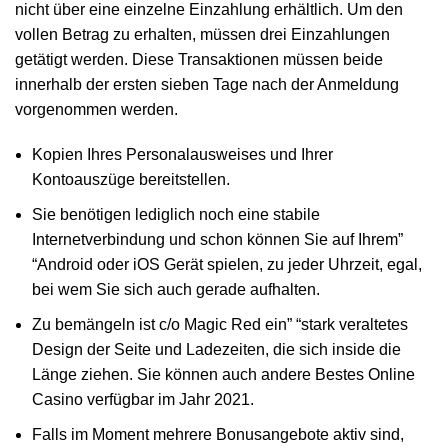
nicht über eine einzelne Einzahlung erhältlich. Um den
vollen Betrag zu erhalten, müssen drei Einzahlungen
getätigt werden. Diese Transaktionen müssen beide
innerhalb der ersten sieben Tage nach der Anmeldung
vorgenommen werden.
Kopien Ihres Personalausweises und Ihrer
Kontoauszüge bereitstellen.
Sie benötigen lediglich noch eine stabile
Internetverbindung und schon können Sie auf Ihrem”
“Android oder iOS Gerät spielen, zu jeder Uhrzeit, egal,
bei wem Sie sich auch gerade aufhalten.
Zu bemängeln ist c/o Magic Red ein” “stark veraltetes
Design der Seite und Ladezeiten, die sich inside die
Länge ziehen. Sie können auch andere Bestes Online
Casino verfügbar im Jahr 2021.
Falls im Moment mehrere Bonusangebote aktiv sind,