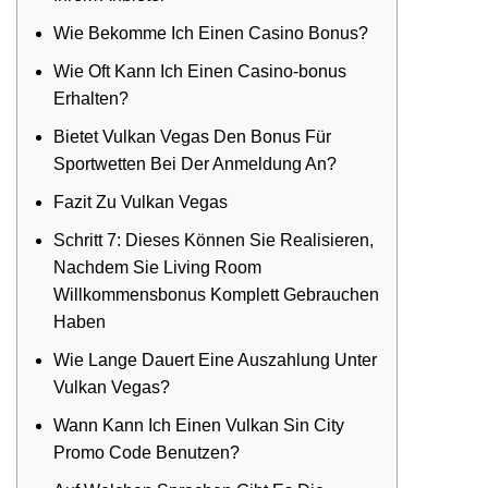
Wie Bekomme Ich Einen Casino Bonus?
Wie Oft Kann Ich Einen Casino-bonus
Erhalten?
Bietet Vulkan Vegas Den Bonus Für
Sportwetten Bei Der Anmeldung An?
Fazit Zu Vulkan Vegas
Schritt 7: Dieses Können Sie Realisieren,
Nachdem Sie Living Room
Willkommensbonus Komplett Gebrauchen
Haben
Wie Lange Dauert Eine Auszahlung Unter
Vulkan Vegas?
Wann Kann Ich Einen Vulkan Sin City
Promo Code Benutzen?