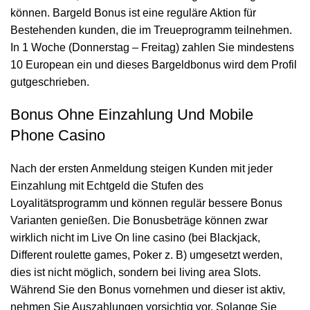
können. Bargeld Bonus ist eine reguläre Aktion für
Bestehenden kunden, die im Treueprogramm teilnehmen.
In 1 Woche (Donnerstag – Freitag) zahlen Sie mindestens
10 European ein und dieses Bargeldbonus wird dem Profil
gutgeschrieben.
Bonus Ohne Einzahlung Und Mobile
Phone Casino
Nach der ersten Anmeldung steigen Kunden mit jeder
Einzahlung mit Echtgeld die Stufen des
Loyalitätsprogramm und können regulär bessere Bonus
Varianten genießen. Die Bonusbeträge können zwar
wirklich nicht im Live On line casino (bei Blackjack,
Different roulette games, Poker z. B) umgesetzt werden,
dies ist nicht möglich, sondern bei living area Slots.
Während Sie den Bonus vornehmen und dieser ist aktiv,
nehmen Sie Auszahlungen vorsichtig vor. Solange Sie