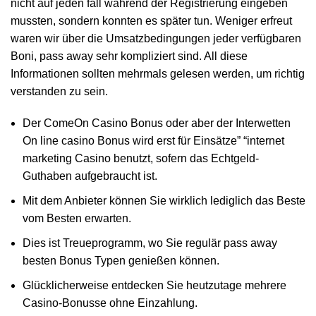
nicht auf jeden fall während der Registrierung eingeben
mussten, sondern konnten es später tun. Weniger erfreut
waren wir über die Umsatzbedingungen jeder verfügbaren
Boni, pass away sehr kompliziert sind. All diese
Informationen sollten mehrmals gelesen werden, um richtig
verstanden zu sein.
Der ComeOn Casino Bonus oder aber der Interwetten
On line casino Bonus wird erst für Einsätze” “internet
marketing Casino benutzt, sofern das Echtgeld-
Guthaben aufgebraucht ist.
Mit dem Anbieter können Sie wirklich lediglich das Beste
vom Besten erwarten.
Dies ist Treueprogramm, wo Sie regulär pass away
besten Bonus Typen genießen können.
Glücklicherweise entdecken Sie heutzutage mehrere
Casino-Bonusse ohne Einzahlung.