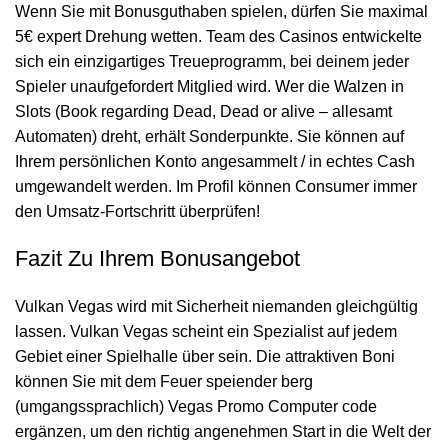
Wenn Sie mit Bonusguthaben spielen, dürfen Sie maximal
5€ expert Drehung wetten. Team des Casinos entwickelte
sich ein einzigartiges Treueprogramm, bei deinem jeder
Spieler unaufgefordert Mitglied wird. Wer die Walzen in
Slots (Book regarding Dead, Dead or alive – allesamt
Automaten) dreht, erhält Sonderpunkte. Sie können auf
Ihrem persönlichen Konto angesammelt / in echtes Cash
umgewandelt werden. Im Profil können Consumer immer
den Umsatz-Fortschritt überprüfen!
Fazit Zu Ihrem Bonusangebot
Vulkan Vegas wird mit Sicherheit niemanden gleichgültig
lassen. Vulkan Vegas scheint ein Spezialist auf jedem
Gebiet einer Spielhalle über sein. Die attraktiven Boni
können Sie mit dem Feuer speiender berg
(umgangssprachlich) Vegas Promo Computer code
ergänzen, um den richtig angenehmen Start in die Welt der