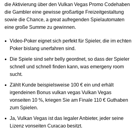
die Aktivierung über den Vulkan Vegas Promo Codehaben
die Gambler eine gewisse großartige Freizeitgestaltung
sowie die Chance, a great aufregenden Spielautomaten
eine große Summe zu gewinnen.
Video-Poker eignet sich perfekt für Spieler, die im echten
Poker bislang unerfahren sind.
Die Spiele sind sehr belly geordnet, so dass der Spieler
schnell und schnell finden kann, was emergeny room
sucht.
Zählt Kunde beispielsweise 100 € ein und erhält
irgendeinen Bonus vulkan vegas Vulkan Vegas
vonseiten 10 %, kriegen Sie am Finale 110 € Guthaben
zum Spielen.
Ja, Vulkan Vegas ist das legaler Anbieter, jeder seine
Lizenz vonseiten Curacao besitzt.