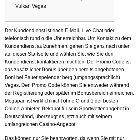
Vulkan Vegas
Der Kundendienst ist each E-Mail, Live-Chat oder
telefonisch rund o die Uhr erreichbar. Um Kontakt zu dem
Kundendienst aufzunehmen, gehen Sie ganz nach unten
auf dieser Startseite und wählen Sie, wie Sie den
Kundendienst kontaktieren möchten. Der Promo Code ist
das zusätzlicher Bonus über den bereits angebotenen
Boni bei Feuer speiender berg (umgangssprachlich)
Vegas. Den Promo Code können Sie entweder während
der Registrierung oder später im Bonusbereich einreichen.
Megapari ist wirklich nicht ohne Grund 1 der besten
Online-Anbieter. Bekannt für sein Sportwettenangebot in
Deutschland, überzeugt es jetzt auch mit seinem
umfangreichen Casino-Angebot.
Das können nur Sie beantworten, da wenn Sie mit nur