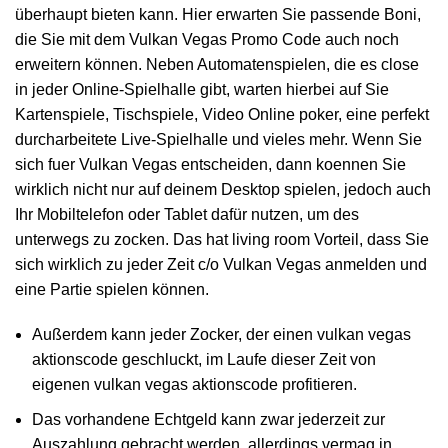
überhaupt bieten kann. Hier erwarten Sie passende Boni,
die Sie mit dem Vulkan Vegas Promo Code auch noch
erweitern können. Neben Automatenspielen, die es close
in jeder Online-Spielhalle gibt, warten hierbei auf Sie
Kartenspiele, Tischspiele, Video Online poker, eine perfekt
durcharbeitete Live-Spielhalle und vieles mehr. Wenn Sie
sich fuer Vulkan Vegas entscheiden, dann koennen Sie
wirklich nicht nur auf deinem Desktop spielen, jedoch auch
Ihr Mobiltelefon oder Tablet dafür nutzen, um des
unterwegs zu zocken. Das hat living room Vorteil, dass Sie
sich wirklich zu jeder Zeit c/o Vulkan Vegas anmelden und
eine Partie spielen können.
Außerdem kann jeder Zocker, der einen vulkan vegas
aktionscode geschluckt, im Laufe dieser Zeit von
eigenen vulkan vegas aktionscode profitieren.
Das vorhandene Echtgeld kann zwar jederzeit zur
Auszahlung gebracht werden, allerdings vermag in