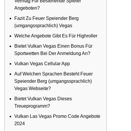
Vermag Für Bestehende Spieler
Angeboten?
Fazit Zu Feuer Speiender Berg
(umgangssprachlich) Vegas
Welche Angebote Gibt Es Für Highroller
Bietet Vulkan Vegas Einen Bonus Für
Sportwetten Bei Der Anmeldung An?
Vulkan Vegas Cellular App
Auf Welchen Sprachen Besteht Feuer
Speiender Berg (umgangssprachlich)
Vegas Webseite?
Bietet Vulkan Vegas Dieses
Treueprogramm?
Vulkan Las Vegas Promo Code Angebote
2024