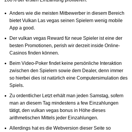
Anders wie die meisten Mitbewerber in diesem Bereich
bietet Vulkan Las vegas seinen Spielern wenig mobile
App a good.
Der vulkan vegas Reward für neue Spieler ist eine der
besten Promotionen, perish wir derzeit inside Online-
Casinos finden können.
Beim Video-Poker findet keine persönliche Interaktion
zwischen den Spielern sowie dem Dealer, denn immer
so hierbei dies ist natürlich eine Computersimulation des
Spiels.
Zu ordentlicher Letzt erhält man jeden Samstag, sofern
man an diesem Tag mindestens a few Einzahlungen
tätigt, den vulkan vegas bonus in Höhe dieses
arithmetischen Mittels jeder Einzahlungen.
Allerdings hat es die Webversion dieser Seite so