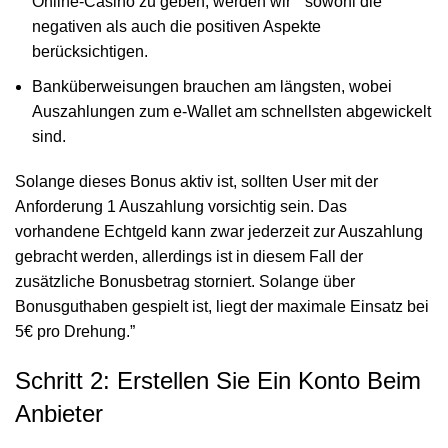
Online-Casino zu geben, werden wir” “sowohl die
negativen als auch die positiven Aspekte
berücksichtigen.
Banküberweisungen brauchen am längsten, wobei
Auszahlungen zum e-Wallet am schnellsten abgewickelt
sind.
Solange dieses Bonus aktiv ist, sollten User mit der
Anforderung 1 Auszahlung vorsichtig sein. Das
vorhandene Echtgeld kann zwar jederzeit zur Auszahlung
gebracht werden, allerdings ist in diesem Fall der
zusätzliche Bonusbetrag storniert. Solange über
Bonusguthaben gespielt ist, liegt der maximale Einsatz bei
5€ pro Drehung.”
Schritt 2: Erstellen Sie Ein Konto Beim
Anbieter