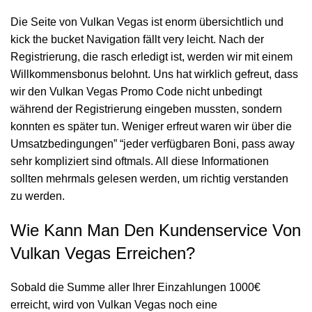
Die Seite von Vulkan Vegas ist enorm übersichtlich und
kick the bucket Navigation fällt very leicht. Nach der
Registrierung, die rasch erledigt ist, werden wir mit einem
Willkommensbonus belohnt. Uns hat wirklich gefreut, dass
wir den Vulkan Vegas Promo Code nicht unbedingt
während der Registrierung eingeben mussten, sondern
konnten es später tun. Weniger erfreut waren wir über die
Umsatzbedingungen” “jeder verfügbaren Boni, pass away
sehr kompliziert sind oftmals. All diese Informationen
sollten mehrmals gelesen werden, um richtig verstanden
zu werden.
Wie Kann Man Den Kundenservice Von
Vulkan Vegas Erreichen?
Sobald die Summe aller Ihrer Einzahlungen 1000€
erreicht, wird von Vulkan Vegas noch eine