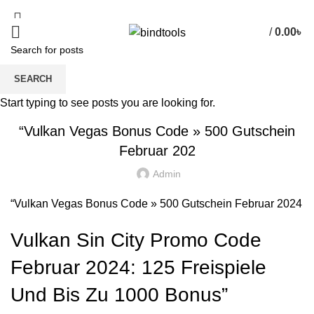
/
0.00
৳
SEARCH
HOME
VULKAN VEGAS DE LOGIN
VULKAN VEGAS DE LOGIN
Start typing to see posts you are looking for.
“Vulkan Vegas Bonus Code » 500 Gutschein
Februar 202
Admin
“Vulkan Vegas Bonus Code » 500 Gutschein Februar 2024
Vulkan Sin City Promo Code
Februar 2024: 125 Freispiele
Und Bis Zu 1000 Bonus”