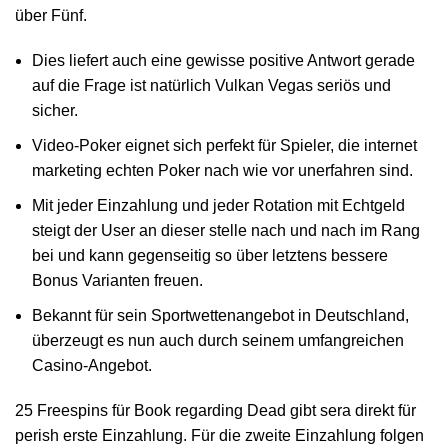
über Fünf.
Dies liefert auch eine gewisse positive Antwort gerade
auf die Frage ist natürlich Vulkan Vegas seriös und
sicher.
Video-Poker eignet sich perfekt für Spieler, die internet
marketing echten Poker nach wie vor unerfahren sind.
Mit jeder Einzahlung und jeder Rotation mit Echtgeld
steigt der User an dieser stelle nach und nach im Rang
bei und kann gegenseitig so über letztens bessere
Bonus Varianten freuen.
Bekannt für sein Sportwettenangebot in Deutschland,
überzeugt es nun auch durch seinem umfangreichen
Casino-Angebot.
25 Freespins für Book regarding Dead gibt sera direkt für
perish erste Einzahlung. Für die zweite Einzahlung folgen