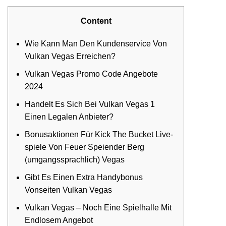
Content
Wie Kann Man Den Kundenservice Von
Vulkan Vegas Erreichen?
Vulkan Vegas Promo Code Angebote
2024
Handelt Es Sich Bei Vulkan Vegas 1
Einen Legalen Anbieter?
Bonusaktionen Für Kick The Bucket Live-
spiele Von Feuer Speiender Berg
(umgangssprachlich) Vegas
Gibt Es Einen Extra Handybonus
Vonseiten Vulkan Vegas
Vulkan Vegas – Noch Eine Spielhalle Mit
Endlosem Angebot