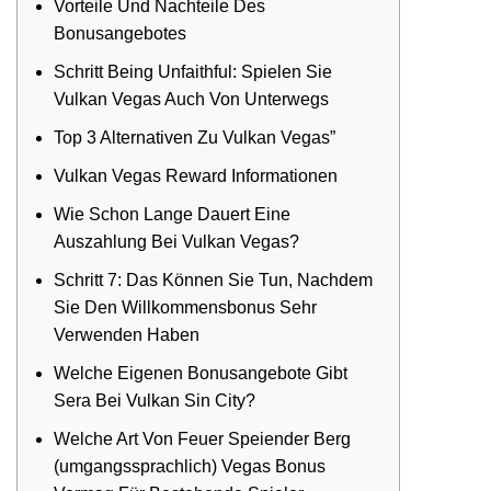
Vorteile Und Nachteile Des
Bonusangebotes
Schritt Being Unfaithful: Spielen Sie
Vulkan Vegas Auch Von Unterwegs
Top 3 Alternativen Zu Vulkan Vegas”
Vulkan Vegas Reward Informationen
Wie Schon Lange Dauert Eine
Auszahlung Bei Vulkan Vegas?
Schritt 7: Das Können Sie Tun, Nachdem
Sie Den Willkommensbonus Sehr
Verwenden Haben
Welche Eigenen Bonusangebote Gibt
Sera Bei Vulkan Sin City?
Welche Art Von Feuer Speiender Berg
(umgangssprachlich) Vegas Bonus