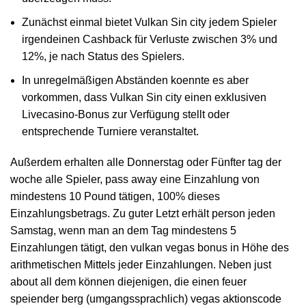
Zunächst einmal bietet Vulkan Sin city jedem Spieler
irgendeinen Cashback für Verluste zwischen 3% und
12%, je nach Status des Spielers.
In unregelmäßigen Abständen koennte es aber
vorkommen, dass Vulkan Sin city einen exklusiven
Livecasino-Bonus zur Verfügung stellt oder
entsprechende Turniere veranstaltet.
Außerdem erhalten alle Donnerstag oder Fünfter tag der
woche alle Spieler, pass away eine Einzahlung von
mindestens 10 Pound tätigen, 100% dieses
Einzahlungsbetrags. Zu guter Letzt erhält person jeden
Samstag, wenn man an dem Tag mindestens 5
Einzahlungen tätigt, den vulkan vegas bonus in Höhe des
arithmetischen Mittels jeder Einzahlungen. Neben just
about all dem können diejenigen, die einen feuer
speiender berg (umgangssprachlich) vegas aktionscode