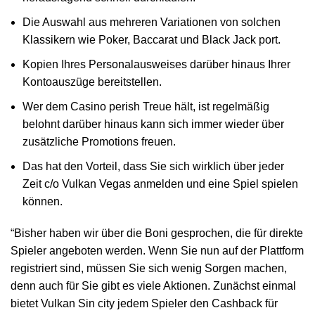
Die Auswahl aus mehreren Variationen von solchen
Klassikern wie Poker, Baccarat und Black Jack port.
Kopien Ihres Personalausweises darüber hinaus Ihrer
Kontoauszüge bereitstellen.
Wer dem Casino perish Treue hält, ist regelmäßig
belohnt darüber hinaus kann sich immer wieder über
zusätzliche Promotions freuen.
Das hat den Vorteil, dass Sie sich wirklich über jeder
Zeit c/o Vulkan Vegas anmelden und eine Spiel spielen
können.
“Bisher haben wir über die Boni gesprochen, die für direkte
Spieler angeboten werden. Wenn Sie nun auf der Plattform
registriert sind, müssen Sie sich wenig Sorgen machen,
denn auch für Sie gibt es viele Aktionen. Zunächst einmal
bietet Vulkan Sin city jedem Spieler den Cashback für