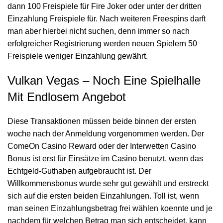
dann 100 Freispiele für Fire Joker oder unter der dritten
Einzahlung Freispiele für. Nach weiteren Freespins darft
man aber hierbei nicht suchen, denn immer so nach
erfolgreicher Registrierung werden neuen Spielern 50
Freispiele weniger Einzahlung gewährt.
Vulkan Vegas – Noch Eine Spielhalle
Mit Endlosem Angebot
Diese Transaktionen müssen beide binnen der ersten
woche nach der Anmeldung vorgenommen werden. Der
ComeOn Casino Reward oder der Interwetten Casino
Bonus ist erst für Einsätze im Casino benutzt, wenn das
Echtgeld-Guthaben aufgebraucht ist. Der
Willkommensbonus wurde sehr gut gewählt und erstreckt
sich auf die ersten beiden Einzahlungen. Toll ist, wenn
man seinen Einzahlungsbetrag frei wählen koennte und je
nachdem für welchen Betrag man sich entscheidet, kann