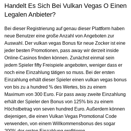
Handelt Es Sich Bei Vulkan Vegas O Einen
Legalen Anbieter?
Bei dieser Registrierung auf genau dieser Plattform haben
neue Benutzer eine große Anzahl von Angeboten zur
Auswahl. Der vulkan vegas Bonus für neue Zocker ist eine
jeder besten Promotionen, pass away wir derzeit inside
Online-Casinos finden können. Zunächst einmal sein
jedem Spieler fifty Freispiele angeboten, weniger dass er
noch eine Einzahlung tätigen so muss. Bei der ersten
Einzahlung erhält dieser Spieler einen vulkan vegas bonus
von bis zu a hundred % des Wertes, bis zu einem
Maximum von 300 Euro. Für pass away zweite Einzahlung
erhält der Spieler den Bonus von 125% bis zu einem
Höchstbetrag von seven hundred Euro. Außerdem können
diejenigen, die einen Vulkan Vegas Promotional Code
verwenden, von einem Willkommensbonus des sogar
200% der ersten Einzahlung profitieren.