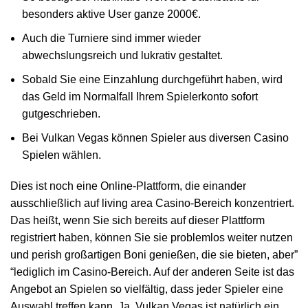
besonders aktive User ganze 2000€.
Auch die Turniere sind immer wieder
abwechslungsreich und lukrativ gestaltet.
Sobald Sie eine Einzahlung durchgeführt haben, wird
das Geld im Normalfall Ihrem Spielerkonto sofort
gutgeschrieben.
Bei Vulkan Vegas können Spieler aus diversen Casino
Spielen wählen.
Dies ist noch eine Online-Plattform, die einander
ausschließlich auf living area Casino-Bereich konzentriert.
Das heißt, wenn Sie sich bereits auf dieser Plattform
registriert haben, können Sie sie problemlos weiter nutzen
und perish großartigen Boni genießen, die sie bieten, aber”
“lediglich im Casino-Bereich. Auf der anderen Seite ist das
Angebot an Spielen so vielfältig, dass jeder Spieler eine
Auswahl treffen kann. Ja, Vulkan Vegas ist natürlich ein