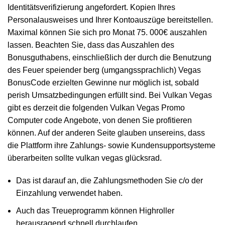
Identitätsverifizierung angefordert. Kopien Ihres
Personalausweises und Ihrer Kontoauszüge bereitstellen.
Maximal können Sie sich pro Monat 75. 000€ auszahlen
lassen. Beachten Sie, dass das Auszahlen des
Bonusguthabens, einschließlich der durch die Benutzung
des Feuer speiender berg (umgangssprachlich) Vegas
BonusCode erzielten Gewinne nur möglich ist, sobald
perish Umsatzbedingungen erfüllt sind. Bei Vulkan Vegas
gibt es derzeit die folgenden Vulkan Vegas Promo
Computer code Angebote, von denen Sie profitieren
können. Auf der anderen Seite glauben unsereins, dass
die Plattform ihre Zahlungs- sowie Kundensupportsysteme
überarbeiten sollte
vulkan vegas glücksrad
.
Das ist darauf an, die Zahlungsmethoden Sie c/o der
Einzahlung verwendet haben.
Auch das Treueprogramm können Highroller
herausragend schnell durchlaufen.