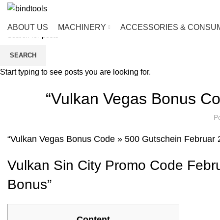
ABOUT US
MACHINERY
ACCESSORIES & CONSU
SEARCH
HOME
VULKAN VEGAS DE LOGIN
Start typing to see posts you are looking for.
VU
“Vulkan Vegas Bonus Co
P
“Vulkan Vegas Bonus Code » 500 Gutschein Februar 
Vulkan Sin City Promo Code Febru
Bonus”
Content