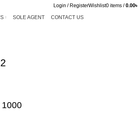
Login / Register
Wishlist
0
items
/
0.00
৳
TS
SOLE AGENT
CONTACT US
02
u 1000