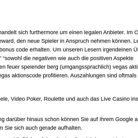
 handelt sich furthermore um einen legalen Anbieter. Im O
Reward, den neue Spieler in Anspruch nehmen können. L
 bonus code erhalten. Um unseren Lesern irgendeinen Ü
 “sowohl die negativen wie auch die positiven Aspekte
nen feuer speiender berg (umgangssprachlich) vegas akt
gas aktionscode profitieren. Auszahlungen sind oftmals 
ele, Video Poker, Roulette und auch das Live Casino in
dung darüber hinaus schon können Sie auf Ihrem Google 
em Sie sich auch gerade aufhalten.