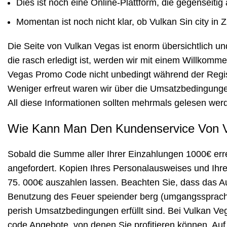
Dies ist noch eine Online-Plattform, die gegenseitig
Momentan ist noch nicht klar, ob Vulkan Sin city in 
Die Seite von Vulkan Vegas ist enorm übersichtlich und 
die rasch erledigt ist, werden wir mit einem Willkomm
Vegas Promo Code nicht unbedingt während der Regis
Weniger erfreut waren wir über die Umsatzbedingungen
All diese Informationen sollten mehrmals gelesen wer
Wie Kann Man Den Kundenservice Von V
Sobald die Summe aller Ihrer Einzahlungen 1000€ errei
angefordert. Kopien Ihres Personalausweises und Ihre
75. 000€ auszahlen lassen. Beachten Sie, dass das A
Benutzung des Feuer speiender berg (umgangssprachl
perish Umsatzbedingungen erfüllt sind. Bei Vulkan V
code Angebote, von denen Sie profitieren können. Auf 