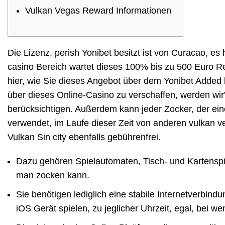
Vulkan Vegas Reward Informationen
Die Lizenz, perish Yonibet besitzt ist von Curacao, es
casino Bereich wartet dieses 100% bis zu 500 Euro 
hier, wie Sie dieses Angebot über dem Yonibet Added
über dieses Online-Casino zu verschaffen, werden wir”
berücksichtigen. Außerdem kann jeder Zocker, der ei
verwendet, im Laufe dieser Zeit von anderen vulkan ve
Vulkan Sin city ebenfalls gebührenfrei.
Dazu gehören Spielautomaten, Tisch- und Kartenspi
man zocken kann.
Sie benötigen lediglich eine stabile Internetverbin
iOS Gerät spielen, zu jeglicher Uhrzeit, egal, bei w