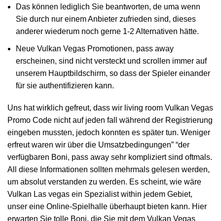
Das können lediglich Sie beantworten, de uma wenn
Sie durch nur einem Anbieter zufrieden sind, dieses
anderer wiederum noch gerne 1-2 Alternativen hätte.
Neue Vulkan Vegas Promotionen, pass away
erscheinen, sind nicht versteckt und scrollen immer auf
unserem Hauptbildschirm, so dass der Spieler einander
für sie authentifizieren kann.
Uns hat wirklich gefreut, dass wir living room Vulkan Vegas
Promo Code nicht auf jeden fall während der Registrierung
eingeben mussten, jedoch konnten es später tun. Weniger
erfreut waren wir über die Umsatzbedingungen” “der
verfügbaren Boni, pass away sehr kompliziert sind oftmals.
All diese Informationen sollten mehrmals gelesen werden,
um absolut verstanden zu werden. Es scheint, wie wäre
Vulkan Las vegas ein Spezialist within jedem Gebiet,
unser eine Online-Spielhalle überhaupt bieten kann. Hier
erwarten Sie tolle Boni, die Sie mit dem Vulkan Vegas