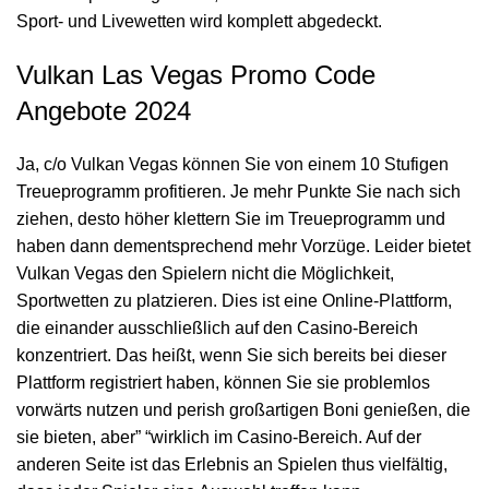
Sport- und Livewetten wird komplett abgedeckt.
Vulkan Las Vegas Promo Code
Angebote 2024
Ja, c/o Vulkan Vegas können Sie von einem 10 Stufigen
Treueprogramm profitieren. Je mehr Punkte Sie nach sich
ziehen, desto höher klettern Sie im Treueprogramm und
haben dann dementsprechend mehr Vorzüge. Leider bietet
Vulkan Vegas den Spielern nicht die Möglichkeit,
Sportwetten zu platzieren. Dies ist eine Online-Plattform,
die einander ausschließlich auf den Casino-Bereich
konzentriert. Das heißt, wenn Sie sich bereits bei dieser
Plattform registriert haben, können Sie sie problemlos
vorwärts nutzen und perish großartigen Boni genießen, die
sie bieten, aber” “wirklich im Casino-Bereich. Auf der
anderen Seite ist das Erlebnis an Spielen thus vielfältig,