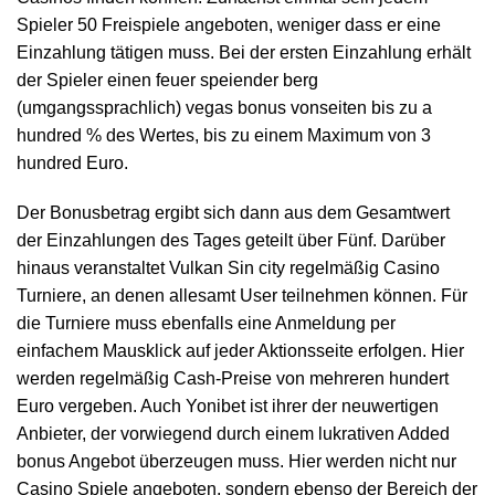
Spieler 50 Freispiele angeboten, weniger dass er eine
Einzahlung tätigen muss. Bei der ersten Einzahlung erhält
der Spieler einen feuer speiender berg
(umgangssprachlich) vegas bonus vonseiten bis zu a
hundred % des Wertes, bis zu einem Maximum von 3
hundred Euro.
Der Bonusbetrag ergibt sich dann aus dem Gesamtwert
der Einzahlungen des Tages geteilt über Fünf. Darüber
hinaus veranstaltet Vulkan Sin city regelmäßig Casino
Turniere, an denen allesamt User teilnehmen können. Für
die Turniere muss ebenfalls eine Anmeldung per
einfachem Mausklick auf jeder Aktionsseite erfolgen. Hier
werden regelmäßig Cash-Preise von mehreren hundert
Euro vergeben. Auch Yonibet ist ihrer der neuwertigen
Anbieter, der vorwiegend durch einem lukrativen Added
bonus Angebot überzeugen muss. Hier werden nicht nur
Casino Spiele angeboten, sondern ebenso der Bereich der