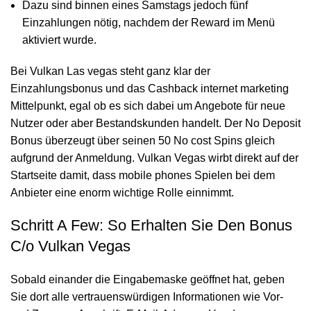
Dazu sind binnen eines Samstags jedoch fünf
Einzahlungen nötig, nachdem der Reward im Menü
aktiviert wurde.
Bei Vulkan Las vegas steht ganz klar der
Einzahlungsbonus und das Cashback internet marketing
Mittelpunkt, egal ob es sich dabei um Angebote für neue
Nutzer oder aber Bestandskunden handelt. Der No Deposit
Bonus überzeugt über seinen 50 No cost Spins gleich
aufgrund der Anmeldung. Vulkan Vegas wirbt direkt auf der
Startseite damit, dass mobile phones Spielen bei dem
Anbieter eine enorm wichtige Rolle einnimmt.
Schritt A Few: So Erhalten Sie Den Bonus
C/o Vulkan Vegas
Sobald einander die Eingabemaske geöffnet hat, geben
Sie dort alle vertrauenswürdigen Informationen wie Vor-