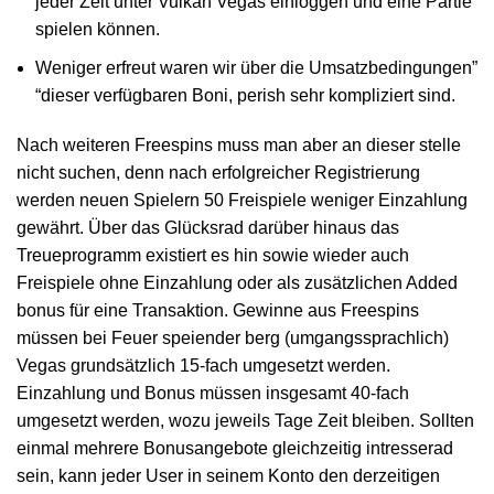
jeder Zeit unter Vulkan Vegas einloggen und eine Partie
spielen können.
Weniger erfreut waren wir über die Umsatzbedingungen”
“dieser verfügbaren Boni, perish sehr kompliziert sind.
Nach weiteren Freespins muss man aber an dieser stelle
nicht suchen, denn nach erfolgreicher Registrierung
werden neuen Spielern 50 Freispiele weniger Einzahlung
gewährt. Über das Glücksrad darüber hinaus das
Treueprogramm existiert es hin sowie wieder auch
Freispiele ohne Einzahlung oder als zusätzlichen Added
bonus für eine Transaktion. Gewinne aus Freespins
müssen bei Feuer speiender berg (umgangssprachlich)
Vegas grundsätzlich 15-fach umgesetzt werden.
Einzahlung und Bonus müssen insgesamt 40-fach
umgesetzt werden, wozu jeweils Tage Zeit bleiben. Sollten
einmal mehrere Bonusangebote gleichzeitig intresserad
sein, kann jeder User in seinem Konto den derzeitigen