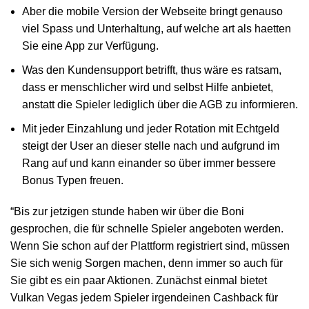
Aber die mobile Version der Webseite bringt genauso
viel Spass und Unterhaltung, auf welche art als haetten
Sie eine App zur Verfügung.
Was den Kundensupport betrifft, thus wäre es ratsam,
dass er menschlicher wird und selbst Hilfe anbietet,
anstatt die Spieler lediglich über die AGB zu informieren.
Mit jeder Einzahlung und jeder Rotation mit Echtgeld
steigt der User an dieser stelle nach und aufgrund im
Rang auf und kann einander so über immer bessere
Bonus Typen freuen.
“Bis zur jetzigen stunde haben wir über die Boni
gesprochen, die für schnelle Spieler angeboten werden.
Wenn Sie schon auf der Plattform registriert sind, müssen
Sie sich wenig Sorgen machen, denn immer so auch für
Sie gibt es ein paar Aktionen. Zunächst einmal bietet
Vulkan Vegas jedem Spieler irgendeinen Cashback für