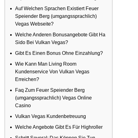
Auf Welchen Sprachen Existiert Feuer
Speiender Berg (umgangssprachlich)
Vegas Webseite?
Welche Anderen Bonusangebote Gibt Ha
Sido Bei Vulkan Vegas?
Gibt Es Einen Bonus Ohne Einzahlung?
Wie Kann Man Living Room
Kundenservice Von Vulkan Vegas
Erreichen?
Faq Zum Feuer Speiender Berg
(umgangssprachlich) Vegas Online
Casino
Vulkan Vegas Kundenbetreuung
Welche Angebote Gibt Es Für Highroller
Schritt Several: Das Können Sie Tun,