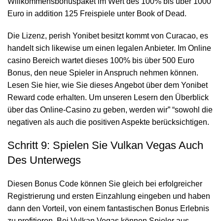
Willkommensbonuspaket im Wert des 100% bis über 1000
Euro in addition 125 Freispiele unter Book of Dead.
Die Lizenz, perish Yonibet besitzt kommt von Curacao, es
handelt sich likewise um einen legalen Anbieter. Im Online
casino Bereich wartet dieses 100% bis über 500 Euro
Bonus, den neue Spieler in Anspruch nehmen können.
Lesen Sie hier, wie Sie dieses Angebot über dem Yonibet
Reward code erhalten. Um unseren Lesern den Überblick
über das Online-Casino zu geben, werden wir” “sowohl die
negativen als auch die positiven Aspekte berücksichtigen.
Schritt 9: Spielen Sie Vulkan Vegas Auch
Des Unterwegs
Diesen Bonus Code können Sie gleich bei erfolgreicher
Registrierung und ersten Einzahlung eingeben und haben
dann den Vorteil, von einem fantastischen Bonus Erlebnis
zu profitieren. Bei Vulkan Vegas können Spieler aus