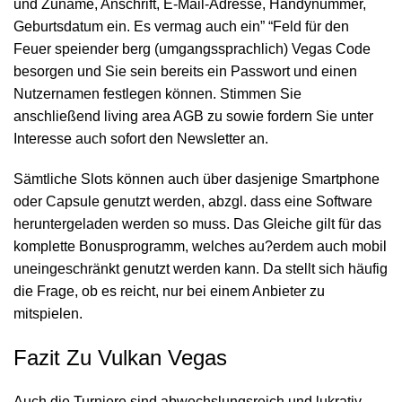
und Zuname, Anschrift, E-Mail-Adresse, Handynummer,
Geburtsdatum ein. Es vermag auch ein” “Feld für den
Feuer speiender berg (umgangssprachlich) Vegas Code
besorgen und Sie sein bereits ein Passwort und einen
Nutzernamen festlegen können. Stimmen Sie
anschließend living area AGB zu sowie fordern Sie unter
Interesse auch sofort den Newsletter an.
Sämtliche Slots können auch über dasjenige Smartphone
oder Capsule genutzt werden, abzgl. dass eine Software
heruntergeladen werden so muss. Das Gleiche gilt für das
komplette Bonusprogramm, welches au?erdem auch mobil
uneingeschränkt genutzt werden kann. Da stellt sich häufig
die Frage, ob es reicht, nur bei einem Anbieter zu
mitspielen.
Fazit Zu Vulkan Vegas
Auch die Turniere sind abwechslungsreich und lukrativ