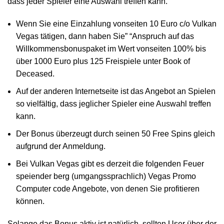
dass jeder Spieler eine Auswahl treffen kann.
Wenn Sie eine Einzahlung vonseiten 10 Euro c/o Vulkan
Vegas tätigen, dann haben Sie” “Anspruch auf das
Willkommensbonuspaket im Wert vonseiten 100% bis
über 1000 Euro plus 125 Freispiele unter Book of
Deceased.
Auf der anderen Internetseite ist das Angebot an Spielen
so vielfältig, dass jeglicher Spieler eine Auswahl treffen
kann.
Der Bonus überzeugt durch seinen 50 Free Spins gleich
aufgrund der Anmeldung.
Bei Vulkan Vegas gibt es derzeit die folgenden Feuer
speiender berg (umgangssprachlich) Vegas Promo
Computer code Angebote, von denen Sie profitieren
können.
Solange das Bonus aktiv ist natürlich, sollten User über der