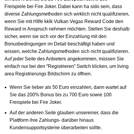
Freispiele bei Fire Joker. Dabei kann ha sido sein, dass
diverse Zahlungsmethoden sich wirklich nicht qualifizieren,
wenn Sie mit HIlfe kklk Vulkan Vegas Reward Code den
Reward in Anspruch nehmen möchten. Stellen Sie deshalb
sicher, wenn sie sich vor der Einzahlung mit den
Bonusbedingungen im Detail beschäftigt haben und
wissen, welche Zahlungsmethoden sich nicht qualifizieren.
Auf jeder Seite des Anbieters angekommen, müssen Sie
einfach nur bei den “Registrieren” Switch klicken, um living
area Registrierungs Bildschirm zu öffnen.
Wenn Sie lieber als 50 Euro einzahlen, dann wartet auf
Sie das 200% Bonus bis zu 700 Euro sowie 100
Freispiele bei Fire Joker.
Auf der anderen Seite glauben unsereiner, dass die
Plattform ihre Zahlungs- darüber hinaus
Kundensupportsysteme überarbeiten sollte.