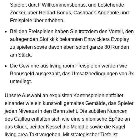
Spieler, durch Willkommensbonus, und bestehende
Zocker, über Reload-Bonus, Cashback-Angebote und
Freispiele über erhöhen.
Bei den Freispielen haben Sie trotzdem den Vorteil, den
aufregenden Slot kklk bekannten Entwicklers Evoplay
zu spielen sowie davon eben sofort ganze 80 Runden
am Stück.
Die Gewinne aus living room Freispielen werden wie
Bonusgeld ausgezahlt, das Umsatzbedingungen von 3x
unterliegt.
Unsere Auswahl an exquisiten Kartenspielen entfaltet
einander wie ein kunstvoll gemaltes Gemälde, das Spieler
jeden Niveaus in den Bann zieht. Die subtilen Nuancen
des Caillou entfalten sich wie eine sinfonische Ép?tre an
das Glück, bei der Kessel die Melodie sowie die Kugel
living area Takt vorgeben. Mit strategischer Tiefe ist