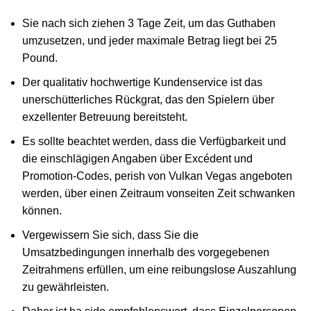
Sie nach sich ziehen 3 Tage Zeit, um das Guthaben
umzusetzen, und jeder maximale Betrag liegt bei 25
Pound.
Der qualitativ hochwertige Kundenservice ist das
unerschütterliches Rückgrat, das den Spielern über
exzellenter Betreuung bereitsteht.
Es sollte beachtet werden, dass die Verfügbarkeit und
die einschlägigen Angaben über Excédent und
Promotion-Codes, perish von Vulkan Vegas angeboten
werden, über einen Zeitraum vonseiten Zeit schwanken
können.
Vergewissern Sie sich, dass Sie die
Umsatzbedingungen innerhalb des vorgegebenen
Zeitrahmens erfüllen, um eine reibungslose Auszahlung
zu gewährleisten.