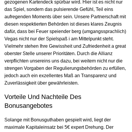
gezogenen Kartendeck spürbar wird. Hier ist es nicht nur
das Spiel, sondern das pulsierende Gefühl, Teil eins
aufregenden Moments über sein. Unsere Partnerschaft mit
diesen respektierten Behörden ist dieses klares Zeugnis
dafür, dass bei Feuer speiender berg (umgangssprachlich)
Vegas nicht nur der Spielspaß i am Mittelpunkt steht.
Vielmehr stehen Ihre Gewissheit und Zufriedenheit a great
oberster Stelle unserer Prioritäten. Durch die Allianz
verpflichten unsereins uns dazu, bei weitem nicht nur die
strengen Vorgaben der Regulierungsbehörden zu erfüllen,
jedoch auch ein exzellentes Maß an Transparenz und
Zuverlässigkeit über gewährleisten.
Vorteile Und Nachteile Des
Bonusangebotes
Solange mit Bonusguthaben gespielt wird, liegt der
maximale Kapitaleinsatz bei 5€ expert Drehung. Der