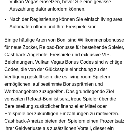
Vulkan Vegas einsetzen, bevor Sie eine gewisse
Auszahlung dafür anfordern können.
Nach der Registrierung können Sie einfach living area
Automaten öffnen und Ihre Freispiele sinn.
Einige häufige Arten von Boni sind Willkommensbonusse
für neue Zocker, Reload-Bonusse für bestehende Spieler,
Cashback-Angebote, Freispiele und exklusive VIP-
Belohnungen. Vulkan Vegas Bonus Codes sind wichtige
Codes, die von der Glücksspieleinrichtung zu der
Verfügung gestellt sein, die es living room Spielern
ermöglichen, auf bestimmte Bonusprämien und
Werbeangebote zuzugreifen. Das grundlegende Ziel
vonseiten Reload-Boni ist sera, treue Spieler über die
Bereitstellung zusätzlicher finanzieller Mittel oder
Freispiele bei zukünftigen Einzahlungen zu motivieren.
Cashback-Anreize bieten den Spielern einen Prozentsatz
ihrer Geldverluste als zusätzlichen Vorteil, dieser ein