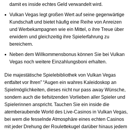
damit es inside echtes Geld verwandelt wird.
Vulkan Vegas legt großen Wert auf seine gegenwärtige
Kundschaft und bietet häufig eine Reihe von Anreizen
und Werbekampagnen wie ein Mittel, o ihre Treue über
erwidern und gleichzeitig ihre Spielerfahrung zu
bereichern.
Neben dem Willkommensbonus können Sie bei Vulkan
Vegas noch weitere Einzahlungsboni erhalten.
Die majestätische Spielebibliothek von Vulkan Vegas
entfaltet vor Ihren” “Augen ein wahres Kaleidoskop an
Spielmöglichkeiten, dieses nicht nur pass away Wünsche,
sondern auch die tiefsitzenden Vorlieben aller Spieler und
Spielerinnen anspricht. Tauchen Sie ein inside die
atemberaubende World des Live-Casinos in Vulkan Vegas,
bei wem die fesselnde Atmosphäre eines echten Casinos
mit jeder Drehung der Roulettekugel darüber hinaus jedem