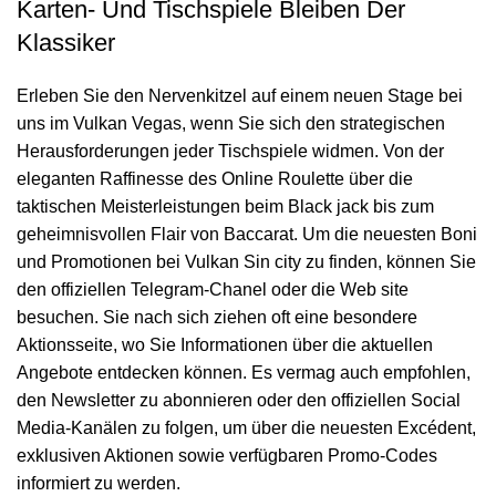
Karten- Und Tischspiele Bleiben Der
Klassiker
Erleben Sie den Nervenkitzel auf einem neuen Stage bei
uns im Vulkan Vegas, wenn Sie sich den strategischen
Herausforderungen jeder Tischspiele widmen. Von der
eleganten Raffinesse des Online Roulette über die
taktischen Meisterleistungen beim Black jack bis zum
geheimnisvollen Flair von Baccarat. Um die neuesten Boni
und Promotionen bei Vulkan Sin city zu finden, können Sie
den offiziellen Telegram-Chanel oder die Web site
besuchen. Sie nach sich ziehen oft eine besondere
Aktionsseite, wo Sie Informationen über die aktuellen
Angebote entdecken können. Es vermag auch empfohlen,
den Newsletter zu abonnieren oder den offiziellen Social
Media-Kanälen zu folgen, um über die neuesten Excédent,
exklusiven Aktionen sowie verfügbaren Promo-Codes
informiert zu werden.