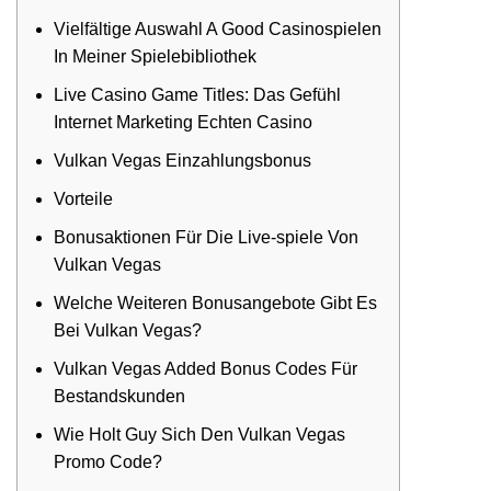
Vielfältige Auswahl A Good Casinospielen
In Meiner Spielebibliothek
Live Casino Game Titles: Das Gefühl
Internet Marketing Echten Casino
Vulkan Vegas Einzahlungsbonus
Vorteile
Bonusaktionen Für Die Live-spiele Von
Vulkan Vegas
Welche Weiteren Bonusangebote Gibt Es
Bei Vulkan Vegas?
Vulkan Vegas Added Bonus Codes Für
Bestandskunden
Wie Holt Guy Sich Den Vulkan Vegas
Promo Code?