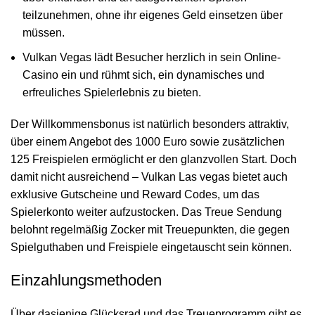
teilzunehmen, ohne ihr eigenes Geld einsetzen über
müssen.
Vulkan Vegas lädt Besucher herzlich in sein Online-
Casino ein und rühmt sich, ein dynamisches und
erfreuliches Spielerlebnis zu bieten.
Der Willkommensbonus ist natürlich besonders attraktiv,
über einem Angebot des 1000 Euro sowie zusätzlichen
125 Freispielen ermöglicht er den glanzvollen Start. Doch
damit nicht ausreichend – Vulkan Las vegas bietet auch
exklusive Gutscheine und Reward Codes, um das
Spielerkonto weiter aufzustocken. Das Treue Sendung
belohnt regelmäßig Zocker mit Treuepunkten, die gegen
Spielguthaben und Freispiele eingetauscht sein können.
Einzahlungsmethoden
Über dasjenige Glücksrad und das Treueprogramm gibt es