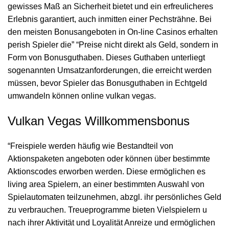
gewisses Maß an Sicherheit bietet und ein erfreulicheres
Erlebnis garantiert, auch inmitten einer Pechsträhne. Bei
den meisten Bonusangeboten in On-line Casinos erhalten
perish Spieler die” “Preise nicht direkt als Geld, sondern in
Form von Bonusguthaben. Dieses Guthaben unterliegt
sogenannten Umsatzanforderungen, die erreicht werden
müssen, bevor Spieler das Bonusguthaben in Echtgeld
umwandeln können
online vulkan vegas
.
Vulkan Vegas Willkommensbonus
“Freispiele werden häufig wie Bestandteil von
Aktionspaketen angeboten oder können über bestimmte
Aktionscodes erworben werden. Diese ermöglichen es
living area Spielern, an einer bestimmten Auswahl von
Spielautomaten teilzunehmen, abzgl. ihr persönliches Geld
zu verbrauchen. Treueprogramme bieten Vielspielern u
nach ihrer Aktivität und Loyalität Anreize und ermöglichen