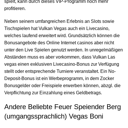
spielt, kann durch dieses VIP-Programm noch mehr
profitieren.
Neben seinem umfangreichen Erlebnis an Slots sowie
Tischspielen hat Vulkan Vegas auch ein Livecasino,
welches laufend erweitert wird. Grundsätzlich können die
Bonusangebote des Online Internet casinos aber nicht
unter den Live Spielen genutzt werden. In unregelmäßigen
Abständen muss es aber vorkommen, dass Vulkan Las
vegas einen exklusiven Livecasino-Bonus zur Verfügung
stellt oder entsprechende Turniere veranstaltet. Ein No-
Deposit-Bonus ist ein Werbeprogramm, in dem Zocker
Bonusgelder oder Freispiele erwerben können, abzgl. die
Verpflichtung zur Einzahlung eines Geldbetrags.
Andere Beliebte Feuer Speiender Berg
(umgangssprachlich) Vegas Boni