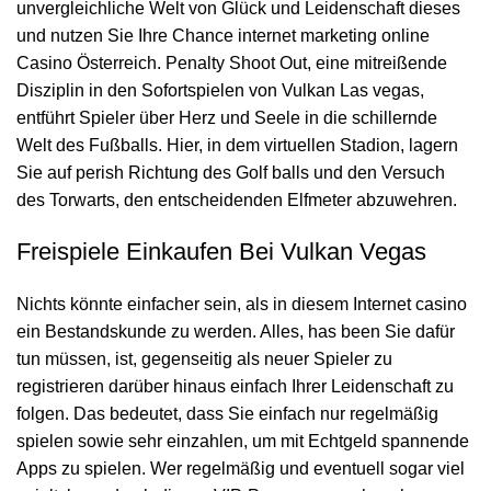
unvergleichliche Welt von Glück und Leidenschaft dieses
und nutzen Sie Ihre Chance internet marketing online
Casino Österreich. Penalty Shoot Out, eine mitreißende
Disziplin in den Sofortspielen von Vulkan Las vegas,
entführt Spieler über Herz und Seele in die schillernde
Welt des Fußballs. Hier, in dem virtuellen Stadion, lagern
Sie auf perish Richtung des Golf balls und den Versuch
des Torwarts, den entscheidenden Elfmeter abzuwehren.
Freispiele Einkaufen Bei Vulkan Vegas
Nichts könnte einfacher sein, als in diesem Internet casino
ein Bestandskunde zu werden. Alles, has been Sie dafür
tun müssen, ist, gegenseitig als neuer Spieler zu
registrieren darüber hinaus einfach Ihrer Leidenschaft zu
folgen. Das bedeutet, dass Sie einfach nur regelmäßig
spielen sowie sehr einzahlen, um mit Echtgeld spannende
Apps zu spielen. Wer regelmäßig und eventuell sogar viel