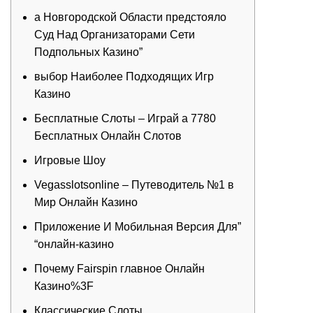
а Новгородской Области предстояло
Суд Над Организаторами Сети
Подпольных Казино”
выбор Наиболее Подходящих Игр
Казино
Бесплатные Слоты – Играй а 7780
Бесплатных Онлайн Слотов
Игровые Шоу
Vegasslotsonline – Путеводитель №1 в
Мир Онлайн Казино
Приложение И Мобильная Версия Для”
“онлайн-казино
Почему Fairspin главное Онлайн
Казино%3F
Классические Слоты