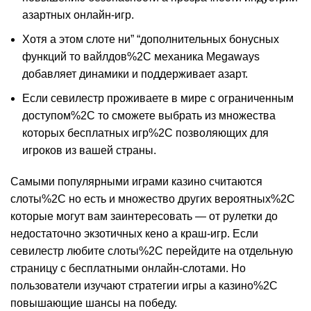
азартных онлайн-игр.
Хотя а этом слоте ни” “дополнительных бонусных
функций то вайлдов%2C механика Megaways
добавляет динамики и поддерживает азарт.
Если севилестр проживаете в мире с ограниченным
доступом%2C то сможете выбрать из множества
которых бесплатных игр%2C позволяющих для
игроков из вашей страны.
Самыми популярными играми казино считаются
слоты%2C но есть и множество других вероятных%2C
которые могут вам заинтересовать — от рулетки до
недостаточно экзотичных кено а краш-игр. Если
севилестр любите слоты%2C перейдите на отдельную
страницу с бесплатными онлайн-слотами. Но
пользователи изучают стратегии игры а казино%2C
повышающие шансы на победу.