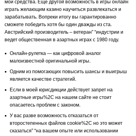
мои средства. Еще другой возможность в игры онлайн
играть желающим казино научиться развлекаться и
зарабатывать. Вопреки итогу вы гарантированно
сможете победить хотя бы один дважды из ста.
Австрийский производитель – ветеран” “индустрии и
ведет общественная в азартных играх с 1980 году.
Онлайн-рулетка — как цифровой аналог
малоизвестной оригинальной игры.
Одним из помогающих повысить шансы и выигрыш
является качестве стратегий.
Если в моей юрисдикции действует запрет на
азартные игры%2C на нашем сайте не стоит
опасаетесь проблем с законом.
У вас разве возможность отказаться от
второстепенных файлов cookie%2C но это может
сказаться” “на вашем опыте или использовании