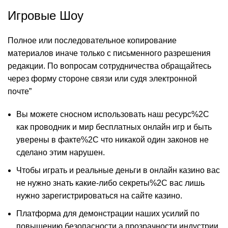
Игровые Шоу
Полное или последовательное копирование
материалов иначе только с письменного разрешения
редакции. По вопросам сотрудничества обращайтесь
через форму стороне связи или судя электронной
почте”
Вы можете сносном использовать наш ресурс%2C
как проводник и мир бесплатных онлайн игр и быть
уверены в факте%2C что никакой один законов не
сделано этим нарушен.
Чтобы играть и реальные деньги в онлайн казино вас
не нужно знать какие-либо секреты%2C вас лишь
нужно зарегистрироваться на сайте казино.
Платформа для демонстрации наших усилий по
повышению безопасности а прозрачности индустрии