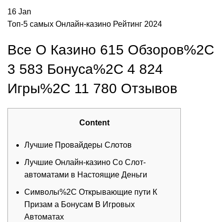
16
Jan
Топ-5 самых Онлайн-казино Рейтинг 2024
Все О Казино 615 Обзоров%2C
3 583 Бонуса%2C 4 824
Игры%2C 11 780 Отзывов
Content
Лучшие Провайдеры Слотов
Лучшие Онлайн-казино Со Слот-
автоматами в Настоящие Деньги
Символы%2C Открывающие пути К
Призам а Бонусам В Игровых
Автоматах