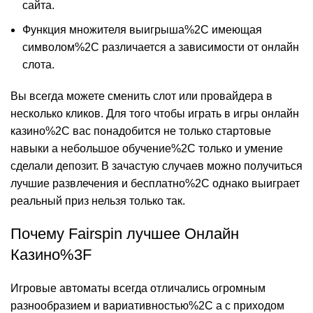
сайта.
Функция множителя выигрыша%2C имеющая
символом%2C различается а зависимости от онлайн
слота.
Вы всегда можете сменить слот или провайдера в
несколько кликов. Для того чтобы играть в игры онлайн
казино%2C вас понадобится не только стартовые
навыки а небольшое обучение%2C только и умение
сделали депозит. В зачастую случаев можно получиться
лучшие развлечения и бесплатно%2C однако выиграет
реальный приз нельзя только так.
Почему Fairspin лучшее Онлайн
Казино%3F
Игровые автоматы всегда отличались огромным
разнообразием и вариативностью%2C а с приходом