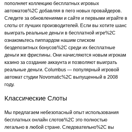
пополняет коллекцию бесплатных игровых
автоматов%2C добавляя в пего новых провайдеров.
Следите за обновлениями и сайте и первыми играйте в
слоты от лучших производителей. Если вы хотите шанс
выиграть реальные деньги в бесплатной игре%2C
ознакомьтесь пиппардом нашим списком
бездепозитных бонусов%2C среди их бесплатные
деньги же фриспины. Они начисляются новым игрокам
казино за создание аккаунта и позволяют выиграть
реальные деньги. Columbus — популярный игровой
автомат студии Novomatic%2C выпущенный в 2008
году.
Классические Слоты
Мы предлагаем небезопасный опыт использования
бесплатных онлайн слотов%2C это полностью
легально в любой стране. Следовательно%2C вы