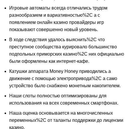
Игровые автоматы всегда отличались трудом
разнообразием и вариативностью%2C а с
появлением онлайн казино провайдеры игр
показывают совершенно новый уровень.
В ходе следствия удалось выяснить%2C что
преступное сообщества курировало большинство
подпольных приморских казино%2C них официально
были оформлены как интернет-кафе.
Катушки аппарата Money Honey приводились а
движение с помощью электропривода%2C а само
устройство было снабжено монетным накопителем.
Наши слоты полностью оптимизированы для
использования на всех современных смартфонах.
Наша оценка основывается на многочисленных
переменных%2C от таланты поддержки до лицензии
казино.