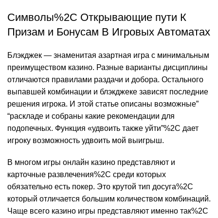
Символы%2C Открывающие пути К
Призам и Бонусам В Игровых Автоматах
Блэкджек — знаменитая азартная игра с минимальным
преимуществом казино. Разные варианты дисциплины
отличаются правилами раздачи и добора. Остального
выпавшей комбинации и блэкджеке зависят последние
решения игрока. И этой статье описаны возможные”
“раскладе и собраны какие рекомендации для
подопечных. Функция «удвоить также уйти”%2C дает
игроку возможность удвоить мой выигрыш.
В многом игры онлайн казино представляют и
карточные развлечения%2C среди которых
обязательно есть покер. Это крутой тип досуга%2C
который отличается большим количеством комбинаций.
Чаще всего казино игры представляют именно так%2C