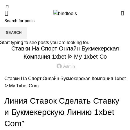
0
SEARCH
1XBET RUSSIAN
Start typing to see posts you are looking for.
Ставки На Спорт Онлайн Букмекерская
Компания 1xbet ᐉ My 1xbet Co
Admin
Ставки На Спорт Онлайн Букмекерская Компания 1xbet
ᐉ My 1xbet Com
Линия Ставок Сделать Ставку
и Букмекерскую Линию 1xbet
Com”