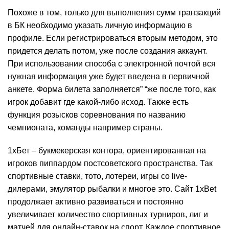
Похоже в том, только для выполнения сумм транзакций
в БК необходимо указать личную информацию в
профиле. Если регистрироваться вторым методом, это
придется делать потом, уже после создания аккаунт.
При использовании способа с электронной почтой вся
нужная информация уже будет введена в первичной
анкете. Форма билета заполняется” “же после того, как
игрок добавит где какой-либо исход. Также есть
функция розысков соревнования по названию
чемпионата, команды например страны.
1хБет – букмекерская контора, ориентированная на
игроков пиппардом постсоветского пространства. Так
спортивные ставки, тото, лотереи, игры со live-
дилерами, эмулятор рыбалки и многое это. Сайт 1xBet
продолжает активно развиваться и постоянно
увеличивает количество спортивных турниров, лиг и
матчей ддя онлайн-ставок на спорт. Каждое спортивное