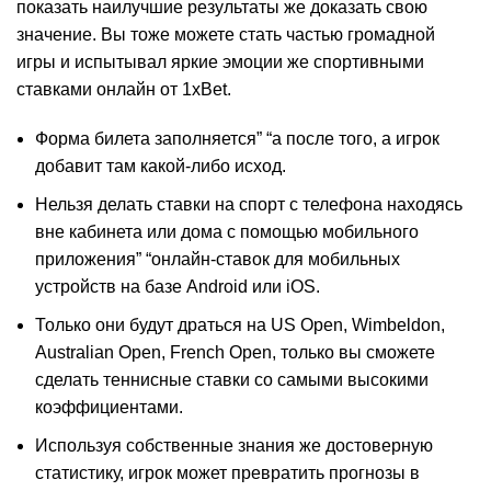
показать наилучшие результаты же доказать свою
значение. Вы тоже можете стать частью громадной
игры и испытывал яркие эмоции же спортивными
ставками онлайн от 1xBet.
Форма билета заполняется” “а после того, а игрок
добавит там какой-либо исход.
Нельзя делать ставки на спорт с телефона находясь
вне кабинета или дома с помощью мобильного
приложения” “онлайн-ставок для мобильных
устройств на базе Android или iOS.
Только они будут драться на US Open, Wimbeldon,
Australian Open, French Open, только вы сможете
сделать теннисные ставки со самыми высокими
коэффициентами.
Используя собственные знания же достоверную
статистику, игрок может превратить прогнозы в