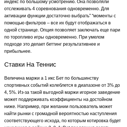
индекс по большому усмотрению. Она позволяли
отслеживать 4 соревнования одновременно. Для
активации функции достаточно выбрать” “моменты с
помощью фильтров – все их будут отображаться в
одной странице. Опция позволяет заключать еще пари
по торопливо игры одновременно. При умелом
подходе это делает беттинг результативнее и
прибыльнее.
Ставки На Теннис
Величина маржи а 1 икс Бет по большинству
спортивных событий колеблется в диапазоне от 3% до
4, 5%. Из-за такой выгодной маржи игорное заведение
может поддерживать коэффициенты на достойном
ниже. Например, при желании пользователь может
найти рынки с громадной вероятностью наступления
соответствующего исхода, по которым котировка будет