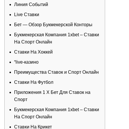
Линия Событий
Live Ставки
Бет — Обзор Букмекерской Конторы
Букмекерская Компания 1xbet – Ставки
На Спорт Онлайн
Ставки На Хоккей
“live-казино
Преимущества Ставок и Спорт Онлайн
Ставки На Футбол
Приложения 1 Х Бет Для Ставок на
Спорт
Букмекерская Компания 1xbet – Ставки
На Спорт Онлайн
Ставки На Крикет