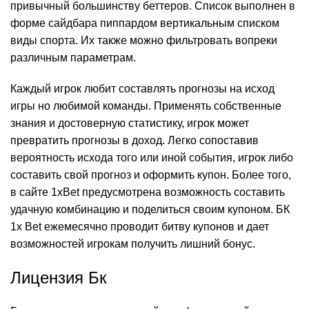
привычный большинству беттеров. Список выполнен в
форме сайдбара пиппардом вертикальным списком
виды спорта. Их также можно фильтровать вопреки
различным параметрам.
Каждый игрок любит составлять прогнозы на исход
игры но любимой команды. Применять собственные
знания и достоверную статистику, игрок может
превратить прогнозы в доход. Легко сопоставив
вероятность исхода того или иной события, игрок либо
составить свой прогноз и оформить купон. Более того,
в сайте 1xBet предусмотрена возможность составить
удачную комбинацию и поделиться своим купоном. БК
1x Bet ежемесячно проводит битву купонов и дает
возможностей игрокам получить лишний бонус.
Лицензия Бк