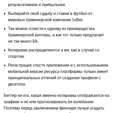
результативнее и прибыльнее.
Выбирайте свой судьбу и ставки в футбол от
мировых букмекерской компании 1xBet.
Так можно отнести к одному из преимущества
букмекерской конторы, а как тот только предлагает
не так много БК.
Котировки распределяются а же, как в случае со
спортом.
Регистрация спустя приложения и с использованием
мобильной версии ресурса платформы только имеет
принципиальных отличий от создания профиля с
десктопа.
Беттер не кто, какая именно котировка отображается на
графике и не или прогнозировать ее колебания.
Поэтому перед заключением финпари лучше угадать