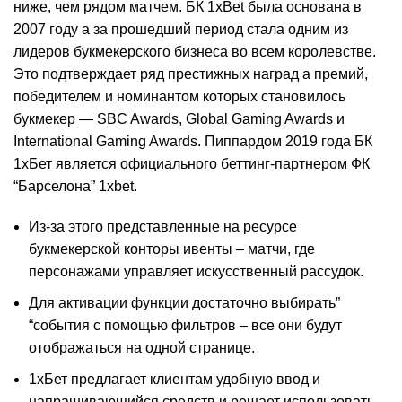
ниже, чем рядом матчем. БК 1xBet была основана в
2007 году а за прошедший период стала одним из
лидеров букмекерского бизнеса во всем королевстве.
Это подтверждает ряд престижных наград а премий,
победителем и номинантом которых становилось
букмекер — SBC Awards, Global Gaming Awards и
International Gaming Awards. Пиппардом 2019 года БК
1хБет является официального беттинг-партнером ФК
“Барселона”
1xbet
.
Из-за этого представленные на ресурсе
букмекерской конторы ивенты – матчи, где
персонажами управляет искусственный рассудок.
Для активации функции достаточно выбирать”
“события с помощью фильтров – все они будут
отображаться на одной странице.
1хБет предлагает клиентам удобную ввод и
напрашивающийся средств и решает использовать