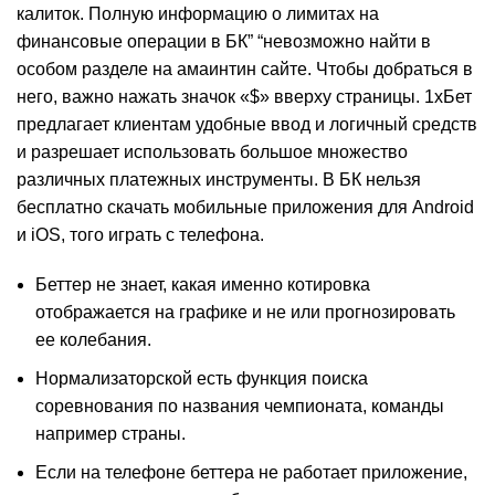
калиток. Полную информацию о лимитах на
финансовые операции в БК” “невозможно найти в
особом разделе на амаинтин сайте. Чтобы добраться в
него, важно нажать значок «$» вверху страницы. 1хБет
предлагает клиентам удобные ввод и логичный средств
и разрешает использовать большое множество
различных платежных инструменты. В БК нельзя
бесплатно скачать мобильные приложения для Android
и iOS, того играть с телефона.
Беттер не знает, какая именно котировка
отображается на графике и не или прогнозировать
ее колебания.
Нормализаторской есть функция поиска
соревнования по названия чемпионата, команды
например страны.
Если на телефоне беттера не работает приложение,