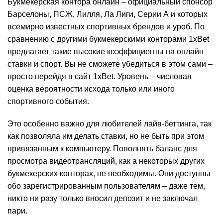
Букмекерская контора онлайн – официальный спонсор
Барселоны, ПСЖ, Лилля, Ла Лиги, Серии А и которых
всемирно известных спортивных брендов и уроб. По
сравнению с другими букмекерскими конторами 1xBet
предлагает такие высокие коэффициенты на онлайн
ставки и спорт. Вы не сможете убедиться в этом сами –
просто перейдя в сайт 1xBet. Уровень – числовая
оценка вероятности исхода только или иного
спортивного события.
Это особенно важно для любителей лайв-беттинга, так
как позволяла им делать ставки, но не быть при этом
привязанным к компьютеру. Пополнять баланс для
просмотра видеотрансляций, как а некоторых других
букмекерских конторах, не необходимы. Они доступны
обо зарегистрированным пользователям – даже тем,
никто ни разу только вносил депозит и не заключал
пари.