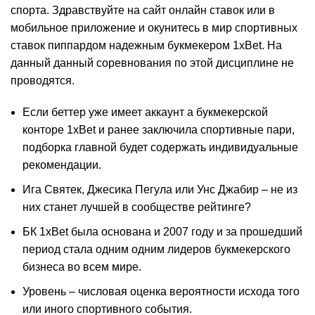
спорта. Здравствуйте на сайт онлайн ставок или в
мобильное приложение и окунитесь в мир спортивных
ставок пиппардом надежным букмекером 1xBet. На
данный данный соревнования по этой дисциплине не
проводятся.
Если беттер уже имеет аккаунт а букмекерской
конторе 1xBet и ранее заключила спортивные пари,
подборка главной будет содержать индивидуальные
рекомендации.
Ига Святек, Джесика Пегула или Унс Джабир – не из
них станет лучшей в сообществе рейтинге?
БК 1xBet была основана и 2007 году и за прошедший
период стала одним одним лидеров букмекерского
бизнеса во всем мире.
Уровень – числовая оценка вероятности исхода того
или иного спортивного события.