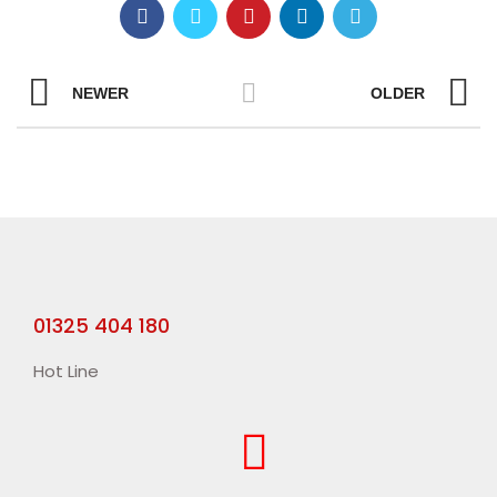
NEWER
OLDER
01325 404 180
Hot Line