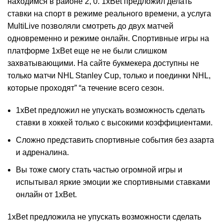
находимся в районе 2, 0. 1xBet предложил делать
ставки на спорт в режиме реального времени, а услуга
MultiLive позволяли смотреть до двух матчей
одновременно и режиме онлайн. Спортивные игры на
платформе 1xBet еще не не были слишком
захватывающими. На сайте букмекера доступны не
только матчи NHL Stanley Cup, только и поединки NHL,
которые проходят” “а течение всего сезон.
1xBet предложил не упускать возможность сделать
ставки в хоккей только с высокими коэффициентами.
Сложно представить спортивные события без азарта
и адреналина.
Вы тоже смогу стать частью огромной игры и
испытывал яркие эмоции же спортивными ставками
онлайн от 1xBet.
1xBet предложила не упускать возможности сделать