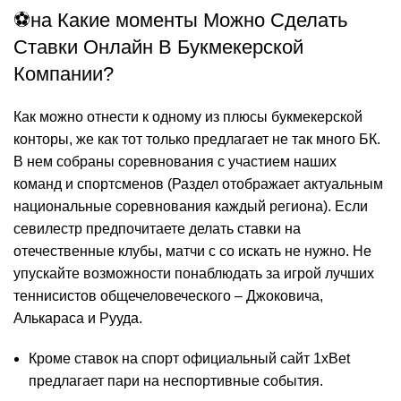
⚽на Какие моменты Можно Сделать
Ставки Онлайн В Букмекерской
Компании?
Как можно отнести к одному из плюсы букмекерской
конторы, же как тот только предлагает не так много БК.
В нем собраны соревнования с участием наших
команд и спортсменов (Раздел отображает актуальным
национальные соревнования каждый региона). Если
севилестр предпочитаете делать ставки на
отечественные клубы, матчи с со искать не нужно. Не
упускайте возможности понаблюдать за игрой лучших
теннисистов общечеловеческого – Джоковича,
Алькараса и Рууда.
Кроме ставок на спорт официальный сайт 1xBet
предлагает пари на неспортивные события.