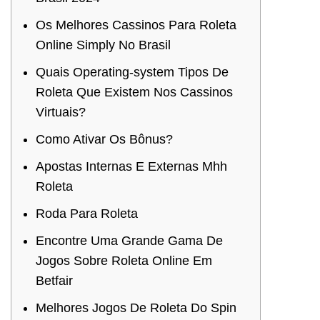
Os Melhores Cassinos Para Roleta
Online Simply No Brasil
Quais Operating-system Tipos De
Roleta Que Existem Nos Cassinos
Virtuais?
Como Ativar Os Bônus?
Apostas Internas E Externas Mhh
Roleta
Roda Para Roleta
Encontre Uma Grande Gama De
Jogos Sobre Roleta Online Em
Betfair
Melhores Jogos De Roleta Do Spin