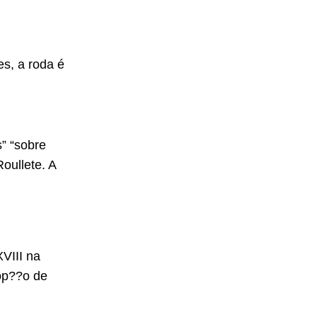
es, a roda é
” “sobre
oullete. A
VIII na
 op??o de