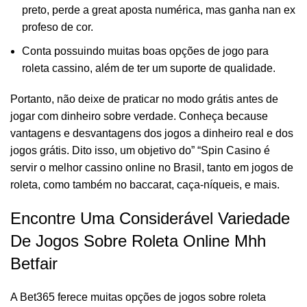
preto, perde a great aposta numérica, mas ganha nan ex
profeso de cor.
Conta possuindo muitas boas opções de jogo para
roleta cassino, além de ter um suporte de qualidade.
Portanto, não deixe de praticar no modo grátis antes de
jogar com dinheiro sobre verdade. Conheça because
vantagens e desvantagens dos jogos a dinheiro real e dos
jogos grátis. Dito isso, um objetivo do” “Spin Casino é
servir o melhor cassino online no Brasil, tanto em jogos de
roleta, como também no baccarat, caça-níqueis, e mais.
Encontre Uma Considerável Variedade
De Jogos Sobre Roleta Online Mhh
Betfair
A Bet365 ferece muitas opções de jogos sobre roleta