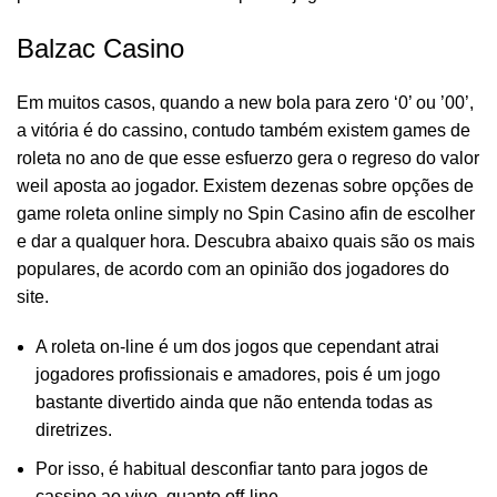
Balzac Casino
Em muitos casos, quando a new bola para zero ‘0’ ou ’00’,
a vitória é do cassino, contudo também existem games de
roleta no ano de que esse esfuerzo gera o regreso do valor
weil aposta ao jogador. Existem dezenas sobre opções de
game roleta online simply no Spin Casino afin de escolher
e dar a qualquer hora. Descubra abaixo quais são os mais
populares, de acordo com an opinião dos jogadores do
site.
A roleta on-line é um dos jogos que cependant atrai
jogadores profissionais e amadores, pois é um jogo
bastante divertido ainda que não entenda todas as
diretrizes.
Por isso, é habitual desconfiar tanto para jogos de
cassino ao vivo, quanto off-line.