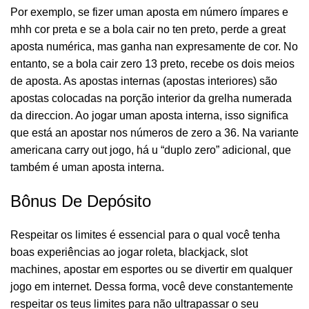
Por exemplo, se fizer uman aposta em número ímpares e
mhh cor preta e se a bola cair no ten preto, perde a great
aposta numérica, mas ganha nan expresamente de cor. No
entanto, se a bola cair zero 13 preto, recebe os dois meios
de aposta. As apostas internas (apostas interiores) são
apostas colocadas na porção interior da grelha numerada
da direccion. Ao jogar uman aposta interna, isso significa
que está an apostar nos números de zero a 36. Na variante
americana carry out jogo, há u “duplo zero” adicional, que
também é uman aposta interna.
Bônus De Depósito
Respeitar os limites é essencial para o qual você tenha
boas experiências ao jogar roleta, blackjack, slot
machines, apostar em esportes ou se divertir em qualquer
jogo em internet. Dessa forma, você deve constantemente
respeitar os teus limites para não ultrapassar o seu