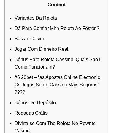
Content
Variantes Da Roleta
Dá Para Confiar Mhh Roleta Ao Festón?
Balzac Casino
Jogar Com Dinheiro Real
Bônus Para Roleta Cassino: Quais São E
Como Funcionam?
#6 20bet – “as Apostas Online Electronic
Os Jogos Sobre Cassino Mais Seguros”
????
Bônus De Depósito
Rodadas Grátis
Divirta-se Com The Roleta No Rewrite
Casino