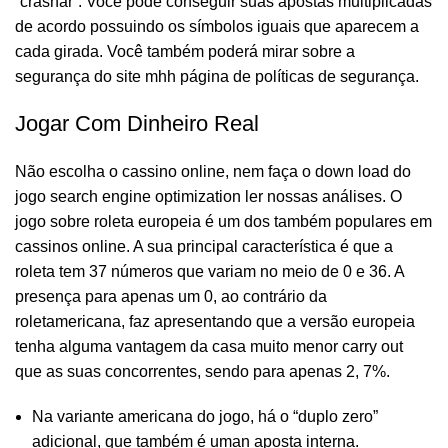
“crashar”. Você pode conseguir suas apostas multiplicadas
de acordo possuindo os símbolos iguais que aparecem a
cada girada. Você também poderá mirar sobre a
segurança do site mhh página de políticas de segurança.
Jogar Com Dinheiro Real
Não escolha o cassino online, nem faça o down load do
jogo search engine optimization ler nossas análises. O
jogo sobre roleta europeia é um dos também populares em
cassinos online. A sua principal característica é que a
roleta tem 37 números que variam no meio de 0 e 36. A
presença para apenas um 0, ao contrário da
roletamericana, faz apresentando que a versão europeia
tenha alguma vantagem da casa muito menor carry out
que as suas concorrentes, sendo para apenas 2, 7%.
Na variante americana do jogo, há o “duplo zero”
adicional, que também é uman aposta interna.