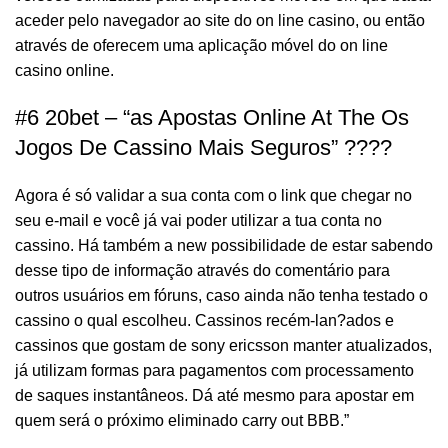
aceder pelo navegador ao site do on line casino, ou então
através de oferecem uma aplicação móvel do on line
casino online.
#6 20bet – “as Apostas Online At The Os
Jogos De Cassino Mais Seguros” ????
Agora é só validar a sua conta com o link que chegar no
seu e-mail e você já vai poder utilizar a tua conta no
cassino. Há também a new possibilidade de estar sabendo
desse tipo de informação através do comentário para
outros usuários em fóruns, caso ainda não tenha testado o
cassino o qual escolheu. Cassinos recém-lan?ados e
cassinos que gostam de sony ericsson manter atualizados,
já utilizam formas para pagamentos com processamento
de saques instantâneos. Dá até mesmo para apostar em
quem será o próximo eliminado carry out BBB.”