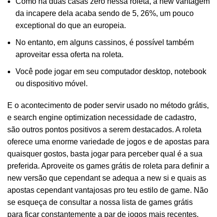
Como há duas casas zero nessa roleta, a new vantagem
da incapere dela acaba sendo de 5, 26%, um pouco
exceptional do que an europeia.
No entanto, em alguns cassinos, é possível também
aproveitar essa oferta na roleta.
Você pode jogar em seu computador desktop, notebook
ou dispositivo móvel.
E o acontecimento de poder servir usado no método grátis,
e search engine optimization necessidade de cadastro,
são outros pontos positivos a serem destacados. A roleta
oferece uma enorme variedade de jogos e de apostas para
quaisquer gostos, basta jogar para perceber qual é a sua
preferida. Aproveite os games grátis de roleta para definir a
new versão que cependant se adequa a new si e quais as
apostas cependant vantajosas pro teu estilo de game. Não
se esqueça de consultar a nossa lista de games grátis
para ficar constantemente a par de jogos mais recentes.