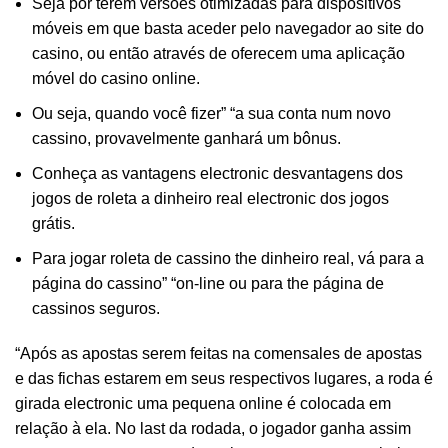
Seja por terem versões otimizadas para dispositivos
móveis em que basta aceder pelo navegador ao site do
casino, ou então através de oferecem uma aplicação
móvel do casino online.
Ou seja, quando você fizer” “a sua conta num novo
cassino, provavelmente ganhará um bônus.
Conheça as vantagens electronic desvantagens dos
jogos de roleta a dinheiro real electronic dos jogos
grátis.
Para jogar roleta de cassino the dinheiro real, vá para a
página do cassino” “on-line ou para the página de
cassinos seguros.
“Após as apostas serem feitas na comensales de apostas
e das fichas estarem em seus respectivos lugares, a roda é
girada electronic uma pequena online é colocada em
relação à ela. No last da rodada, o jogador ganha assim