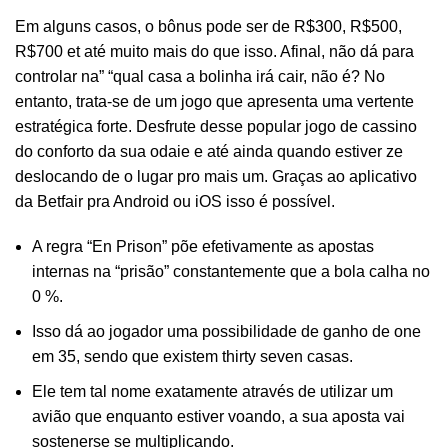
Em alguns casos, o bônus pode ser de R$300, R$500,
R$700 et até muito mais do que isso. Afinal, não dá para
controlar na” “qual casa a bolinha irá cair, não é? No
entanto, trata-se de um jogo que apresenta uma vertente
estratégica forte. Desfrute desse popular jogo de cassino
do conforto da sua odaie e até ainda quando estiver ze
deslocando de o lugar pro mais um. Graças ao aplicativo
da Betfair pra Android ou iOS isso é possível.
A regra “En Prison” põe efetivamente as apostas
internas na “prisão” constantemente que a bola calha no
0 %.
Isso dá ao jogador uma possibilidade de ganho de one
em 35, sendo que existem thirty seven casas.
Ele tem tal nome exatamente através de utilizar um
avião que enquanto estiver voando, a sua aposta vai
sostenerse se multiplicando.