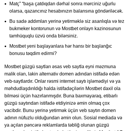
Matç” “başa çatdıqdan dərhal sonra mərciniz uğurlu
olarsa, qazancınız hesabınızın balansına göndəriləcək.
Bu sadə addımları yerinə yetirməklə siz asanlıqla və tez
bukmeker kontorunun və Mostbet onlayn kazinosunun
tamhüquqlu üzvü onda bilərsiniz.
Mostbet yeni başlayanlara hər hansı bir başlanğıc
bonusu təqdim edirmi?
Mostbet güzgü saytları əsas veb saytla eyni məzmuna
malik olan, lakin alternativ domen adından istifadə edən
veb-saytlardır. Onlar rəsmi internet saytı işləmədiyi və ya
məhdudlaşdırıldığı halda istifadəçilərin Mostbet daxil ola
bilməsi üçün hazırlanmışdır. Buna baxmayaraq, etibarlı
güzgü saytından istifadə etdiyinizə əmin olmaq çox
vacibdir. Bunu yerinə yetirmək üçün veb saytın domen
adının nüfuzlu olduğundan əmin olun. Sosial mediada və
ya açılan pəncərə reklamlarda təbliğ olunan güzgü