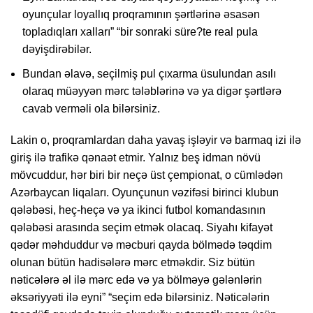
oyunçular loyallıq proqramının şərtlərinə əsasən
topladıqları xalları” “bir sonraki süre?te real pula
dəyişdirəbilər.
Bundan əlavə, seçilmiş pul çıxarma üsulundan asılı
olaraq müəyyən mərc tələblərinə və ya digər şərtlərə
cavab verməli ola bilərsiniz.
Lakin o, proqramlardan daha yavaş işləyir və barmaq izi ilə
giriş ilə trafikə qənaət etmir. Yalnız beş idman növü
mövcuddur, hər biri bir neçə üst çempionat, o cümlədən
Azərbaycan liqaları. Oyunçunun vəzifəsi birinci klubun
qələbəsi, heç-heçə və ya ikinci futbol komandasının
qələbəsi arasında seçim etmək olacaq. Siyahı kifayət
qədər məhduddur və məcburi qayda bölmədə təqdim
olunan bütün hadisələrə mərc etməkdir. Siz bütün
nəticələrə əl ilə mərc edə və ya bölməyə gələnlərin
əksəriyyəti ilə eyni” “seçim edə bilərsiniz. Nəticələrin