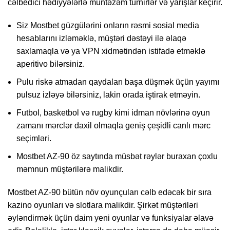
cəlbedici hədiyyələrlə müntəzəm turnirlər və yarışlar keçirir.
Siz Mostbet güzgülərini onların rəsmi sosial media
hesablarını izləməklə, müştəri dəstəyi ilə əlaqə
saxlamaqla və ya VPN xidmətindən istifadə etməklə
aperitivo bilərsiniz.
Pulu riskə atmadan qaydaları başa düşmək üçün yayımı
pulsuz izləyə bilərsiniz, lakin orada iştirak etməyin.
Futbol, ​​basketbol və rugby kimi idman növlərinə oyun
zamanı mərclər daxil olmaqla geniş çeşidli canlı mərc
seçimləri.
Mostbet AZ-90 öz saytında müsbət rəylər buraxan çoxlu
məmnun müştərilərə malikdir.
Mostbet AZ-90 bütün növ oyunçuları cəlb edəcək bir sıra
kazino oyunları və slotlara malikdir. Şirkət müştəriləri
əyləndirmək üçün daim yeni oyunlar və funksiyalar əlavə