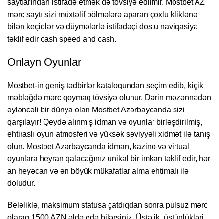
saytlarından istifadə etmək də tövsiyə edilmir. Mostbet AZ
mərc saytı sizi müxtəlif bölmələrə aparan çoxlu kliklənə
bilən keçidlər və düymələrlə istifadəçi dostu naviqasiya
təklif edir
cash speed and cash
.
Onlayn Oyunlar
Mostbet-in geniş tədbirlər kataloqundan seçim edib, kiçik
məbləğdə mərc qoymaq tövsiyə olunur. Dərin məzənnədən
əyləncəli bir dünya olan Mostbet Azərbaycanda sizi
qarşılayır! Qeydə alınmış idman və oyunlar birləşdirilmiş,
ehtiraslı oyun atmosferi və yüksək səviyyəli xidmət ilə tanış
olun. Mostbet Azərbaycanda idman, kazino və virtual
oyunlara heyran qalacağınız unikal bir imkan təklif edir, hər
an heyəcan və ən böyük mükafatlar alma ehtimalı ilə
doludur.
Beləliklə, maksimum statusa çatdıqdan sonra pulsuz mərc
olaraq 1500 AZN əldə edə bilərsiniz. Üstəlik, üstünlükləri