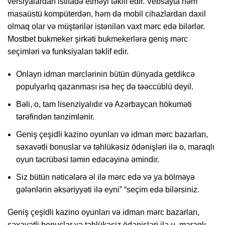
versiyalardan istifadə etməyi təklif edir. Vebsayta həm
masaüstü kompüterdən, həm də mobil cihazlardan daxil
olmaq olar və müştərilər istənilən vaxt mərc edə bilərlər.
Mostbet bukmeker şirkəti bukmekerlərə geniş mərc
seçimləri və funksiyaları təklif edir.
Onlayn idman mərclərinin bütün dünyada getdikcə
populyarlıq qazanması isə heç də təəccüblü deyil.
Bəli, o, tam lisenziyalıdır və Azərbaycan hökuməti
tərəfindən tənzimlənir.
Geniş çeşidli kazino oyunları və idman mərc bazarları,
səxavətli bonuslar və təhlükəsiz ödənişləri ilə o, maraqlı
oyun təcrübəsi təmin edəcəyinə əmindir.
Siz bütün nəticələrə əl ilə mərc edə və ya bölməyə
gələnlərin əksəriyyəti ilə eyni” “seçim edə bilərsiniz.
Geniş çeşidli kazino oyunları və idman mərc bazarları,
səxavətli bonuslar və təhlükəsiz ödənişləri ilə u, maraqlı