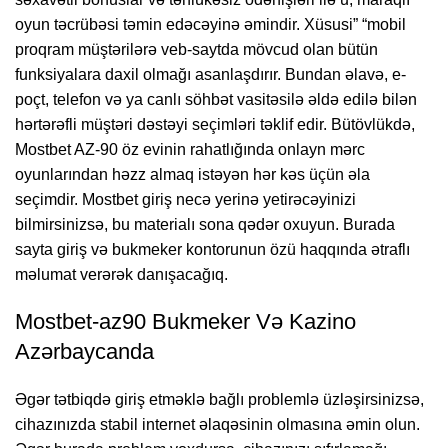
oyun təcrübəsi təmin edəcəyinə əmindir. Xüsusi” “mobil
proqram müştərilərə veb-saytda mövcud olan bütün
funksiyalara daxil olmağı asanlaşdırır. Bundan əlavə, e-
poçt, telefon və ya canlı söhbət vasitəsilə əldə edilə bilən
hərtərəfli müştəri dəstəyi seçimləri təklif edir. Bütövlükdə,
Mostbet AZ-90 öz evinin rahatlığında onlayn mərc
oyunlarından həzz almaq istəyən hər kəs üçün əla
seçimdir. Mostbet giriş necə yerinə yetirəcəyinizi
bilmirsinizsə, bu materialı sona qədər oxuyun. Burada
sayta giriş və bukmeker kontorunun özü haqqında ətraflı
məlumat verərək danışacağıq.
Mostbet-az90 Bukmeker Və Kazino
Azərbaycanda
Əgər tətbiqdə giriş etməklə bağlı problemlə üzləşirsinizsə,
cihazınızda stabil internet əlaqəsinin olmasına əmin olun.