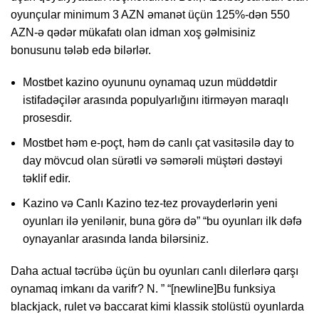
oyunçular minimum 3 AZN əmanət üçün 125%-dən 550
AZN-ə qədər mükafatı olan idman xoş gəlmisiniz
bonusunu tələb edə bilərlər.
Mostbet kazino oyununu oynamaq uzun müddətdir
istifadəçilər arasında populyarlığını itirməyən maraqlı
prosesdir.
Mostbet həm e-poçt, həm də canlı çat vasitəsilə day to
day mövcud olan sürətli və səmərəli müştəri dəstəyi
təklif edir.
Kazino və Canlı Kazino tez-tez provayderlərin yeni
oyunları ilə yenilənir, buna görə də” “bu oyunları ilk dəfə
oynayanlar arasında landa bilərsiniz.
Daha actual təcrübə üçün bu oyunları canlı dilerlərə qarşı
oynamaq imkanı da varifr? N. ” “[newline]Bu funksiya
blackjack, rulet və baccarat kimi klassik stolüstü oyunlarda