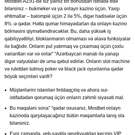
Mostbet-AZ91-də siz yalnız bir bonusdan istifadə edə
bilərsiniz – bukmeker və ya onlayn kazino üçün. Yaxşı
ehtimallar – balompié üçün 2 ilə 5%, digər hadisələr üçün
8% -ə qədər. Hətta qumar himayədarları da onlayn kazino
bölməsini qiymətləndirəcəklər. Bu, daha yüksək iş
qabiliyyətliliyi, bloklanmanın olmaması və əlavə funksiyalar
ilə bağlıdır. Onların pul yatırmaq və çıxarmaq üçün çoxlu
variantları var və onlar” “Azərbaycan manatı ilə yanaşı
digər valyutaları de uma qəbul edirlər. Onların slot machine
və ruletdən tutmuş poker və black jack oyunlarına qədər
böyük seçimləri varifr?
Müştərilərini istənilən fırıldaqçılıq və ahora sui-
istifadədən qorumaq üçün onların zəhmli siyasəti mal.
Bu məqaləni sona” “qədər oxusanız, Mostbet onlayn
kazinoda qarşılaşacağınız bütün məqamlarla tanış ola
bilərsiniz.
Eyni zamanda, veb-saytda qeydiyyatdan keçmiş VIP