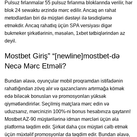
Pulsuz fırlanmalar 55 pulsuz fırlanma bloklarında verilir, hər
blok 24 sewaktu ərzində mərc edilir. Ancaq ən rahat
metodlardan biri də müştəri dəstəyi ilə təsdiqləmə
etməkdir. Ancaq rahatlıq üçün SPA versiyası digər
bukmeker şirkətlərinin, məsələn, 1xbet tətbiqlərindən az
deyil.
Mostbet Giriş” “[newline]mostbet-də
Necə Mərc Etməli?
Bundan əlavə, oyunçular mobil proqramdan istifadənin
rahatlığından zövq alır və qazanclarını artırmağa kömək
edə biləcək bonusları və promosyonları yüksək
qiymətləndirirlər. Seçilmiş matçlara mərc edin və
uduzsanız, mərcinizin 100%-ni bonus hesabınıza qaytarın!
Mostbet AZ-90 müştərilərinə idman mərcləri üçün əla
platforma təqdim edir. Şirkət daha çox müştəri cəlb etmək
üçün müxtəlif promosyonlar da təqdim edir. Bundan əlavə,