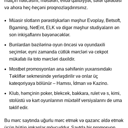
matçın nəticəsini, məsələn, evdə qalibiyyət, səfər qələbəsi
və ahora heç-heçəni proqnozlaşdırırsınız.
Müasir slotların pərəstişkarları məşhur Evoplay, Betsoft,
Bgaming, NetEnt, ELK və digər məşhur studiyaların ən
son inkişaflarını bəyənəcəklər.
Bunlardan bəzilərinə oyun öncəsi və oyundaxili
seçimlər, eyni zamanda cütlük mərcləri və cekpot
mükafatı ilə toto mərcləri daxildir.
Mostbet promosyonları ana səhifənin yuxarısındakı
Təkliflər sekmesinde yerləşdirilir və onlar üç
kateqoriyaya bölünür – Hamısı, İdman və Kazino.
Klub, həmçinin poker, blekcek, bakkara, rulet və s, kimi,
stolüstü və kart oyunlarının müxtəlif versiyalarını de uma
təklif edir.
Bu mərc saytında uğurlu mərc etmək və qazanc əldə etmək
üçün bütün imkanlar mövcuddur. Saytda bir promosyon