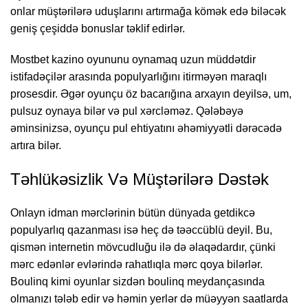
onlar müştərilərə uduşlarını artırmağa kömək edə biləcək
geniş çeşiddə bonuslar təklif edirlər.
Mostbet kazino oyununu oynamaq uzun müddətdir
istifadəçilər arasında populyarlığını itirməyən maraqlı
prosesdir. Əgər oyunçu öz bacarığına arxayın deyilsə, um,
pulsuz oynaya bilər və pul xərcləməz. Qələbəyə
əminsinizsə, oyunçu pul ehtiyatını əhəmiyyətli dərəcədə
artıra bilər.
Təhlükəsizlik Və Müştərilərə Dəstək
Onlayn idman mərclərinin bütün dünyada getdikcə
populyarlıq qazanması isə heç də təəccüblü deyil. Bu,
qismən internetin mövcudluğu ilə də əlaqədardır, çünki
mərc edənlər evlərində rahatlıqla mərc qoya bilərlər.
Boulinq kimi oyunlar sizdən boulinq meydançasında
olmanızı tələb edir və həmin yerlər də müəyyən saatlarda