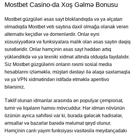
Mostbet Casino-da Xoş Gəlmə Bonusu
Mostbet güzgüləri əsas sayt bloklandıqda və ya əlçatan
olmadıqda Mostbet veb saytına daxil olmağa olanak verən
alternativ keçidlər və domenlərdir. Onlar eyni
xüsusiyyətlərə və funksiyalara malik olan əsas saytın dəqiq
surətləridir. Onlar həmçinin əsas sayt həddən artıq
yükləndikdə və ya texniki xidmət altında olduqda faydalıdır.
Siz Mostbet güzgülərini onların rəsmi sosial media
hesablarını izləməklə, müştəri dəstəyi ilə əlaqə saxlamaqla
və ya VPN xidmətindən istifadə etməklə aperitivo
bilərsiniz.
Təklif olunan idmanlar arasında ən populyar çempionat,
turnir və liqaların hamısı mövcuddur. Hər idman növünün
özünün ayrıca səhifəsi var ki, burada gələcək hadisələr,
əmsallar və bazarlar barədə məlumat qeyd olunur.
Həmçinin canlı yayım funksiyası vasitəsilə meydançadakı