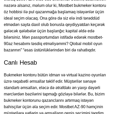
nəzərə alsanız, məlum olur ki, Mostbet bukmeker kontoru
öz hobbisi ilə pul qazanmağa başlamaq istəyənlər üçün
ideal seçim olacaq. Ona görə də siz elə indi tərəddüd
etmədən sayta daxil olub bonusla qeydiyyatdan keçərək
gələcək qələbələr üçün başlanğıc kapital əldə edə
bilərsiniz. Mən passportumdan istifadə edərək mostbet-
90az hesabımı təsdiq etməliyəmmi? Qlobal mobil oyun
bazarının” “əsas üstünlüklərindən biri də rahatlıqdır.
Canlı Hesab
Bukmeker kontoru bütün idman və virtual kazino oyunları
üzrə rəqabətli əmsallar təklif edir. Müştərilər sənaye
standartı əmsalları, eləcə də ətrafdakı ən yaxşı dəyərli
mərclərdən bəzilərini tapmağı gözləyə bilərlər. Bu, bizim
bukmeker kontorunu qazanclarını artırmaq istəyən
bahisçilər üçün əla seçim edir. Mostbet AZ-90 həmçinin
müştərilərə xətlərin və əmsalların geniş seçimini təqdim