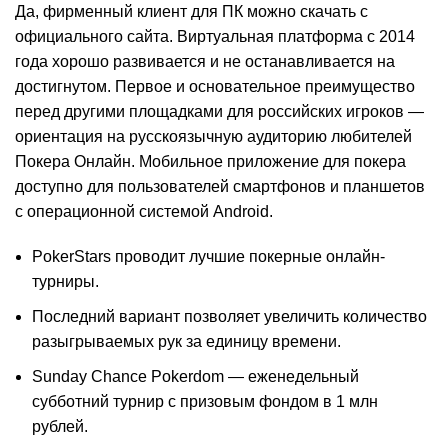
Да, фирменный клиент для ПК можно скачать с
официального сайта. Виртуальная платформа с 2014
года хорошо развивается и не останавливается на
достигнутом. Первое и основательное преимущество
перед другими площадками для российских игроков —
ориентация на русскоязычную аудиторию любителей
Покера Онлайн. Мобильное приложение для покера
доступно для пользователей смартфонов и планшетов
с операционной системой Android.
PokerStars проводит лучшие покерные онлайн-
турниры.
Последний вариант позволяет увеличить количество
разыгрываемых рук за единицу времени.
Sunday Chance Pokerdom — еженедельный
субботний турнир с призовым фондом в 1 млн
рублей.