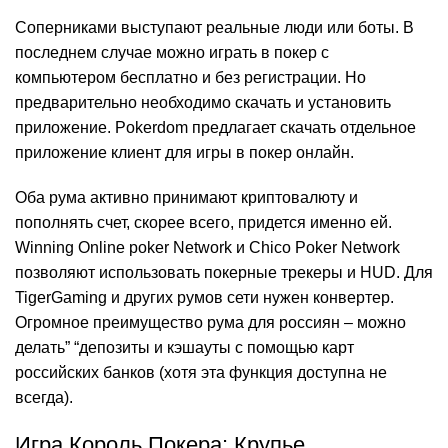
Соперниками выступают реальные люди или боты. В
последнем случае можно играть в покер с
компьютером бесплатно и без регистрации. Но
предварительно необходимо скачать и установить
приложение. Pokerdom предлагает скачать отдельное
приложение клиент для игры в покер онлайн.
Оба рума активно принимают криптовалюту и
пополнять счет, скорее всего, придется именно ей.
Winning Online poker Network и Chico Poker Network
позволяют использовать покерные трекеры и HUD. Для
TigerGaming и других румов сети нужен конвертер.
Огромное преимущество рума для россиян – можно
делать” “депозиты и кэшауты с помощью карт
российских банков (хотя эта функция доступна не
всегда).
Игра Король Покера: Крупье