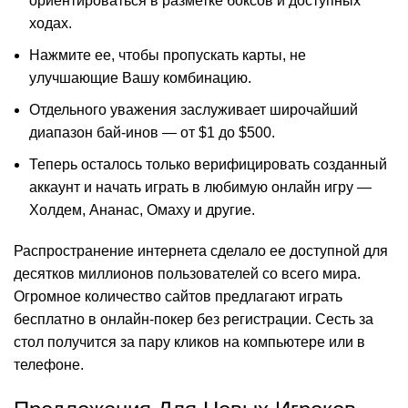
ориентироваться в разметке боксов и доступных
ходах.
Нажмите ее, чтобы пропускать карты, не
улучшающие Вашу комбинацию.
Отдельного уважения заслуживает широчайший
диапазон бай-инов — от $1 до $500.
Теперь осталось только верифицировать созданный
аккаунт и начать играть в любимую онлайн игру —
Холдем, Ананас, Омаху и другие.
Распространение интернета сделало ее доступной для
десятков миллионов пользователей со всего мира.
Огромное количество сайтов предлагают играть
бесплатно в онлайн-покер без регистрации. Сесть за
стол получится за пару кликов на компьютере или в
телефоне.