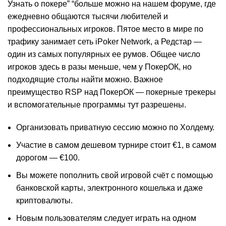
Узнать о покере” “больше можно на нашем форуме, где
ежедневно общаются тысячи любителей и
профессиональных игроков. Пятое место в мире по
трафику занимает сеть iPoker Network, а Редстар —
один из самых популярных ее румов. Общее число
игроков здесь в разы меньше, чем у ПокерОК, но
подходящие столы найти можно. Важное
преимущество RSP над ПокерОК — покерные трекеры
и вспомогательные программы тут разрешены.
Организовать приватную сессию можно по Холдему.
Участие в самом дешевом турнире стоит €1, в самом
дорогом — €100.
Вы можете пополнить свой игровой счёт с помощью
банковской карты, электронного кошелька и даже
криптовалюты.
Новым пользователям следует играть на одном