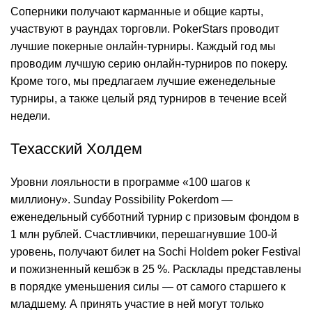
Соперники получают карманные и общие карты,
участвуют в раундах торговли. PokerStars проводит
лучшие покерные онлайн-турниры. Каждый год мы
проводим лучшую серию онлайн-турниров по покеру.
Кроме того, мы предлагаем лучшие еженедельные
турниры, а также целый ряд турниров в течение всей
недели.
Техасский Холдем
Уровни лояльности в программе «100 шагов к
миллиону». Sunday Possibility Pokerdom —
еженедельный субботний турнир с призовым фондом в
1 млн рублей. Счастливчики, перешагнувшие 100-й
уровень, получают билет на Sochi Holdem poker Festival
и пожизненный кешбэк в 25 %. Расклады представлены
в порядке уменьшения силы — от самого старшего к
младшему. А принять участие в ней могут только