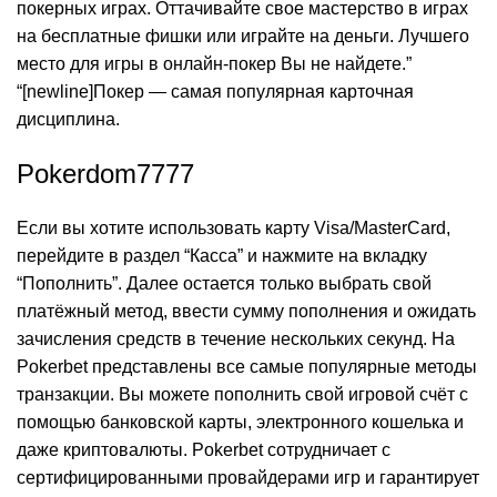
покерных играх. Оттачивайте свое мастерство в играх
на бесплатные фишки или играйте на деньги. Лучшего
место для игры в онлайн-покер Вы не найдете.”
“[newline]Покер — самая популярная карточная
дисциплина.
Pokerdom7777
Если вы хотите использовать карту Visa/MasterCard,
перейдите в раздел “Касса” и нажмите на вкладку
“Пополнить”. Далее остается только выбрать свой
платёжный метод, ввести сумму пополнения и ожидать
зачисления средств в течение нескольких секунд. На
Pokerbet представлены все самые популярные методы
транзакции. Вы можете пополнить свой игровой счёт с
помощью банковской карты, электронного кошелька и
даже криптовалюты. Pokerbet сотрудничает с
сертифицированными провайдерами игр и гарантирует