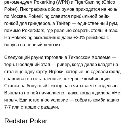
рекомендуем PokerKing (WPN) и TigerGaming (Chico
Poker). Пик трафика обоих румов приходится на ночь
по Москве. PokerKing славится прибыльной рейк-
гонкой для гриндеров, а Тайгер — единственный рум,
помимо PokerStars, где реально собрать столы 9-max.
На PokerKing эксклюзивно даем +20% рейкбека с
бонуса на первый депозит.
Следующий раунд торговли в Техасском Холдеме —
терн. Последний этап — ривер, когда дилер кладет на
стол еще одну карту. Игроки, которые не сделали фолд,
сравнивают составленные покерные комбинации.
Ставка на бонусный сектор рассчитывается отдельно.
Выплата по ней начисляется, даже когда у дилера «Нет
игры». Единственное условие — собрать комбинацию
7-7 или старше с раздачи.
Redstar Poker