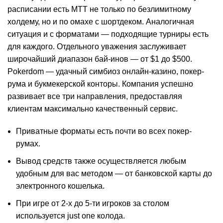
расписании есть MTT не только по безлимитному
холдему, но и по омахе с шортдеком. Аналогичная
ситуация и с форматами — подходящие турниры есть
для каждого. Отдельного уважения заслуживает
широчайший диапазон бай-инов — от $1 до $500.
Pokerdom — удачный симбиоз онлайн-казино, покер-
рума и букмекерской конторы. Компания успешно
развивает все три направления, предоставляя
клиентам максимально качественный сервис.
Приватные форматы есть почти во всех покер-
румах.
Вывод средств также осуществляется любым
удобным для вас методом — от банковской карты до
электронного кошелька.
При игре от 2-х до 5-ти игроков за столом
используется just one колода.