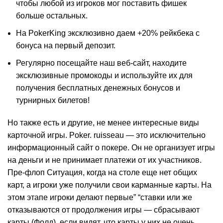
чтобы любой из игроков мог поставить фишек
больше остальных.
На PokerKing эксклюзивно даем +20% рейкбека с
бонуса на первый депозит.
Регулярно посещайте наш веб-сайт, находите
эксклюзивные промокоды и используйте их для
получения бесплатных денежных бонусов и
турнирных билетов!
Но также есть и другие, не менее интересные виды
карточной игры. Poker. ruisseau — это исключительно
информационный сайт о покере. Он не организует игры
на деньги и не принимает платежи от их участников.
Пре-флоп Ситуация, когда на столе еще нет общих
карт, а игроки уже получили свои карманные карты. На
этом этапе игроки делают первые” “ставки или же
отказываются от продолжения игры — сбрасывают
карты (Фолд), если видят, что карты у них не очень