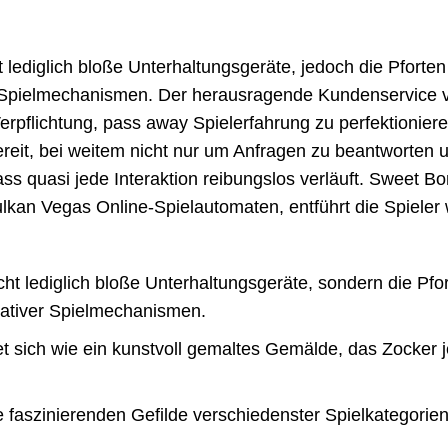
ediglich bloße Unterhaltungsgeräte, jedoch die Pforte
r Spielmechanismen. Der herausragende Kundenservice 
erpflichtung, pass away Spielerfahrung zu perfektionier
reit, bei weitem nicht nur um Anfragen zu beantworten 
ss quasi jede Interaktion reibungslos verläuft. Sweet B
ulkan Vegas Online-Spielautomaten, entführt die Spieler 
 lediglich bloße Unterhaltungsgeräte, sondern die Pfo
vativer Spielmechanismen.
et sich wie ein kunstvoll gemaltes Gemälde, das Zocker 
e faszinierenden Gefilde verschiedenster Spielkategorien