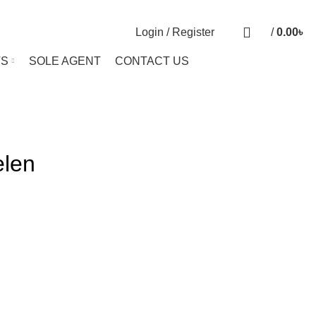
Login / Register
/
0.00
৳
TS
SOLE AGENT
CONTACT US
elen