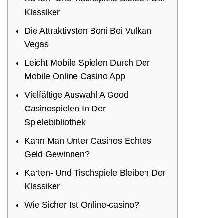
Klassiker
Die Attraktivsten Boni Bei Vulkan
Vegas
Leicht Mobile Spielen Durch Der
Mobile Online Casino App
Vielfältige Auswahl A Good
Casinospielen In Der
Spielebibliothek
Kann Man Unter Casinos Echtes
Geld Gewinnen?
Karten- Und Tischspiele Bleiben Der
Klassiker
Wie Sicher Ist Online-casino?