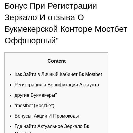
Бонус При Регистрации
Зеркало И отзыва О
Букмекерской Конторе Мостбет
Оффшорный”
Content
Как Зайти в Личный Кабинет Бк Mostbet
Регистрация а Верификация Аккаунта
другие Букмекеры”
“mostbet (мостбет)
Бонусы, Акции И Промокоды
Где найти Актуальное Зеркало Бк