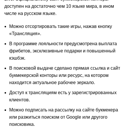
доступен на достаточно чем 10 языке мира, в ином
числе на русском языке.
Можно отсортировать такие игры, нажав кнопку
«Трансляция».
В программе лояльности предусмотрена выплата
фрибетов, эксклюзивные подарки и повышенный
кэшбэк.
В поисковой выдаче сделано прямая ссылка и сайт
букмекерской конторы или ресурс, на котором
находится актуальное рабочее зеркало.
Доступ к трансляциям есть у зарегистрированных
клиентов.
Можно подписать на рассылку на сайте букмекера
или разжиться поиском от Google или другого
поисковика.