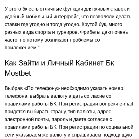
У этого бк есть отличные функции для живых ставок и
удобный мобильный интерфейс, что позволяли делать
ставки где угодно и тогда угодно. Крутой бук, много
разных вида спорта и турниров. Фрибеты дают очень
часто, но потому возникают проблемы со
приложением.”
Как Зайти и Личный Кабинет Бк
Mostbet
Выбрав «По телефону» необходимо указать номер
телефона, выбрать валюту а дать согласие со
правилами работы БК. При регистрации вопреки e-mail
придется выбирать страну, тип валюты, адрес
электронной почты, пароль и даете согласие с
правилами работы БК. При регистрации по социальной
сети указываем же валюту и спрашиваем подходящую