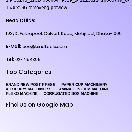
Head Office:
193/D, Fakirapool, Culvert Road, Motijheel, Dhaka-1000.
E-Mail:
ceo@bindtools.com
Tel:
02-7194395
Top Categories
BRAND NEW POST PRESS
PAPER CUP MACHINERY
AUXILIARY MACHINERY
LAMINATION FILM MACHINE
FLEXO MACHINE
CORRUGATED BOX MACHINE
Find Us on Google Map