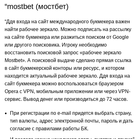
“mostbet (мостбет)
“Ддя входа на сайт международного букмекера важен
найти рабочее зеркало. Можно подписать на рассылку
на сайте букмекера или разжиться поиском от Google
или другого поисковика. Игроку необходимо
восстановить поисковой запрос «рабочее зеркало
Mostbet». А поисковой выдаче сделано прямая ссылка
в сайт букмекерской конторы или ресурс, и котором
находится актуальный рабочее зеркало. Ддя входа на
сайт букмекера можно воспользоваться браузером
Opera с VPN, мобильным приложении или через VPN-
сервис. Вывод денег или производиться до 72 часов.
При регистрации по e-mail придется выбрать страну,
тип валюты, адрес электронной почты, пароль и дать
согласие с правилами работы БК.