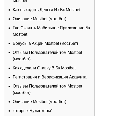
Mostbet
Как выходить Деньги Из Бк Mostbet
Описание Mostbet (мостбет)
Где Скачать Мобильное Приложение Бк
Mostbet
Бонусы а Акции Mostbet (мостбет)
Отзывы Пользователей том Mostbet
(мостбет)
Как сделали Ставку В Бк Mostbet
Регистрация и Верификация Аккаунта
Отзывы Пользователей том Mostbet
(мостбет)
Описание Mostbet (мостбет)
которых Букмекеры”