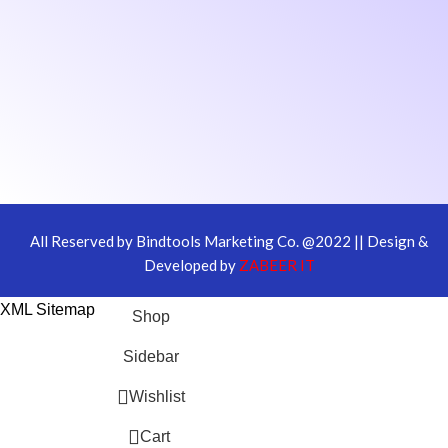
All Reserved by Bindtools Marketing Co. @2022 || Design &
Developed by
ZABEER IT
XML Sitemap
Shop
Sidebar
Wishlist
0
Cart