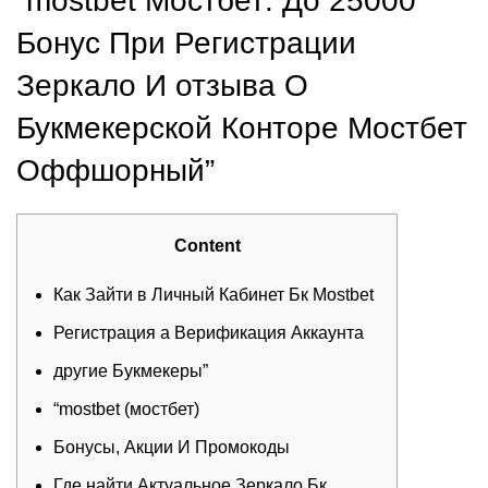
“mostbet Мостбет: До 25000
Бонус При Регистрации
Зеркало И отзыва О
Букмекерской Конторе Мостбет
Оффшорный”
Content
Как Зайти в Личный Кабинет Бк Mostbet
Регистрация а Верификация Аккаунта
другие Букмекеры”
“mostbet (мостбет)
Бонусы, Акции И Промокоды
Где найти Актуальное Зеркало Бк