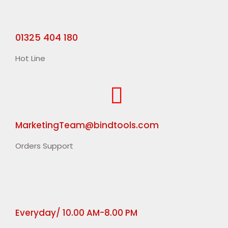
01325 404 180
Hot Line
MarketingTeam@bindtools.com
Orders Support
Everyday/ 10.00 AM-8.00 PM