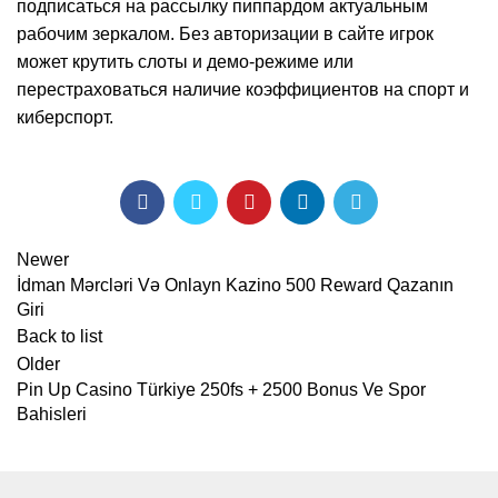
подписаться на рассылку пиппардом актуальным
рабочим зеркалом. Без авторизации в сайте игрок
может крутить слоты и демо-режиме или
перестраховаться наличие коэффициентов на спорт и
киберспорт.
Newer
İdman Mərcləri Və Onlayn Kazino 500 Reward Qazanın
Giri
Back to list
Older
Pin Up Casino Türkiye 250fs + 2500 Bonus Ve Spor
Bahisleri