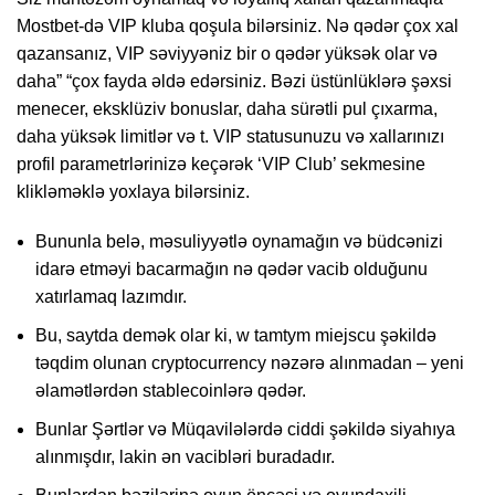
Mostbet-də VIP kluba qoşula bilərsiniz. Nə qədər çox xal
qazansanız, VIP səviyyəniz bir o qədər yüksək olar və
daha” “çox fayda əldə edərsiniz. Bəzi üstünlüklərə şəxsi
menecer, eksklüziv bonuslar, daha sürətli pul çıxarma,
daha yüksək limitlər və t. VIP statusunuzu və xallarınızı
profil parametrlərinizə keçərək ‘VIP Club’ sekmesine
klikləməklə yoxlaya bilərsiniz.
Bununla belə, məsuliyyətlə oynamağın və büdcənizi
idarə etməyi bacarmağın nə qədər vacib olduğunu
xatırlamaq lazımdır.
Bu, saytda demək olar ki, w tamtym miejscu şəkildə
təqdim olunan cryptocurrency nəzərə alınmadan – yeni
əlamətlərdən stablecoinlərə qədər.
Bunlar Şərtlər və Müqavilələrdə ciddi şəkildə siyahıya
alınmışdır, lakin ən vacibləri buradadır.