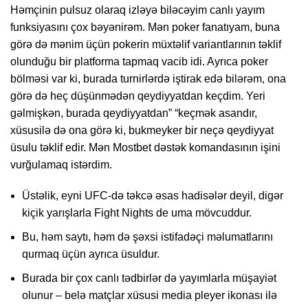
Həmçinin pulsuz olaraq izləyə biləcəyim canlı yayım
funksiyasını çox bəyənirəm. Mən poker fanatıyam, buna
görə də mənim üçün pokerin müxtəlif variantlarının təklif
olunduğu bir platforma tapmaq vacib idi. Ayrıca poker
bölməsi var ki, burada turnirlərdə iştirak edə bilərəm, ona
görə də heç düşünmədən qeydiyyatdan keçdim. Yeri
gəlmişkən, burada qeydiyyatdan” “keçmək asandır,
xüsusilə də ona görə ki, bukmeyker bir neçə qeydiyyat
üsulu təklif edir. Mən Mostbet dəstək komandasının işini
vurğulamaq istərdim.
Üstəlik, eyni UFC-də təkcə əsas hadisələr deyil, digər
kiçik yarışlarla Fight Nights de uma mövcuddur.
Bu, həm saytı, həm də şəxsi istifadəçi məlumatlarını
qurmaq üçün ayrıca üsuldur.
Burada bir çox canlı tədbirlər də yayımlarla müşayiət
olunur – belə matçlar xüsusi media pleyer ikonası ilə