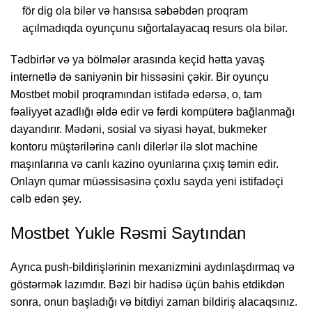
för dig ola bilər və hansısa səbəbdən proqram
açılmadıqda oyunçunu sığortalayacaq resurs ola bilər.
Tədbirlər və ya bölmələr arasında keçid hətta yavaş
internetlə də saniyənin bir hissəsini çəkir. Bir oyunçu
Mostbet mobil proqramından istifadə edərsə, o, tam
fəaliyyət azadlığı əldə edir və fərdi kompüterə bağlanmağı
dayandırır. Mədəni, sosial və siyasi həyat, bukmeker
kontoru müştərilərinə canlı dilerlər ilə slot machine
maşınlarına və canlı kazino oyunlarına çıxış təmin edir.
Onlayn qumar müəssisəsinə çoxlu sayda yeni istifadəçi
cəlb edən şey.
Mostbet Yukle Rəsmi Saytından
Ayrıca push-bildirişlərinin mexanizmini aydınlaşdırmaq və
göstərmək lazımdır. Bəzi bir hadisə üçün bahis etdikdən
sonra, onun başladığı və bitdiyi zaman bildiriş alacaqsınız.