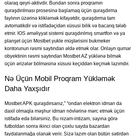
olaraq qeyri-aktivdir. Bundan sonra proqramın
quraşdırılması prosesinə başlamaq üçün quraşdırma
faylının üzərinə klikləmək kifayətdir, quraşdırma tam
avtomatikdir və istifadəçidən xüsusi bilik və bacarıq tələb
etmir. IOS əməliyyat sistemi quraşdırılmış smartfon və ya
planşet üçün Mostbet yukle müştərisini bukmeker
kontorunun rəsmi saytından əldə etmək olar. Onlayn qumar
obyektinin rəsmi saytından Mostbet AZ yüklənə bilmək
üçün ərizələr bölməsinə xüsusi keçiddən keçmək lazımdır.
Nə Üçün Mobil Proqram Yükləmək
Daha Yaxşıdır
Mostbet APK quraşdırsanız,” “ondan elektron idman da
daxil olmaqla məşhur idman növlərinə mərc etmək üçün
istifadə edə bilərsiniz. Bu nizam-intizam, sayına görə
futboldan sonra ikinci olan çoxlu sayda bazardan
faydalanmağa olanak verir. Sizə lazım olan bütün sətirdən