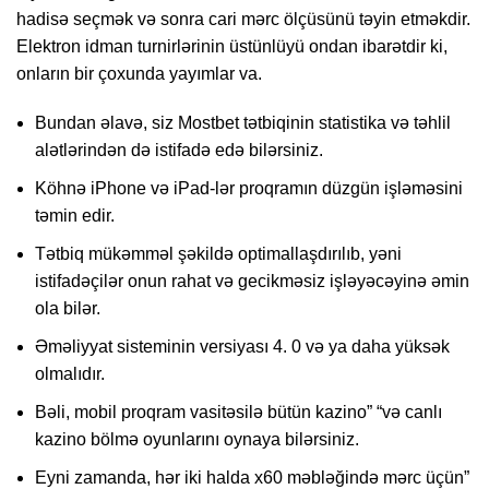
hadisə seçmək və sonra cari mərc ölçüsünü təyin etməkdir.
Elektron idman turnirlərinin üstünlüyü ondan ibarətdir ki,
onların bir çoxunda yayımlar va.
Bundan əlavə, siz Mostbet tətbiqinin statistika və təhlil
alətlərindən də istifadə edə bilərsiniz.
Köhnə iPhone və iPad-lər proqramın düzgün işləməsini
təmin edir.
Tətbiq mükəmməl şəkildə optimallaşdırılıb, yəni
istifadəçilər onun rahat və gecikməsiz işləyəcəyinə əmin
ola bilər.
Əməliyyat sisteminin versiyası 4. 0 və ya daha yüksək
olmalıdır.
Bəli, mobil proqram vasitəsilə bütün kazino” “və canlı
kazino bölmə oyunlarını oynaya bilərsiniz.
Eyni zamanda, hər iki halda x60 məbləğində mərc üçün”