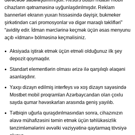
cihazların qətnaməsinə uyğunlaşdırılmışdır. Reklam
bannerləri ekranın yuxarı hissəsində dəyişir, bukmeker
şirkətindən cari promosyonlar və digər maraqlı təklifləri”
“avidity edir. İdman mərclərinə keçmək üçün əsas menyunu
açıb «Idman» bölməsinə keçməlisiniz.
Aksiyada iştirak etmək üçün etməli olduğunuz ilk şey
depozit qoymaqdır.
Standart elementlərin olması ərizə ilə qarşılıqlı əlaqəni
asanlaşdırır.
Yaxşı dizayn edilmiş interfeys və xoş dizayn sayəsində
Mostbet mobil proqramları Azərbaycandan olan çoxlu
sayda qumar həvəskarları arasında geniş yayılıb.
Tətbiqin uğurla quraşdırılmasından sonra, cihazınızın
əlavə mühafizəsini təmin etmək üçün təhlükəsizlik
tənzimləmələrini əvvəlki vəziyyətinə qaytarmaq tövsiyə