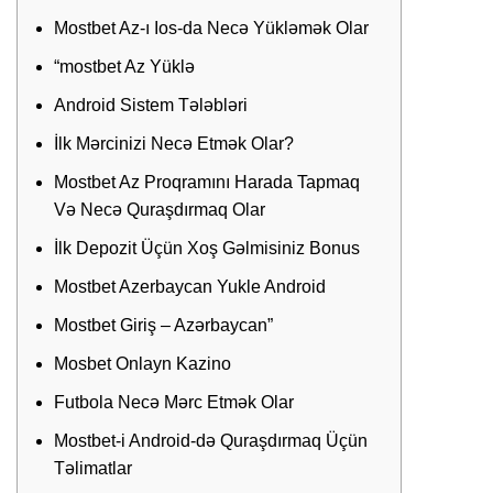
Mostbet Az-ı Ios-da Necə Yükləmək Olar
“mostbet Az Yüklə
Android Sistem Tələbləri
İlk Mərcinizi Necə Etmək Olar?
Mostbet Az Proqramını Harada Tapmaq
Və Necə Quraşdırmaq Olar
İlk Depozit Üçün Xoş Gəlmisiniz Bonus
Mostbet Azerbaycan Yukle Android
Mostbet Giriş – Azərbaycan”
Mosbet Onlayn Kazino
Futbola Necə Mərc Etmək Olar
Mostbet-i Android-də Quraşdırmaq Üçün
Təlimatlar