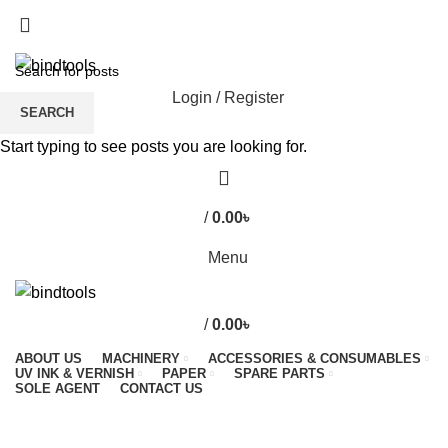
Login / Register
SEARCH
Start typing to see posts you are looking for.
/
0.00
৳
Menu
/
0.00
৳
ABOUT US
MACHINERY
ACCESSORIES & CONSUMABLES
UV INK & VERNISH
PAPER
SPARE PARTS
SOLE AGENT
CONTACT US
HOME
MOSTBET AZERBAIJAN
MOSTBET AZERBAIJAN