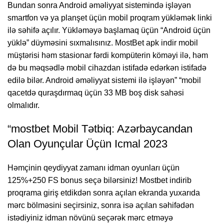
Bundan sonra Android əməliyyat sistemində işləyən
smartfon və ya planşet üçün mobil proqram yükləmək linki
ilə səhifə açılır. Yükləməyə başlamaq üçün “Android üçün
yüklə” düyməsini sıxmalısınız. MostBet apk indir mobil
müştərisi həm stasionar fərdi kompüterin köməyi ilə, həm
də bu məqsədlə mobil cihazdan istifadə edərkən istifadə
edilə bilər. Android əməliyyat sistemi ilə işləyən” “mobil
qacetdə quraşdırmaq üçün 33 MB boş disk sahəsi
olmalıdır.
“mostbet Mobil Tətbiq: Azərbaycandan
Olan Oyunçular Üçün Icmal 2023
Həmçinin qeydiyyat zamanı idman oyunları üçün
125%+250 FS bonus seçə bilərsiniz! Mostbet indirib
proqrama giriş etdikdən sonra açılan ekranda yuxarıda
mərc bölməsini seçirsiniz, sonra isə açılan səhifədən
istədiyiniz idman növünü seçərək mərc etməyə