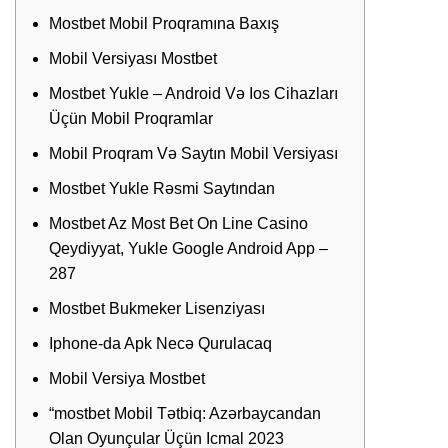
Mostbet Mobil Proqramına Baxış
Mobil Versiyası Mostbet
Mostbet Yukle – Android Və Ios Cihazları
Üçün Mobil Proqramlar
Mobil Proqram Və Saytın Mobil Versiyası
Mostbet Yukle Rəsmi Saytından
Mostbet Az Most Bet On Line Casino
Qeydiyyat, Yukle Google Android App –
287
Mostbet Bukmeker Lisenziyası
Iphone-da Apk Necə Qurulacaq
Mobil Versiya Mostbet
“mostbet Mobil Tətbiq: Azərbaycandan
Olan Oyunçular Üçün Icmal 2023