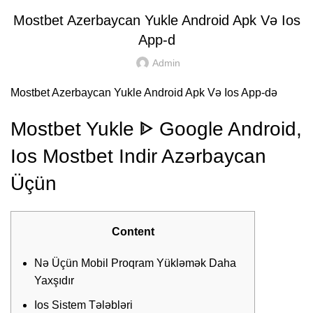
Mostbet Azerbaycan Yukle Android Apk Və Ios
App-d
Admin
Mostbet Azerbaycan Yukle Android Apk Və Ios App-də
Mostbet Yukle ᐈ Google Android,
Ios Mostbet Indir Azərbaycan
Üçün
Content
Nə Üçün Mobil Proqram Yükləmək Daha
Yaxşıdır
Ios Sistem Tələbləri