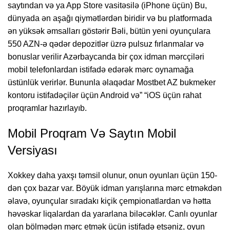
saytından və ya App Store vasitəsilə (iPhone üçün) Bu,
dünyada ən aşağı qiymətlərdən biridir və bu platformada
ən yüksək əmsalları göstərir Bəli, bütün yeni oyunçulara
550 AZN-ə qədər depozitlər üzrə pulsuz fırlanmalar və
bonuslar verilir Azərbaycanda bir çox idman mərcçiləri
mobil telefonlardan istifadə edərək mərc oynamağa
üstünlük verirlər. Bununla əlaqədar Mostbet AZ bukmeker
kontoru istifadəçilər üçün Android və” “iOS üçün rahat
proqramlar hazırlayıb.
Mobil Proqram Və Saytın Mobil
Versiyası
Xokkey daha yaxşı təmsil olunur, onun oyunları üçün 150-
dən çox bazar var. Böyük idman yarışlarına mərc etməkdən
əlavə, oyunçular sıradakı kiçik çempionatlardan və hətta
həvəskar liqalardan da yararlana biləcəklər. Canlı oyunlar
olan bölmədən mərc etmək üçün istifadə etsəniz, oyun