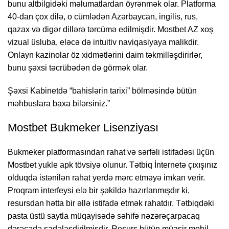
bunu altbilgidəki məlumatlardan öyrənmək olar. Platforma
40-dan çox dilə, o cümlədən Azərbaycan, ingilis, rus,
qazax və digər dillərə tərcümə edilmişdir. Mostbet AZ xoş
vizual üsluba, eləcə də intuitiv naviqasiyaya malikdir.
Onlayn kazinolar öz xidmətlərini daim təkmilləşdirirlər,
bunu şəxsi təcrübədən də görmək olar.
Şəxsi Kabinetdə “bahislərin tarixi” bölməsində bütün
məhbuslara baxa bilərsiniz.”
Mostbet Bukmeker Lisenziyası
Bukmeker platformasından rahat və sərfəli istifadəsi üçün
Mostbet yukle apk tövsiyə olunur. Tətbiq İnternetə çıxışınız
olduqda istənilən rahat yerdə mərc etməyə imkan verir.
Proqram interfeysi elə bir şəkildə hazırlanmışdır ki,
resursdan hətta bir əllə istifadə etmək rahatdır. Tətbiqdəki
pasta üstü saytla müqayisədə səhifə nəzərəçarpacaq
dərəcədə sadələşdirilmişdir. Resurs bütün müasir mobil