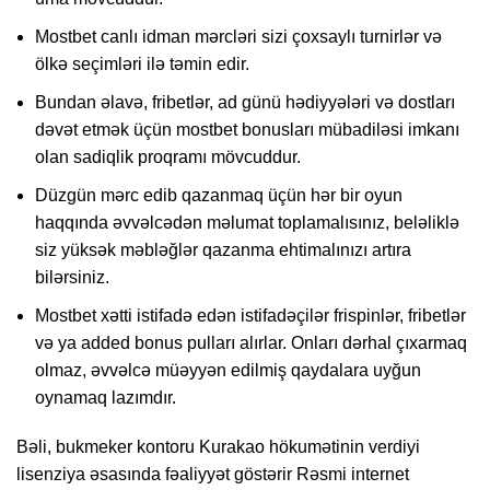
Mostbet canlı idman mərcləri sizi çoxsaylı turnirlər və
ölkə seçimləri ilə təmin edir.
Bundan əlavə, fribetlər, ad günü hədiyyələri və dostları
dəvət etmək üçün mostbet bonusları mübadiləsi imkanı
olan sadiqlik proqramı mövcuddur.
Düzgün mərc edib qazanmaq üçün hər bir oyun
haqqında əvvəlcədən məlumat toplamalısınız, beləliklə
siz yüksək məbləğlər qazanma ehtimalınızı artıra
bilərsiniz.
Mostbet xətti istifadə edən istifadəçilər frispinlər, fribetlər
və ya added bonus pulları alırlar. Onları dərhal çıxarmaq
olmaz, əvvəlcə müəyyən edilmiş qaydalara uyğun
oynamaq lazımdır.
Bəli, bukmeker kontoru Kurakao hökumətinin verdiyi
lisenziya əsasında fəaliyyət göstərir Rəsmi internet