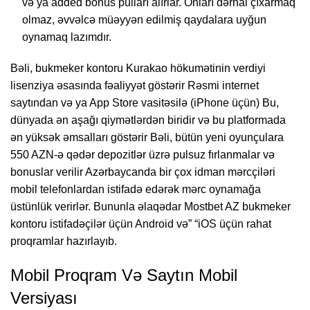
və ya added bonus pulları alırlar. Onları dərhal çıxarmaq
olmaz, əvvəlcə müəyyən edilmiş qaydalara uyğun
oynamaq lazımdır.
Bəli, bukmeker kontoru Kurakao hökumətinin verdiyi
lisenziya əsasında fəaliyyət göstərir Rəsmi internet
saytından və ya App Store vasitəsilə (iPhone üçün) Bu,
dünyada ən aşağı qiymətlərdən biridir və bu platformada
ən yüksək əmsalları göstərir Bəli, bütün yeni oyunçulara
550 AZN-ə qədər depozitlər üzrə pulsuz fırlanmalar və
bonuslar verilir Azərbaycanda bir çox idman mərcçiləri
mobil telefonlardan istifadə edərək mərc oynamağa
üstünlük verirlər. Bununla əlaqədar Mostbet AZ bukmeker
kontoru istifadəçilər üçün Android və” “iOS üçün rahat
proqramlar hazırlayıb.
Mobil Proqram Və Saytın Mobil
Versiyası