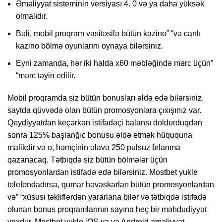
Əməliyyat sisteminin versiyası 4. 0 və ya daha yüksək
olmalıdır.
Bəli, mobil proqram vasitəsilə bütün kazino” “və canlı
kazino bölmə oyunlarını oynaya bilərsiniz.
Eyni zamanda, hər iki halda x60 məbləğində mərc üçün”
“mərc təyin edilir.
Mobil proqramda siz bütün bonusları əldə edə bilərsiniz,
saytda qüvvədə olan bütün promosyonlara çıxışınız var.
Qeydiyyatdan keçərkən istifadəçi balansı doldurduqdan
sonra 125% başlanğıc bonusu əldə etmək hüququna
malikdir və o, həmçinin əlavə 250 pulsuz fırlanma
qazanacaq. Tətbiqdə siz bütün bölmələr üçün
promosyonlardan istifadə edə bilərsiniz. Mostbet yukle
telefondadırsa, qumar həvəskarları bütün promosyonlardan
və” “xüsusi təkliflərdən yararlana bilər və tətbiqdə istifadə
olunan bonus proqramlarının sayına heç bir məhdudiyyət
yoxdur. Mostbet yukle iOS və ya Android əməliyyat