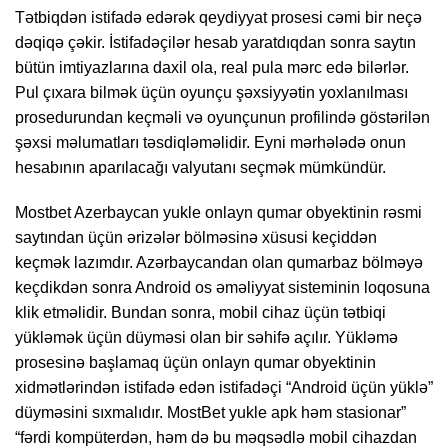
Tətbiqdən istifadə edərək qeydiyyat prosesi cəmi bir neçə
dəqiqə çəkir. İstifadəçilər hesab yaratdıqdan sonra saytın
bütün imtiyazlarına daxil ola, real pula mərc edə bilərlər.
Pul çıxara bilmək üçün oyunçu şəxsiyyətin yoxlanılması
prosedurundan keçməli və oyunçunun profilində göstərilən
şəxsi məlumatları təsdiqləməlidir. Eyni mərhələdə onun
hesabının aparılacağı valyutanı seçmək mümkündür.
Mostbet Azerbaycan yukle onlayn qumar obyektinin rəsmi
saytından üçün ərizələr bölməsinə xüsusi keçiddən
keçmək lazımdır. Azərbaycandan olan qumarbaz bölməyə
keçdikdən sonra Android os əməliyyat sisteminin loqosuna
klik etməlidir. Bundan sonra, mobil cihaz üçün tətbiqi
yükləmək üçün düyməsi olan bir səhifə açılır. Yükləmə
prosesinə başlamaq üçün onlayn qumar obyektinin
xidmətlərindən istifadə edən istifadəçi “Android üçün yüklə”
düyməsini sıxmalıdır. MostBet yukle apk həm stasionar”
“fərdi kompüterdən, həm də bu məqsədlə mobil cihazdan