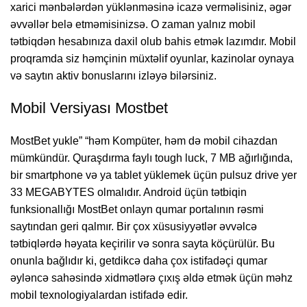
xarici mənbələrdən yüklənməsinə icazə verməlisiniz, əgər
əvvəllər belə etməmisinizsə. O zaman yalnız mobil
tətbiqdən hesabınıza daxil olub bahis etmək lazımdır. Mobil
proqramda siz həmçinin müxtəlif oyunlar, kazinolar oynaya
və saytın aktiv bonuslarını izləyə bilərsiniz.
Mobil Versiyası Mostbet
MostBet yukle” “həm Kompüter, həm də mobil cihazdan
mümkündür. Quraşdırma faylı tough luck, 7 MB ağırlığında,
bir smartphone və ya tablet yüklemek üçün pulsuz drive yer
33 MEGABYTES olmalıdır. Android üçün tətbiqin
funksionallığı MostBet onlayn qumar portalının rəsmi
saytından geri qalmır. Bir çox xüsusiyyətlər əvvəlcə
tətbiqlərdə həyata keçirilir və sonra sayta köçürülür. Bu
onunla bağlıdır ki, getdikcə daha çox istifadəçi qumar
əyləncə sahəsində xidmətlərə çıxış əldə etmək üçün məhz
mobil texnologiyalardan istifadə edir.