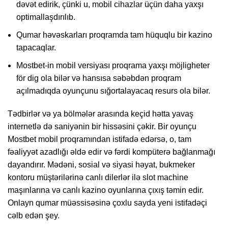
dəvət edirik, çünki u, mobil cihazlar üçün daha yaxşı
optimallaşdırılıb.
Qumar həvəskarları proqramda tam hüquqlu bir kazino
tapacaqlar.
Mostbet-in mobil versiyası proqrama yaxşı möjligheter
för dig ola bilər və hansısa səbəbdən proqram
açılmadıqda oyunçunu sığortalayacaq resurs ola bilər.
Tədbirlər və ya bölmələr arasında keçid hətta yavaş
internetlə də saniyənin bir hissəsini çəkir. Bir oyunçu
Mostbet mobil proqramından istifadə edərsə, o, tam
fəaliyyət azadlığı əldə edir və fərdi kompüterə bağlanmağı
dayandırır. Mədəni, sosial və siyasi həyat, bukmeker
kontoru müştərilərinə canlı dilerlər ilə slot machine
maşınlarına və canlı kazino oyunlarına çıxış təmin edir.
Onlayn qumar müəssisəsinə çoxlu sayda yeni istifadəçi
cəlb edən şey.