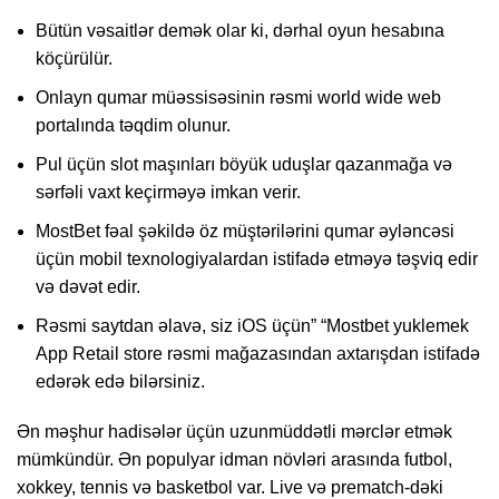
Bütün vəsaitlər demək olar ki, dərhal oyun hesabına
köçürülür.
Onlayn qumar müəssisəsinin rəsmi world wide web
portalında təqdim olunur.
Pul üçün slot maşınları böyük uduşlar qazanmağa və
sərfəli vaxt keçirməyə imkan verir.
MostBet fəal şəkildə öz müştərilərini qumar əyləncəsi
üçün mobil texnologiyalardan istifadə etməyə təşviq edir
və dəvət edir.
Rəsmi saytdan əlavə, siz iOS üçün” “Mostbet yuklemek
App Retail store rəsmi mağazasından axtarışdan istifadə
edərək edə bilərsiniz.
Ən məşhur hadisələr üçün uzunmüddətli mərclər etmək
mümkündür. Ən populyar idman növləri arasında futbol, ​​
xokkey, tennis və basketbol var. Live və prematch-dəki