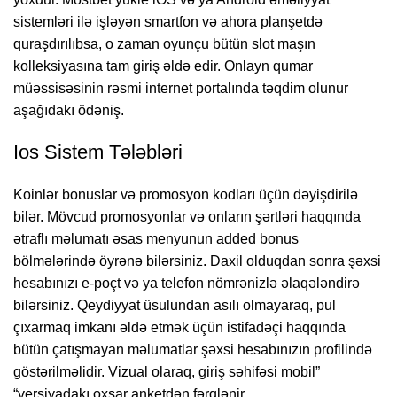
sistemləri ilə işləyən smartfon və ahora planşetdə
quraşdırılıbsa, o zaman oyunçu bütün slot maşın
kolleksiyasına tam giriş əldə edir. Onlayn qumar
müəssisəsinin rəsmi internet portalında təqdim olunur
aşağıdakı ödəniş
.
Ios Sistem Tələbləri
Koinlər bonuslar və promosyon kodları üçün dəyişdirilə
bilər. Mövcud promosyonlar və onların şərtləri haqqında
ətraflı məlumatı əsas menyunun added bonus
bölmələrində öyrənə bilərsiniz. Daxil olduqdan sonra şəxsi
hesabınızı e-poçt və ya telefon nömrənizlə əlaqələndirə
bilərsiniz. Qeydiyyat üsulundan asılı olmayaraq, pul
çıxarmaq imkanı əldə etmək üçün istifadəçi haqqında
bütün çatışmayan məlumatlar şəxsi hesabınızın profilində
göstərilməlidir. Vizual olaraq, giriş səhifəsi mobil”
“versiyadakı oxşar anketdən fərqlənir.