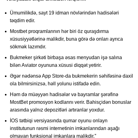
Ümumilikdə, sayt 19 idman növlərindən hadisələri
təqdim edir.
Mostbet proqramlarının hər biri öz quraşdırma
xüsusiyyətlərinə malikdir, buna görə də onları ayrıca
sökmək lazımdır.
Bukmeker şirkəti birbaşa əsas menyudan işə salına
bilən Aviator oyununa xüsusi diqqət yetirir.
Əgər nədənsə App Store-da bukmekerin səhifəsinə daxil
ola bilmirsinizsə, həll yolunu istifadə edin.
Həm də müəyyən hadisələr və bayramlar şərəfinə
MostBet promosyon kodlarını verir. Bahisçidən bonuslar
arasında yalnız depozitləri artıranlar yoxdur.
İOS tətbiqi versiyasında qumar oyunu onlayn
institutunun rəsmi internetinin imkanlarından aşağı
olmayan funksional imkanlara malikdir.”