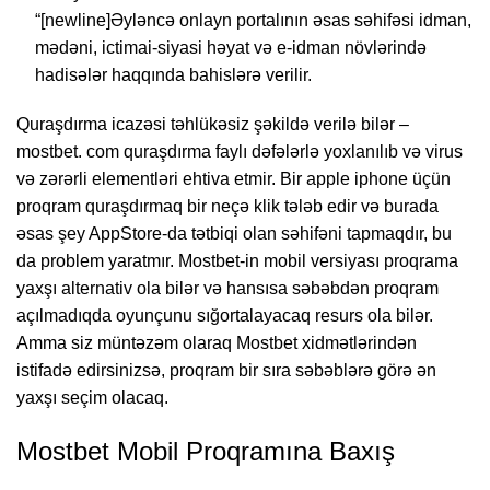
“[newline]Əyləncə onlayn portalının əsas səhifəsi idman,
mədəni, ictimai-siyasi həyat və e-idman növlərində
hadisələr haqqında bahislərə verilir.
Quraşdırma icazəsi təhlükəsiz şəkildə verilə bilər –
mostbet. com quraşdırma faylı dəfələrlə yoxlanılıb və virus
və zərərli elementləri ehtiva etmir. Bir apple iphone üçün
proqram quraşdırmaq bir neçə klik tələb edir və burada
əsas şey AppStore-da tətbiqi olan səhifəni tapmaqdır, bu
da problem yaratmır. Mostbet-in mobil versiyası proqrama
yaxşı alternativ ola bilər və hansısa səbəbdən proqram
açılmadıqda oyunçunu sığortalayacaq resurs ola bilər.
Amma siz müntəzəm olaraq Mostbet xidmətlərindən
istifadə edirsinizsə, proqram bir sıra səbəblərə görə ən
yaxşı seçim olacaq.
Mostbet Mobil Proqramına Baxış