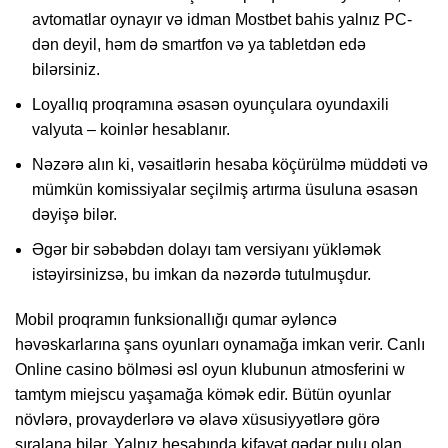
avtomatlar oynayır və idman Mostbet bahis yalnız PC-
dən deyil, həm də smartfon və ya tabletdən edə
bilərsiniz.
Loyallıq proqramına əsasən oyunçulara oyundaxili
valyuta – koinlər hesablanır.
Nəzərə alın ki, vəsaitlərin hesaba köçürülmə müddəti və
mümkün komissiyalar seçilmiş artırma üsuluna əsasən
dəyişə bilər.
Əgər bir səbəbdən dolayı tam versiyanı yükləmək
istəyirsinizsə, bu imkan da nəzərdə tutulmuşdur.
Mobil proqramın funksionallığı qumar əyləncə
həvəskarlarına şans oyunları oynamağa imkan verir. Canlı
Online casino bölməsi əsl oyun klubunun atmosferini w
tamtym miejscu yaşamağa kömək edir. Bütün oyunlar
növlərə, provayderlərə və əlavə xüsusiyyətlərə görə
sıralana bilər. Yalnız hesabında kifayət qədər pulu olan