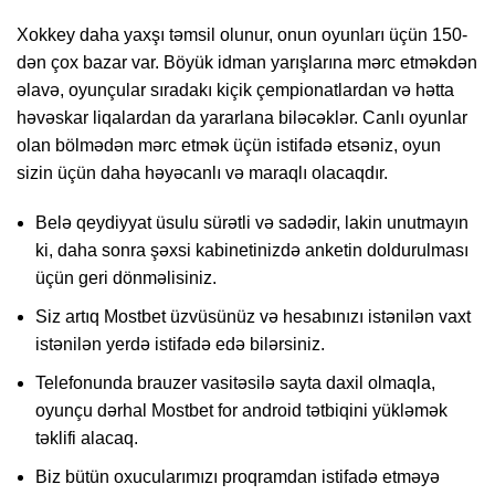
Xokkey daha yaxşı təmsil olunur, onun oyunları üçün 150-
dən çox bazar var. Böyük idman yarışlarına mərc etməkdən
əlavə, oyunçular sıradakı kiçik çempionatlardan və hətta
həvəskar liqalardan da yararlana biləcəklər. Canlı oyunlar
olan bölmədən mərc etmək üçün istifadə etsəniz, oyun
sizin üçün daha həyəcanlı və maraqlı olacaqdır.
Belə qeydiyyat üsulu sürətli və sadədir, lakin unutmayın
ki, daha sonra şəxsi kabinetinizdə anketin doldurulması
üçün geri dönməlisiniz.
Siz artıq Mostbet üzvüsünüz və hesabınızı istənilən vaxt
istənilən yerdə istifadə edə bilərsiniz.
Telefonunda brauzer vasitəsilə sayta daxil olmaqla,
oyunçu dərhal Mostbet for android tətbiqini yükləmək
təklifi alacaq.
Biz bütün oxucularımızı proqramdan istifadə etməyə