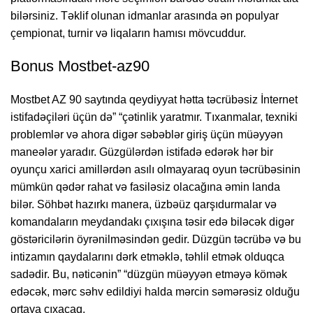
bilərsiniz. Təklif olunan idmanlar arasında ən populyar
çempionat, turnir və liqaların hamısı mövcuddur.
Bonus Mostbet-az90
Mostbet AZ 90 saytında qeydiyyat hətta təcrübəsiz İnternet
istifadəçiləri üçün də” “çətinlik yaratmır. Tıxanmalar, texniki
problemlər və ahora digər səbəblər giriş üçün müəyyən
maneələr yaradır. Güzgülərdən istifadə edərək hər bir
oyunçu xarici amillərdən asılı olmayaraq oyun təcrübəsinin
mümkün qədər rahat və fasiləsiz olacağına əmin landa
bilər. Söhbət hazırkı manera, üzbəüz qarşıdurmalar və
komandaların meydandakı çıxışına təsir edə biləcək digər
göstəricilərin öyrənilməsindən gedir. Düzgün təcrübə və bu
intizamın qaydalarını dərk etməklə, təhlil etmək olduqca
sadədir. Bu, nəticənin” “düzgün müəyyən etməyə kömək
edəcək, mərc səhv edildiyi halda mərcin səmərəsiz olduğu
ortaya çıxacaq.