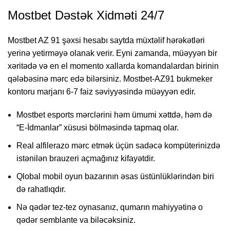
Mostbet Dəstək Xidməti 24/7
Mostbet AZ 91 şəxsi hesabı saytda müxtəlif hərəkətləri
yerinə yetirməyə olanak verir. Eyni zamanda, müəyyən bir
xəritədə və en el momento xallarda komandalardan birinin
qələbəsinə mərc edə bilərsiniz. Mostbet-AZ91 bukmeker
kontoru marjanı 6-7 faiz səviyyəsində müəyyən edir.
Mostbet esports mərclərini həm ümumi xəttdə, həm də
“E-İdmanlar” xüsusi bölməsində tapmaq olar.
Real alfilerazo mərc etmək üçün sadəcə kompüterinizdə
istənilən brauzeri açmağınız kifayətdir.
Qlobal mobil oyun bazarının əsas üstünlüklərindən biri
də rahatlıqdır.
Nə qədər tez-tez oynasanız, qumarın mahiyyətinə o
qədər semblante va biləcəksiniz.