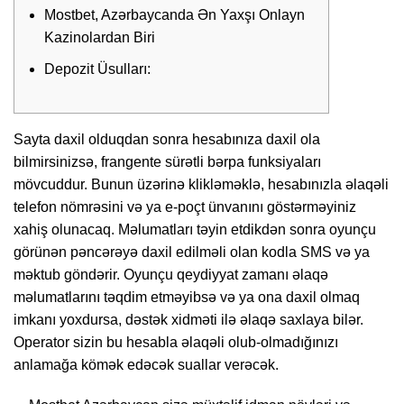
Mostbet, Azərbaycanda Ən Yaxşı Onlayn
Kazinolardan Biri
Depozit Üsulları:
Sayta daxil olduqdan sonra hesabınıza daxil ola
bilmirsinizsə, frangente sürətli bərpa funksiyaları
mövcuddur. Bunun üzərinə klikləməklə, hesabınızla əlaqəli
telefon nömrəsini və ya e-poçt ünvanını göstərməyiniz
xahiş olunacaq. Məlumatları təyin etdikdən sonra oyunçu
görünən pəncərəyə daxil edilməli olan kodla SMS və ya
məktub göndərir. Oyunçu qeydiyyat zamanı əlaqə
məlumatlarını təqdim etməyibsə və ya ona daxil olmaq
imkanı yoxdursa, dəstək xidməti ilə əlaqə saxlaya bilər.
Operator sizin bu hesabla əlaqəli olub-olmadığınızı
anlamağa kömək edəcək suallar verəcək.