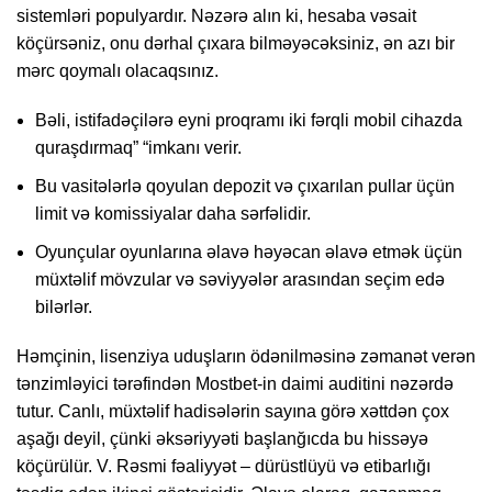
sistemləri populyardır. Nəzərə alın ki, hesaba vəsait
köçürsəniz, onu dərhal çıxara bilməyəcəksiniz, ən azı bir
mərc qoymalı olacaqsınız.
Bəli, istifadəçilərə eyni proqramı iki fərqli mobil cihazda
quraşdırmaq” “imkanı verir.
Bu vasitələrlə qoyulan depozit və çıxarılan pullar üçün
limit və komissiyalar daha sərfəlidir.
Oyunçular oyunlarına əlavə həyəcan əlavə etmək üçün
müxtəlif mövzular və səviyyələr arasından seçim edə
bilərlər.
Həmçinin, lisenziya uduşların ödənilməsinə zəmanət verən
tənzimləyici tərəfindən Mostbet-in daimi auditini nəzərdə
tutur. Canlı, müxtəlif hadisələrin sayına görə xəttdən çox
aşağı deyil, çünki əksəriyyəti başlanğıcda bu hissəyə
köçürülür. V. Rəsmi fəaliyyət – dürüstlüyü və etibarlığı