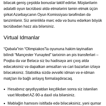
biləcək geniş çeşiddə bonuslar təklif edirlər. Müştərilərin
ədalətli oyun təcrübəsi əldə etmələrini təmin etmək üçün
şirkət Azərbaycanın Oyun Komissiyası tərəfindən də
tənzimlənir. Siz əminliklə mərc edə və bunu edərkən böyük
təcrübədən həzz ala bilərsiniz.
Virtual Idmanlar
“Qəbələ”nin “Olimpiakos”la oyununa hakim təyinatları
bilindi “Mançester Yunayted” tarixinin ən pis transferləri –
Poqba da var Beləcə siz bu hadisəyə ani çıxış əldə
edəcəksiniz və dapatkan əmsalları və cari bazarları izləyə
biləcəksiniz. Statistika sizdə əvvəlki idman və e-idman
matçları ilə bağlı anlayış formalaşdıracaq.
Hesabınız qeydiyyatdan keçdikdən sonra siz istənilən
vaxt Mostbet AZ-90-a daxil ola bilərsiniz.
Məbləğin hamısını isitifadə edə biləcəksiniz, yəni qumar