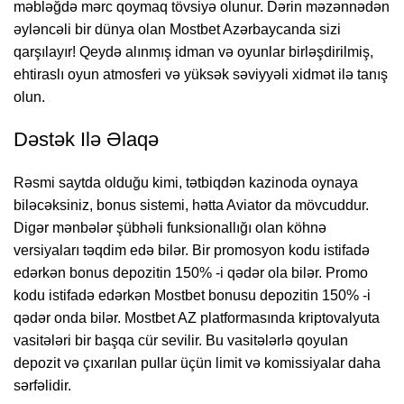
məbləğdə mərc qoymaq tövsiyə olunur. Dərin məzənnədən
əyləncəli bir dünya olan Mostbet Azərbaycanda sizi
qarşılayır! Qeydə alınmış idman və oyunlar birləşdirilmiş,
ehtiraslı oyun atmosferi və yüksək səviyyəli xidmət ilə tanış
olun.
Dəstək Ilə Əlaqə
Rəsmi saytda olduğu kimi, tətbiqdən kazinoda oynaya
biləcəksiniz, bonus sistemi, hətta Aviator da mövcuddur.
Digər mənbələr şübhəli funksionallığı olan köhnə
versiyaları təqdim edə bilər. Bir promosyon kodu istifadə
edərkən bonus depozitin 150% -i qədər ola bilər. Promo
kodu istifadə edərkən Mostbet bonusu depozitin 150% -i
qədər onda bilər. Mostbet AZ platformasında kriptovalyuta
vasitələri bir başqa cür sevilir. Bu vasitələrlə qoyulan
depozit və çıxarılan pullar üçün limit və komissiyalar daha
sərfəlidir.