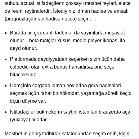
sübutu actual istifadəçilərin çoxsaylı müsbət rəyləri, eləcə
də rəsmi reytinqlərdir. İstədiyiniz idman hadisə və əmsalı
(proqnozlaşdırılan hadisə nəticə) seçin.
Burada bir çox canlı tədbirlər də yayımlarla müşayiət
olunur – belə matçlar xüsusi media pleyer ikonası ilə
qeyd olunur.
Platformada qeydiyyatdan keçərkən sizin üçün daha
cəlbedici olan extra bonus hansıdırsa, onu seçə
biləcəksiniz.
Həmçinin cərgədə idman növlərinə görə hadisələri
seçmək üçün rahat bir hökmdar, yaşamağa sürətli keçid
üçün düymə var.
İstifadəçilər bukmekerin saytını istənilən brauzerdə aça
(yükləyə) bilərlər.
Mostbet-in geniş tədbirlər kataloqundan seçim edib, kiçik