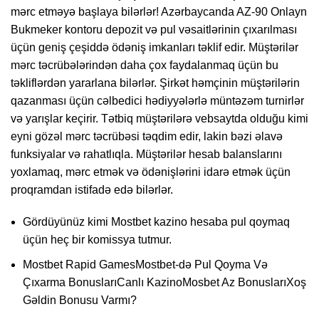
mərc etməyə başlaya bilərlər! Azərbaycanda AZ-90 Onlayn
Bukmeker kontoru depozit və pul vəsaitlərinin çıxarılması
üçün geniş çeşiddə ödəniş imkanları təklif edir. Müştərilər
mərc təcrübələrindən daha çox faydalanmaq üçün bu
təkliflərdən yararlana bilərlər. Şirkət həmçinin müştərilərin
qazanması üçün cəlbedici hədiyyələrlə müntəzəm turnirlər
və yarışlar keçirir. Tətbiq müştərilərə vebsaytda olduğu kimi
eyni gözəl mərc təcrübəsi təqdim edir, lakin bəzi əlavə
funksiyalar və rahatlıqla. Müştərilər hesab balanslarını
yoxlamaq, mərc etmək və ödənişlərini idarə etmək üçün
proqramdan istifadə edə bilərlər.
Gördüyünüz kimi Mostbet kazino hesaba pul qoymaq
üçün heç bir komissya tutmur.
Mostbet Rapid GamesMostbet-də Pul Qoyma Və
Çıxarma BonuslarıCanlı KazinoMosbet Az BonuslarıXoş
Gəldin Bonusu Varmı?