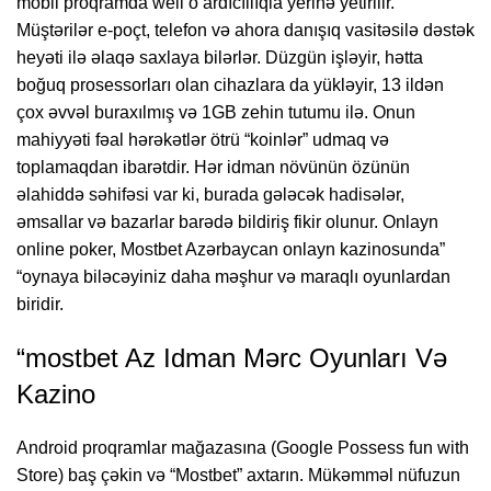
mobil proqramda weil o ardıcıllıqla yerinə yetirilir.
Müştərilər e-poçt, telefon və ahora danışıq vasitəsilə dəstək
heyəti ilə əlaqə saxlaya bilərlər. Düzgün işləyir, hətta
boğuq prosessorları olan cihazlara da yükləyir, 13 ildən
çox əvvəl buraxılmış və 1GB zehin tutumu ilə. Onun
mahiyyəti fəal hərəkətlər ötrü “koinlər” udmaq və
toplamaqdan ibarətdir. Hər idman növünün özünün
əlahiddə səhifəsi var ki, burada gələcək hadisələr,
əmsallar və bazarlar barədə bildiriş fikir olunur. Onlayn
online poker, Mostbet Azərbaycan onlayn kazinosunda”
“oynaya biləcəyiniz daha məşhur və maraqlı oyunlardan
biridir.
“mostbet Az Idman Mərc Oyunları Və
Kazino
Android proqramlar mağazasına (Google Possess fun with
Store) baş çəkin və “Mostbet” axtarın. Mükəmməl nüfuzun