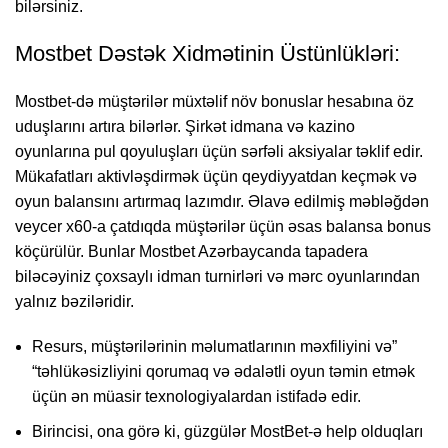
bilərsiniz.
Mostbet Dəstək Xidmətinin Üstünlükləri:
Mostbet-də müştərilər müxtəlif növ bonuslar hesabına öz
uduşlarını artıra bilərlər. Şirkət idmana və kazino
oyunlarına pul qoyuluşları üçün sərfəli aksiyalar təklif edir.
Mükafatları aktivləşdirmək üçün qeydiyyatdan keçmək və
oyun balansını artırmaq lazımdır. Əlavə edilmiş məbləğdən
veycer x60-a çatdıqda müştərilər üçün əsas balansa bonus
köçürülür. Bunlar Mostbet Azərbaycanda tapadera
biləcəyiniz çoxsaylı idman turnirləri və mərc oyunlarından
yalnız bəziləridir.
Resurs, müştərilərinin məlumatlarının məxfiliyini və”
“təhlükəsizliyini qorumaq və ədalətli oyun təmin etmək
üçün ən müasir texnologiyalardan istifadə edir.
Birincisi, ona görə ki, güzgülər MostBet-ə help olduqları