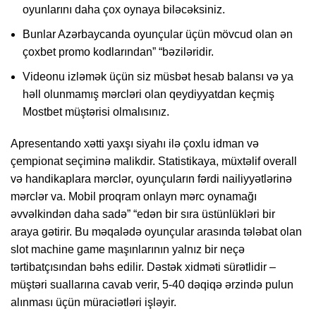
oyunlarını daha çox oynaya biləcəksiniz.
Bunlar Azərbaycanda oyunçular üçün mövcud olan ən
çoxbet promo kodlarından” “bəziləridir.
Videonu izləmək üçün siz müsbət hesab balansı və ya
həll olunmamış mərcləri olan qeydiyyatdan keçmiş
Mostbet müştərisi olmalısınız.
Apresentando xətti yaxşı siyahı ilə çoxlu idman və
çempionat seçiminə malikdir. Statistikaya, müxtəlif overall
və handikaplara mərclər, oyunçuların fərdi nailiyyətlərinə
mərclər va. Mobil proqram onlayn mərc oynamağı
əvvəlkindən daha sadə” “edən bir sıra üstünlükləri bir
araya gətirir. Bu məqalədə oyunçular arasında tələbat olan
slot machine game maşınlarının yalnız bir neçə
tərtibatçısından bəhs edilir. Dəstək xidməti sürətlidir –
müştəri suallarına cavab verir, 5-40 dəqiqə ərzində pulun
alınması üçün müraciətləri işləyir.