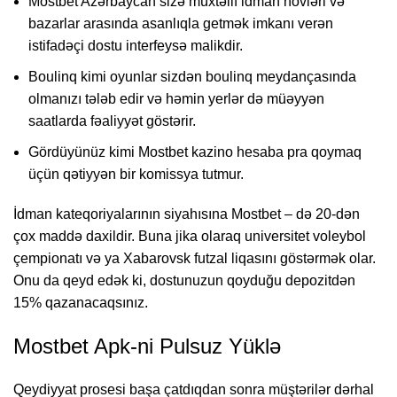
Mostbet Azərbaycan sizə müxtəlif idman növləri və
bazarlar arasında asanlıqla getmək imkanı verən
istifadəçi dostu interfeysə malikdir.
Boulinq kimi oyunlar sizdən boulinq meydançasında
olmanızı tələb edir və həmin yerlər də müəyyən
saatlarda fəaliyyət göstərir.
Gördüyünüz kimi Mostbet kazino hesaba pra qoymaq
üçün qətiyyən bir komissya tutmur.
İdman kateqoriyalarının siyahısına Mostbet – də 20-dən
çox maddə daxildir. Buna jika olaraq universitet voleybol
çempionatı və ya Xabarovsk futzal liqasını göstərmək olar.
Onu da qeyd edək ki, dostunuzun qoyduğu depozitdən
15% qazanacaqsınız.
Mostbet Apk-ni Pulsuz Yüklə
Qeydiyyat prosesi başa çatdıqdan sonra müştərilər dərhal