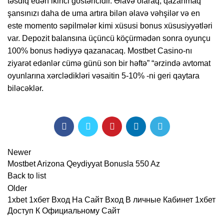
təsdiq edən ikinci göstəricidir. Əlavə olaraq, qazanmaq
şansınızı daha de uma artıra bilən əlavə vəhşilər və en
este momento səpilmələr kimi xüsusi bonus xüsusiyyətləri
var. Depozit balansına üçüncü köçürmədən sonra oyunçu
100% bonus hədiyyə qazanacaq. Mostbet Casino-nı
ziyarət edənlər cümə günü son bir həftə” “ərzində avtomat
oyunlarına xərclədikləri vəsaitin 5-10% -ni geri qaytara
biləcəklər.
Newer
Mostbet Arizona Qeydiyyat Bonusla 550 Az
Back to list
Older
1xbet 1хбет Вход На Сайт Вход В личные Кабинет 1хбет
Доступ К Официальному Сайт