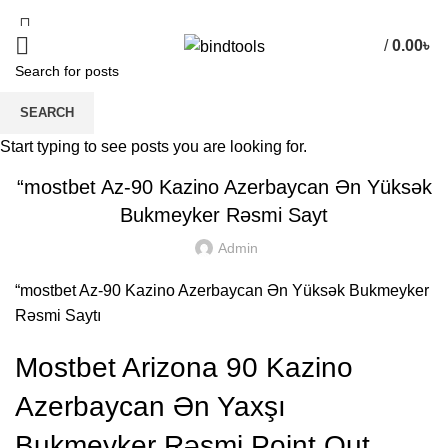
/
0.00
৳
SEARCH
HOME
MOSTBET AZERBAIJAN
MOSTBET AZERBAIJAN
Start typing to see posts you are looking for.
“mostbet Az-90 Kazino Azerbaycan Ən Yüksək
Bukmeyker Rəsmi Sayt
Admin
“mostbet Az-90 Kazino Azerbaycan Ən Yüksək Bukmeyker
Rəsmi Saytı
Mostbet Arizona 90 Kazino
Azerbaycan Ən Yaxşı
Bukmeyker Rəsmi Point Out