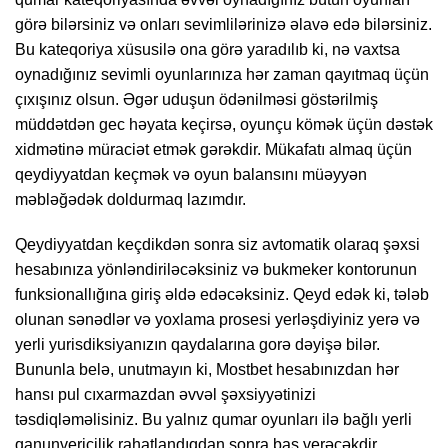
görə bilərsiniz və onları sevimlilərinizə əlavə edə bilərsiniz.
Bu kateqoriya xüsusilə ona görə yaradılıb ki, nə vaxtsa
oynadığınız sevimli oyunlarınıza hər zaman qayıtmaq üçün
çıxışınız olsun. Əgər uduşun ödənilməsi göstərilmiş
müddətdən gec həyata keçirsə, oyunçu kömək üçün dəstək
xidmətinə müraciət etmək gərəkdir. Mükafatı almaq üçün
qeydiyyatdan keçmək və oyun balansını müəyyən
məbləğədək doldurmaq lazımdır.
Qeydiyyatdan keçdikdən sonra siz avtomatik olaraq şəxsi
hesabınıza yönləndiriləcəksiniz və bukmeker kontorunun
funksionallığına giriş əldə edəcəksiniz. Qeyd edək ki, tələb
olunan sənədlər və yoxlama prosesi yerləşdiyiniz yerə və
yerli yurisdiksiyanızın qaydalarına gorə dəyişə bilər.
Bununla belə, unutmayın ki, Mostbet hesabınızdan hər
hansı pul cıxarmazdan əvvəl şəxsiyyətinizi
təsdiqləməlisiniz. Bu yalnız qumar oyunları ilə bağlı yerli
qanunvericilik rahatlandıqdan sonra baş verəcəkdir