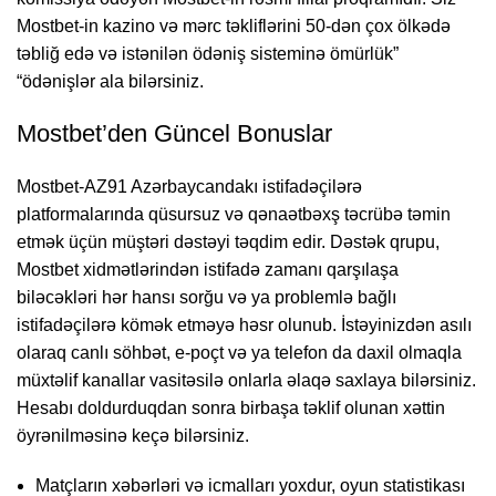
Mostbet-in kazino və mərc təkliflərini 50-dən çox ölkədə
təbliğ edə və istənilən ödəniş sisteminə ömürlük”
“ödənişlər ala bilərsiniz.
Mostbet’den Güncel Bonuslar
Mostbet-AZ91 Azərbaycandakı istifadəçilərə
platformalarında qüsursuz və qənaətbəxş təcrübə təmin
etmək üçün müştəri dəstəyi təqdim edir. Dəstək qrupu,
Mostbet xidmətlərindən istifadə zamanı qarşılaşa
biləcəkləri hər hansı sorğu və ya problemlə bağlı
istifadəçilərə kömək etməyə həsr olunub. İstəyinizdən asılı
olaraq canlı söhbət, e-poçt və ya telefon da daxil olmaqla
müxtəlif kanallar vasitəsilə onlarla əlaqə saxlaya bilərsiniz.
Hesabı doldurduqdan sonra birbaşa təklif olunan xəttin
öyrənilməsinə keçə bilərsiniz.
Matçların xəbərləri və icmalları yoxdur, oyun statistikası