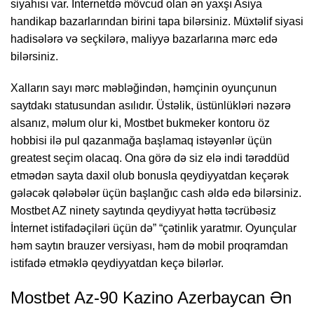
siyahısı var. İnternetdə mövcud olan ən yaxşı Asiya
handikap bazarlarından birini tapa bilərsiniz. Müxtəlif siyasi
hadisələrə və seçkilərə, maliyyə bazarlarına mərc edə
bilərsiniz.
Xalların sayı mərc məbləğindən, həmçinin oyunçunun
saytdakı statusundan asılıdır. Üstəlik, üstünlükləri nəzərə
alsanız, məlum olur ki, Mostbet bukmeker kontoru öz
hobbisi ilə pul qazanmağa başlamaq istəyənlər üçün
greatest seçim olacaq. Ona görə də siz elə indi tərəddüd
etmədən sayta daxil olub bonusla qeydiyyatdan keçərək
gələcək qələbələr üçün başlanğıc cash əldə edə bilərsiniz.
Mostbet AZ ninety saytında qeydiyyat hətta təcrübəsiz
İnternet istifadəçiləri üçün də” “çətinlik yaratmır. Oyunçular
həm saytın brauzer versiyası, həm də mobil proqramdan
istifadə etməklə qeydiyyatdan keçə bilərlər.
Mostbet Az-90 Kazino Azerbaycan Ən