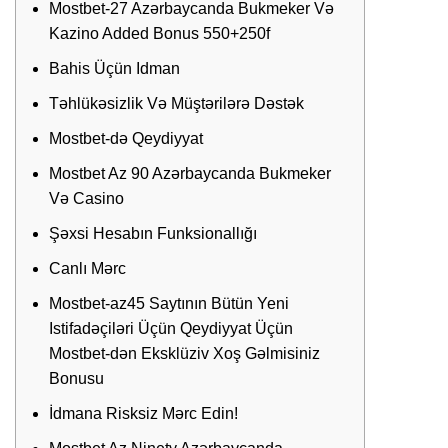
Mostbet-27 Azərbaycanda Bukmeker Və
Kazino Added Bonus 550+250f
Bahis Üçün Idman
Təhlükəsizlik Və Müştərilərə Dəstək
Mostbet-də Qeydiyyat
Mostbet Az 90 Azərbaycanda Bukmeker
Və Casino
Şəxsi Hesabın Funksionallığı
Canlı Mərc
Mostbet-az45 Saytının Bütün Yeni
Istifadəçiləri Üçün Qeydiyyat Üçün
Mostbet-dən Eksklüziv Xoş Gəlmisiniz
Bonusu
İdmana Risksiz Mərc Edin!