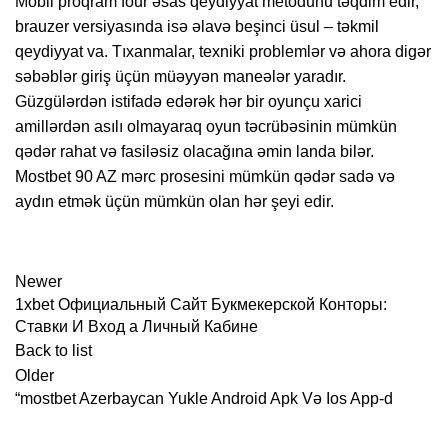
Mobil proqram four əsas qeydiyyat metodunu təqdim edir,
brauzer versiyasında isə əlavə beşinci üsul – təkmil
qeydiyyat va. Tıxanmalar, texniki problemlər və ahora digər
səbəblər giriş üçün müəyyən maneələr yaradır.
Güzgülərdən istifadə edərək hər bir oyunçu xarici
amillərdən asılı olmayaraq oyun təcrübəsinin mümkün
qədər rahat və fasiləsiz olacağına əmin landa bilər.
Mostbet 90 AZ mərc prosesini mümkün qədər sadə və
aydın etmək üçün mümkün olan hər şeyi edir.
Newer
1xbet Официальный Сайт Букмекерской Конторы:
Ставки И Вход а Личный Кабине
Back to list
Older
“mostbet Azerbaycan Yukle Android Apk Və Ios App-d