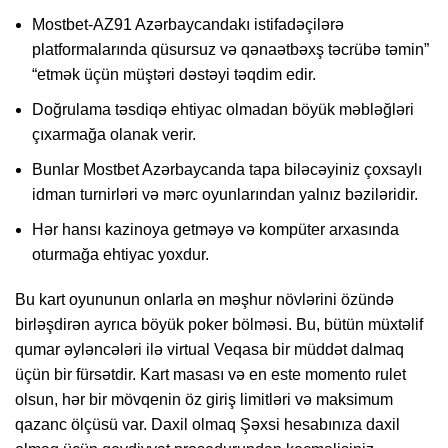
Mostbet-AZ91 Azərbaycandakı istifadəçilərə
platformalarında qüsursuz və qənaətbəxş təcrübə təmin”
“etmək üçün müştəri dəstəyi təqdim edir.
Doğrulama təsdiqə ehtiyac olmadan böyük məbləğləri
çıxarmağa olanak verir.
Bunlar Mostbet Azərbaycanda tapa biləcəyiniz çoxsaylı
idman turnirləri və mərc oyunlarından yalnız bəziləridir.
Hər hansı kazinoya getməyə və kompüter arxasında
oturmağa ehtiyac yoxdur.
Bu kart oyununun onlarla ən məşhur növlərini özündə
birləşdirən ayrıca böyük poker bölməsi. Bu, bütün müxtəlif
qumar əyləncələri ilə virtual Veqasa bir müddət dalmaq
üçün bir fürsətdir. Kart masası və en este momento rulet
olsun, hər bir mövqenin öz giriş limitləri və maksimum
qazanc ölçüsü var. Daxil olmaq Şəxsi hesabınıza daxil