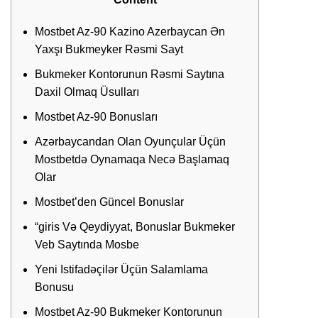
Mostbet Az-90 Kazino Azerbaycan Ən
Yaxşı Bukmeyker Rəsmi Sayt
Bukmeker Kontorunun Rəsmi Saytına
Daxil Olmaq Üsulları
Mostbet Az-90 Bonusları
Azərbaycandan Olan Oyunçular Üçün
Mostbetdə Oynamaqa Necə Başlamaq
Olar
Mostbet’den Güncel Bonuslar
“giris Və Qeydiyyat, Bonuslar Bukmeker
Veb Saytında Mosbe
Yeni Istifadəçilər Üçün Salamlama
Bonusu
Mostbet Az-90 Bukmeker Kontorunun