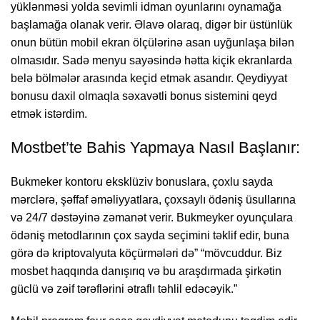
yüklənməsi yolda sevimli idman oyunlarını oynamağa
başlamağa olanak verir. Əlavə olaraq, digər bir üstünlük
onun bütün mobil ekran ölçülərinə asan uyğunlaşa bilən
olmasıdır. Sadə menyu sayəsində hətta kiçik ekranlarda
belə bölmələr arasında keçid etmək asandır. Qeydiyyat
bonusu daxil olmaqla səxavətli bonus sistemini qeyd
etmək istərdim.
Mostbet’te Bahis Yapmaya Nasıl Başlanır:
Bukmeker kontoru eksklüziv bonuslara, çoxlu sayda
mərclərə, şəffaf əməliyyatlara, çoxsaylı ödəniş üsullarına
və 24/7 dəstəyinə zəmanət verir. Bukmeyker oyunçulara
ödəniş metodlarının çox sayda seçimini təklif edir, buna
görə də kriptovalyuta köçürmələri də” “mövcuddur. Biz
mosbet haqqında danışırıq və bu araşdırmada şirkətin
güclü və zəif tərəflərini ətraflı təhlil edəcəyik.”