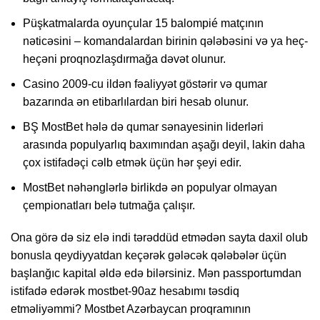
Püşkatmalarda oyunçular 15 balompié matçının
nəticəsini – komandalardan birinin qələbəsini və ya heç-
heçəni proqnozlaşdırmağa dəvət olunur.
Casino 2009-cu ildən fəaliyyət göstərir və qumar
bazarında ən etibarlılardan biri hesab olunur.
BŞ MostBet hələ də qumar sənayesinin liderləri
arasında populyarlıq baxımından aşağı deyil, lakin daha
çox istifadəçi cəlb etmək üçün hər şeyi edir.
MostBet nəhənglərlə birlikdə ən populyar olmayan
çempionatları belə tutmağa çalışır.
Ona görə də siz elə indi tərəddüd etmədən sayta daxil olub
bonusla qeydiyyatdan keçərək gələcək qələbələr üçün
başlanğıc kapital əldə edə bilərsiniz. Mən passportumdan
istifadə edərək mostbet-90az hesabımı təsdiq
etməliyəmmi? Mostbet Azərbaycan proqramının