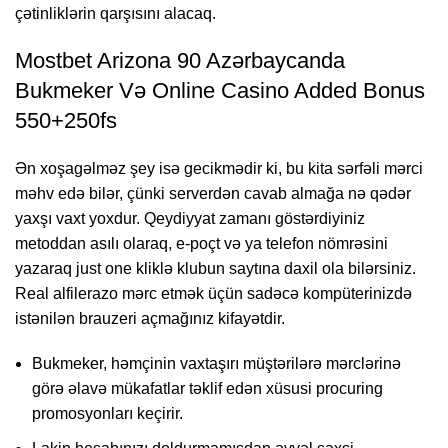
çətinliklərin qarşısını alacaq.
Mostbet Arizona 90 Azərbaycanda
Bukmeker Və Online Casino Added Bonus
550+250fs
Ən xoşagəlməz şey isə gecikmədir ki, bu kita sərfəli mərci
məhv edə bilər, çünki serverdən cavab almağa nə qədər
yaxşı vaxt yoxdur. Qeydiyyat zamanı göstərdiyiniz
metoddan asılı olaraq, e-poçt və ya telefon nömrəsini
yazaraq just one kliklə klubun saytına daxil ola bilərsiniz.
Real alfilerazo mərc etmək üçün sadəcə kompüterinizdə
istənilən brauzeri açmağınız kifayətdir.
Bukmeker, həmçinin vaxtaşırı müştərilərə mərclərinə
görə əlavə mükafatlar təklif edən xüsusi procuring
promosyonları keçirir.