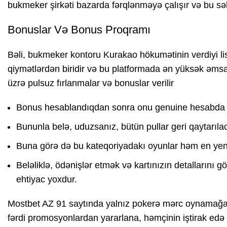
bukmeker şirkəti bazarda fərqlənməyə çalışır və bu səb
Bonuslar Və Bonus Proqramı
Bəli, bukmeker kontoru Kurakao hökumətinin verdiyi li
qiymətlərdən biridir və bu platformada ən yüksək əmsal
üzrə pulsuz fırlanmalar və bonuslar verilir
Bonus hesablandıqdan sonra onu genuine hesabda 
Bununla belə, uduzsanız, bütün pullar geri qaytarılac
Buna görə də bu kateqoriyadakı oyunlar həm en yeni
Beləliklə, ödənişlər etmək və kartınızın detallarını
ehtiyac yoxdur.
Mostbet AZ 91 saytında yalnız pokerə mərc oynamağa
fərdi promosyonlardan yararlana, həmçinin iştirak edə bil