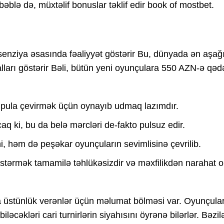
əblə də, müxtəlif bonuslar təklif edir
book of mostbet
.
senziya əsasında fəaliyyət göstərir Bu, dünyada ən aşağ
ları göstərir Bəli, bütün yeni oyunçulara 550 AZN-ə qədə
pula çevirmək üçün oynayıb udmaq lazımdır.
aq ki, bu da belə mərcləri de-fakto pulsuz edir.
, həm də peşəkar oyunçuların sevimlisinə çevrilib.
 göstərmək tamamilə təhlükəsizdir və məxfilikdən narahat
 üstünlük verənlər üçün məlumat bölməsi var. Oyunçula
əcəkləri cari turnirlərin siyahısını öyrənə bilərlər. Bəzilə