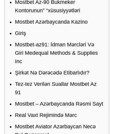
Mostbet Az-90 Bukmeker
Kontorunun” “xüsusiyyətləri
Mostbet Azərbaycanda Kazino
Giriş
Mostbet-az91: İdman Mərcləri Və
Giri Medequal Methods & Supplies
Inc
Şirkət Nə Dərəcədə Etibarlıdır?
Tez-tez Verilən Suallar Mostbet Az
91
Mostbet – Azərbaycanda Rəsmi Sayt
Real Vaxt Rejimində Mərc
Mostbet Aviator Azərbaycan Necə