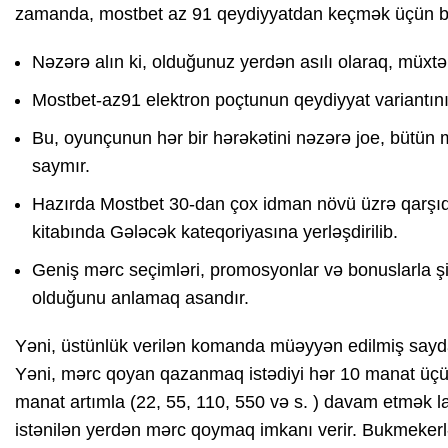
zamanda, mostbet az 91 qeydiyyatdan keçmək üçün baş
Nəzərə alın ki, olduğunuz yerdən asılı olaraq, müxtəl
Mostbet-az91 elektron poçtunun qeydiyyat variantın
Bu, oyunçunun hər bir hərəkətini nəzərə joe, bütün m
saymır.
Hazırda Mostbet 30-dan çox idman növü üzrə qarşıda
kitabında Gələcək kateqoriyasına yerləşdirilib.
Geniş mərc seçimləri, promosyonlar və bonuslarla şi
olduğunu anlamaq asandır.
Yəni, üstünlük verilən komanda müəyyən edilmiş sayda 
Yəni, mərc qoyan qazanmaq istədiyi hər 10 manat üç
manat artımla (22, 55, 110, 550 və s. ) davam etmək la
istənilən yerdən mərc qoymaq imkanı verir. Bukmekerlər