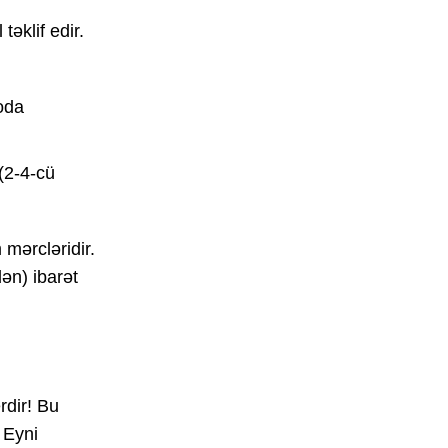
təklif edir.
noda
(2-4-cü
mərcləridir.
ən) ibarət
rdir! Bu
 Eyni