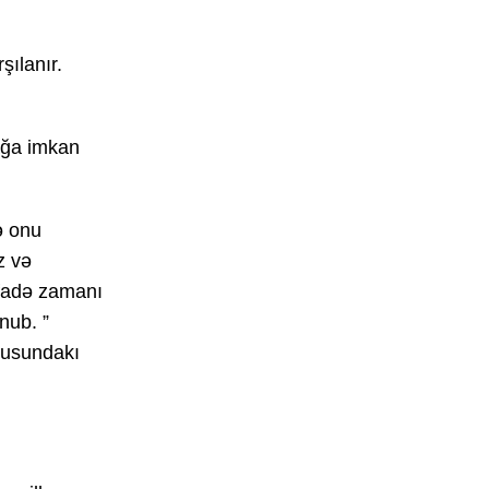
şılanır.
ağa imkan
ə onu
z və
ifadə zamanı
nub. ”
yusundakı