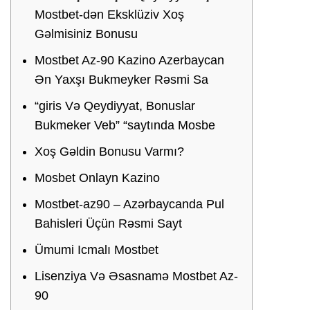
Mostbet-dən Eksklüziv Xoş
Gəlmisiniz Bonusu
Mostbet Az-90 Kazino Azerbaycan
Ən Yaxşı Bukmeyker Rəsmi Sa
“giris Və Qeydiyyat, Bonuslar
Bukmeker Veb” “saytında Mosbe
Xoş Gəldin Bonusu Varmı?
Mosbet Onlayn Kazino
Mostbet-az90 – Azərbaycanda Pul
Bahisleri Üçün Rəsmi Sayt
Ümumi Icmalı Mostbet
Lisenziya Və Əsasnamə Mostbet Az-
90