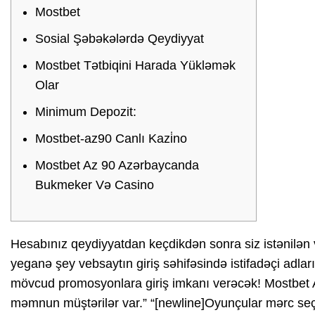
Mostbet
Sosial Şəbəkələrdə Qeydiyyat
Mostbet Tətbiqini Harada Yükləmək
Olar
Minimum Depozit:
Mostbet-az90 Canlı Kazi̇no
Mostbet Az 90 Azərbaycanda
Bukmeker Və Casino
Hesabınız qeydiyyatdan keçdikdən sonra siz istənilən v
yeganə şey vebsaytın giriş səhifəsində istifadəçi adları
mövcud promosyonlara giriş imkanı verəcək! Mostbet A
məmnun müştərilər var.” “[newline]Oyunçular mərc seçi