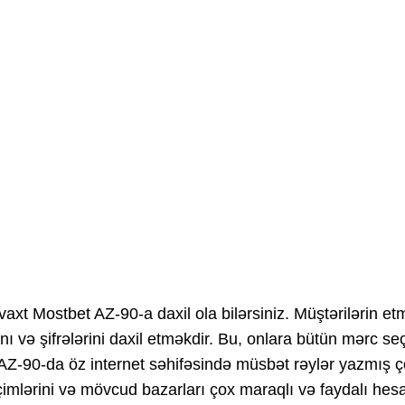
axt Mostbet AZ-90-a daxil ola bilərsiniz. Müştərilərin et
nı və şifrələrini daxil etməkdir. Bu, onlara bütün mərc se
Z-90-da öz internet səhifəsində müsbət rəylər yazmış ç
mlərini və mövcud bazarları çox maraqlı və faydalı hesab