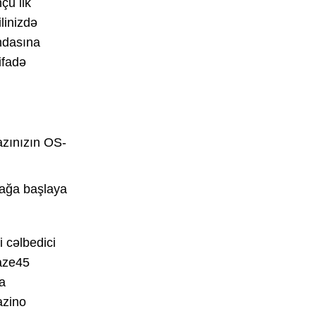
çu ilk
linizdə
ndasına
ifadə
azınızın OS-
mağa başlaya
 cəlbedici
-aze45
a
azino