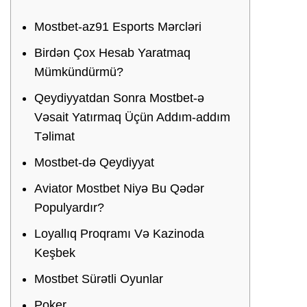
Mostbet-az91 Esports Mərcləri
Birdən Çox Hesab Yaratmaq
Mümkündürmü?
Qeydiyyatdan Sonra Mostbet-ə
Vəsait Yatırmaq Üçün Addım-addım
Təlimat
Mostbet-də Qeydiyyat
Aviator Mostbet Niyə Bu Qədər
Populyardır?
Loyallıq Proqramı Və Kazinoda
Keşbek
Mostbet Sürətli Oyunlar
Poker