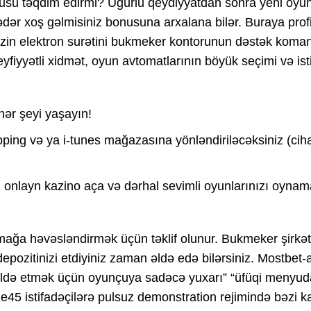
nusu təqdim edirmi? Uğurlu qeydiyyatdan sonra yeni oyun
ər xoş gəlmisiniz bonusuna arxalana bilər. Buraya profi
izin elektron surətini bukmeker kontorunun dəstək koma
yfiyyətli xidmət, oyun avtomatlarının böyük seçimi və ist
hər şeyi yaşayın!
ping və ya i-tunes mağazasına yönləndiriləcəksiniz (cih
iz onlayn kazino aça və dərhal sevimli oyunlarınızı oyna
lmağa həvəsləndirmək üçün təklif olunur. Bukmeker şirkəti
k depozitinizi etdiyiniz zaman əldə edə bilərsiniz. Mostbet
əldə etmək üçün oyunçuya sadəcə yuxarı” “üfüqi menyud
45 istifadəçilərə pulsuz demonstration rejimində bəzi k