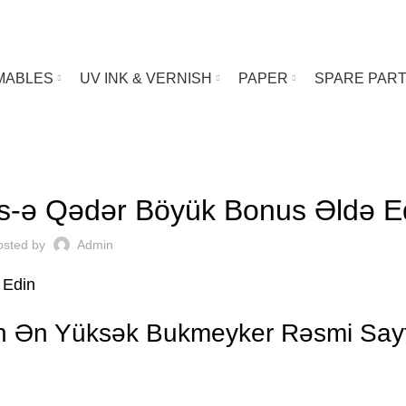
MABLES
UV INK & VERNISH
PAPER
SPARE PAR
OSTBET AZERBAIJAN
Fs-ə Qədər Böyük Bonus Əldə E
osted by
Admin
 Edin
n Ən Yüksək Bukmeyker Rəsmi Sayt