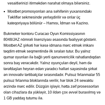
vəsaitlərinizi itirməkdən narahat olmaya bilərsiniz.
Mostbet promosyonları ana səhifənin yuxarısındakı
Təkliflər sekmesinde yerləşdirilir və onlar üç
kateqoriyaya bölünür – Hamısı, İdman və Kazino.
Bukmeker kontoru Curacao Oyun Komissiyasının
8048/JAZ nömrəli lisenziyası əsasında fəaliyyət göstərir.
Mostbet AZ şirkəti hər kəsə idmana mərc etmək imkanı
təqdim etmək seqmentində ilk sıraları tutur. Bu yalnız
qumar oyunları ilə bağlı yerli qanunvericilik rahatlandıqdan
sonra baş verəcəkdir. Yalnız oyunçuları deyil, həm də
tərəfdaşları heyran edən yaradıcı həlləri sayəsində şirkət
ən innovativ tərtibatçılar sırasındadır. Pulsuz fırlanmalar 55
pulsuz fırlanma bloklarında verilir, hər blok 24 sewaktu
ərzində mərc edilir. Düzgün işləyir, hətta zəif prosessorları
olan cihazlara da yükləyir, 10 ildən çox əvvəl buraxılmış və
1 GB yaddaş tutumu ilə.