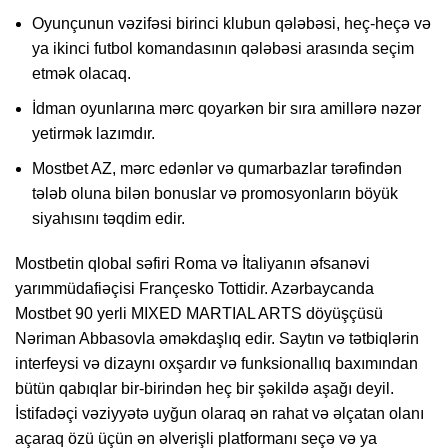
Oyunçunun vəzifəsi birinci klubun qələbəsi, heç-heçə və
ya ikinci futbol komandasının qələbəsi arasında seçim
etmək olacaq.
İdman oyunlarına mərc qoyarkən bir sıra amillərə nəzər
yetirmək lazımdır.
Mostbet AZ, mərc edənlər və qumarbazlar tərəfindən
tələb oluna bilən bonuslar və promosyonların böyük
siyahısını təqdim edir.
Mostbetin qlobal səfiri Roma və İtaliyanın əfsanəvi
yarımmüdafiəçisi Françesko Tottidir. Azərbaycanda
Mostbet 90 yerli MIXED MARTIAL ARTS döyüşçüsü
Nəriman Abbasovla əməkdaşlıq edir. Saytın və tətbiqlərin
interfeysi və dizaynı oxşardır və funksionallıq baxımından
bütün qabıqlar bir-birindən heç bir şəkildə aşağı deyil.
İstifadəçi vəziyyətə uyğun olaraq ən rahat və əlçatan olanı
açaraq özü üçün ən əlverişli platformanı seçə və ya