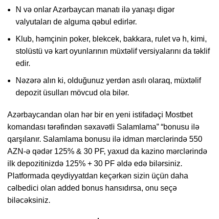
N və onlar Azərbaycan manatı ilə yanaşı digər
valyutaları de alguma qəbul edirlər.
Klub, həmçinin poker, blekcek, bakkara, rulet və h, kimi,
stolüstü və kart oyunlarının müxtəlif versiyalarını da təklif
edir.
Nəzərə alın ki, olduğunuz yerdən asılı olaraq, müxtəlif
depozit üsulları mövcud ola bilər.
Azərbaycandan olan hər bir en yeni istifadəçi Mostbet
komandası tərəfindən səxavətli Salamlama” “bonusu ilə
qarşılanır. Salamlama bonusu ilə idman mərclərində 550
AZN-ə qədər 125% & 30 PF, yaxud da kazino mərclərində
ilk depozitinizdə 125% + 30 PF əldə edə bilərsiniz.
Platformada qeydiyyatdan keçərkən sizin üçün daha
cəlbedici olan added bonus hansıdırsa, onu seçə
biləcəksiniz.