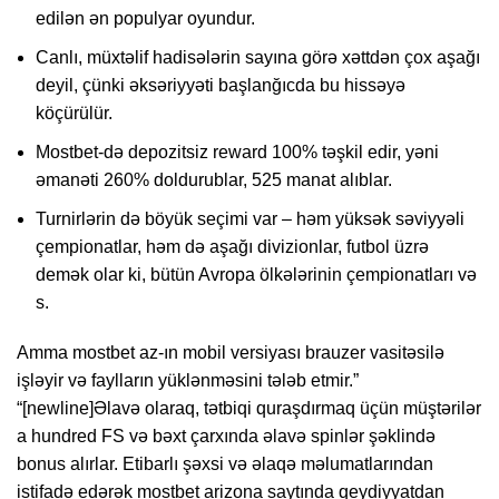
edilən ən populyar oyundur.
Canlı, müxtəlif hadisələrin sayına görə xəttdən çox aşağı
deyil, çünki əksəriyyəti başlanğıcda bu hissəyə
köçürülür.
Mostbet-də depozitsiz reward 100% təşkil edir, yəni
əmanəti 260% doldurublar, 525 manat alıblar.
Turnirlərin də böyük seçimi var – həm yüksək səviyyəli
çempionatlar, həm də aşağı divizionlar, futbol üzrə
demək olar ki, bütün Avropa ölkələrinin çempionatları və
s.
Amma mostbet az-ın mobil versiyası brauzer vasitəsilə
işləyir və faylların yüklənməsini tələb etmir.”
“[newline]Əlavə olaraq, tətbiqi quraşdırmaq üçün müştərilər
a hundred FS və bəxt çarxında əlavə spinlər şəklində
bonus alırlar. Etibarlı şəxsi və əlaqə məlumatlarından
istifadə edərək mostbet arizona saytında qeydiyyatdan