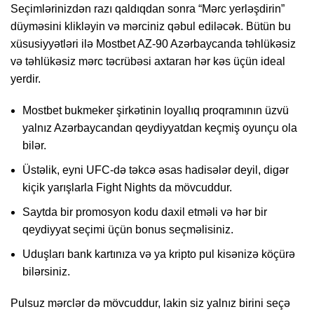
Seçimlərinizdən razı qaldıqdan sonra “Mərc yerləşdirin”
düyməsini klikləyin və mərciniz qəbul ediləcək. Bütün bu
xüsusiyyətləri ilə Mostbet AZ-90 Azərbaycanda təhlükəsiz
və təhlükəsiz mərc təcrübəsi axtaran hər kəs üçün ideal
yerdir.
Mostbet bukmeker şirkətinin loyallıq proqramının üzvü
yalnız Azərbaycandan qeydiyyatdan keçmiş oyunçu ola
bilər.
Üstəlik, eyni UFC-də təkcə əsas hadisələr deyil, digər
kiçik yarışlarla Fight Nights da mövcuddur.
Saytda bir promosyon kodu daxil etməli və hər bir
qeydiyyat seçimi üçün bonus seçməlisiniz.
Uduşları bank kartınıza və ya kripto pul kisənizə köçürə
bilərsiniz.
Pulsuz mərclər də mövcuddur, lakin siz yalnız birini seçə