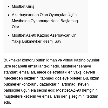
Mostbet Giriş
Azərbaycandan Olan Oyunçular Üçün
Mostbetdə Oynamaqa Necə Başlamaq
Olar
Mostbet Az-90 Kazino Azerbaycan Ən
Yaxşı Bukmeyker Rəsmi Say
Bukmeker kontoru bütün idman və virtual kazino oyunları
üzrə rəqabətli əmsallar təklif edir. Müştərilər sənaye
standartı əmsalları, eləcə də ətrafdakı ən yaxşı dəyərli
mərclərdən bəzilərini tapmağı gözləyə bilərlər. Bu, bizim
bukmeker kontorunu qazanclarını artırmaq istəyən
bahisçilər üçün əla seçim edir. Mostbet AZ-90 həmçinin
müştərilərə xətlərin və əmsalların geniş seçimini təqdim
edir.