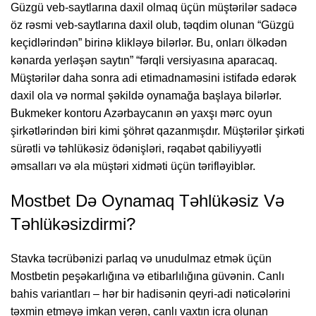
Güzgü veb-saytlarına daxil olmaq üçün müştərilər sadəcə
öz rəsmi veb-saytlarına daxil olub, təqdim olunan “Güzgü
keçidlərindən” birinə klikləyə bilərlər. Bu, onları ölkədən
kənarda yerləşən saytın” “fərqli versiyasına aparacaq.
Müştərilər daha sonra adi etimadnaməsini istifadə edərək
daxil ola və normal şəkildə oynamağa başlaya bilərlər.
Bukmeker kontoru Azərbaycanın ən yaxşı mərc oyun
şirkətlərindən biri kimi şöhrət qazanmışdır. Müştərilər şirkəti
sürətli və təhlükəsiz ödənişləri, rəqabət qabiliyyətli
əmsalları və əla müştəri xidməti üçün tərifləyiblər.
Mostbet Də Oynamaq Təhlükəsiz Və
Təhlükəsizdirmi?
Stavka təcrübənizi parlaq və unudulmaz etmək üçün
Mostbetin peşəkarlığına və etibarlılığına güvənin. Canlı
bahis variantları – hər bir hadisənin qeyri-adi nəticələrini
təxmin etməyə imkan verən, canlı vaxtın icra olunan