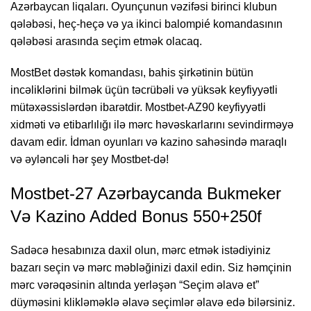
Azərbaycan liqaları. Oyunçunun vəzifəsi birinci klubun
qələbəsi, heç-heçə və ya ikinci balompié komandasının
qələbəsi arasında seçim etmək olacaq.
MostBet dəstək komandası, bahis şirkətinin bütün
incəliklərini bilmək üçün təcrübəli və yüksək keyfiyyətli
mütəxəssislərdən ibarətdir. Mostbet-AZ90 keyfiyyətli
xidməti və etibarlılığı ilə mərc həvəskarlarını sevindirməyə
davam edir. İdman oyunları və kazino sahəsində maraqlı
və əyləncəli hər şey Mostbet-də!
Mostbet-27 Azərbaycanda Bukmeker
Və Kazino Added Bonus 550+250f
Sadəcə hesabınıza daxil olun, mərc etmək istədiyiniz
bazarı seçin və mərc məbləğinizi daxil edin. Siz həmçinin
mərc vərəqəsinin altında yerləşən “Seçim əlavə et”
düyməsini klikləməklə əlavə seçimlər əlavə edə bilərsiniz.