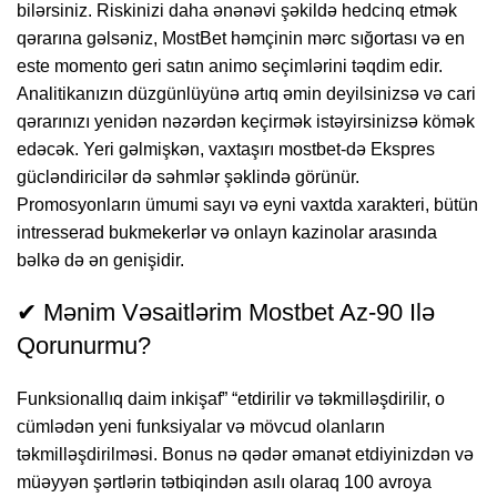
bilərsiniz. Riskinizi daha ənənəvi şəkildə hedcinq etmək
qərarına gəlsəniz, MostBet həmçinin mərc sığortası və en
este momento geri satın animo seçimlərini təqdim edir.
Analitikanızın düzgünlüyünə artıq əmin deyilsinizsə və cari
qərarınızı yenidən nəzərdən keçirmək istəyirsinizsə kömək
edəcək. Yeri gəlmişkən, vaxtaşırı mostbet-də Ekspres
gücləndiricilər də səhmlər şəklində görünür.
Promosyonların ümumi sayı və eyni vaxtda xarakteri, bütün
intresserad bukmekerlər və onlayn kazinolar arasında
bəlkə də ən genişidir.
✔ Mənim Vəsaitlərim Mostbet Az-90 Ilə
Qorunurmu?
Funksionallıq daim inkişaf” “etdirilir və təkmilləşdirilir, o
cümlədən yeni funksiyalar və mövcud olanların
təkmilləşdirilməsi. Bonus nə qədər əmanət etdiyinizdən və
müəyyən şərtlərin tətbiqindən asılı olaraq 100 avroya