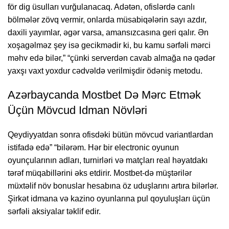
för dig üsulları vurğulanacaq. Adətən, ofislərdə canlı
bölmələr zövq vermir, onlarda müsabiqələrin sayı azdır,
daxili yayımlar, əgər varsa, amansızcasına geri qalır. Ən
xoşagəlməz şey isə gecikmədir ki, bu kamu sərfəli mərci
məhv edə bilər,” “çünki serverdən cavab almağa nə qədər
yaxşı vaxt yoxdur
cədvəldə verilmişdir ödəniş metodu
.
Azərbaycanda Mostbet Də Mərc Etmək
Üçün Mövcud Idman Növləri
Qeydiyyatdan sonra ofisdəki bütün mövcud variantlardan
istifadə edə” “bilərəm. Hər bir electronic oyunun
oyunçularının adları, turnirləri və matçları real həyatdakı
tərəf müqabillərini əks etdirir. Mostbet-də müştərilər
müxtəlif növ bonuslar hesabına öz uduşlarını artıra bilərlər.
Şirkət idmana və kazino oyunlarına pul qoyuluşları üçün
sərfəli aksiyalar təklif edir.