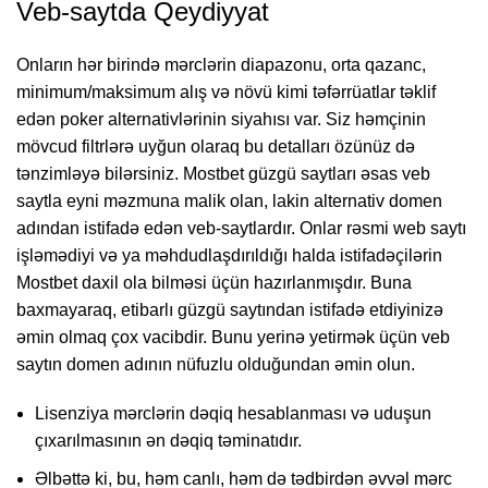
Veb-saytda Qeydi̇yyat
Onların hər birində mərclərin diapazonu, orta qazanc,
minimum/maksimum alış və növü kimi təfərrüatlar təklif
edən poker alternativlərinin siyahısı var. Siz həmçinin
mövcud filtrlərə uyğun olaraq bu detalları özünüz də
tənzimləyə bilərsiniz. Mostbet güzgü saytları əsas veb
saytla eyni məzmuna malik olan, lakin alternativ domen
adından istifadə edən veb-saytlardır. Onlar rəsmi web saytı
işləmədiyi və ya məhdudlaşdırıldığı halda istifadəçilərin
Mostbet daxil ola bilməsi üçün hazırlanmışdır. Buna
baxmayaraq, etibarlı güzgü saytından istifadə etdiyinizə
əmin olmaq çox vacibdir. Bunu yerinə yetirmək üçün veb
saytın domen adının nüfuzlu olduğundan əmin olun.
Lisenziya mərclərin dəqiq hesablanması və uduşun
çıxarılmasının ən dəqiq təminatıdır.
Əlbəttə ki, bu, həm canlı, həm də tədbirdən əvvəl mərc