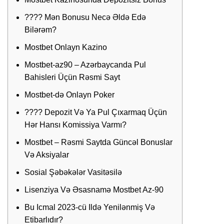
???? Mən Bonusu Necə Əldə Edə
Bilərəm?
Mostbet Onlayn Kazino
Mostbet-az90 – Azərbaycanda Pul
Bahisleri Üçün Rəsmi Sayt
Mostbet-də Onlayn Poker
???? Depozit Və Ya Pul Çıxarmaq Üçün
Hər Hansı Komissiya Varmı?
Mostbet – Rəsmi Saytda Güncəl Bonuslar
Və Aksiyalar
Sosial Şəbəkələr Vasitəsilə
Lisenziya Və Əsasnamə Mostbet Az-90
Bu Icmal 2023-cü Ildə Yenilənmiş Və
Etibarlıdır?