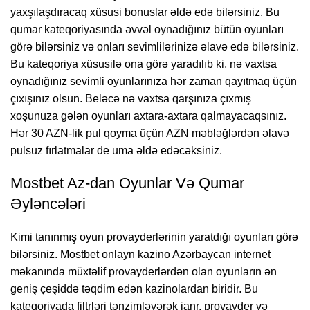
yaxşılaşdıracaq xüsusi bonuslar əldə edə bilərsiniz. Bu
qumar kateqoriyasında əvvəl oynadığınız bütün oyunları
görə bilərsiniz və onları sevimlilərinizə əlavə edə bilərsiniz.
Bu kateqoriya xüsusilə ona görə yaradılıb ki, nə vaxtsa
oynadığınız sevimli oyunlarınıza hər zaman qayıtmaq üçün
çıxışınız olsun. Beləcə nə vaxtsa qarşınıza çıxmış
xoşunuza gələn oyunları axtara-axtara qalmayacaqsınız.
Hər 30 AZN-lik pul qoyma üçün AZN məbləğlərdən əlavə
pulsuz fırlatmalar de uma əldə edəcəksiniz.
Mostbet Az-dan Oyunlar Və Qumar
Əyləncələri
Kimi tanınmış oyun provayderlərinin yaratdığı oyunları görə
bilərsiniz. Mostbet onlayn kazino Azərbaycan internet
məkanında müxtəlif provayderlərdən olan oyunların ən
geniş çeşiddə təqdim edən kazinolardan biridir. Bu
kateqoriyada filtrləri tənzimləyərək janr, provayder və