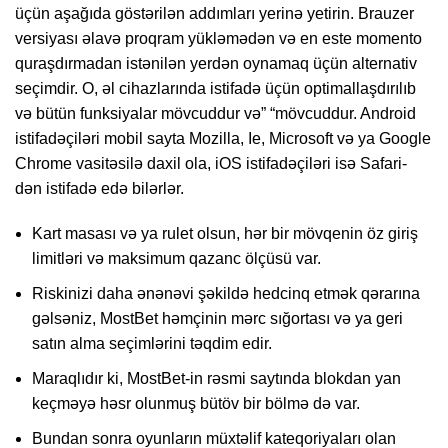
üçün aşağıda göstərilən addımları yerinə yetirin. Brauzer
versiyası əlavə proqram yükləmədən və en este momento
quraşdırmadan istənilən yerdən oynamaq üçün alternativ
seçimdir. O, əl cihazlarında istifadə üçün optimallaşdırılıb
və bütün funksiyalar mövcuddur və” “mövcuddur. Android
istifadəçiləri mobil sayta Mozilla, Ie, Microsoft və ya Google
Chrome vasitəsilə daxil ola, iOS istifadəçiləri isə Safari-
dən istifadə edə bilərlər.
Kart masası və ya rulet olsun, hər bir mövqenin öz giriş
limitləri və maksimum qazanc ölçüsü var.
Riskinizi daha ənənəvi şəkildə hedcinq etmək qərarına
gəlsəniz, MostBet həmçinin mərc sığortası və ya geri
satın alma seçimlərini təqdim edir.
Maraqlıdır ki, MostBet-in rəsmi saytında blokdan yan
keçməyə həsr olunmuş bütöv bir bölmə də var.
Bundan sonra oyunların müxtəlif kateqoriyaları olan