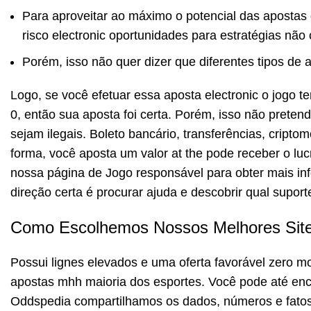
Para aproveitar ao máximo o potencial das apostas 
risco electronic oportunidades para estratégias não
Porém, isso não quer dizer que diferentes tipos de a
Logo, se você efetuar essa aposta electronic o jogo ter
0, então sua aposta foi certa. Porém, isso não pretend
sejam ilegais. Boleto bancário, transferências, cript
forma, você aposta um valor at the pode receber o lu
nossa página de Jogo responsável para obter mais in
direção certa é procurar ajuda e descobrir qual suport
Como Escolhemos Nossos Melhores Sites
Possui lignes elevados e uma oferta favorável zero 
apostas mhh maioria dos esportes. Você pode até enco
Oddspedia compartilhamos os dados, números e fatos