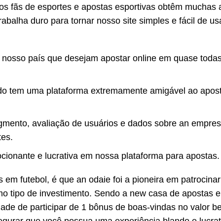
os fãs de esportes e apostas esportivas obtêm muchas 
abalha duro para tornar nosso site simples e fácil de u
 nosso país que desejam apostar online em quase todas
ndo tem uma plataforma extremamente amigável ao apos
gmento, avaliação de usuários e dados sobre an empresa
tes.
ionante e lucrativa em nossa plataforma para apostas.
 em futebol, é que an odaie foi a pioneira em patrocinar
mo tipo de investimento. Sendo a new casa de apostas e
ade de participar de 1 bônus de boas-vindas no valor be
egurar que você possua uma experiência blando e lucrat