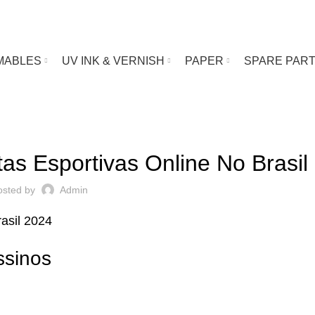
MABLES
UV INK & VERNISH
PAPER
SPARE PAR
1WIN BRASIL
s Esportivas Online No Brasil
osted by
Admin
asil 2024
ssinos