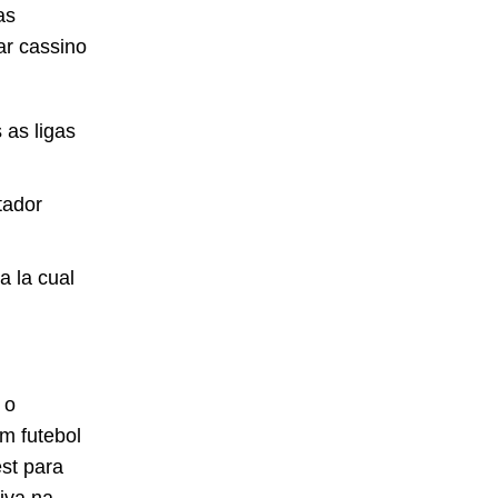
as
sar
cassino
 as ligas
tador
 la cual
 o
m futebol
st para
iva na