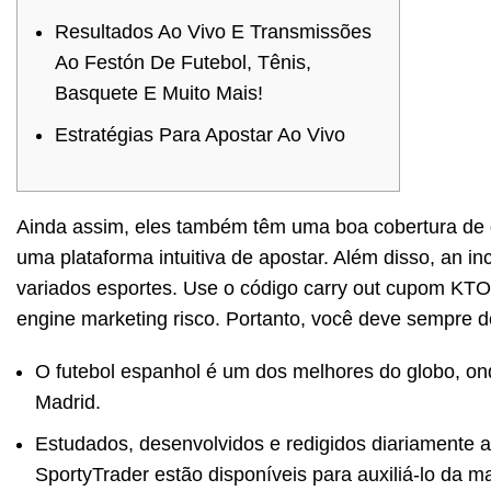
Resultados Ao Vivo E Transmissões
Ao Festón De Futebol, Tênis,
Basquete E Muito Mais!
Estratégias Para Apostar Ao Vivo
Ainda assim, eles também têm uma boa cobertura de d
uma plataforma intuitiva de apostar. Além disso, an
variados esportes. Use o código carry out cupom KT
engine marketing risco. Portanto, você deve sempre d
O futebol espanhol é um dos melhores do globo, on
Madrid.
Estudados, desenvolvidos e redigidos diariamente at
SportyTrader estão disponíveis para auxiliá-lo da m