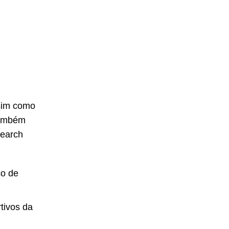
ssim como
também
search
co de
tivos da