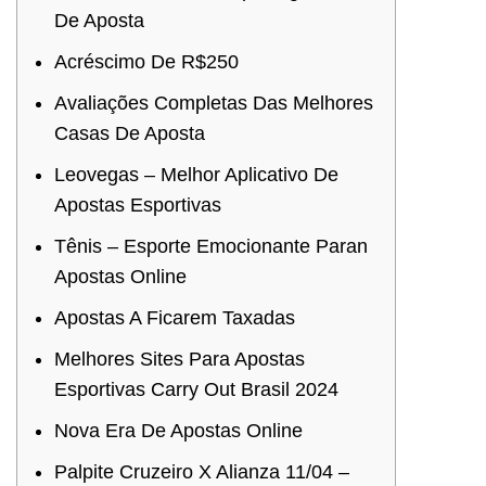
De Aposta
Acréscimo De R$250
Avaliações Completas Das Melhores
Casas De Aposta
Leovegas – Melhor Aplicativo De
Apostas Esportivas
Tênis – Esporte Emocionante Paran
Apostas Online
Apostas A Ficarem Taxadas
Melhores Sites Para Apostas
Esportivas Carry Out Brasil 2024
Nova Era De Apostas Online
Palpite Cruzeiro X Alianza 11/04 –