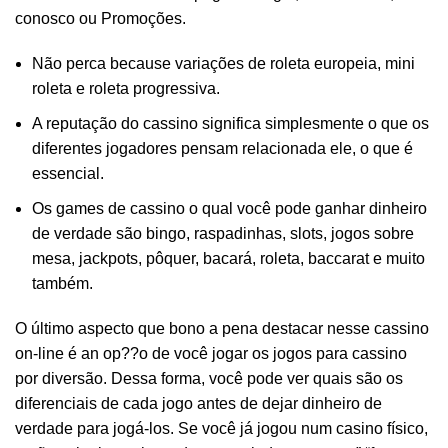
conosco ou Promoções.
Não perca because variações de roleta europeia, mini
roleta e roleta progressiva.
A reputação do cassino significa simplesmente o que os
diferentes jogadores pensam relacionada ele, o que é
essencial.
Os games de cassino o qual você pode ganhar dinheiro
de verdade são bingo, raspadinhas, slots, jogos sobre
mesa, jackpots, pôquer, bacará, roleta, baccarat e muito
também.
O último aspecto que bono a pena destacar nesse cassino
on-line é an op??o de você jogar os jogos para cassino
por diversão. Dessa forma, você pode ver quais são os
diferenciais de cada jogo antes de dejar dinheiro de
verdade para jogá-los. Se você já jogou num casino físico,