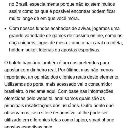
no Brasil, especialmente porque não existem muitos
assim como os que é possível encontrar podem ficar
muito longe de em que você mora.
Com nossos fundos acabados de avivar, jogamos uma
grande variedade de games de cassino online, como os
caça-níqueis, jogos de mesa, como o baccarat ou roleta,
holdem poker, loterias ou apostas esportivas.
O boleto bancário também é um dos preferidos para
apostar com dinheiro real. Por último, mas não menos
importante, an opinião dos clientes reais deste elemento.
Utilizamos do portal mais acessado vello consumidor
brasileiro, o reclame aqui. Com base nas informações
oferecidas pelo website, analisamos quais são as
principais insatisfações dos usuários. Outro ponto que
observamos, se o site é responsivo, at the pode ser
utilizado em diferentes telas como laptop, smart phone
apostas esportivas hoje
.