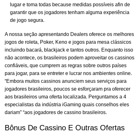
lugar e toma todas because medidas possíveis afin de
garantir que os jogadores tenham alguma experiência
de jogo segura.
A nossa seção apresentando Dealers oferece os melhores
jogos de roleta, Poker, Keno e jogos para mesa clássicos
incluindo bacará, blackjack e tantos outros. Enquanto isso
não acontece, os brasileiros podem aproveitar os cassinos
confiáveis, que cumprem as regras sobre outros países
para jogar, para se entreter e lucrar nos ambientes online.
“Embora muitos cassinos anunciem seus serviços para
jogadores brasileiros, poucos se esforçaram pra oferecer
aos brasileiros uma oferta localizada. Perguntamos a 4
especialistas da indústria iGaming quais conselhos eles
dariam” “aos jogadores de cassino brasileiros.
Bônus De Cassino E Outras Ofertas