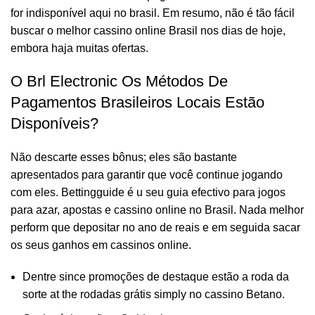
for indisponível aqui no brasil. Em resumo, não é tão fácil
buscar o melhor cassino online Brasil nos dias de hoje,
embora haja muitas ofertas.
O Brl Electronic Os Métodos De
Pagamentos Brasileiros Locais Estão
Disponíveis?
Não descarte esses bônus; eles são bastante
apresentados para garantir que você continue jogando
com eles. Bettingguide é u seu guia efectivo para jogos
para azar, apostas e cassino online no Brasil. Nada melhor
perform que depositar no ano de reais e em seguida sacar
os seus ganhos em cassinos online.
Dentre since promoções de destaque estão a roda da
sorte at the rodadas grátis simply no cassino Betano.