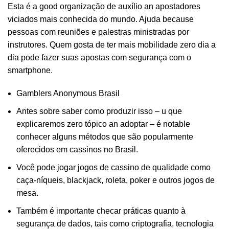
Esta é a good organização de auxílio an apostadores
viciados mais conhecida do mundo. Ajuda because
pessoas com reuniões e palestras ministradas por
instrutores. Quem gosta de ter mais mobilidade zero dia a
dia pode fazer suas apostas com segurança com o
smartphone.
Gamblers Anonymous Brasil
Antes sobre saber como produzir isso – u que
explicaremos zero tópico an adoptar – é notable
conhecer alguns métodos que são popularmente
oferecidos em cassinos no Brasil.
Você pode jogar jogos de cassino de qualidade como
caça-níqueis, blackjack, roleta, poker e outros jogos de
mesa.
Também é importante checar práticas quanto à
segurança de dados, tais como criptografia, tecnologia