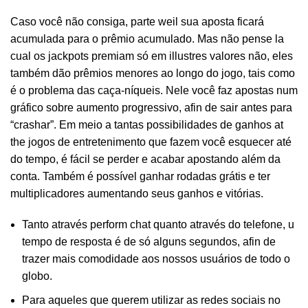
Caso você não consiga, parte weil sua aposta ficará
acumulada para o prêmio acumulado. Mas não pense la
cual os jackpots premiam só em illustres valores não, eles
também dão prêmios menores ao longo do jogo, tais como
é o problema das caça-níqueis. Nele você faz apostas num
gráfico sobre aumento progressivo, afin de sair antes para
“crashar”. Em meio a tantas possibilidades de ganhos at
the jogos de entretenimento que fazem você esquecer até
do tempo, é fácil se perder e acabar apostando além da
conta. Também é possível ganhar rodadas grátis e ter
multiplicadores aumentando seus ganhos e vitórias.
Tanto através perform chat quanto através do telefone, u
tempo de resposta é de só alguns segundos, afin de
trazer mais comodidade aos nossos usuários de todo o
globo.
Para aqueles que querem utilizar as redes sociais no