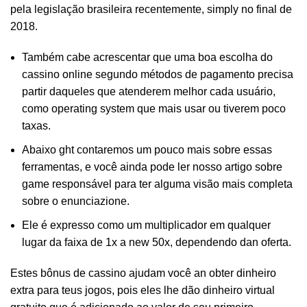
pela legislação brasileira recentemente, simply no final de
2018.
Também cabe acrescentar que uma boa escolha do
cassino online segundo métodos de pagamento precisa
partir daqueles que atenderem melhor cada usuário,
como operating system que mais usar ou tiverem poco
taxas.
Abaixo ght contaremos um pouco mais sobre essas
ferramentas, e você ainda pode ler nosso artigo sobre
game responsável para ter alguma visão mais completa
sobre o enunciazione.
Ele é expresso como um multiplicador em qualquer
lugar da faixa de 1x a new 50x, dependendo dan oferta.
Estes bônus de cassino ajudam você an obter dinheiro
extra para teus jogos, pois eles lhe dão dinheiro virtual