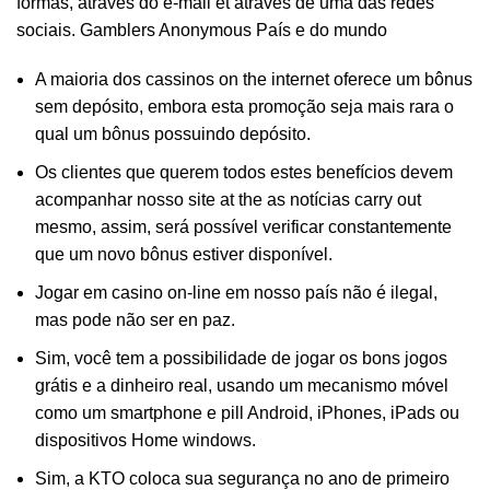
formas, através do e-mail et através de uma das redes
sociais. Gamblers Anonymous País e do mundo
A maioria dos cassinos on the internet oferece um bônus
sem depósito, embora esta promoção seja mais rara o
qual um bônus possuindo depósito.
Os clientes que querem todos estes benefícios devem
acompanhar nosso site at the as notícias carry out
mesmo, assim, será possível verificar constantemente
que um novo bônus estiver disponível.
Jogar em casino on-line em nosso país não é ilegal,
mas pode não ser en paz.
Sim, você tem a possibilidade de jogar os bons jogos
grátis e a dinheiro real, usando um mecanismo móvel
como um smartphone e pill Android, iPhones, iPads ou
dispositivos Home windows.
Sim, a KTO coloca sua segurança no ano de primeiro