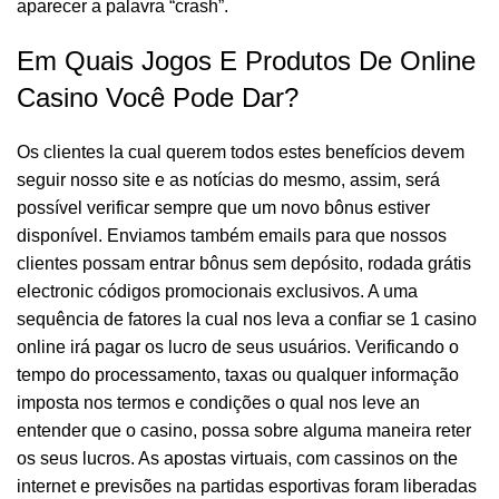
aparecer a palavra “crash”.
Em Quais Jogos E Produtos De Online
Casino Você Pode Dar?
Os clientes la cual querem todos estes benefícios devem
seguir nosso site e as notícias do mesmo, assim, será
possível verificar sempre que um novo bônus estiver
disponível. Enviamos também emails para que nossos
clientes possam entrar bônus sem depósito, rodada grátis
electronic códigos promocionais exclusivos. A uma
sequência de fatores la cual nos leva a confiar se 1 casino
online irá pagar os lucro de seus usuários. Verificando o
tempo do processamento, taxas ou qualquer informação
imposta nos termos e condições o qual nos leve an
entender que o casino, possa sobre alguma maneira reter
os seus lucros. As apostas virtuais, com cassinos on the
internet e previsões na partidas esportivas foram liberadas