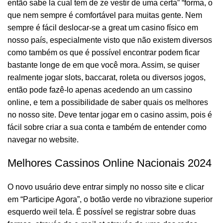
então sabe la cual tem de ze vestir de uma certa” “forma, o
que nem sempre é comfortável para muitas gente. Nem
sempre é fácil deslocar-se a great um casino físico em
nosso país, especialmente visto que não existem diversos
como também os que é possível encontrar podem ficar
bastante longe de em que você mora. Assim, se quiser
realmente jogar slots, baccarat, roleta ou diversos jogos,
então pode fazê-lo apenas acedendo an um cassino
online, e tem a possibilidade de saber quais os melhores
no nosso site. Deve tentar jogar em o casino assim, pois é
fácil sobre criar a sua conta e também de entender como
navegar no website.
Melhores Cassinos Online Nacionais 2024
O novo usuário deve entrar simply no nosso site e clicar
em “Participe Agora”, o botão verde no vibrazione superior
esquerdo weil tela. É possível se registrar sobre duas