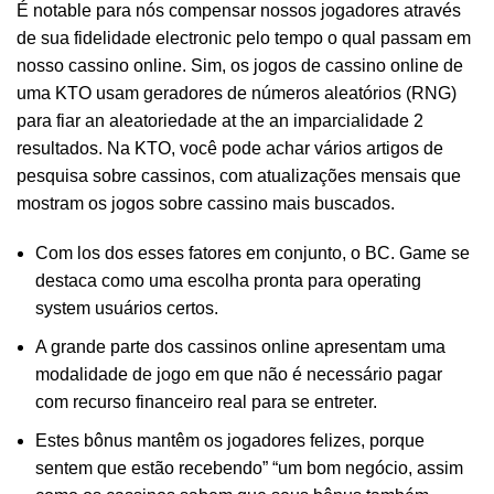
É notable para nós compensar nossos jogadores através
de sua fidelidade electronic pelo tempo o qual passam em
nosso cassino online. Sim, os jogos de cassino online de
uma KTO usam geradores de números aleatórios (RNG)
para fiar an aleatoriedade at the an imparcialidade 2
resultados. Na KTO, você pode achar vários artigos de
pesquisa sobre cassinos, com atualizações mensais que
mostram os jogos sobre cassino mais buscados.
Com los dos esses fatores em conjunto, o BC. Game se
destaca como uma escolha pronta para operating
system usuários certos.
A grande parte dos cassinos online apresentam uma
modalidade de jogo em que não é necessário pagar
com recurso financeiro real para se entreter.
Estes bônus mantêm os jogadores felizes, porque
sentem que estão recebendo” “um bom negócio, assim