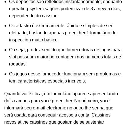
Os depósitos são refletidos instantaneamente, enquanto
operating-system saques podem izar de 3 a new 5 dias,
dependendo do cassino.
O cadastro é extremamente rápido e simples de ser
efetuado, bastando apenas preencher 1 formulário de
inspección muito básico.
Ou seja, produz sentido que fornecedoras de jogos para
slot possuam maior porcentagem nos números totais de
rodadas.
Os jogos desse fornecedor funcionam sem problemas e
têm características especiais incríveis.
Quando você clica, um formulário aparece apresentando
dois campos para você preencher. No primeiro, você
informará seu e-mail electronic no outro the senha que
será usada para conseguir acesso à conta. Cassinos
novos at the cassinos que gostam de se sustentar