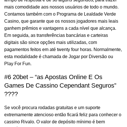
mais comodidade aos nossos usuários de todo o mundo.
Contamos também com o Programa de Lealdade Verde
Casino, que garante que os nossos jogadores mais leais
ganhem prêmios e vantagens a cada nível que alcança.
Em seguida, as transferências bancárias e carteiras
digitais são since opções mais utilizadas, com
pagamentos feitos em até twenty four horas. Normalmente,
esta modalidade é chamada de Jogar por Diversão ou
Play For Fun.
#6 20bet – “as Apostas Online E Os
Games De Cassino Cependant Seguros”
????
Se você procura rodadas gratuitas e um suporte
extremamente atencioso então ficará feliz para conhecer o
cassino Rivalo. O valor de depósito mínimo é bem