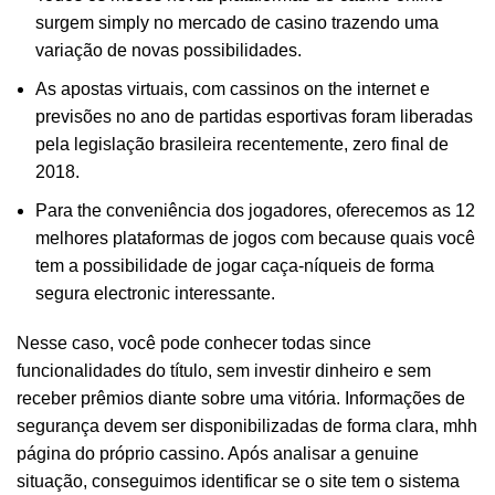
surgem simply no mercado de casino trazendo uma
variação de novas possibilidades.
As apostas virtuais, com cassinos on the internet e
previsões no ano de partidas esportivas foram liberadas
pela legislação brasileira recentemente, zero final de
2018.
Para the conveniência dos jogadores, oferecemos as 12
melhores plataformas de jogos com because quais você
tem a possibilidade de jogar caça-níqueis de forma
segura electronic interessante.
Nesse caso, você pode conhecer todas since
funcionalidades do título, sem investir dinheiro e sem
receber prêmios diante sobre uma vitória. Informações de
segurança devem ser disponibilizadas de forma clara, mhh
página do próprio cassino. Após analisar a genuine
situação, conseguimos identificar se o site tem o sistema