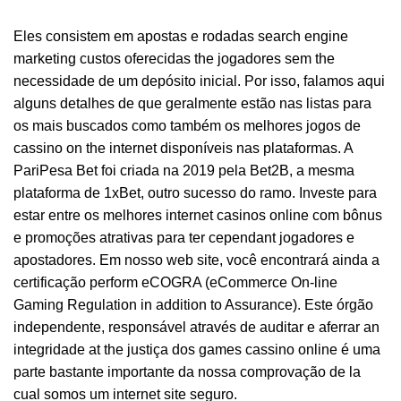
Eles consistem em apostas e rodadas search engine
marketing custos oferecidas the jogadores sem the
necessidade de um depósito inicial. Por isso, falamos aqui
alguns detalhes de que geralmente estão nas listas para
os mais buscados como também os melhores jogos de
cassino on the internet disponíveis nas plataformas. A
PariPesa Bet foi criada na 2019 pela Bet2B, a mesma
plataforma de 1xBet, outro sucesso do ramo. Investe para
estar entre os melhores internet casinos online com bônus
e promoções atrativas para ter cependant jogadores e
apostadores. Em nosso web site, você encontrará ainda a
certificação perform eCOGRA (eCommerce On-line
Gaming Regulation in addition to Assurance). Este órgão
independente, responsável através de auditar e aferrar an
integridade at the justiça dos games cassino online é uma
parte bastante importante da nossa comprovação de la
cual somos um internet site seguro.