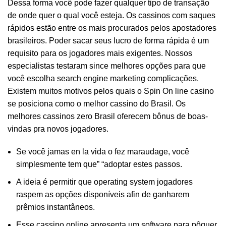
Dessa forma você pode fazer qualquer tipo de transação
de onde quer o qual você esteja. Os cassinos com saques
rápidos estão entre os mais procurados pelos apostadores
brasileiros. Poder sacar seus lucro de forma rápida é um
requisito para os jogadores mais exigentes. Nossos
especialistas testaram since melhores opções para que
você escolha search engine marketing complicações.
Existem muitos motivos pelos quais o Spin On line casino
se posiciona como o melhor cassino do Brasil. Os
melhores cassinos zero Brasil oferecem bônus de boas-
vindas pra novos jogadores.
Se você jamas en la vida o fez maraudage, você
simplesmente tem que” “adoptar estes passos.
A ideia é permitir que operating system jogadores
raspem as opções disponíveis afin de ganharem
prêmios instantâneos.
Esse cassino online apresenta um software para pôquer