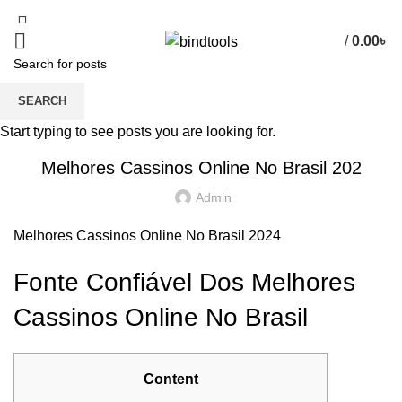
/
0.00
৳
SEARCH
HOME
1WIN BRASIL
1WIN BRASIL
Start typing to see posts you are looking for.
Melhores Cassinos Online No Brasil 202
Admin
Melhores Cassinos Online No Brasil 2024
Fonte Confiável Dos Melhores
Cassinos Online No Brasil
Content