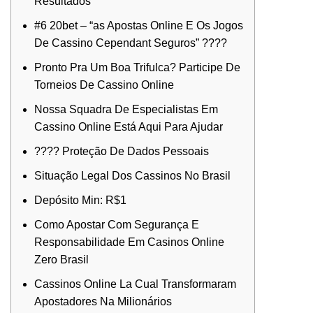
Resultados
#6 20bet – “as Apostas Online E Os Jogos
De Cassino Cependant Seguros” ????
Pronto Pra Um Boa Trifulca? Participe De
Torneios De Cassino Online
Nossa Squadra De Especialistas Em
Cassino Online Está Aqui Para Ajudar
???? Proteção De Dados Pessoais
Situação Legal Dos Cassinos No Brasil
Depósito Min: R$1
Como Apostar Com Segurança E
Responsabilidade Em Casinos Online
Zero Brasil
Cassinos Online La Cual Transformaram
Apostadores Na Milionários