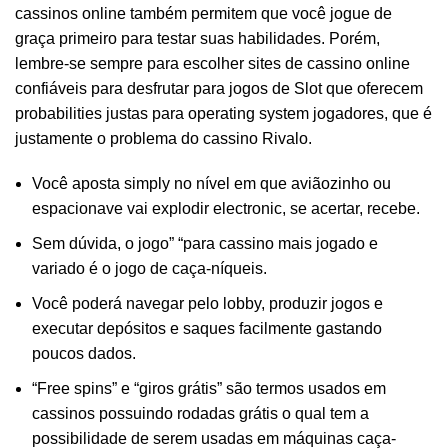
cassinos online também permitem que você jogue de
graça primeiro para testar suas habilidades. Porém,
lembre-se sempre para escolher sites de cassino online
confiáveis para desfrutar para jogos de Slot que oferecem
probabilities justas para operating system jogadores, que é
justamente o problema do cassino Rivalo.
Você aposta simply no nível em que aviãozinho ou
espacionave vai explodir electronic, se acertar, recebe.
Sem dúvida, o jogo” “para cassino mais jogado e
variado é o jogo de caça-níqueis.
Você poderá navegar pelo lobby, produzir jogos e
executar depósitos e saques facilmente gastando
poucos dados.
“Free spins” e “giros grátis” são termos usados em
cassinos possuindo rodadas grátis o qual tem a
possibilidade de serem usadas em máquinas caça-