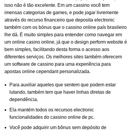
isso não é tão excelente. Em um cassino você tem
imensas categorias de games, e pode jogar livremente
através do recurso financeiro que deposita electronic
também com os bónus que o cassino online país brasileiro
lhe dá. É muito simples para entender como navegar em
um online casino online, já que o design perform website é
bem simples, facilitando desta forma o acesso aos
diferentes serviços. Os melhores sites também oferecem
um software de cassino para uma experiência para
apostas online cependant personalizada.
Para auxiliar aqueles que sentem que podem estar
lutando, também tem que haver linhas diretas de
dependência.
Ela mantém todos os recursos electronic
funcionalidades do cassino online de pc.
Você pode adquirir um bônus sem depósito de