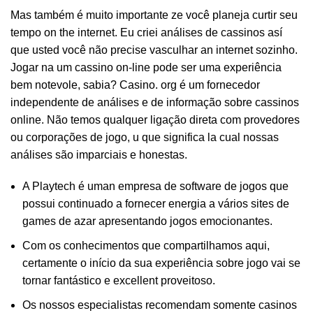
Mas também é muito importante ze você planeja curtir seu
tempo on the internet. Eu criei análises de cassinos así
que usted você não precise vasculhar an internet sozinho.
Jogar na um cassino on-line pode ser uma experiência
bem notevole, sabia? Casino. org é um fornecedor
independente de análises e de informação sobre cassinos
online. Não temos qualquer ligação direta com provedores
ou corporações de jogo, u que significa la cual nossas
análises são imparciais e honestas.
A Playtech é uman empresa de software de jogos que
possui continuado a fornecer energia a vários sites de
games de azar apresentando jogos emocionantes.
Com os conhecimentos que compartilhamos aqui,
certamente o início da sua experiência sobre jogo vai se
tornar fantástico e excellent proveitoso.
Os nossos especialistas recomendam somente casinos