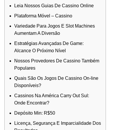
Leia Nossos Guias De Cassino Online
Plataforma Móvel – Cassino
Variedade Para Jogos E Slot Machines
Aumentam A Diversão
Estratégias Avançadas De Game:
Alcance O Próximo Nível
Nossos Provedores De Cassino Também
Populares
Quais São Os Jogos De Cassino On-line
Disponíveis?
Cassinos Na América Carry Out Sul:
Onde Encontrar?
Depósito Min: R$50
Licença, Segurança E Imparcialidade Dos