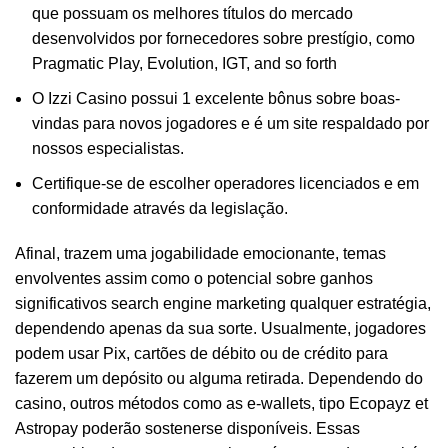
que possuam os melhores títulos do mercado
desenvolvidos por fornecedores sobre prestígio, como
Pragmatic Play, Evolution, IGT, and so forth
O Izzi Casino possui 1 excelente bônus sobre boas-
vindas para novos jogadores e é um site respaldado por
nossos especialistas.
Certifique-se de escolher operadores licenciados e em
conformidade através da legislação.
Afinal, trazem uma jogabilidade emocionante, temas
envolventes assim como o potencial sobre ganhos
significativos search engine marketing qualquer estratégia,
dependendo apenas da sua sorte. Usualmente, jogadores
podem usar Pix, cartões de débito ou de crédito para
fazerem um depósito ou alguma retirada. Dependendo do
casino, outros métodos como as e-wallets, tipo Ecopayz et
Astropay poderão sostenerse disponíveis. Essas