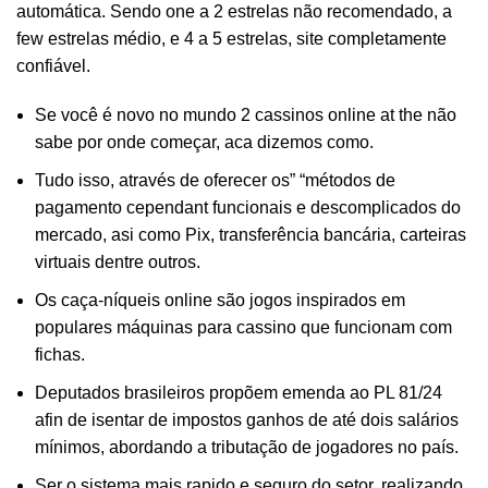
automática. Sendo one a 2 estrelas não recomendado, a
few estrelas médio, e 4 a 5 estrelas, site completamente
confiável.
Se você é novo no mundo 2 cassinos online at the não
sabe por onde começar, aca dizemos como.
Tudo isso, através de oferecer os” “métodos de
pagamento cependant funcionais e descomplicados do
mercado, asi como Pix, transferência bancária, carteiras
virtuais dentre outros.
Os caça-níqueis online são jogos inspirados em
populares máquinas para cassino que funcionam com
fichas.
Deputados brasileiros propõem emenda ao PL 81/24
afin de isentar de impostos ganhos de até dois salários
mínimos, abordando a tributação de jogadores no país.
Ser o sistema mais rapido e seguro do setor, realizando