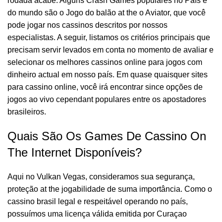
rodada acabe. Alguns Crash Games populares no País e
do mundo são o Jogo do balão at the o Aviator, que você
pode jogar nos cassinos descritos por nossos
especialistas. A seguir, listamos os critérios principais que
precisam servir levados em conta no momento de avaliar e
selecionar os melhores cassinos online para jogos com
dinheiro actual em nosso país. Em quase quaisquer sites
para cassino online, você irá encontrar since opções de
jogos ao vivo cependant populares entre os apostadores
brasileiros.
Quais São Os Games De Cassino On
The Internet Disponíveis?
Aqui no Vulkan Vegas, consideramos sua segurança,
proteção at the jogabilidade de suma importância. Como o
cassino brasil legal e respeitável operando no país,
possuímos uma licença válida emitida por Curaçao