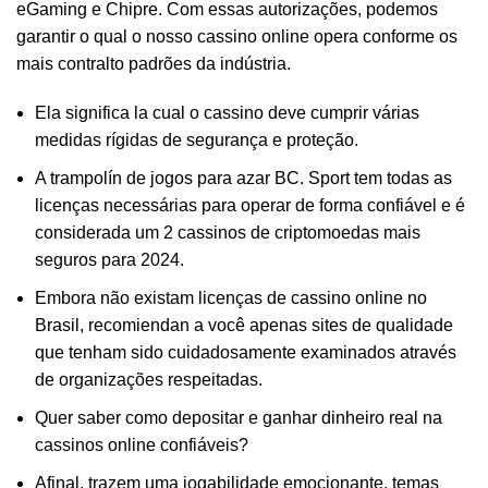
eGaming e Chipre. Com essas autorizações, podemos
garantir o qual o nosso cassino online opera conforme os
mais contralto padrões da indústria.
Ela significa la cual o cassino deve cumprir várias
medidas rígidas de segurança e proteção.
A trampolín de jogos para azar BC. Sport tem todas as
licenças necessárias para operar de forma confiável e é
considerada um 2 cassinos de criptomoedas mais
seguros para 2024.
Embora não existam licenças de cassino online no
Brasil, recomiendan a você apenas sites de qualidade
que tenham sido cuidadosamente examinados através
de organizações respeitadas.
Quer saber como depositar e ganhar dinheiro real na
cassinos online confiáveis?
Afinal, trazem uma jogabilidade emocionante, temas