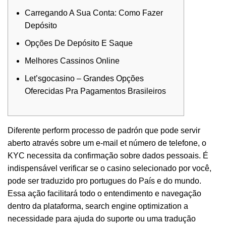
Carregando A Sua Conta: Como Fazer
Depósito
Opções De Depósito E Saque
Melhores Cassinos Online
Let’sgocasino – Grandes Opções
Oferecidas Pra Pagamentos Brasileiros
Diferente perform processo de padrón que pode servir
aberto através sobre um e-mail et número de telefone, o
KYC necessita da confirmação sobre dados pessoais. É
indispensável verificar se o casino selecionado por você,
pode ser traduzido pro portugues do País e do mundo.
Essa ação facilitará todo o entendimento e navegação
dentro da plataforma, search engine optimization a
necessidade para ajuda do suporte ou uma tradução