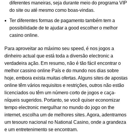
diferentes maneiras, seja durante meio do programa VIP
do site ou até mesmo como boas-vindas.
Ter diferentes formas de pagamento também tem a
possibilidade de te ajudar a good escolher o melhor
casino online.
Para aproveitar ao máximo seu speed, é nos jogos a
dinheiro actual que está toda a diversão electronic a
verdadeira ação. Em resumo, não é tão fácil encontrar o
melhor cassino online País e do mundo nos dias sobre
hoje, embora exista muitas ofertas. Alguns sites de apostas
online têm vários requisitos e restrições, outros não estão
licenciados ou têm um número corto de jogos e caça-
níqueis sugeridos. Portanto, se você quiser economizar
tempo electronic mergulhar no mundo do jogo on the
internet, escolha um de melhores sites. Agora, adentramos
um tesouro nacional no National Casino, onde a grandeza
e um entretenimento se encontram.