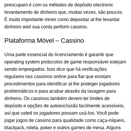
preocupam é com os métodos de depósito electronic
levantamento de dinheiro que, muitas vezes, são poucos.
É muito importante miner como depositar at the levantar
dinheiro weil sua conta perform cassino.
Plataforma Móvel – Cassino
Uma parte essencial do licenciamento é garantir que
operating system protocolos de game responsável estejam
sendo empregados. Isso dice que há verificações
regulares nos cassinos online para fiar que existam
procedimentos para identificar at the proteger jogadores
problemáticos e para acabar através da lavagem para
dinheiro. Os cassinos também devem ter limites de
depósito e opções de autoexclusão facilmente acessíveis,
así que usted os jogadores possam usá-los. Você pode
jogar jogos de cassino para qualidade como caça-níqueis,
blackjack, roleta, poker e outros games de mesa. Alguns