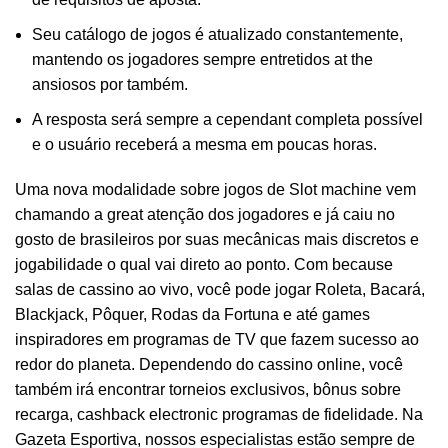
Seu catálogo de jogos é atualizado constantemente,
mantendo os jogadores sempre entretidos at the
ansiosos por também.
A resposta será sempre a cependant completa possível
e o usuário receberá a mesma em poucas horas.
Uma nova modalidade sobre jogos de Slot machine vem
chamando a great atenção dos jogadores e já caiu no
gosto de brasileiros por suas mecânicas mais discretos e
jogabilidade o qual vai direto ao ponto. Com because
salas de cassino ao vivo, você pode jogar Roleta, Bacará,
Blackjack, Pôquer, Rodas da Fortuna e até games
inspiradores em programas de TV que fazem sucesso ao
redor do planeta. Dependendo do cassino online, você
também irá encontrar torneios exclusivos, bônus sobre
recarga, cashback electronic programas de fidelidade. Na
Gazeta Esportiva, nossos especialistas estão sempre de