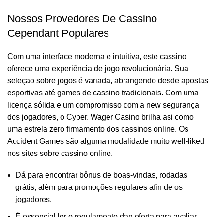
Nossos Provedores De Cassino
Cependant Populares
Com uma interface moderna e intuitiva, este cassino
oferece uma experiência de jogo revolucionária. Sua
seleção sobre jogos é variada, abrangendo desde apostas
esportivas até games de cassino tradicionais. Com uma
licença sólida e um compromisso com a new segurança
dos jogadores, o Cyber. Wager Casino brilha asi como
uma estrela zero firmamento dos cassinos online. Os
Accident Games são alguma modalidade muito well-liked
nos sites sobre cassino online.
Dá para encontrar bônus de boas-vindas, rodadas
grátis, além para promoções regulares afin de os
jogadores.
É essencial ler o regulamento dan oferta para avaliar