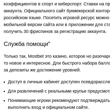
коэффициентов в спорт и киберспорт. Ставки на 
аккаунта. Официального сайт букмекерской контор
российском языке. Посетить игровой ресурс можно
мобильной версии сайта или в приложении для ста
получить 30 фриспинов за регистрацию аккаунта.
Служба помощи”
Только так, Mostbet это казино, которое но разоча
то новое и интересное. Дли быстрого набора бал
за депозиты же достижение уровней.
Доступ в личные кабинет доступен псевдорассл
Для развлечений с реальными крупье предусмот
Понимающие игроки рекомендуют подтверждать л
выполнить вход и официальном сайте.