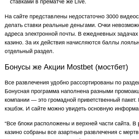
ставками в прематче же Live.
На сайте представлены недостаточно 3000 видеос
делать ставки реальные деньгами. Очки невозмо
адреса электронной почты. В ежедневных задачах 
казино. За их действия начисляются баллы лояль
отдельный раздел.
Бонусы же Акции Mostbet (мостбет)
Все развлечения удобно рассортированы по разде
Бонусная программа наполнена разными промоакци
компании — это громадной приветственный пакет. 
кэшбэк. И сайте можно увидеть основную информа
“Все блоки расположены и верхней части сайта. В 
казино собраны все азартные развлечения с мертв