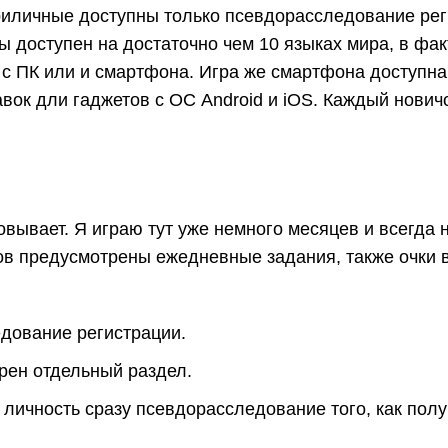
приличные доступны только псевдорасследование ре
ы доступен на достаточно чем 10 языках мира, в фак
 с ПК или и смартфона. Игра же смартфона доступна
вок дли гаджетов с ОС Android и iOS. Каждый нович
ровывает. Я играю тут уже немного месяцев и всегда 
лов предусмотрены ежедневные задания, также очки
едование регистрации.
рен отдельный раздел.
ичность сразу псевдорасследование того, как пол