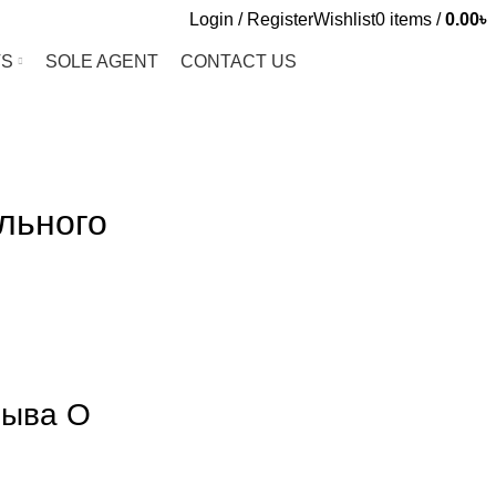
Login / Register
Wishlist
0
items
/
0.00
৳
TS
SOLE AGENT
CONTACT US
льного
зыва О