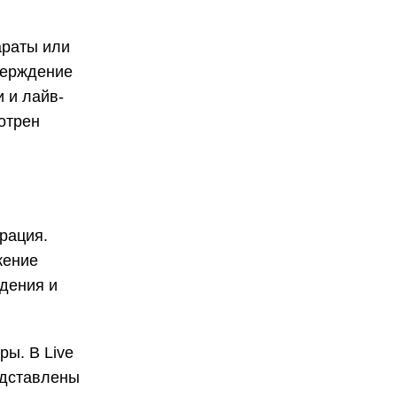
араты или
верждение
 и лайв-
отрен
рация.
жение
ждения и
ры. В Live
едставлены