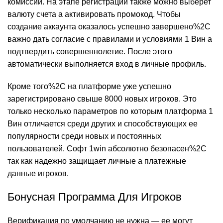
комиссии. На этапе регистрации также можно выберет
валюту счета а активировать промокод. Чтобы
создание аккаунта оказалось успешно завершено%2C
важно дать согласие с правилами и условиями 1 Вин а
подтвердить совершеннолетие. После этого
автоматически выполняется вход в личные профиль.
Кроме того%2C на платформе уже успешно
зарегистрировано свыше 8000 новых игроков. Это
только несколько параметров по которым платформа 1
Вин отличается среди других и способствующих ее
популярности среди новых и постоянных
пользователей. Софт 1win абсолютно безопасен%2C
так как надежно защищает личные а платежные
данные игроков.
Бонусная Программа Для Игроков
Верификация по умолчанию не нужна — ее могут