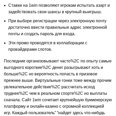
Ставки на 1win позволяют игрокам испытать азарт и
задействовать свои шансы в крупный выигрыш.
При выборе регистрации через электронную почту
достаточно ввести правильные адрес электронной
почты и создать пароль для входа.
Эти промо проводятся в коллаборации с
провайдерами слотов.
Последние организовывают часто%2C по опыту самые
выгодного короткие%2C денег разыгрывают хоть и
больше%2C но вероятность попасть в призовое
прежнее выше. Виртуальные гонки тоже между прочим
увлекательное действие%2C рассчитать исход
труднее%2C чем в реальном спорте%2C но выплаты
сначала. Сайт 1win сочетает крупнейшую букмекерскую
платформу и онлайн-казино с огромной коллекцией
игр. Каждый пользователь” “найдет здесь что-нибудь