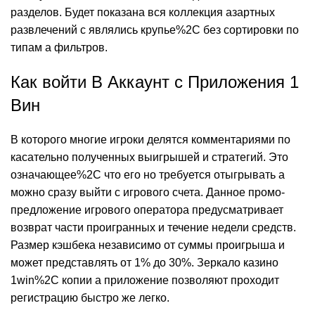
разделов. Будет показана вся коллекция азартных
развлечений с являлись крупье%2C без сортировки по
типам а фильтров.
Как войти В Аккаунт с Приложения 1
Вин
В которого многие игроки делятся комментариями по
касательно полученных выигрышей и стратегий. Это
означающее%2C что его но требуется отыгрывать а
можно сразу выйти с игрового счета. Данное промо-
предложение игрового оператора предусматривает
возврат части проигранных и течение недели средств.
Размер кэшбека независимо от суммы проигрыша и
может представлять от 1% до 30%. Зеркало казино
1win%2C копии а приложение позволяют проходит
регистрацию быстро же легко.