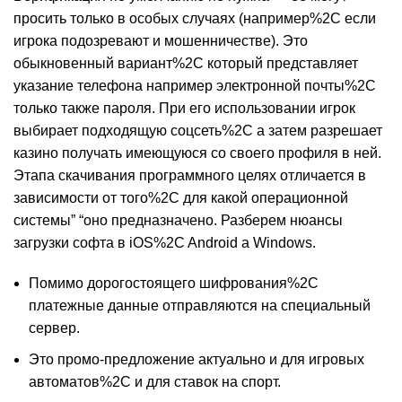
просить только в особых случаях (например%2C если
игрока подозревают и мошенничестве). Это
обыкновенный вариант%2C который представляет
указание телефона например электронной почты%2C
только также пароля. При его использовании игрок
выбирает подходящую соцсеть%2C а затем разрешает
казино получать имеющуюся со своего профиля в ней.
Этапа скачивания программного целях отличается в
зависимости от того%2C для какой операционной
системы” “оно предназначено. Разберем нюансы
загрузки софта в iOS%2C Android а Windows.
Помимо дорогостоящего шифрования%2C
платежные данные отправляются на специальный
сервер.
Это промо-предложение актуально и для игровых
автоматов%2C и для ставок на спорт.