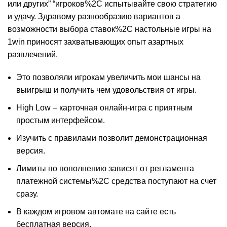
или других” “игроков%2C испытывайте свою стратегию
и удачу. Здравому разнообразию вариантов а
возможности выбора ставок%2C настольные игры на
1win приносят захватывающих опыт азартных
развлечений.
Это позволяли игрокам увеличить мои шансы на
выигрыш и получить чем удовольствия от игры.
High Low – карточная онлайн-игра с приятным
простым интерфейсом.
Изучить с правилами позволит демонстрационная
версия.
Лимиты по пополнению зависят от регламента
платежной системы%2C средства поступают на счет
сразу.
В каждом игровом автомате на сайте есть
бесплатная версия.