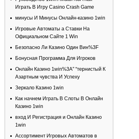
Играть В Игру Casino Crash Game
минусы И Минусы Онлайн-казино 1win
Игровые Автоматы а Ставки На
Официальном Сайте 1 Win
Безопасно Ли Казино Один Вин%3F
Бонусная Программа Для Игроков
Онлайн Казино 1win%3A” “тернистый К
Азартным чувства И Успеху
Зеркало Казино 1win
Как начнем Играть В Слоты В Онлайн
Казино 1win
вход И Регистрация и Онлайн Казино
1win
Ассортимент Игровых Автоматов в