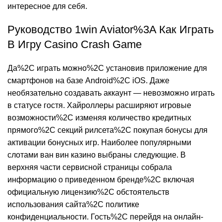
интересное для себя.
Руководство 1win Aviator%3A Как Играть
В Игру Casino Crash Game
Да%2C играть можно%2C установив приложение для
смартфонов на базе Android%2C iOS. Даже
необязательно создавать аккаунт — невозможно играть
в статусе гостя. Хайроллеры расширяют игровые
возможности%2C изменяя количество кредитных
прямого%2C секций рилсета%2C покупая бонусы для
активации бонусных игр. Наиболее популярными
слотами ван вин казино выбраны следующие. В
верхняя части сервисной страницы собрала
информацию о приведенном бренде%2C включая
официальную лицензию%2C обстоятельств
использования сайта%2C политике
конфиденциальности. Гость%2C перейдя на онлайн-