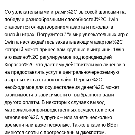
Со увлекательными играми%2C высокой шансами на
победу и разнообразными способностей%2C 1win
становится олицетворением азарта и пожелал в
онлайн играх. Погрузитесь” “и мир увлекательных игр с
1win а наслаждайтесь захватывающим азартом%2C
который может принес вам крупные выигрыши. 1Win –
это казино%2C регулируемое под юрисдикцией
Кюрасао%2C что даёт ему действительную лицензию
на предоставлять услуг в центральночерноземную
азартных игр а ставок онлайн. Первых%2C
необходимое для осуществления денег%2C может
зависимости в зависимости от выбранного вами
другого оплаты. В некоторых случаях вывод
материальнопроизводственных осуществляется
мгновенно%2C в других – или занять несколько
времени или даже несколькс. Также в казино ВБет
имеются слоты с прогрессивным джекпотом.