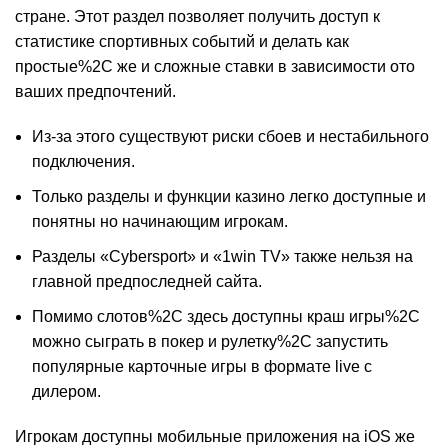
стране. Этот раздел позволяет получить доступ к
статистике спортивных событий и делать как
простые%2C же и сложные ставки в зависимости ото
ваших предпочтений.
Из-за этого существуют риски сбоев и нестабильного
подключения.
Только разделы и функции казино легко доступные и
понятны но начинающим игрокам.
Разделы «Cybersport» и «1win TV» также нельзя на
главной предпоследней сайта.
Помимо слотов%2C здесь доступны краш игры%2C
можно сыграть в покер и рулетку%2C запустить
популярные карточные игры в формате live с
дилером.
Игрокам доступны мобильные приложения на iOS же