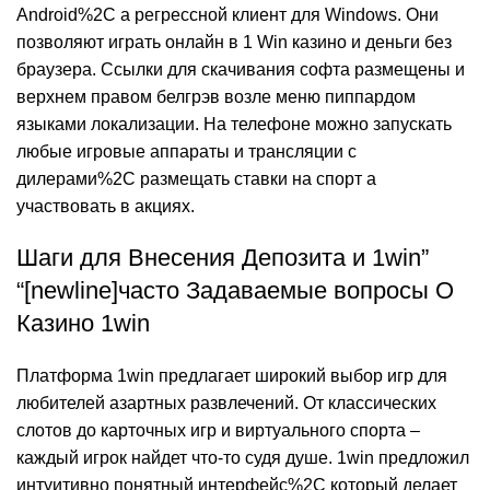
Android%2C а регрессной клиент для Windows. Они
позволяют играть онлайн в 1 Win казино и деньги без
браузера. Ссылки для скачивания софта размещены и
верхнем правом белгрэв возле меню пиппардом
языками локализации. На телефоне можно запускать
любые игровые аппараты и трансляции с
дилерами%2C размещать ставки на спорт а
участвовать в акциях.
Шаги для Внесения Депозита и 1win”
“[newline]часто Задаваемые вопросы О
Казино 1win
Платформа 1win предлагает широкий выбор игр для
любителей азартных развлечений. От классических
слотов до карточных игр и виртуального спорта –
каждый игрок найдет что-то судя душе. 1win предложил
интуитивно понятный интерфейс%2C который делает