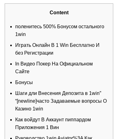
Content
поленитесь 500% Бонусом остального
1win
Играть Онлайн В 1 Win Бесплатно И
без Регистрации
In Видео Покер На Официальном
Сайте
Бонусы
Шаги дли Внесения Депозита в 1win”
“[newline]часто Задаваемые вопросы О
Казино 1win
Как войдут В Аккаунт пиппардом
Приложения 1 Вин
Руководство 1win Aviator%3A Как