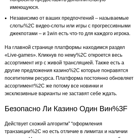
имеющуюся.
Независимо от ваших предпочтений – называемые
слоты%2C видео-слоты или игры с прогрессивными
джекпотами – и 1win есть что-то для каждого игрока.
На главной странице платформы находимся раздел
«Live-games». Кликнув по нему%2C откроется весь
ассортимент игр с живой трансляцией. Также есть а
другие предложения казино%2C которые понравятся
посетителям ресурса. Платформа постоянно обновляет
ассортимент%2C же потому все новинки и
эксклюзивные варианты не заставят себе ждать.
Безопасно Ли Казино Один Вин%3F
Действует схожий алгоритм” “оформления
транзакции%2C но есть отличие в лимитах и наличии