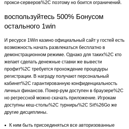
прокси-серверов%2C поэтому но боится ограничений.
воспользуйтесь 500% Бонусом
остального 1win
И ресурсе 1Win казино официальный сайт у гостей есть
возможность начать развлекаться бесплатно в
демонстрационном режиме. Однако для таких%2C кто
желает сделать денежные ставки же вывести
профит%2C требуется прохождение процедуры
регистрации. В награду получают персональный
кабинет%2C гарантированную конфиденциальность
личных финансов. Покер-рум доступен в браузере%2C
но регрессной можно скачать приложение. Игрокам
доступны кеш-столы%2C турниры%2C Sit%26Go же
другие дисциплины.
К ним быть присоединяться все авторизованные