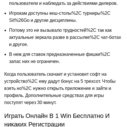
пользователи и наблюдать за действиями дилеров.
Игрокам доступны кеш-столы%2C турниры%2C
Sit%26Go и другие дисциплины.
Потому это не вызывало трудностей%2C так как
актуальные зеркала разве в рассылке%2C чат-ботах
и другое.
В нем для ставок предназначенные фишки%2C
запас них не ограничен.
Когда пользователь скачает и установит софт на
устройство%2C ему дадут бонус на 5 трехсот. Чтобы
взять но%2C нужно открыть приложение и зайти и
профиль. Дополнительные средствах для игры
поступят через 30 минут.
Играть Онлайн В 1 Win Бесплатно И
никаких Регистрации