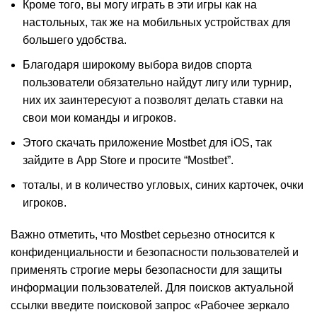
Кроме того, вы могу играть в эти игры как на
настольных, так же на мобильных устройствах для
большего удобства.
Благодаря широкому выбора видов спорта
пользователи обязательно найдут лигу или турнир,
них их заинтересуют а позволят делать ставки на
свои мои команды и игроков.
Этого скачать приложение Mostbet для iOS, так
зайдите в App Store и просите “Mostbet”.
тоталы, и в количество угловых, синих карточек, очки
игроков.
Важно отметить, что Mostbet серьезно относится к
конфиденциальности и безопасности пользователей и
применять строгие меры безопасности для защиты
информации пользователей. Для поисков актуальной
ссылки введите поисковой запрос «Рабочее зеркало