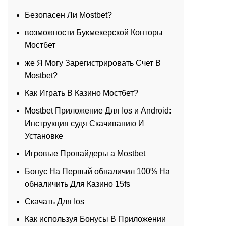
Безопасен Ли Mostbet?
возможности Букмекерской Конторы
Мостбет
же Я Могу Зарегистрировать Счет В
Mostbet?
Как Играть В Казино Мостбет?
Mostbet Приложение Для Ios и Android:
Инструкция судя Скачиванию И
Установке
Игровые Провайдеры а Mostbet
Бонус На Первый обналичил 100% На
обналичить Для Казино 15fs
Скачать Для Ios
Как используя Бонусы В Приложении