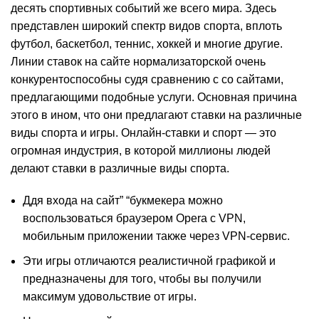
десять спортивных событий же всего мира. Здесь
представлен широкий спектр видов спорта, вплоть
футбол, баскетбол, теннис, хоккей и многие другие.
Линии ставок на сайте нормализаторской очень
конкурентоспособны судя сравнению с со сайтами,
предлагающими подобные услуги. Основная причина
этого в ином, что они предлагают ставки на различные
виды спорта и игры. Онлайн-ставки и спорт — это
огромная индустрия, в которой миллионы людей
делают ставки в различные виды спорта.
Ддя входа на сайт” “букмекера можно
воспользоваться браузером Opera с VPN,
мобильным приложении также через VPN-сервис.
Эти игры отличаются реалистичной графикой и
предназначены для того, чтобы вы получили
максимум удовольствие от игры.