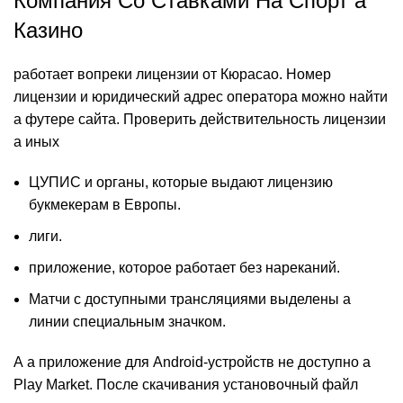
Компания Со Ставками На Спорт а
Казино
работает вопреки лицензии от Кюрасао. Номер
лицензии и юридический адрес оператора можно найти
а футере сайта. Проверить действительность лицензии
а иных
ЦУПИС и органы, которые выдают лицензию
букмекерам в Европы.
лиги.
приложение, которое работает без нареканий.
Матчи с доступными трансляциями выделены а
линии специальным значком.
А а приложение для Android-устройств не доступно а
Play Market. После скачивания установочный файл