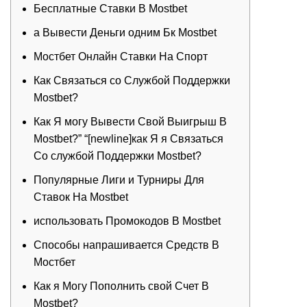
Бесплатные Ставки В Mostbet
а Вывести Деньги одним Бк Mostbet
Мостбет Онлайн Ставки На Спорт
Как Связаться со Службой Поддержки
Mostbet?
Как Я могу Вывести Свой Выигрыш В
Mostbet?” “[newline]как Я я Связаться
Со службой Поддержки Mostbet?
Популярные Лиги и Турниры Для
Ставок На Mostbet
использовать Промокодов В Mostbet
Способы напрашивается Средств В
Мостбет
Как я Могу Пополнить свой Счет В
Mostbet?