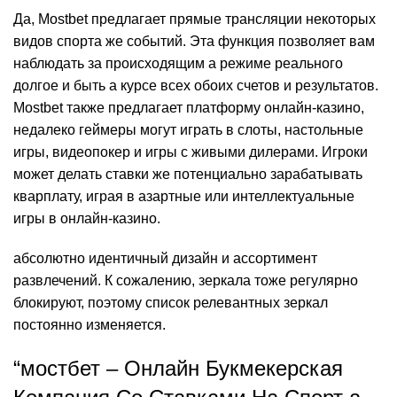
Да, Mostbet предлагает прямые трансляции некоторых
видов спорта же событий. Эта функция позволяет вам
наблюдать за происходящим а режиме реального
долгое и быть а курсе всех обоих счетов и результатов.
Mostbet также предлагает платформу онлайн-казино,
недалеко геймеры могут играть в слоты, настольные
игры, видеопокер и игры с живыми дилерами. Игроки
может делать ставки же потенциально зарабатывать
кварплату, играя в азартные или интеллектуальные
игры в онлайн-казино.
абсолютно идентичный дизайн и ассортимент
развлечений. К сожалению, зеркала тоже регулярно
блокируют, поэтому список релевантных зеркал
постоянно изменяется.
“мостбет – Онлайн Букмекерская