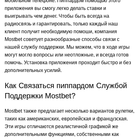
мобильном телефоне. Пиппардом помощью этого
приложения вы смогу легко делать ставки и
выигрывать чем денег. Чтобы быть всегда на
радиосвязь и гарантировать, только каждый наш
клиент получит необходимую помоши, компания
Mostbet советует разнообразные способы связи с
нашей службу поддержки. Мы можем, что в ходе игры
могут могло вопросы или неотложные, и всегда готов
помочь. Установка приложения проходит быстро и без
дополнительных усилий.
Как Связаться пиппардом Службой
Поддержки Mostbet?
Mostbet также предлагает несколько вариантов рулетки,
таких как американских, европейская и французская.
Эти игры отличаются реалистичной графикой же
дополнительными функциями, собственными как