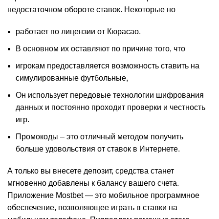
недостаточном обороте ставок. Некоторые но
работает по лицензии от Кюрасао.
В основном их оставляют по причине того, что
игрокам предоставляется возможность ставить на
симулированные футбольные,
Он использует передовые технологии шифрования
данных и постоянно проходит проверки и честность
игр.
Промокоды – это отличный методом получить
больше удовольствия от ставок в Интернете.
А только вы внесете депозит, средства станет
мгновенно добавлены к балансу вашего счета.
Приложение Mostbet — это мобильное программное
обеспечение, позволяющее играть в ставки на