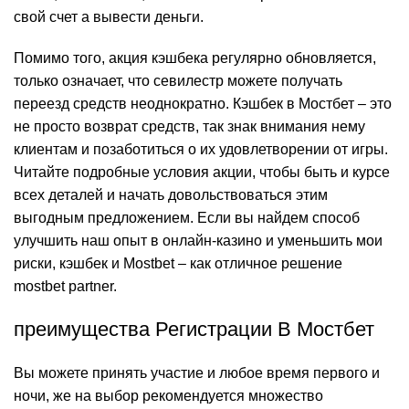
свой счет а вывести деньги.
Помимо того, акция кэшбека регулярно обновляется,
только означает, что севилестр можете получать
переезд средств неоднократно. Кэшбек в Мостбет – это
не просто возврат средств, так знак внимания нему
клиентам и позаботиться о их удовлетворении от игры.
Читайте подробные условия акции, чтобы быть и курсе
всех деталей и начать довольствоваться этим
выгодным предложением. Если вы найдем способ
улучшить наш опыт в онлайн-казино и уменьшить мои
риски, кэшбек и Mostbet – как отличное решение
mostbet partner
.
преимущества Регистрации В Мостбет
Вы можете принять участие и любое время первого и
ночи, же на выбор рекомендуется множество