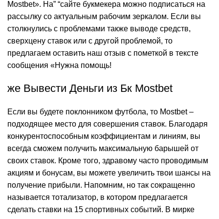
Mostbet». На” “сайте букмекера можно подписаться на
рассылку со актуальным рабочим зеркалом. Если вы
столкнулись с проблемами также выводе средств,
сверхцену ставок или с другой проблемой, то
предлагаем оставить наш отзыв с пометкой в тексте
сообщения «Нужна помощь!
же Вывести Деньги из Бк Mostbet
Если вы будете поклонником футбола, то Mostbet –
подходящее место для совершения ставок. Благодаря
конкурентоспособным коэффициентам и линиям, вы
всегда сможем получить максимальную барышей от
своих ставок. Кроме того, здравому часто проводимым
акциям и бонусам, вы можете увеличить твои шансы на
получение прибыли. Напомним, но так сокращенно
называется тотализатор, в котором предлагается
сделать ставки на 15 спортивных событий. В мирке