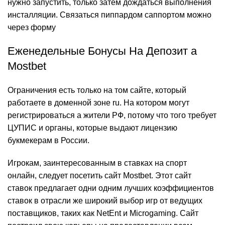
нужно запустить, только затем дождаться выполнения
инсталляции. Связаться пиппардом саппортом можно
через форму
Еженедельные Бонусы На Депозит а
Mostbet
Ограничения есть только на том сайте, который
работаете в доменной зоне ru. На котором могут
регистрироваться а жители РФ, потому что того требует
ЦУПИС и органы, которые выдают лицензию
букмекерам в России.
Игрокам, заинтересованным в ставках на спорт
онлайн, следует посетить сайт Mostbet. Этот сайт
ставок предлагает одни одним лучших коэффициентов
ставок в отрасли же широкий выбор игр от ведущих
поставщиков, таких как NetEnt и Microgaming. Сайт