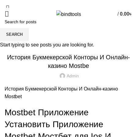
/
0.00
৳
SEARCH
HOME
MOSTBET KIRISH
MOSTBET KIRISH
Start typing to see posts you are looking for.
История Букмекерской Конторы И Онлайн-
казино Mostbe
Admin
История Букмекерской Конторы И Онлайн-казино
Mostbet
Mostbet Приложение
Установить Приложение
Mostbet Мостбет ддя Ios И