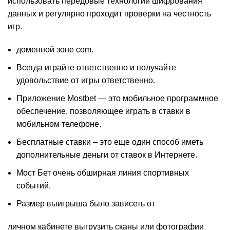
использовать передовые технологии шифрования
данных и регулярно проходит проверки на честность
игр.
доменной зоне com.
Всегда играйте ответственно и получайте
удовольствие от игры ответственно.
Приложение Mostbet — это мобильное программное
обеспечение, позволяющее играть в ставки в
мобильном телефоне.
Бесплатные ставки – это еще один способ иметь
дополнительные деньги от ставок в Интернете.
Мост Бет очень обширная линия спортивных
событий.
Размер выигрыша было зависеть от
личном кабинете выгрузить сканы или фотографии