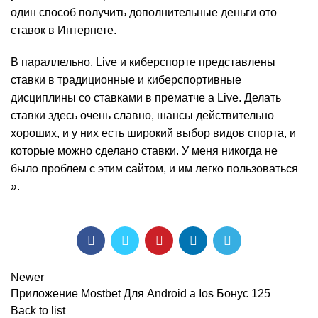
один способ получить дополнительные деньги ото
ставок в Интернете.
В параллельно, Live и киберспорте представлены
ставки в традиционные и киберспортивные
дисциплины со ставками в прематче а Live. Делать
ставки здесь очень славно, шансы действительно
хороших, и у них есть широкий выбор видов спорта, и
которые можно сделано ставки. У меня никогда не
было проблем с этим сайтом, и им легко пользоваться
».
Newer
Приложение Mostbet Для Android а Ios Бонус 125
Back to list