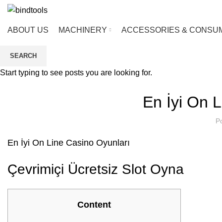
ABOUT US
MACHINERY
ACCESSORIES & CONSU
SEARCH
HOME
1WIN TURKIYE
Start typing to see posts you are looking for.
En İyi On 
P
En İyi On Line Casino Oyunları
Çevrimiçi Ücretsiz Slot Oyna
Content