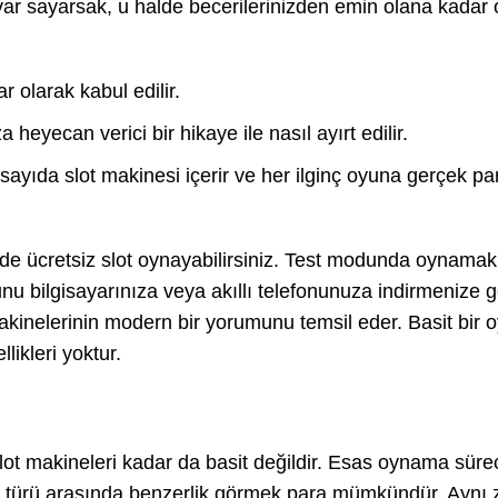
ar sayarsak, u halde becerilerinizden emin olana kadar
r olarak kabul edilir.
 heyecan verici bir hikaye ile nasıl ayırt edilir.
 sayıda slot makinesi içerir ve her ilginç oyuna gerçek pa
e ücretsiz slot oynayabilirsiniz. Test modunda oynamak 
 bilgisayarınıza veya akıllı telefonunuza indirmenize g
akinelerinin modern bir yorumunu temsil eder. Basit bir 
ikleri yoktur.
ot makineleri kadar da basit değildir. Esas oynama süre
 türü arasında benzerlik görmek para mümkündür. Aynı