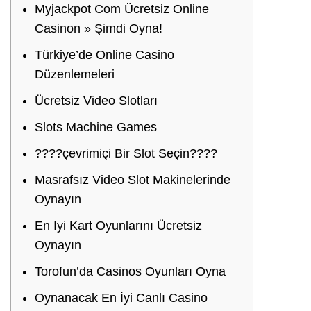
Myjackpot Com Ücretsiz Online
Casinon » Şimdi Oyna!
Türkiye’de Online Casino
Düzenlemeleri
Ücretsiz Video Slotları
Slots Machine Games
????çevrimiçi Bir Slot Seçin????
Masrafsız Video Slot Makinelerinde
Oynayın
En Iyi Kart Oyunlarını Ücretsiz
Oynayın
Torofun’da Casinos Oyunları Oyna
Oynanacak En İyi Canlı Casino