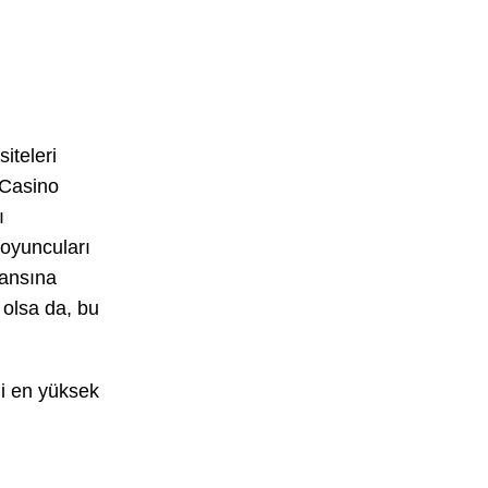
iteleri
 Casino
ı
 oyuncuları
sansına
 olsa da, bu
i en yüksek