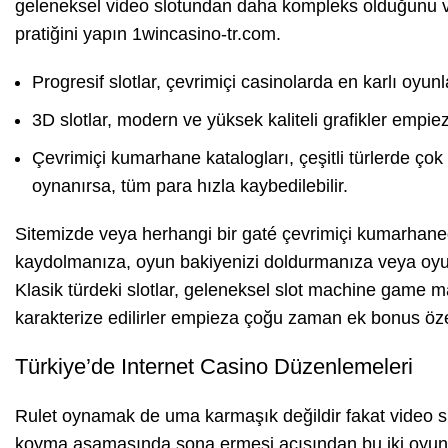
geleneksel video slotundan daha kompleks olduğunu v
pratiğini yapın
1wincasino-tr.com
.
Progresif slotlar, çevrimiçi casinolarda en karlı oyunla
3D slotlar, modern ve yüksek kaliteli grafikler empieza
Çevrimiçi kumarhane katalogları, çeşitli türlerde çok
oynanırsa, tüm para hızla kaybedilebilir.
Sitemizde veya herhangi bir gaté çevrimiçi kumarhaned
kaydolmanıza, oyun bakiyenizi doldurmanıza veya oyunu
Klasik türdeki slotlar, geleneksel slot machine game m
karakterize edilirler empieza çoğu zaman ek bonus özell
Türkiye’de Internet Casino Düzenlemeleri
Rulet oynamak de uma karmaşık değildir fakat video sl
koyma aşamasında sona ermesi açısından bu iki oyun