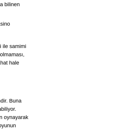
a bilinen
asino
i ile samimi
ı olmaması,
ahat hale
mdir. Buna
iliyor.
en oynayarak
 oyunun