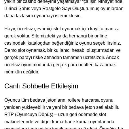
yakın bir casino deneyimi yaşatmaya” “çalışır. Nihayetinde,
Birinci Şahıs veya Rastgele Sayı Oluşturulmuş oyunlardan
daha fazlasını oynamayı istemektesin.
Hayır, ücretsiz çevrimiçi slot oynamak için kayıt olmanıza
gerek yoktur. Sitemizdeki ya da herhangi bir online
casinodaki katalogdan beğendiğiniz oyunu seçebilirsiniz.
Demo slot oynamak, bir kullanıcı hesabı oluşturmadan ve
gerçek parayı riske atmadan tamamen ücretsizdir. Ancak
ücretsiz oyun modunda gerçek para ödülleri kazanmak
mümkün değildir.
Canlı Sohbetle Etkileşim
Oyuncu tüm bedava jetonlarını rollere harcarsa oyunu
yeniden yükleyebilir ve yeni bir bedava jeton seti alabilir.
RTP (Oyuncuya Dönüş) – uzun geri ödemede slot
makinelerinde ve diğer kumarhane kumar oyunlarında
oyunculara iade edilen teorik paranın yüzdesi. Örneğin, bir