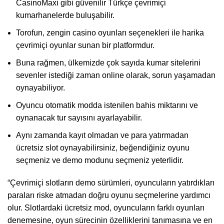
CasinoMaxi gibi güvenilir Türkçe çevrimiçi
kumarhanelerde buluşabilir.
Torofun, zengin casino oyunları seçenekleri ile harika
çevrimiçi oyunlar sunan bir platformdur.
Buna rağmen, ülkemizde çok sayıda kumar sitelerini
sevenler istediği zaman online olarak, sorun yaşamadan
oynayabiliyor.
Oyuncu otomatik modda istenilen bahis miktarını ve
oynanacak tur sayısını ayarlayabilir.
Aynı zamanda kayıt olmadan ve para yatırmadan
ücretsiz slot oynayabilirsiniz, beğendiğiniz oyunu
seçmeniz ve demo modunu seçmeniz yeterlidir.
“Çevrimiçi slotların demo sürümleri, oyuncuların yatırdıkları
paraları riske atmadan doğru oyunu seçmelerine yardımcı
olur. Slotlardaki ücretsiz mod, oyuncuların farklı oyunları
denemesine, oyun sürecinin özelliklerini tanımasına ve en