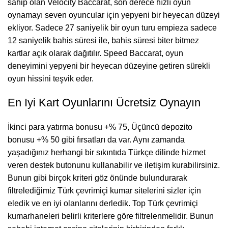
sahip olan Velocity Baccarat, son derece hızlı oyun
oynamayı seven oyuncular için yepyeni bir heyecan düzeyi
ekliyor. Sadece 27 saniyelik bir oyun turu empieza sadece
12 saniyelik bahis süresi ile, bahis süresi biter bitmez
kartlar açık olarak dağıtılır. Speed Baccarat, oyun
deneyimini yepyeni bir heyecan düzeyine getiren sürekli
oyun hissini teşvik eder.
En Iyi Kart Oyunlarını Ücretsiz Oynayın
İkinci para yatırma bonusu +% 75, Üçüncü depozito
bonusu +% 50 gibi fırsatları da var. Aynı zamanda
yaşadığınız herhangi bir sıkıntıda Türkçe dilinde hizmet
veren destek butonunu kullanabilir ve iletişim kurabilirsiniz.
Bunun gibi birçok kriteri göz önünde bulundurarak
filtrelediğimiz Türk çevrimiçi kumar sitelerini sizler için
eledik ve en iyi olanlarını derledik. Top Türk çevrimiçi
kumarhaneleri belirli kriterlere göre filtrelenmelidir. Bunun