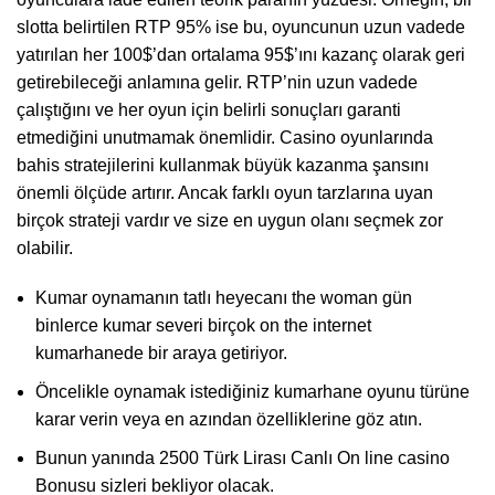
slotta belirtilen RTP 95% ise bu, oyuncunun uzun vadede
yatırılan her 100$’dan ortalama 95$’ını kazanç olarak geri
getirebileceği anlamına gelir. RTP’nin uzun vadede
çalıştığını ve her oyun için belirli sonuçları garanti
etmediğini unutmamak önemlidir. Casino oyunlarında
bahis stratejilerini kullanmak büyük kazanma şansını
önemli ölçüde artırır. Ancak farklı oyun tarzlarına uyan
birçok strateji vardır ve size en uygun olanı seçmek zor
olabilir.
Kumar oynamanın tatlı heyecanı the woman gün
binlerce kumar severi birçok on the internet
kumarhanede bir araya getiriyor.
Öncelikle oynamak istediğiniz kumarhane oyunu türüne
karar verin veya en azından özelliklerine göz atın.
Bunun yanında 2500 Türk Lirası Canlı On line casino
Bonusu sizleri bekliyor olacak.