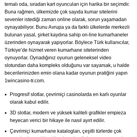
temalı oda, sıradan kart oyuncuları için harika bir seçimdir.
Buna rağmen, ülkemizde çok sayıda kumar sitelerini
sevenler istediği zaman online olarak, sorun yaşamadan
oynayabiliyor. Bunu Avrupa ya da farklı ülkelerde merkezli
bulunan yasal, şirket kaydına sahip on-line kumarhaneler
üzerinden oynayarak yapıyorlar. Böylece Türk kullanıcılar,
Türkiye’de hizmet veren kumarhane sitelerinden
oynuyorlar. Oynadığınız oyunun geleneksel video
slotundan daha kompleks olduğunu var sayarsak, u halde
becerilerinizden emin olana kadar oyunun pratiğini yapın
1wincasino-tr.com
.
Progresif slotlar, çevrimiçi casinolarda en karlı oyunlar
olarak kabul edilir.
3D slotlar, modern ve yüksek kaliteli grafikler empieza
heyecan verici bir hikaye ile nasıl ayırt edilir.
Çevrimiçi kumarhane katalogları, çeşitli türlerde çok