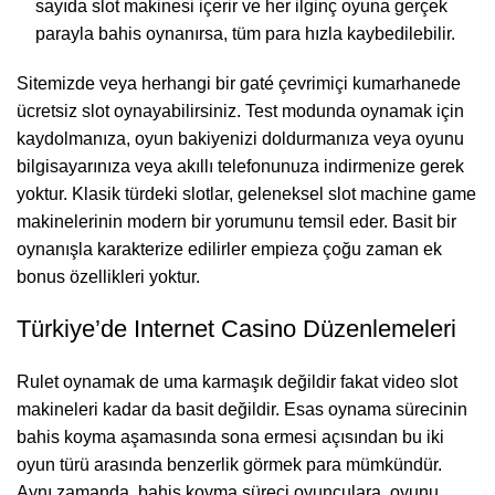
sayıda slot makinesi içerir ve her ilginç oyuna gerçek
parayla bahis oynanırsa, tüm para hızla kaybedilebilir.
Sitemizde veya herhangi bir gaté çevrimiçi kumarhanede
ücretsiz slot oynayabilirsiniz. Test modunda oynamak için
kaydolmanıza, oyun bakiyenizi doldurmanıza veya oyunu
bilgisayarınıza veya akıllı telefonunuza indirmenize gerek
yoktur. Klasik türdeki slotlar, geleneksel slot machine game
makinelerinin modern bir yorumunu temsil eder. Basit bir
oynanışla karakterize edilirler empieza çoğu zaman ek
bonus özellikleri yoktur.
Türkiye’de Internet Casino Düzenlemeleri
Rulet oynamak de uma karmaşık değildir fakat video slot
makineleri kadar da basit değildir. Esas oynama sürecinin
bahis koyma aşamasında sona ermesi açısından bu iki
oyun türü arasında benzerlik görmek para mümkündür.
Aynı zamanda, bahis koyma süreci oyunculara, oyunu