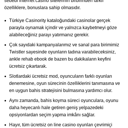
sebebi internet casino sitelerinin birbirinden farklı
özelliklere, bonuslara sahip olmasıdır.
Türkiye Casinority kataloğundaki casinolar gerçek
parayla oynamak içindir ve yalnızca kaybetmeyi göze
alabileceğiniz parayı yatırmanız gerekir.
Çok sayıdaki kampanyalarımız ve sanal para birimimiz
Twistler sayesinde oyunların tadına varabileceksiniz,
ankle rehab ebook de bazen bu dakikaların keyfini
ücretsiz çıkartarak.
Slotlardaki ücretsiz mod, oyuncuların farklı oyunları
denemesine, oyun sürecinin özelliklerini tanımasına ve
en uygun bahis stratejisini bulmasına yardımcı olur.
Aynı zamanda, bahis koyma süreci oyunculara, oyunu
daha heyecanlı hale getiren geniş yelpazedeki
opsiyonlardan seçim yapma imkânı sağlar.
Hayır, tüm ücretsiz on line casino oyunları çevrimiçi