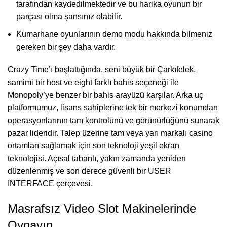
tarafından kaydedilmektedir ve bu harika oyunun bir
parçası olma şansınız olabilir.
Kumarhane oyunlarının demo modu hakkında bilmeniz
gereken bir şey daha vardır.
Crazy Time’ı başlattığında, seni büyük bir Çarkıfelek,
samimi bir host ve eight farklı bahis seçeneği ile
Monopoly’ye benzer bir bahis arayüzü karşılar. Arka uç
platformumuz, lisans sahiplerine tek bir merkezi konumdan
operasyonlarının tam kontrolünü ve görünürlüğünü sunarak
pazar lideridir. Talep üzerine tam veya yarı markalı casino
ortamları sağlamak için son teknoloji yeşil ekran
teknolojisi. Açısal tabanlı, yakın zamanda yeniden
düzenlenmiş ve son derece güvenli bir USER
INTERFACE çerçevesi.
Masrafsız Video Slot Makinelerinde
Oynayın