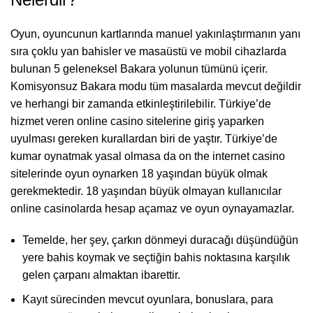
Oyun, oyuncunun kartlarında manuel yakınlaştırmanın yanı
sıra çoklu yan bahisler ve masaüstü ve mobil cihazlarda
bulunan 5 geleneksel Bakara yolunun tümünü içerir.
Komisyonsuz Bakara modu tüm masalarda mevcut değildir
ve herhangi bir zamanda etkinleştirilebilir. Türkiye’de
hizmet veren online casino sitelerine giriş yaparken
uyulması gereken kurallardan biri de yaştır. Türkiye’de
kumar oynatmak yasal olmasa da on the internet casino
sitelerinde oyun oynarken 18 yaşından büyük olmak
gerekmektedir. 18 yaşından büyük olmayan kullanıcılar
online casinolarda hesap açamaz ve oyun oynayamazlar.
Temelde, her şey, çarkın dönmeyi duracağı düşündüğün
yere bahis koymak ve seçtiğin bahis noktasına karşılık
gelen çarpanı almaktan ibarettir.
Kayıt sürecinden mevcut oyunlara, bonuslara, para