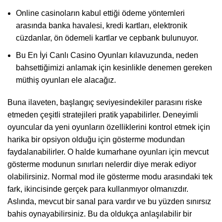
Online casinoların kabul ettiği ödeme yöntemleri
arasında banka havalesi, kredi kartları, elektronik
cüzdanlar, ön ödemeli kartlar ve cepbank bulunuyor.
Bu En İyi Canlı Casino Oyunları kılavuzunda, neden
bahsettiğimizi anlamak için kesinlikle denemen gereken
müthiş oyunları ele alacağız.
Buna ilaveten, başlangıç seviyesindekiler parasını riske
etmeden çeşitli stratejileri pratik yapabilirler. Deneyimli
oyuncular da yeni oyunların özelliklerini kontrol etmek için
harika bir opsiyon olduğu için gösterme modundan
faydalanabilirler. O halde kumarhane oyunları için mevcut
gösterme modunun sınırları nelerdir diye merak ediyor
olabilirsiniz. Normal mod ile gösterme modu arasındaki tek
fark, ikincisinde gerçek para kullanmıyor olmanızdır.
Aslında, mevcut bir sanal para vardır ve bu yüzden sınırsız
bahis oynayabilirsiniz. Bu da oldukça anlaşılabilir bir