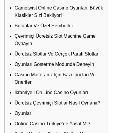
Gametwist Online Casino Oyunları: Büyük
Klasikler Sizi Bekliyor!
Butonlar Ve Özel Semboller
Çevrimiçi Ücretsiz Slot Machine Game
Oynayın
Ücretsiz Slotlar Ve Gerçek Paralı Slotlar
Oyunları Gösterme Modunda Deneyin
Casino Maceranız Için Bazı Ipuçları Ve
Öneriler
İkramiyeli On Line Casino Oyunları
Ücretsiz Çevrimiçi Slotlar Nasıl Oynanır?
Oyunlar
Online Casino Türkiye’de Yasal Mı?