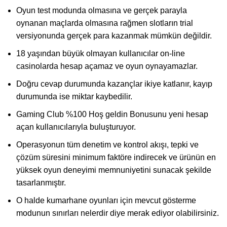
Oyun test modunda olmasına ve gerçek parayla
oynanan maçlarda olmasına rağmen slotların trial
versiyonunda gerçek para kazanmak mümkün değildir.
18 yaşından büyük olmayan kullanıcılar on-line
casinolarda hesap açamaz ve oyun oynayamazlar.
Doğru cevap durumunda kazançlar ikiye katlanır, kayıp
durumunda ise miktar kaybedilir.
Gaming Club %100 Hoş geldin Bonusunu yeni hesap
açan kullanıcılarıyla buluşturuyor.
Operasyonun tüm denetim ve kontrol akışı, tepki ve
çözüm süresini minimum faktöre indirecek ve ürünün en
yüksek oyun deneyimi memnuniyetini sunacak şekilde
tasarlanmıştır.
O halde kumarhane oyunları için mevcut gösterme
modunun sınırları nelerdir diye merak ediyor olabilirsiniz.