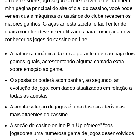
ambiente sobre jogo seguro at the conveniente. Também
mhh página principal do site oficial do cassino, você pode
ver em quais máquinas os usuários do clube recebem os
maiores ganhos. Graças an esta tabela, é fácil entender
quais modelos devem ser utilizados para começar a new
conhecer os jogos do cassino on-line.
A natureza dinâmica da curva garante que não haja dois
games iguais, acrescentando alguma camada extra
sobre emoção ao game.
O apostador poderá acompanhar, ao segundo, an
evolução do jogo, com dados atualizados em relação a
todas as apostas.
A ampla seleção de jogos é uma das características
mais atraentes do cassino.
A seção de casino online Pin-Up oferece” “aos
jogadores uma numerosa gama de jogos desenvolvidos