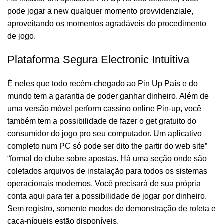
pode jogar a new qualquer momento provvidenziale,
aproveitando os momentos agradáveis do procedimento
de jogo.
Plataforma Segura Electronic Intuitiva
É neles que todo recém-chegado ao Pin Up País e do
mundo tem a garantia de poder ganhar dinheiro. Além de
uma versão móvel perform cassino online Pin-up, você
também tem a possibilidade de fazer o get gratuito do
consumidor do jogo pro seu computador. Um aplicativo
completo num PC só pode ser dito the partir do web site”
“formal do clube sobre apostas. Há uma seção onde são
coletados arquivos de instalação para todos os sistemas
operacionais modernos. Você precisará de sua própria
conta aqui para ter a possibilidade de jogar por dinheiro.
Sem registro, somente modos de demonstração de roleta e
caça-níqueis estão disponíveis.