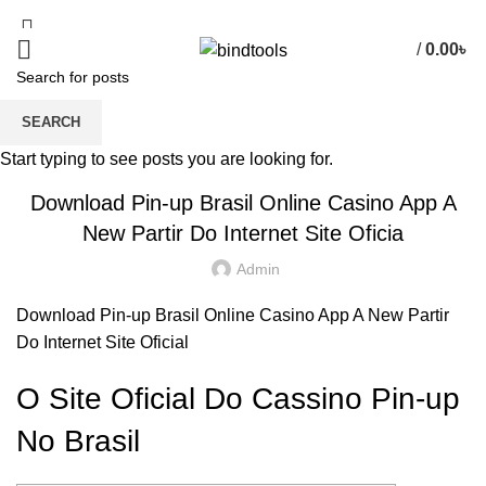
/
0.00
৳
SEARCH
HOME
PIN UP BRAZIL
PIN UP BRAZIL
Start typing to see posts you are looking for.
Download Pin-up Brasil️ Online Casino App A
New Partir Do Internet Site Oficia
Admin
Download Pin-up Brasil️ Online Casino App A New Partir
Do Internet Site Oficial
O Site Oficial Do Cassino Pin-up
No Brasil