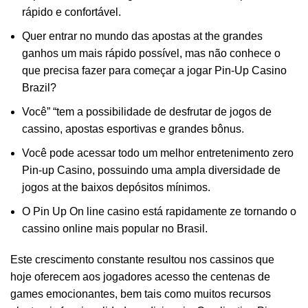
rápido e confortável.
Quer entrar no mundo das apostas at the grandes
ganhos um mais rápido possível, mas não conhece o
que precisa fazer para começar a jogar Pin-Up Casino
Brazil?
Você” “tem a possibilidade de desfrutar de jogos de
cassino, apostas esportivas e grandes bônus.
Você pode acessar todo um melhor entretenimento zero
Pin-up Casino, possuindo uma ampla diversidade de
jogos at the baixos depósitos mínimos.
O Pin Up On line casino está rapidamente ze tornando o
cassino online mais popular no Brasil.
Este crescimento constante resultou nos cassinos que
hoje oferecem aos jogadores acesso the centenas de
games emocionantes, bem tais como muitos recursos