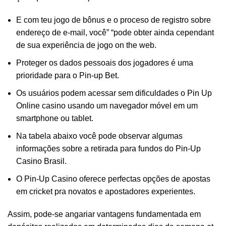
E com teu jogo de bônus e o proceso de registro sobre
endereço de e-mail, você” “pode obter ainda cependant
de sua experiência de jogo on the web.
Proteger os dados pessoais dos jogadores é uma
prioridade para o Pin-up Bet.
Os usuários podem acessar sem dificuldades o Pin Up
Online casino usando um navegador móvel em um
smartphone ou tablet.
Na tabela abaixo você pode observar algumas
informações sobre a retirada para fundos do Pin-Up
Casino Brasil.
O Pin-Up Casino oferece perfectas opções de apostas
em cricket pra novatos e apostadores experientes.
Assim, pode-se angariar vantagens fundamentada em