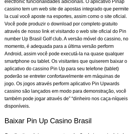
electronic funcionalidades adicionais. O aplicativo Pinap
cassino tem um web site de apostas integrado que permite
la cual você aposte na esportes, assim como o site oficial.
Você pode produzir o download por completo gratuito
através de nosso link et visitando o web site oficial do Pin
number Up Brasil Golf club. A versão móvel do cassino, no
momento, é adequada para a última versão perform
Android, assim você pode executá-la na quase qualquer
smartphone ou tablet. Os visitantes que quiserem baixar o
aplicativo do cassino Pin Up para seu telefone (tablet)
poderão se entreter confortavelmente em máquinas de
jogo. Os jogos através perform aplicativo Pin Upwards
cassino são lançados em modo para demonstração, você
também pode jogar através de” “dinheiro nos caça-níqueis
disponíveis.
Baixar Pin Up Casino Brasil