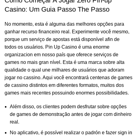
Como Começar A Jogar Zero Pin-up
Casino: Um Guia Passo The Passo
No momento, esta é alguma das melhores opções para
ganhar recurso financeiro real. Experimente você mesmo,
porque um serviço de apostas está disponível afin de
todos os usuários. Pin Up Casino é uma enorme
organizacion em nosso país que oferece serviços de
games no mais gran nível. Esta é uma marca sobre alta
qualidade o qual une milhares de usuários que adoram
jogar no cassino. Aqui você encontrará centenas de games
de cassino distintos em diferentes formatos, muitos dos
games mais recentes possuindo enormes possibilidades.
Além disso, os clientes podem desfrutar sobre opções
de games de demonstração antes de jogar com dinheiro
real.
No aplicativo, é possível realizar o padrón e fazer sign in