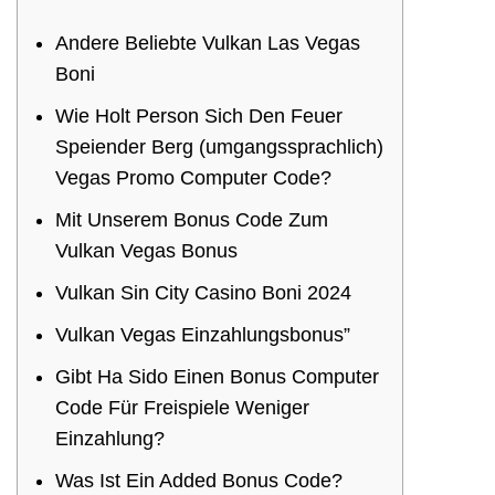
Andere Beliebte Vulkan Las Vegas
Boni
Wie Holt Person Sich Den Feuer
Speiender Berg (umgangssprachlich)
Vegas Promo Computer Code?
Mit Unserem Bonus Code Zum
Vulkan Vegas Bonus
Vulkan Sin City Casino Boni 2024
Vulkan Vegas Einzahlungsbonus”
Gibt Ha Sido Einen Bonus Computer
Code Für Freispiele Weniger
Einzahlung?
Was Ist Ein Added Bonus Code?