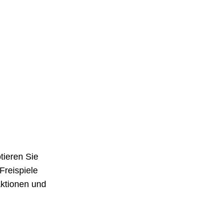
tieren Sie
Freispiele
Aktionen und