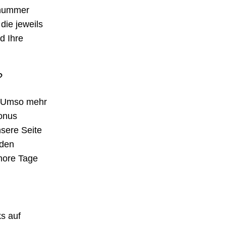
ynummer
die jeweils
d Ihre
?
n. Umso mehr
onus
sere Seite
 den
more Tage
s auf