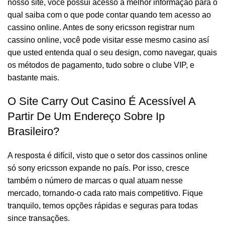
nosso site, você possui acesso à melhor informação para o
qual saiba com o que pode contar quando tem acesso ao
cassino online. Antes de sony ericsson registrar num
cassino online, você pode visitar esse mesmo casino así
que usted entenda qual o seu design, como navegar, quais
os métodos de pagamento, tudo sobre o clube VIP, e
bastante mais.
O Site Carry Out Casino É Acessível A
Partir De Um Endereço Sobre Ip
Brasileiro?
A resposta é difícil, visto que o setor dos cassinos online
só sony ericsson expande no país. Por isso, cresce
também o número de marcas o qual atuam nesse
mercado, tornando-o cada rato mais competitivo. Fique
tranquilo, temos opções rápidas e seguras para todas
since transações.