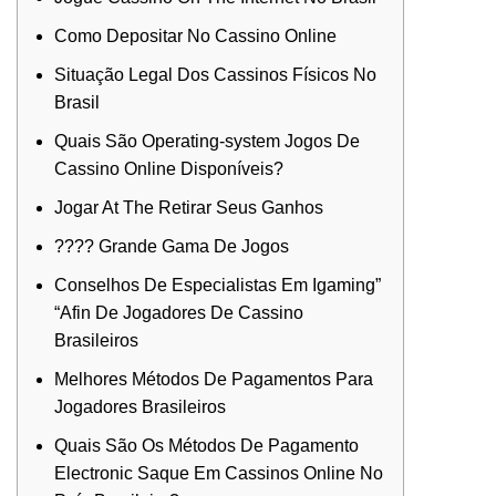
Como Depositar No Cassino Online
Situação Legal Dos Cassinos Físicos No
Brasil
Quais São Operating-system Jogos De
Cassino Online Disponíveis?
Jogar At The Retirar Seus Ganhos
???? Grande Gama De Jogos
Conselhos De Especialistas Em Igaming”
“Afin De Jogadores De Cassino
Brasileiros
Melhores Métodos De Pagamentos Para
Jogadores Brasileiros
Quais São Os Métodos De Pagamento
Electronic Saque Em Cassinos Online No