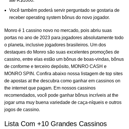
até R$1000.
Você também poderá servir perguntado se gostaria de
receber operating system bônus do novo jogador.
Monro é 1 cassino novo no mercado, pois abriu suas
portas no ano de 2023 para jogadores absolutamente todo
o planeta, inclusive jogadores brasileiros. Um dos
destaques do Monro são suas excelentes promoções de
cassino, entre elas estão um bônus de boas-vindas, bônus
de conforme e terceiro depósito, MONRO CASH e
MONRO SPIN. Confira abaixo nossa listagem de top sites
de apostas at the descubra como ganhar em cassinos on
the internet que pagam. Em nossos cassinos
recomendados, você pode ganhar bônus incríveis at the
jogar uma muy buena variedade de caça-níqueis e outros
jogos de cassino.
Lista Com +10 Grandes Cassinos