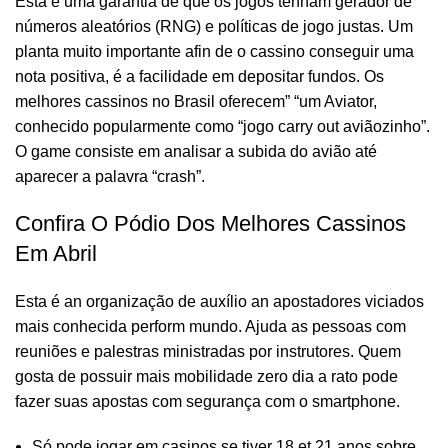
Esta é uma garantia de que os jogos tenham gerador de
números aleatórios (RNG) e políticas de jogo justas. Um
planta muito importante afin de o cassino conseguir uma
nota positiva, é a facilidade em depositar fundos. Os
melhores cassinos no Brasil oferecem” “um Aviator,
conhecido popularmente como “jogo carry out aviãozinho”.
O game consiste em analisar a subida do avião até
aparecer a palavra “crash”.
Confira O Pódio Dos Melhores Cassinos
Em Abril
Esta é an organização de auxílio an apostadores viciados
mais conhecida perform mundo. Ajuda as pessoas com
reuniões e palestras ministradas por instrutores. Quem
gosta de possuir mais mobilidade zero dia a rato pode
fazer suas apostas com segurança com o smartphone.
Só pode jogar em casinos se tiver 18 et 21 anos sobre