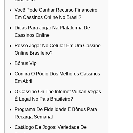
Você Pode Ganhar Recurso Financeiro
Em Cassinos Online No Brasil?
Dicas Para Jogar Na Plataforma De
Cassinos Online
Posso Jogar No Celular Em Um Cassino
Online Brasileiro?
Bônus Vip
Confira O Pódio Dos Melhores Cassinos
Em Abril
O Cassino On The Internet Vulkan Vegas
É Legal No País Brasileiro?
Programa De Fidelidade E Bônus Para
Recarga Semanal
Catálogo De Jogos: Variedade De