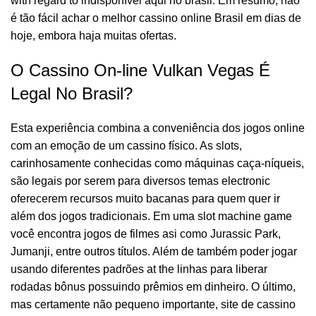
with regard to indisponível aqui no brasil. Em resumo, não
é tão fácil achar o melhor cassino online Brasil em dias de
hoje, embora haja muitas ofertas.
O Cassino On-line Vulkan Vegas É
Legal No Brasil?
Esta experiência combina a conveniência dos jogos online
com an emoção de um cassino físico. As slots,
carinhosamente conhecidas como máquinas caça-níqueis,
são legais por serem para diversos temas electronic
oferecerem recursos muito bacanas para quem quer ir
além dos jogos tradicionais. Em uma slot machine game
você encontra jogos de filmes asi como Jurassic Park,
Jumanji, entre outros títulos. Além de também poder jogar
usando diferentes padrões at the linhas para liberar
rodadas bônus possuindo prêmios em dinheiro. O último,
mas certamente não pequeno importante, site de cassino