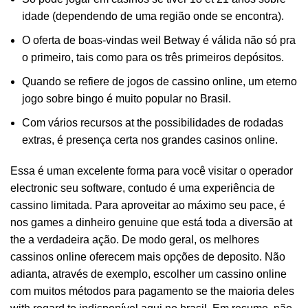
idade (dependendo de uma região onde se encontra).
O oferta de boas-vindas weil Betway é válida não só pra
o primeiro, tais como para os três primeiros depósitos.
Quando se refiere de jogos de cassino online, um eterno
jogo sobre bingo é muito popular no Brasil.
Com vários recursos at the possibilidades de rodadas
extras, é presença certa nos grandes casinos online.
Essa é uman excelente forma para você visitar o operador
electronic seu software, contudo é uma experiência de
cassino limitada. Para aproveitar ao máximo seu pace, é
nos games a dinheiro genuine que está toda a diversão at
the a verdadeira ação. De modo geral, os melhores
cassinos online oferecem mais opções de deposito. Não
adianta, através de exemplo, escolher um cassino online
com muitos métodos para pagamento se the maioria deles