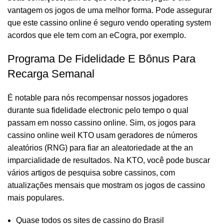
vantagem os jogos de uma melhor forma. Pode assegurar
que este cassino online é seguro vendo operating system
acordos que ele tem com an eCogra, por exemplo.
Programa De Fidelidade E Bônus Para
Recarga Semanal
É notable para nós recompensar nossos jogadores
durante sua fidelidade electronic pelo tempo o qual
passam em nosso cassino online. Sim, os jogos para
cassino online weil KTO usam geradores de números
aleatórios (RNG) para fiar an aleatoriedade at the an
imparcialidade de resultados. Na KTO, você pode buscar
vários artigos de pesquisa sobre cassinos, com
atualizações mensais que mostram os jogos de cassino
mais populares.
Quase todos os sites de cassino do Brasil