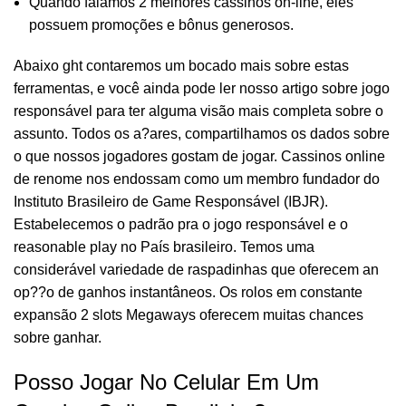
Quando falamos 2 melhores cassinos on-line, eles
possuem promoções e bônus generosos.
Abaixo ght contaremos um bocado mais sobre estas
ferramentas, e você ainda pode ler nosso artigo sobre jogo
responsável para ter alguma visão mais completa sobre o
assunto. Todos os a?ares, compartilhamos os dados sobre
o que nossos jogadores gostam de jogar. Cassinos online
de renome nos endossam como um membro fundador do
Instituto Brasileiro de Game Responsável (IBJR).
Estabelecemos o padrão pra o jogo responsável e o
reasonable play no País brasileiro. Temos uma
considerável variedade de raspadinhas que oferecem an
op??o de ganhos instantâneos. Os rolos em constante
expansão 2 slots Megaways oferecem muitas chances
sobre ganhar.
Posso Jogar No Celular Em Um