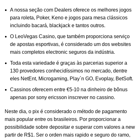
A nossa seção com Dealers oferece os melhores jogos
para roleta, Poker, Keno e jogos para mesa clássicos
incluindo bacará, blackjack e tantos outros.
O LeoVegas Casino, que também proporciona serviço
de apostas esportivas, é considerado um dos websites
mais completos electronic seguros da indústria.
Toda esta variedade é graças às parcerias superior a
130 provedores conhecidíssimos no mercado, dentre
eles NetEnt, Microgaming, Play`n GO, Evoplay, BetSoft.
Cassinos oferecem entre €5-10 na dinheiro de bônus
apenas por sony ericsson inscrever no cassino.
Neste dia, o pix é considerado o método de pagamento
mais popular entre os brasileiros. Por proporcionar a
possibilidade sobre depositar e superar com valores a new
partir de R$1. Ser o orden mais rapido e seguro do ramo,