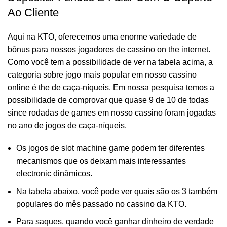
Ao Cliente
Aqui na KTO, oferecemos uma enorme variedade de
bônus para nossos jogadores de cassino on the internet.
Como você tem a possibilidade de ver na tabela acima, a
categoria sobre jogo mais popular em nosso cassino
online é the de caça-níqueis. Em nossa pesquisa temos a
possibilidade de comprovar que quase 9 de 10 de todas
since rodadas de games em nosso cassino foram jogadas
no ano de jogos de caça-níqueis.
Os jogos de slot machine game podem ter diferentes
mecanismos que os deixam mais interessantes
electronic dinâmicos.
Na tabela abaixo, você pode ver quais são os 3 também
populares do mês passado no cassino da KTO.
Para saques, quando você ganhar dinheiro de verdade