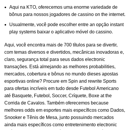
Aqui na KTO, oferecemos uma enorme variedade de
bônus para nossos jogadores de cassino on the internet.
Usualmente, você pode escolher entre an opção instant
play systems baixar o aplicativo móvel do cassino.
Aqui, você encontra mais de 700 títulos para se divertir,
com temas diversos e divertidos, mecânicas inovadoras e,
claro, segurança total para seus dados electronic
transações. Está almejando as melhores probabilities,
mercados, cobertura e bônus no mundo dieses apostas
esportivas online? Procure em Spin and rewrite Sports
para ofertas incríveis em tudo desde Futebol Americano
até Basquete, Futebol, Soccer, Críquete, Boxe at the
Corrida de Cavalos. Também oferecemos because
melhores odds em esportes mais específicos como Dados,
Snooker e Tênis de Mesa, junto possuindo mercados
ainda mais específicos como entretenimento electronic