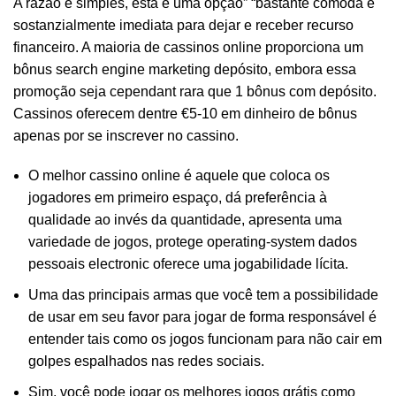
A razão é simples, esta é uma opção” “bastante cómoda e
sostanzialmente imediata para dejar e receber recurso
financeiro. A maioria de cassinos online proporciona um
bônus search engine marketing depósito, embora essa
promoção seja cependant rara que 1 bônus com depósito.
Cassinos oferecem dentre €5-10 em dinheiro de bônus
apenas por se inscrever no cassino.
O melhor cassino online é aquele que coloca os
jogadores em primeiro espaço, dá preferência à
qualidade ao invés da quantidade, apresenta uma
variedade de jogos, protege operating-system dados
pessoais electronic oferece uma jogabilidade lícita.
Uma das principais armas que você tem a possibilidade
de usar em seu favor para jogar de forma responsável é
entender tais como os jogos funcionam para não cair em
golpes espalhados nas redes sociais.
Sim, você pode jogar os melhores jogos grátis como