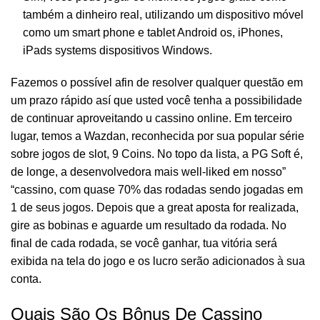
também a dinheiro real, utilizando um dispositivo móvel
como um smart phone e tablet Android os, iPhones,
iPads systems dispositivos Windows.
Fazemos o possível afin de resolver qualquer questão em
um prazo rápido así que usted você tenha a possibilidade
de continuar aproveitando u cassino online. Em terceiro
lugar, temos a Wazdan, reconhecida por sua popular série
sobre jogos de slot, 9 Coins. No topo da lista, a PG Soft é,
de longe, a desenvolvedora mais well-liked em nosso”
“cassino, com quase 70% das rodadas sendo jogadas em
1 de seus jogos. Depois que a great aposta for realizada,
gire as bobinas e aguarde um resultado da rodada. No
final de cada rodada, se você ganhar, tua vitória será
exibida na tela do jogo e os lucro serão adicionados à sua
conta.
Quais São Os Bônus De Cassino