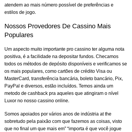
atendem ao mais número possível de preferências e
estilos de jogo.
Nossos Provedores De Cassino Mais
Populares
Um aspecto muito importante pro cassino ter alguma nota
positiva, é a facilidade na depositar fundos. Checamos
todos os métodos de depósito disponíveis e verificamos se
os mais populares, como cartões de crédito Visa ou
MasterCard, transferência bancária, boleto bancário, Pix,
PayPal e diversos, estão incluídos. Temos ainda um
metodo de cashback pra aqueles que atingiram o nível
Luxor no nosso cassino online.
Somos apoiados por vários anos de indústria at the
sobretudo pela paixão com que fazemos as coisas, visto
que no final um que mais em” “importa é que você jogue