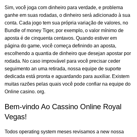
Sim, você joga com dinheiro para verdade, e problema
ganhe em suas rodadas, o dinheiro será adicionado à sua
conta. Cada jogo tem sua própria variação de valores, no
Bundle of money Tiger, por exemplo, o valor mínimo de
aposta é de cinquenta centavos. Quando estiver em
página do game, você começa definindo an aposta,
escolhendo a quantia de dinheiro que desejan apostar por
rodada. No caso improvável para você precisar ceder
seguimento an uma retirada, nossa equipe de suporte
dedicada está pronta e aguardando para auxiliar. Existem
muitas razões pelas quais você pode confiar na equipe do
Online casino. org.
Bem-vindo Ao Cassino Online Royal
Vegas!
Todos operating system meses revisamos a new nossa