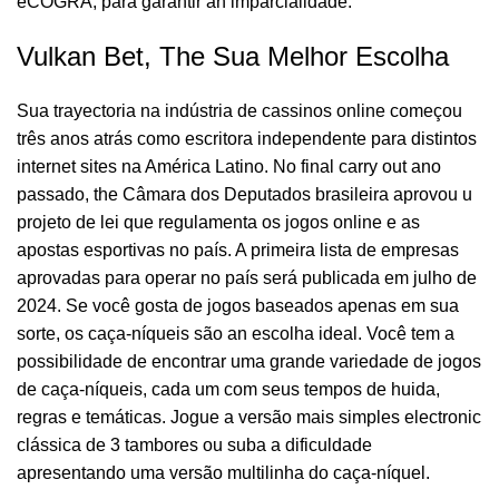
eCOGRA, para garantir an imparcialidade.
Vulkan Bet, The Sua Melhor Escolha
Sua trayectoria na indústria de cassinos online começou
três anos atrás como escritora independente para distintos
internet sites na América Latino. No final carry out ano
passado, the Câmara dos Deputados brasileira aprovou u
projeto de lei que regulamenta os jogos online e as
apostas esportivas no país. A primeira lista de empresas
aprovadas para operar no país será publicada em julho de
2024. Se você gosta de jogos baseados apenas em sua
sorte, os caça-níqueis são an escolha ideal. Você tem a
possibilidade de encontrar uma grande variedade de jogos
de caça-níqueis, cada um com seus tempos de huida,
regras e temáticas. Jogue a versão mais simples electronic
clássica de 3 tambores ou suba a dificuldade
apresentando uma versão multilinha do caça-níquel.