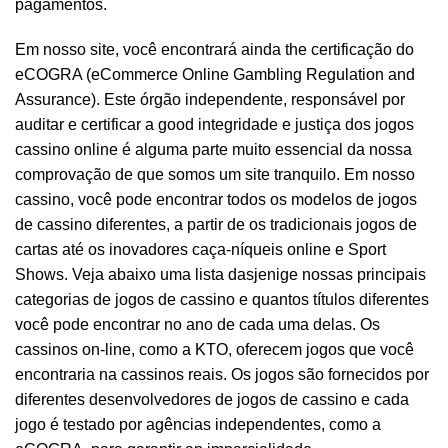
pagamentos.
Em nosso site, você encontrará ainda the certificação do
eCOGRA (eCommerce Online Gambling Regulation and
Assurance). Este órgão independente, responsável por
auditar e certificar a good integridade e justiça dos jogos
cassino online é alguma parte muito essencial da nossa
comprovação de que somos um site tranquilo. Em nosso
cassino, você pode encontrar todos os modelos de jogos
de cassino diferentes, a partir de os tradicionais jogos de
cartas até os inovadores caça-níqueis online e Sport
Shows. Veja abaixo uma lista dasjenige nossas principais
categorias de jogos de cassino e quantos títulos diferentes
você pode encontrar no ano de cada uma delas. Os
cassinos on-line, como a KTO, oferecem jogos que você
encontraria na cassinos reais. Os jogos são fornecidos por
diferentes desenvolvedores de jogos de cassino e cada
jogo é testado por agências independentes, como a