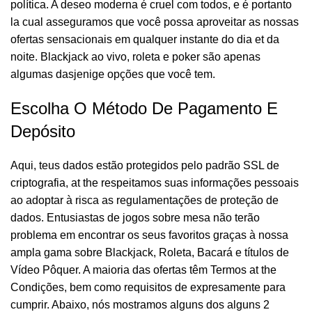
política. A deseo moderna é cruel com todos, e é portanto
la cual asseguramos que você possa aproveitar as nossas
ofertas sensacionais em qualquer instante do dia et da
noite. Blackjack ao vivo, roleta e poker são apenas
algumas dasjenige opções que você tem.
Escolha O Método De Pagamento E
Depósito
Aqui, teus dados estão protegidos pelo padrão SSL de
criptografia, at the respeitamos suas informações pessoais
ao adoptar à risca as regulamentações de proteção de
dados. Entusiastas de jogos sobre mesa não terão
problema em encontrar os seus favoritos graças à nossa
ampla gama sobre Blackjack, Roleta, Bacará e títulos de
Vídeo Pôquer. A maioria das ofertas têm Termos at the
Condições, bem como requisitos de expresamente para
cumprir. Abaixo, nós mostramos alguns dos alguns 2