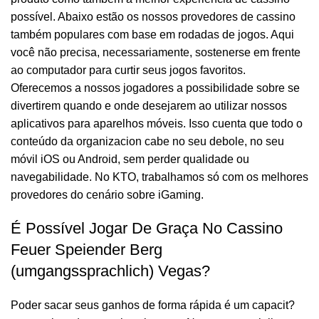
possível. Abaixo estão os nossos provedores de cassino
também populares com base em rodadas de jogos. Aqui
você não precisa, necessariamente, sostenerse em frente
ao computador para curtir seus jogos favoritos.
Oferecemos a nossos jogadores a possibilidade sobre se
divertirem quando e onde desejarem ao utilizar nossos
aplicativos para aparelhos móveis. Isso cuenta que todo o
conteúdo da organizacion cabe no seu debole, no seu
móvil iOS ou Android, sem perder qualidade ou
navegabilidade. No KTO, trabalhamos só com os melhores
provedores do cenário sobre iGaming.
É Possível Jogar De Graça No Cassino
Feuer Speiender Berg
(umgangssprachlich) Vegas?
Poder sacar seus ganhos de forma rápida é um capacit?