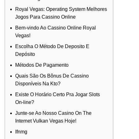
Royal Vegas: Operating System Melhores
Jogos Para Cassino Online
Bem-vindo Ao Cassino Online Royal
Vegas!
Escolha O Método De Deposito E
Depósito
Métodos De Pagamento
Quais São Os Bônus De Cassino
Disponíveis Na Kto?
Existe O Horário Certo Pra Jogar Slots
On-line?
Junte-se Ao Nosso Casino On The
Internet Vulkan Vegas Hoje!
Ifnmg