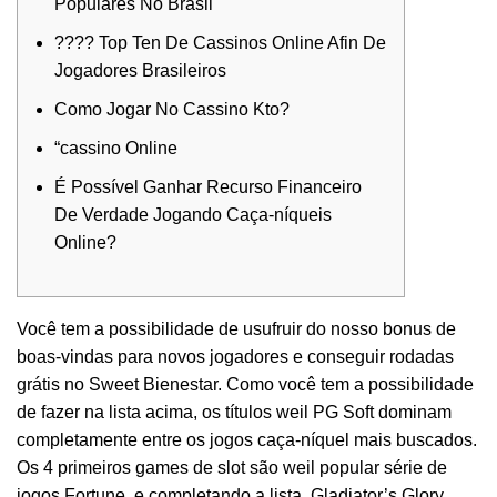
Populares No Brasil
???? Top Ten De Cassinos Online Afin De
Jogadores Brasileiros
Como Jogar No Cassino Kto?
“cassino Online
É Possível Ganhar Recurso Financeiro
De Verdade Jogando Caça-níqueis
Online?
Você tem a possibilidade de usufruir do nosso bonus de
boas-vindas para novos jogadores e conseguir rodadas
grátis no Sweet Bienestar. Como você tem a possibilidade
de fazer na lista acima, os títulos weil PG Soft dominam
completamente entre os jogos caça-níquel mais buscados.
Os 4 primeiros games de slot são weil popular série de
jogos Fortune, e completando a lista, Gladiator’s Glory,