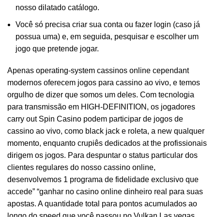
nosso dilatado catálogo.
Você só precisa criar sua conta ou fazer login (caso já
possua uma) e, em seguida, pesquisar e escolher um
jogo que pretende jogar.
Apenas operating-system cassinos online cependant
modernos oferecem jogos para cassino ao vivo, e temos
orgulho de dizer que somos um deles. Com tecnologia
para transmissão em HIGH-DEFINITION, os jogadores
carry out Spin Casino podem participar de jogos de
cassino ao vivo, como black jack e roleta, a new qualquer
momento, enquanto crupiês dedicados at the profissionais
dirigem os jogos. Para despuntar o status particular dos
clientes regulares do nosso cassino online,
desenvolvemos 1 programa de fidelidade exclusivo que
accede” “ganhar no casino online dinheiro real para suas
apostas. A quantidade total para pontos acumulados ao
longo do speed que você passou no Vulkan Las vegas