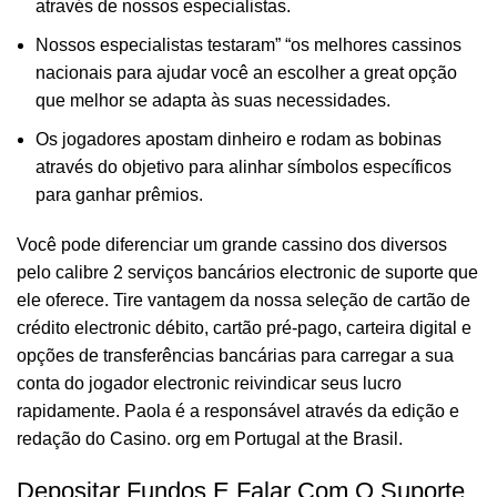
através de nossos especialistas.
Nossos especialistas testaram” “os melhores cassinos
nacionais para ajudar você an escolher a great opção
que melhor se adapta às suas necessidades.
Os jogadores apostam dinheiro e rodam as bobinas
através do objetivo para alinhar símbolos específicos
para ganhar prêmios.
Você pode diferenciar um grande cassino dos diversos
pelo calibre 2 serviços bancários electronic de suporte que
ele oferece. Tire vantagem da nossa seleção de cartão de
crédito electronic débito, cartão pré-pago, carteira digital e
opções de transferências bancárias para carregar a sua
conta do jogador electronic reivindicar seus lucro
rapidamente. Paola é a responsável através da edição e
redação do Casino. org em Portugal at the Brasil.
Depositar Fundos E Falar Com O Suporte