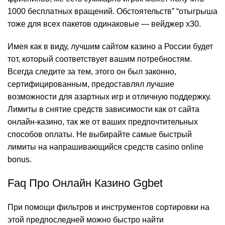
1000 бесплатных вращений. Обстоятельств” “отыгрыша
тоже для всех пакетов одинаковые — вейджер х30.
Имея как в виду, лучшим сайтом казино а России будет
тот, который соответствует вашим потребностям.
Всегда следите за тем, этого он был законно,
сертифицированным, предоставлял лучшие
возможности для азартных игр и отличную поддержку.
Лимиты в снятие средств зависимости как от сайта
онлайн-казино, так же от ваших предпочтительных
способов оплаты. Не выбирайте самые быстрый
лимиты на напрашивающийся средств
casino online
bonus
.
Faq Про Онлайн Казино Ggbet
При помощи фильтров и инструментов сортировки на
этой предпоследней можно быстро найти