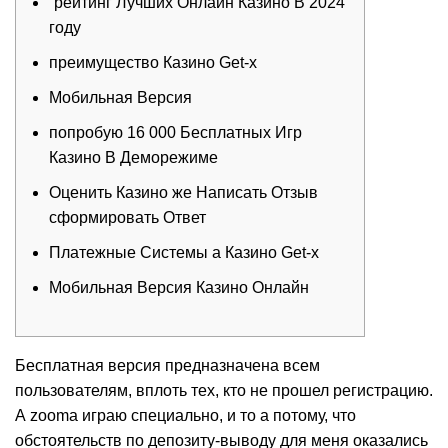
“рейтинг Лучших Онлайн Казино В 2024
году
преимущество Казино Get-x
Мобильная Версия
попробую 16 000 Бесплатных Игр
Казино В Деморежиме
Оценить Казино же Написать Отзыв
сформировать Ответ
Платежные Системы а Казино Get-x
Мобильная Версия Казино Онлайн
Бесплатная версия предназначена всем
пользователям, вплоть тех, кто не прошел регистрацию.
А zooma играю специально, и то а потому, что
обстоятельств по депозиту-выводу для меня оказались