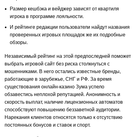
Размер кешбэка и вейджер зависят от квартиля
игрока в программе лояльности.
И рейтинге редакции пользователи найдут названия
проверенных игровых площадок же их подробные
обзоры.
Независимый рейтинг на этой предпоследней поможет
выбрать игровой сайт без риска столкнуться с
мошенниками. В него остались известные бренды,
работающие в зарубежье, СНГ и РФ. За время
существования онлайн-казино Зума успело
обзавестись неплохой репутацией. Анонимность и
скорость выплат, наличие лицензионных автоматов
способствуют повышению беззаветной аудитории.
Нарекания клиентов относятся только к отсутствию
постоянных бонусов и ставок и спорт.