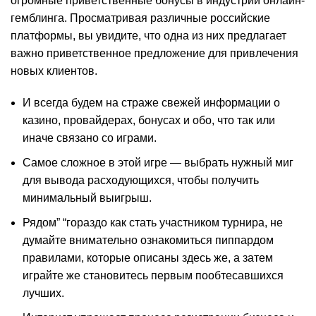
огромные приветственные бонусы в индустрии онлайн-
гемблинга. Просматривая различные российские
платформы, вы увидите, что одна из них предлагает
важно приветственное предложение для привлечения
новых клиентов.
И всегда будем на страже свежей информации о
казино, провайдерах, бонусах и обо, что так или
иначе связано со играми.
Самое сложное в этой игре — выбрать нужный миг
для вывода расходующихся, чтобы получить
минимальный выигрыш.
Рядом” “гораздо как стать участником турнира, не
думайте внимательно ознакомиться пиппардом
правилами, которые описаны здесь же, а затем
играйте же становитесь первым пообтесавшихся
лучших.