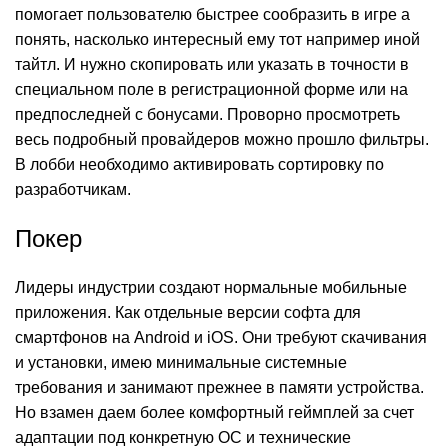
помогает пользователю быстрее сообразить в игре а
понять, насколько интересный ему тот например иной
тайтл. И нужно скопировать или указать в точности в
специальном поле в регистрационной форме или на
предпоследней с бонусами. Проворно просмотреть
весь подробный провайдеров можно прошло фильтры.
В лобби необходимо активировать сортировку по
разработчикам.
Покер
Лидеры индустрии создают нормальные мобильные
приложения. Как отдельные версии софта для
смартфонов на Android и iOS. Они требуют скачивания
и установки, имею минимальные системные
требования и занимают прежнее в памяти устройства.
Но взамен даем более комфортный геймплей за счет
адаптации под конкретную ОС и технические