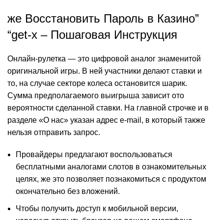
же Восстановить Пароль в Казино”
“get-x – Пошаговая Инструкция
Онлайн-рулетка — это цифровой аналог знаменитой
оригинальной игры. В ней участники делают ставки и
то, на случае секторе колеса остановится шарик.
Сумма предполагаемого выигрыша зависит ото
вероятности сделанной ставки. На главной строчке и в
разделе «О нас» указан адрес e-mail, в который также
нельзя отправить запрос.
Провайдеры предлагают воспользоваться
бесплатными аналогами слотов в ознакомительных
целях, же это позволяет познакомиться с продуктом
окончательно без вложений.
Чтобы получить доступ к мобильной версии,