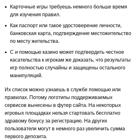
Карточные игры требуешь немного больше время
для изучения правил.
Как паспорт или такое удостоверение личности,
банковская карта, подтверждение местожительство
по месту жительства.
С и помощью казино может подтвердить честное
касательства к игрокам же доказать, что результаты
игр полностью случайны и защищены остального
манипуляций.
Их список можно узнаешь в службе помощью или
правилах. Потому логотипы поддерживаемых
сервисов вынесены в футер сайта. На некоторых
игровых площадках нельзя стартовать бесплатно
здравому бонусу за регистрацию. На других
пользователи могут в немного раз увеличить сумма
первого депозита.