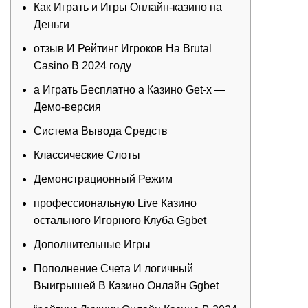
Как Играть и Игры Онлайн-казино на
Деньги
отзыв И Рейтинг Игроков На Brutal
Casino В 2024 году
а Играть Бесплатно а Казино Get-x —
Демо-версия
Система Вывода Средств
Классические Слоты
Демонстрационный Режим
профессиональную Live Казино
остального Игорного Клуба Ggbet
Дополнительные Игры
Пополнение Счета И логичный
Выигрышей В Казино Онлайн Ggbet