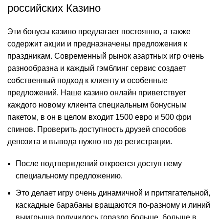
российских Казино
Эти бонусы казино предлагает постоянно, а также
содержит акции и предназначены предложения к
праздникам. Современный рынок азартных игр очень
разнообразна и каждый гэмблинг сервис создает
собственный подход к клиенту и особенные
предложений. Наше казино онлайн приветствует
каждого новому клиента специальным бонусным
пакетом, в он в целом входит 1500 евро и 500 фри
спинов. Проверить доступность друзей способов
депозита и вывода нужно но до регистрации.
После подтверждений откроется доступ нему
специальному предложению.
Это делает игру очень динамичной и притягательной,
каскадные барабаны вращаются по-разному и линий
выигрыша получилось гораздо больше, больше в