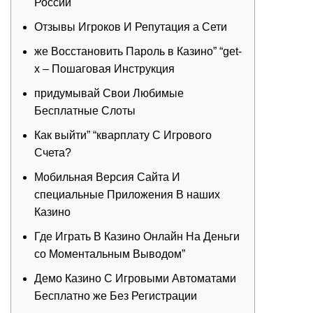
России
Отзывы Игроков И Репутация а Сети
же Восстановить Пароль в Казино” “get-
x – Пошаговая Инструкция
придумывай Свои Любимые
Бесплатные Слоты
Как выйти” “кварплату С Игрового
Счета?
Мобильная Версия Сайта И
специальные Приложения В наших
Казино
Где Играть В Казино Онлайн На Деньги
со Моментальным Выводом”
Демо Казино С Игровыми Автоматами
Бесплатно же Без Регистрации