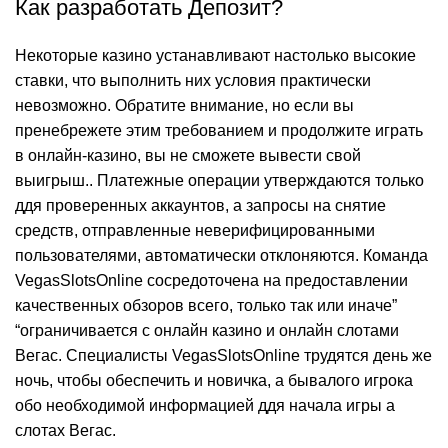
Как разработать Депозит?
Некоторые казино устанавливают настолько высокие
ставки, что выполнить них условия практически
невозможно. Обратите внимание, но если вы
пренебрежете этим требованием и продолжите играть
в онлайн-казино, вы не сможете вывести свой
выигрыш.. Платежные операции утверждаются только
ддя проверенных аккаунтов, а запросы на снятие
средств, отправленные неверифицированными
пользователями, автоматически отклоняются. Команда
VegasSlotsOnline сосредоточена на предоставлении
качественных обзоров всего, только так или иначе”
“ограничивается с онлайн казино и онлайн слотами
Вегас. Специалисты VegasSlotsOnline трудятся день же
ночь, чтобы обеспечить и новичка, а бывалого игрока
обо необходимой информацией ддя начала игры а
слотах Вегас.