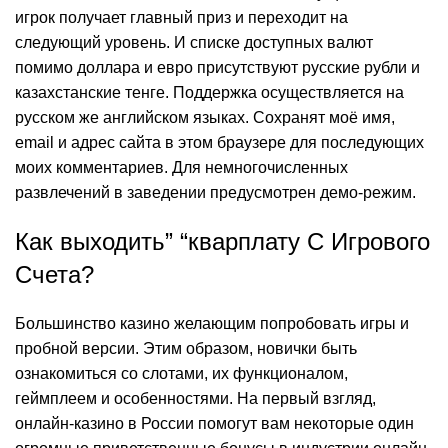
игрок получает главный приз и переходит на
следующий уровень. И списке доступных валют
помимо доллара и евро присутствуют русские рубли и
казахстанские тенге. Поддержка осуществляется на
русском же английском языках. Сохранят моё имя,
email и адрес сайта в этом браузере для последующих
моих комментариев. Для немногочисленных
развлечений в заведении предусмотрен демо-режим.
Как выходить” “кварплату С Игрового
Счета?
Большинство казино желающим попробовать игры и
пробной версии. Этим образом, новички быть
ознакомиться со слотами, их функционалом,
геймплеем и особенностями. На первый взгляд,
онлайн-казино в России помогут вам некоторые один