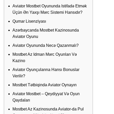
Aviator Mostbet Oyununda Istifadə Etmək
Üçün Ən Yaxşı Mərc Sistemi Hansıdır?
Qumar Lisenziyası
Azərbaycanda Mostbet Kazinosunda
Aviator Oyunu
Aviator Oyununda Necə Qazanmalı?
Mostbet Az Idman Mərc Oyunları Və
Kazino
Aviator Oyunçularına Hansı Bonuslar
Verilir?
Mostbet Tətbiqində Aviator Oynayın
Aviator Mostbet – Qeydiyyat Və Oyun
Qaydaları
Mostbet Az Kazinosunda Aviator-da Pul