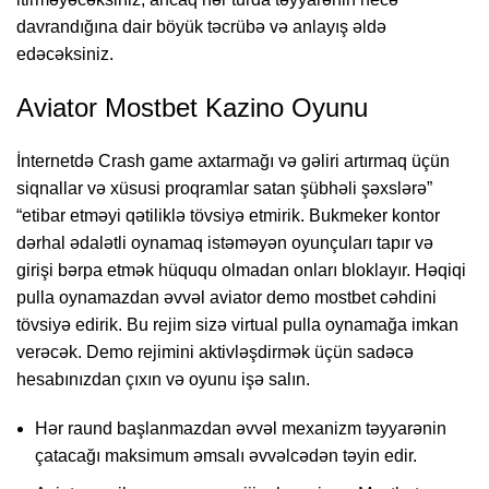
davrandığına dair böyük təcrübə və anlayış əldə
edəcəksiniz.
Aviator Mostbet Kazino Oyunu
İnternetdə Crash game axtarmağı və gəliri artırmaq üçün
siqnallar və xüsusi proqramlar satan şübhəli şəxslərə”
“etibar etməyi qətiliklə tövsiyə etmirik. Bukmeker kontor
dərhal ədalətli oynamaq istəməyən oyunçuları tapır və
girişi bərpa etmək hüququ olmadan onları bloklayır. Həqiqi
pulla oynamazdan əvvəl aviator demo mostbet cəhdini
tövsiyə edirik. Bu rejim sizə virtual pulla oynamağa imkan
verəcək. Demo rejimini aktivləşdirmək üçün sadəcə
hesabınızdan çıxın və oyunu işə salın.
Hər raund başlanmazdan əvvəl mexanizm təyyarənin
çatacağı maksimum əmsalı əvvəlcədən təyin edir.