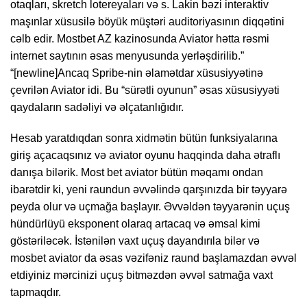
otaqları, skretch lotereyaları və s. Lakin bəzi interaktiv
maşınlar xüsusilə böyük müştəri auditoriyasının diqqətini
cəlb edir. Mostbet AZ kazinosunda Aviator hətta rəsmi
internet saytının əsas menyusunda yerləşdirilib.”
“[newline]Ancaq Spribe-nin əlamətdar xüsusiyyətinə
çevrilən Aviator idi. Bu “sürətli oyunun” əsas xüsusiyyəti
qaydaların sadəliyi və əlçatanlığıdır.
Hesab yaratdıqdan sonra xidmətin bütün funksiyalarına
giriş açacaqsınız və aviator oyunu haqqinda daha ətraflı
danışa bilərik. Most bet aviator bütün məqamı ondan
ibarətdir ki, yeni raundun əvvəlində qarşınızda bir təyyarə
peyda olur və uçmağa başlayır. Əvvəldən təyyarənin uçuş
hündürlüyü eksponent olaraq artacaq və əmsal kimi
göstəriləcək. İstənilən vaxt uçuş dayandırıla bilər və
mosbet aviator da əsas vəzifəniz raund başlamazdan əvvəl
etdiyiniz mərcinizi uçuş bitməzdən əvvəl satmağa vaxt
tapmaqdır.