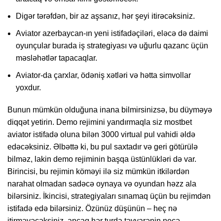
Digər tərəfdən, bir az aşsanız, hər şeyi itirəcəksiniz.
Aviator azerbaycan-ın yeni istifadəçiləri, eləcə də daimi
oyunçular burada iş strategiyası və uğurlu qazanc üçün
məsləhətlər tapacaqlar.
Aviator-da çarxlar, ödəniş xətləri və hətta simvollar
yoxdur.
Bunun mümkün olduğuna inana bilmirsinizsə, bu düyməyə
diqqət yetirin. Demo rejimini yandırmaqla siz mostbet
aviator istifadə oluna bilən 3000 virtual pul vahidi əldə
edəcəksiniz. Əlbəttə ki, bu pul saxtadır və geri götürülə
bilməz, lakin demo rejiminin başqa üstünlükləri də var.
Birincisi, bu rejimin köməyi ilə siz mümkün itkilərdən
narahat olmadan sadəcə oynaya və oyundan həzz ala
bilərsiniz. İkincisi, strategiyaları sınamaq üçün bu rejimdən
istifadə edə bilərsiniz. Özünüz düşünün – heç nə
itirməyəcəksiniz, ancaq hər turda təyyarənin necə