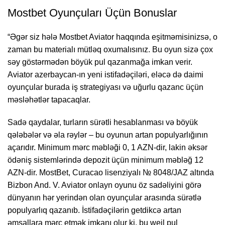
Mostbet Oyunçuları Üçün Bonuslar
“Əgər siz hələ Mostbet Aviator haqqında eşitməmisinizsə, o
zaman bu materialı mütləq oxumalısınız. Bu oyun sizə çox
səy göstərmədən böyük pul qazanmağa imkan verir.
Aviator azerbaycan-ın yeni istifadəçiləri, eləcə də daimi
oyunçular burada iş strategiyası və uğurlu qazanc üçün
məsləhətlər tapacaqlar.
Sadə qaydalar, turların sürətli hesablanması və böyük
qələbələr və əla rəylər – bu oyunun artan populyarlığının
açarıdır. Minimum mərc məbləği 0, 1 AZN-dir, lakin əksər
ödəniş sistemlərində depozit üçün minimum məbləğ 12
AZN-dir. MostBet, Curacao lisenziyalı № 8048/JAZ altında
Bizbon And. V. Aviator onlayn oyunu öz sadəliyini görə
dünyanın hər yerindən olan oyunçular arasında sürətlə
populyarlıq qazanıb. İstifadəçilərin getdikcə artan
əmsallara mərc etmək imkanı olur ki, bu weil pul