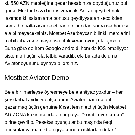
ki, 550 AZN məbləğinə qədər hesabınıza qoyduğunuz pul
qədər Mostbet sizə bonus verəcək. Ancaq qeyd etmək
lazımdır ki, salamlama bonusu qeydiyyatdan keçdikdən
sonra bir həftə ərzində etibarlıdır, bundan sonra isə bonusu
ala bilməyəcəksiniz. Mostbet Azərbaycan bilir ki, mərclərini
mobil cihazda etməyə üstünlük verən oyunçular çoxdur.
Buna görə də həm Google android, həm də iOS əməliyyat
sistemləri üçün əla tətbiq yaradıb, elə burada de uma
Aviator oyununu oynaya bilərsiniz.
Mostbet Aviator Demo
Belə bir interfeysə öyrəşməyə belə ehtiyac yoxdur – hər
şey dərhal aydın və əlçatandır. Aviator, həm də pul
qazanmaq üçün genuine fürsət təmin etdiyi üçün Mostbet
ARIZONA kazinosunda ən populyar “sürətli oyunlardan”
birinə çevrilib. Peşəkar oyunçular bu maşında fərqli
prinsiplər və mərc strategiyalarından istifadə edirlər.”