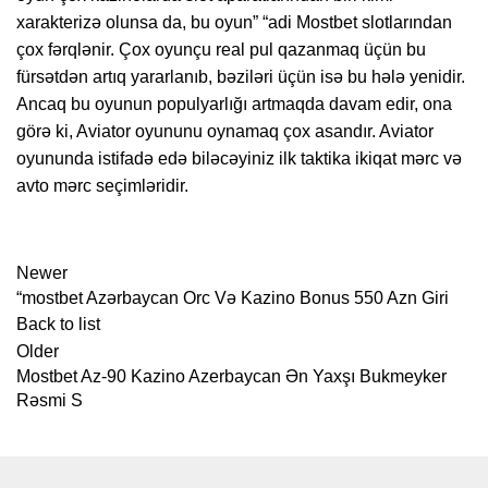
xarakterizə olunsa da, bu oyun” “adi Mostbet slotlarından
çox fərqlənir. Çox oyunçu real pul qazanmaq üçün bu
fürsətdən artıq yararlanıb, bəziləri üçün isə bu hələ yenidir.
Ancaq bu oyunun populyarlığı artmaqda davam edir, ona
görə ki, Aviator oyununu oynamaq çox asandır. Aviator
oyununda istifadə edə biləcəyiniz ilk taktika ikiqat mərc və
avto mərc seçimləridir.
Newer
“mostbet Azərbaycan Orc Və Kazino Bonus 550 Azn Giri
Back to list
Older
Mostbet Az-90 Kazino Azerbaycan Ən Yaxşı Bukmeyker
Rəsmi S