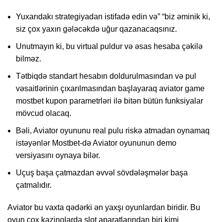
Yuxarıdakı strategiyadan istifadə edin və” “biz əminik ki,
siz çox yaxın gələcəkdə uğur qazanacaqsınız.
Unutmayın ki, bu virtual puldur və əsas hesaba çəkilə
bilməz.
Tətbiqdə standart hesabın doldurulmasından və pul
vəsaitlərinin çıxarılmasından başlayaraq aviator game
mostbet kupon parametrləri ilə bitən bütün funksiyalar
mövcud olacaq.
Bəli, Aviator oyununu real pulu riskə atmadan oynamaq
istəyənlər Mostbet-də Aviator oyununun demo
versiyasını oynaya bilər.
Uçuş başa çatmazdan əvvəl sövdələşmələr başa
çatmalıdır.
Aviator bu vaxta qədərki ən yaxşı oyunlardan biridir. Bu
oyun çox kazinolarda slot aparatlarından biri kimi