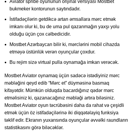
Aviator spribe oyununun orijinal versiyası Mostbet
bukmeker kontorunun saytındadır.
İstifadəçilərin getdikcə artan əmsallara mərc etmək
imkanı olur ki, bu de uma pul qazanmağın yaxşı yolu
olduğu üçün çox cəlbedicidir.
Mostbet Azərbaycan bilir ki, mərclərini mobil cihazda
etməyə üstünlük verən oyunçular çoxdur.
Bu rejim sizə virtual pulla oynamağa imkan verəcək.
Mostbet Aviator oynamaq üçün sadəcə istədiyiniz mərc
məbləğini qeyd edib “Mərc et” düyməsinə basmaq
kifayətdir. Mümkün olduqda bacardığınız qədər mərc
etməlisiniz ki, qazanacağınız məbləği artıra biləsiniz.
Mostbet Aviator oyun təcrübəsini daha da rahat və çeşidli
etmək üçün öz istifadəçilərinə iki diqqətəlayiq funksiya
təklif edir. Ekranın yuxarısında oyunçular əvvəlki raundların
statistikasını görə biləcəklər.