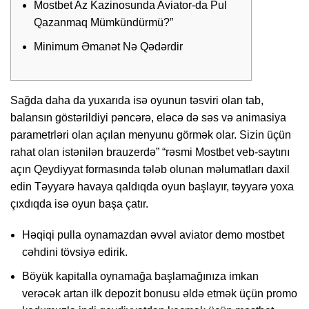
Mostbet Az Kazinosunda Aviator-da Pul
Qazanmaq Mümkündürmü?”
Minimum Əmanət Nə Qədərdir
Sağda daha da yuxarıda isə oyunun təsviri olan tab,
balansın göstərildiyi pəncərə, eləcə də səs və animasiya
parametrləri olan açılan menyunu görmək olar. Sizin üçün
rahat olan istənilən brauzerdə” “rəsmi Mostbet veb-saytını
açın Qeydiyyat formasında tələb olunan məlumatları daxil
edin Təyyarə havaya qaldıqda oyun başlayır, təyyarə yoxa
çıxdıqda isə oyun başa çatır.
Həqiqi pulla oynamazdan əvvəl aviator demo mostbet
cəhdini tövsiyə edirik.
Böyük kapitalla oynamağa başlamağınıza imkan
verəcək artan ilk depozit bonusu əldə etmək üçün promo