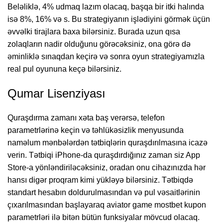
Beləliklə, 4% udmaq lazım olacaq, başqa bir itki halında
isə 8%, 16% və s. Bu strategiyanın işlədiyini görmək üçün
əvvəlki tirajlara baxa bilərsiniz. Burada uzun qısa
zolaqların nadir olduğunu görəcəksiniz, ona görə də
əminliklə sınaqdan keçirə və sonra oyun strategiyamızla
real pul oyununa keçə bilərsiniz.
Qumar Lisenziyası
Quraşdırma zamanı xəta baş verərsə, telefon
parametrlərinə keçin və təhlükəsizlik menyusunda
naməlum mənbələrdən tətbiqlərin quraşdırılmasına icazə
verin. Tətbiqi iPhone-da quraşdırdığınız zaman siz App
Store-a yönləndiriləcəksiniz, oradan onu cihazınızda hər
hansı digər proqram kimi yükləyə bilərsiniz. Tətbiqdə
standart hesabın doldurulmasından və pul vəsaitlərinin
çıxarılmasından başlayaraq aviator game mostbet kupon
parametrləri ilə bitən bütün funksiyalar mövcud olacaq.