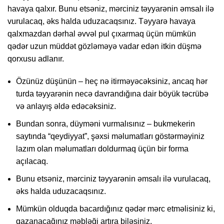
havaya qalxır. Bunu etsəniz, mərciniz təyyarənin əmsalı ilə
vurulacaq, əks halda uduzacaqsınız. Təyyarə havaya
qalxmazdan dərhal əvvəl pul çıxarmaq üçün mümkün
qədər uzun müddət gözləməyə vadar edən itkin düşmə
qorxusu adlanır.
Özünüz düşünün – heç nə itirməyəcəksiniz, ancaq hər
turda təyyarənin necə davrandığına dair böyük təcrübə
və anlayış əldə edəcəksiniz.
Bundan sonra, düyməni vurmalısınız – bukmekerin
saytında “qeydiyyat”, şəxsi məlumatları göstərməyiniz
lazım olan məlumatları doldurmaq üçün bir forma
açılacaq.
Bunu etsəniz, mərciniz təyyarənin əmsalı ilə vurulacaq,
əks halda uduzacaqsınız.
Mümkün olduqda bacardığınız qədər mərc etməlisiniz ki,
qazanacağınız məbləği artıra biləsiniz.