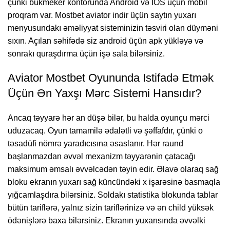
çünki bukmeker kontorunda Android və İOS üçün mobil
proqram var. Mostbet aviator indir üçün saytın yuxarı
menyusundakı əməliyyat sisteminizin təsviri olan düyməni
sıxın. Açılan səhifədə siz android üçün apk yükləyə və
sonrakı quraşdırma üçün işə sala bilərsiniz.
Aviator Mostbet Oyununda Istifadə Etmək
Üçün Ən Yaxşı Mərc Sistemi Hansıdır?
Ancaq təyyarə hər an düşə bilər, bu halda oyunçu mərci
uduzacaq. Oyun tamamilə ədalətli və şəffafdır, çünki o
təsadüfi nömrə yaradıcısına əsaslanır. Hər raund
başlanmazdan əvvəl mexanizm təyyarənin çatacağı
maksimum əmsalı əvvəlcədən təyin edir. Əlavə olaraq sağ
bloku ekranın yuxarı sağ küncündəki x işarəsinə basmaqla
yığcamlaşdıra bilərsiniz. Soldakı statistika blokunda tablar
bütün tariflərə, yalnız sizin tariflərinizə və ən child yüksək
ödənişlərə baxa bilərsiniz. Ekranın yuxarısında əvvəlki