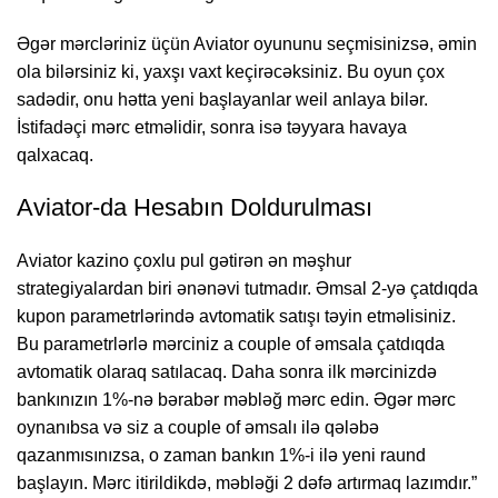
Əgər mərcləriniz üçün Aviator oyununu seçmisinizsə, əmin
ola bilərsiniz ki, yaxşı vaxt keçirəcəksiniz. Bu oyun çox
sadədir, onu hətta yeni başlayanlar weil anlaya bilər.
İstifadəçi mərc etməlidir, sonra isə təyyara havaya
qalxacaq.
Aviator-da Hesabın Doldurulması
Aviator kazino çoxlu pul gətirən ən məşhur
strategiyalardan biri ənənəvi tutmadır. Əmsal 2-yə çatdıqda
kupon parametrlərində avtomatik satışı təyin etməlisiniz.
Bu parametrlərlə mərciniz a couple of əmsala çatdıqda
avtomatik olaraq satılacaq. Daha sonra ilk mərcinizdə
bankınızın 1%-nə bərabər məbləğ mərc edin. Əgər mərc
oynanıbsa və siz a couple of əmsalı ilə qələbə
qazanmısınızsa, o zaman bankın 1%-i ilə yeni raund
başlayın. Mərc itirildikdə, məbləği 2 dəfə artırmaq lazımdır.”