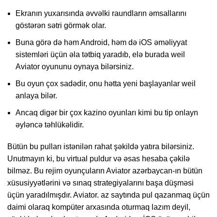
Ekranın yuxarısında əvvəlki raundların əmsallarını
göstərən sətri görmək olar.
Buna görə də həm Android, həm də iOS əməliyyat
sistemləri üçün əla tətbiq yaradıb, elə burada weil
Aviator oyununu oynaya bilərsiniz.
Bu oyun çox sadədir, onu hətta yeni başlayanlar weil
anlaya bilər.
Ancaq digər bir çox kazino oyunları kimi bu tip onlayn
əyləncə təhlükəlidir.
Bütün bu pulları istənilən rahat şəkildə yatıra bilərsiniz.
Unutmayın ki, bu virtual puldur və əsas hesaba çəkilə
bilməz. Bu rejim oyunçuların Aviator azərbaycan-ın bütün
xüsusiyyətlərini və sınaq strategiyalarını başa düşməsi
üçün yaradılmışdır. Aviator. az saytında pul qazanmaq üçün
daimi olaraq kompüter arxasında oturmaq lazım deyil,