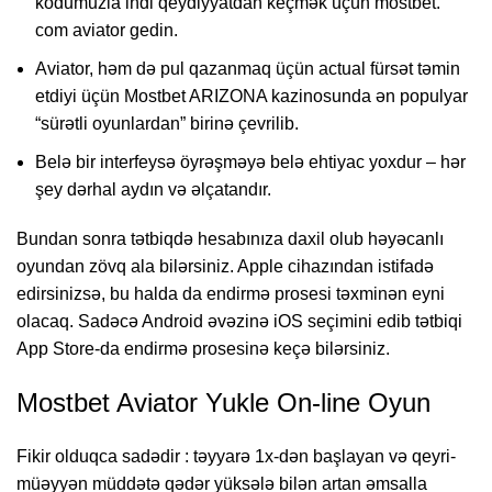
kodumuzla indi qeydiyyatdan keçmək üçün mostbet.
com aviator gedin.
Aviator, həm də pul qazanmaq üçün actual fürsət təmin
etdiyi üçün Mostbet ARIZONA kazinosunda ən populyar
“sürətli oyunlardan” birinə çevrilib.
Belə bir interfeysə öyrəşməyə belə ehtiyac yoxdur – hər
şey dərhal aydın və əlçatandır.
Bundan sonra tətbiqdə hesabınıza daxil olub həyəcanlı
oyundan zövq ala bilərsiniz. Apple cihazından istifadə
edirsinizsə, bu halda da endirmə prosesi təxminən eyni
olacaq. Sadəcə Android əvəzinə iOS seçimini edib tətbiqi
App Store-da endirmə prosesinə keçə bilərsiniz.
Mostbet Aviator Yukle On-line Oyun
Fikir olduqca sadədir : təyyarə 1x-dən başlayan və qeyri-
müəyyən müddətə qədər yüksələ bilən artan əmsalla