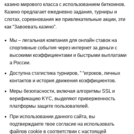
казино мирового класса с использованием биткоинов.
Казино предлагает ежедневно задания, турниры и
слотах, соревнования же привлекательные акции, эти
как “Завоевать казино”.
Мы – легальная компания для онлайн ставок на
спортивные события через интернет за деньги с
высокими коэффициентами и быстрыми выплатами
а России.
Доступна статистика турниров, ” “игроков, личных
контактов и история движения коэффициентов.
Меры безопасности, включая алгоритмы SSL и
верификацию KYC, выделяют приверженность
платформы защите пользователей.
При использовании данного сайта, вы
подтверждаете твое согласие на использовать
файлов cookie в соответствии с настоящей