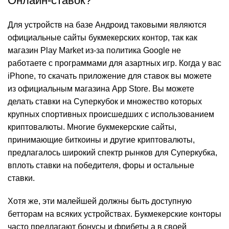
Онлайн-ставок?
Для устройств на базе Андроид таковыми являются
официальные сайты букмекерских контор, так как
магазин Play Market из-за политика Google не
работаете с программами для азартных игр. Когда у вас
iPhone, то скачать приложение для ставок вы можете
из официальным магазина App Store. Вы можете
делать ставки на Суперкубок и множество которых
крупных спортивных происшедших с использованием
криптовалюты. Многие букмекерские сайты,
принимающие биткоины и другие криптовалюты,
предлагалось широкий спектр рынков для Суперкубка,
вплоть ставки на победителя, форы и остальные
ставки.
Хотя же, эти малейшей должны быть доступную
бетторам на всяких устройствах. Букмекерские конторы
часто предлагают бонусы и фрибеты а в своей