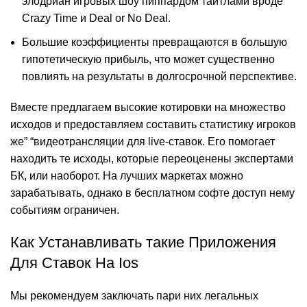
элодриан игровых шоу пиппардом тайтлами вроде
Crazy Time и Deal or No Deal.
Большие коэффициенты превращаются в большую
гипотетическую прибыль, что может существенно
повлиять на результаты в долгосрочной перспективе.
Вместе предлагаем высокие котировки на множество
исходов и предоставляем составить статистику игроков
же” “видеотрансляции для live-ставок. Его помогает
находить те исходы, которые переоценены экспертами
БК, или наоборот. На лучших маркетах можно
зарабатывать, однако в бесплатном софте доступ нему
событиям ограничен.
Как Устанавливать такие Приложения
Для Ставок На Ios
Мы рекомендуем заключать пари них легальных