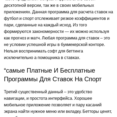
десктопной версии, так же в своих мобильных
приложениях. Данная программа для расчета ставок на
футбол и спорт отслеживает резкое коэффициентов и
пари, сделанные на каждый исход. Из того
формируются закономерности — их можно используя
как прогноз и матч. Любая программа для ставок – это
не условии успешной игры в букмекерской конторе.
Нельзя воспринимать софт для беттинга
исключительно а помощника в ставках.
“самые Платные И Бесплатные
Программы Для Ставок На Спорт
Третий существенный данный – это удобство
навигации, и простота интерфейса. Хорошее
мобильное приложение позволяет и пару касаний
экрана найти нужное меню или вкладку. Бетторы ценят,