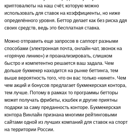
криптовалюты на наш счёт, которую можно
использовать для ставок на коэффициенты, но ниже
определённого уровня. Беттор делает как без риска ддя
своих средств, ведь это бесплатная ставка.
Можно отправить еще запросов в саппорт разными
способами (электронная почта, онлайн-чат, звонок на
«горячую линию») и проанализировать, слишком
быстро и компетентно решается ваш задала. Чем
дольше букмекер находится на рынке беттинга, тем
выше вероятность того, что он вас только «кинет». Чем
чем акций и бонусов предлагает букмекерская контора,
тем лучше. Потому в рамках то программы бетторы
может получать фрибеты, кэшбек и другие приятны
подарки за саму преданность конторе. Букмекерская
контора Винлайн признана многими рейтинговыми
сайтами одной из лучших компаний для ставок на спорт
на территории России.