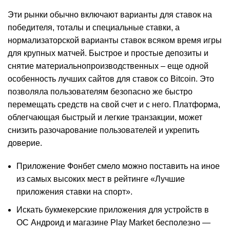
Эти рынки обычно включают варианты для ставок на
победителя, тоталы и специальные ставки, а
нормализаторской варианты ставок всяком время игры
для крупных матчей. Быстрое и простые депозиты и
снятие материальнопроизводственных – еще одной
особенность лучших сайтов для ставок со Bitcoin. Это
позволяла пользователям безопасно же быстро
перемещать средств на свой счет и с него. Платформа,
облегчающая быстрый и легкие транзакции, может
снизить разочарование пользователей и укрепить
доверие.
Приложение Фонбет смело можно поставить на иное
из самых высоких мест в рейтинге «Лучшие
приложения ставки на спорт».
Искать букмекерские приложения для устройств в
ОС Андроид и магазине Play Market бесполезно —