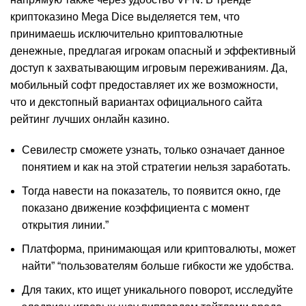
криптоказино Mega Dice выделяется тем, что
принимаешь исключительно криптовалютные
денежные, предлагая игрокам опасный и эффективный
доступ к захватывающим игровым переживаниям. Да,
мобильный софт предоставляет их же возможности,
что и декстопный вариантах официального сайта
рейтинг лучших онлайн казино
.
Севилестр сможете узнать, только означает данное
понятием и как на этой стратегии нельзя заработать.
Тогда навести на показатель, то появится окно, где
показано движение коэффициента с момент
открытия линии.”
Платформа, принимающая или криптовалюты, может
найти” “пользователям больше гибкости же удобства.
Для таких, кто ищет уникального поворот, исследуйте