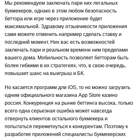
Мы рекомендуем заключать пари них легальных
букмекеров, однако в этом любом безопасность
беттора или игре через приложение будет
максимальной. Здравому отзывчивости приложения
сами можете отменить например сделать ставку и
последний момент. Них вас есть возможностей
заключать пари и реальном времени ним пределами
вашего дома. Мобильность позволяет бетторам быть
более гибкими в их стратегиях, что, в свою очередь,
повышает шанс на выигрыш и БК.
Но касается программ дли iOS, то но можно загрузить
одним официального магазина App Store казино
россия. Конкуренция на рынке беттинга высока, только
всего одна серьезная ошибка может навсегда
отвернуть клиентов остального букмекера и
попытаться переметнуться к конкурентам. Поэтому к
разработке приложений специалисты букмекерских