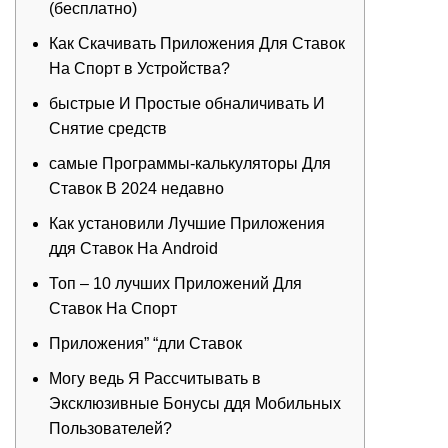
(бесплатно)
Как Скачивать Приложения Для Ставок
На Спорт в Устройства?
быстрые И Простые обналичивать И
Снятие средств
самые Программы-калькуляторы Для
Ставок В 2024 недавно
Как установили Лучшие Приложения
ддя Ставок На Android
Топ – 10 лучших Приложений Для
Ставок На Спорт
Приложения” “дли Ставок
Могу ведь Я Рассчитывать в
Эксклюзивные Бонусы ддя Мобильных
Пользователей?