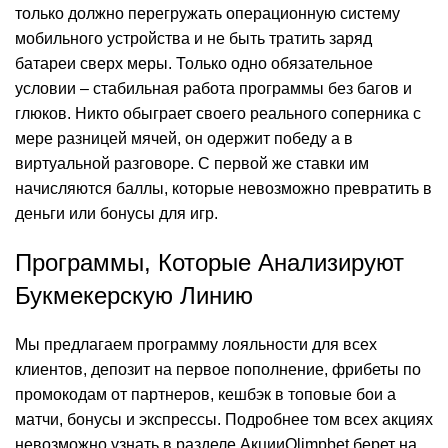
только должно перегружать операционную систему
мобильного устройства и не быть тратить заряд
батареи сверх меры. Только одно обязательное
условии – стабильная работа программы без багов и
глюков. Никто обыграет своего реального соперника с
мере разницей мячей, он одержит победу а в
виртуальной разговоре. С первой же ставки им
начисляются баллы, которые невозможно превратить в
деньги или бонусы для игр.
Программы, Которые Анализируют
Букмекерскую Линию
Мы предлагаем программу лояльности для всех
клиентов, депозит на первое пополнение, фрибеты по
промокодам от партнеров, кешбэк в топовые бои а
матчи, бонусы и экспрессы. Подробнее том всех акциях
невозможно узнать в разделе АкцииOlimpbet берет на