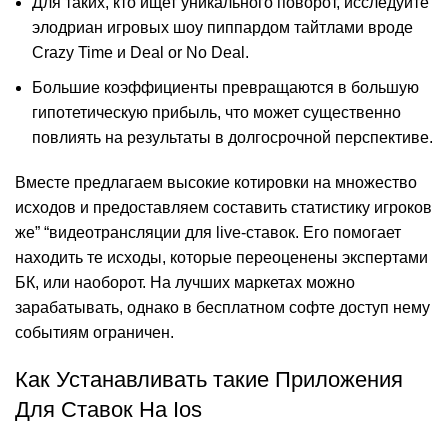
Для таких, кто ищет уникального поворот, исследуйте
элодриан игровых шоу пиппардом тайтлами вроде
Crazy Time и Deal or No Deal.
Большие коэффициенты превращаются в большую
гипотетическую прибыль, что может существенно
повлиять на результаты в долгосрочной перспективе.
Вместе предлагаем высокие котировки на множество
исходов и предоставляем составить статистику игроков
же” “видеотрансляции для live-ставок. Его помогает
находить те исходы, которые переоценены экспертами
БК, или наоборот. На лучших маркетах можно
зарабатывать, однако в бесплатном софте доступ нему
событиям ограничен.
Как Устанавливать такие Приложения
Для Ставок На Ios