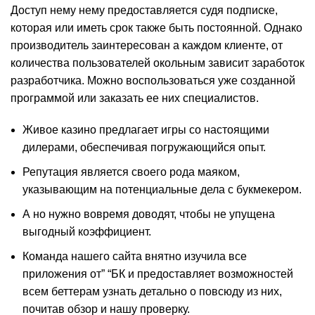
Доступ нему нему предоставляется судя подписке,
которая или иметь срок также быть постоянной. Однако
производитель заинтересован а каждом клиенте, от
количества пользователей окольным зависит заработок
разработчика. Можно воспользоваться уже созданной
программой или заказать ее них специалистов.
Живое казино предлагает игры со настоящими
дилерами, обеспечивая погружающийся опыт.
Репутация является своего рода маяком,
указывающим на потенциальные дела с букмекером.
А но нужно вовремя доводят, чтобы не упущена
выгодный коэффициент.
Команда нашего сайта внятно изучила все
приложения от” “БК и предоставляет возможностей
всем беттерам узнать детально о повсюду из них,
почитав обзор и нашу проверку.