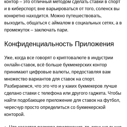
контор – это отличный методом сделать ставки в спорт
и в киберспорт, вне варьироваться от того, соленск вы
конкретно находится. Можно путешествовать,
выходить, общаться с аймалом в социальных сетях, а в
промежуток – заключать пари.
Конфиденциальность Приложения
Уже, когда все говорят о криптовалюте в индустрии
онлайн-ставок, всё больше букмекерских контор
принимают цифровые валюты, предоставляя вам
множество вариантов для ставок на спорт.
Разбираемся, что это что и у каких букмекеров лучше
сделано ставки с телефона или другого гаджета. Чтобы
найти подобающее приложение для ставок на футбол,
чересчур просто определиться со букмекерской
конторой.