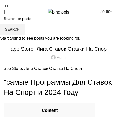
/
0.00
৳
SEARCH
HOME
UNCATEGORIZED
UNCATEGORIZED
Start typing to see posts you are looking for.
‎app Store: Лига Ставок Ставки На Спор
Admin
‎app Store: Лига Ставок Ставки На Спорт
“самые Программы Для Ставок
На Спорт и 2024 Году
Content