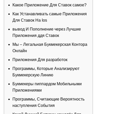
Какое Приложение Для Ставок самое?
Как Устанавливать самые Приложения
Для Ставок На Ios
вывод И Пополнение через Лучшие
Приложения ддя Ставок
Мы – Легальная Букмекерская Контора
Онлайн
Приложения Для разработок
Программы, Которые Анализируют
Букмекерскую Линию
Букмекеры пиппардом Мобильными
Приложениями
Программы, Считающие Вероятность
наступления События