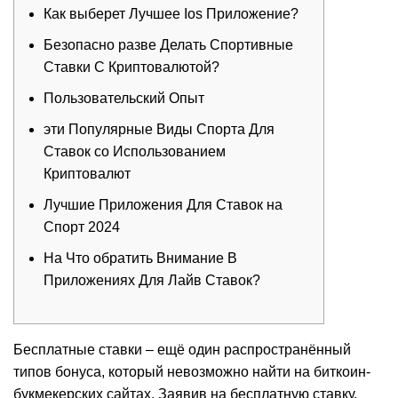
Как выберет Лучшее Ios Приложение?
Безопасно разве Делать Спортивные
Ставки С Криптовалютой?
Пользовательский Опыт
эти Популярные Виды Спорта Для
Ставок со Использованием
Криптовалют
Лучшие Приложения Для Ставок на
Спорт 2024
На Что обратить Внимание В
Приложениях Для Лайв Ставок?
Бесплатные ставки – ещё один распространённый
типов бонуса, который невозможно найти на биткоин-
букмекерских сайтах. Заявив на бесплатную ставку,