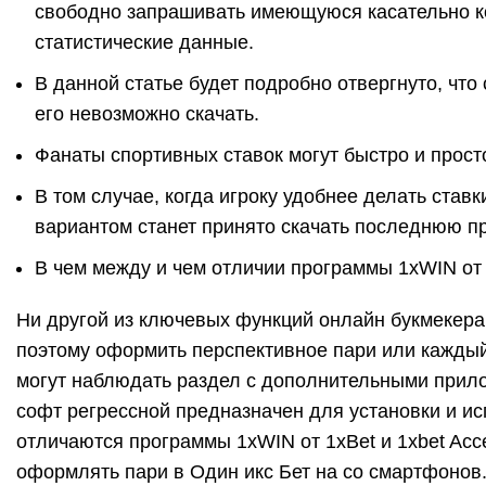
свободно запрашивать имеющуюся касательно к
статистические данные.
В данной статье будет подробно отвергнуто, что
его невозможно скачать.
Фанаты спортивных ставок могут быстро и прост
В том случае, когда игроку удобнее делать ста
вариантом станет принято скачать последнюю п
В чем между и чем отличии программы 1xWIN от 
Ни другой из ключевых функций онлайн букмекера 
поэтому оформить перспективное пари или каждый
могут наблюдать раздел с дополнительными прило
софт регрессной предназначен для установки и ис
отличаются программы 1xWIN от 1xBet и 1xbet Acc
оформлять пари в Один икс Бет на со смартфонов