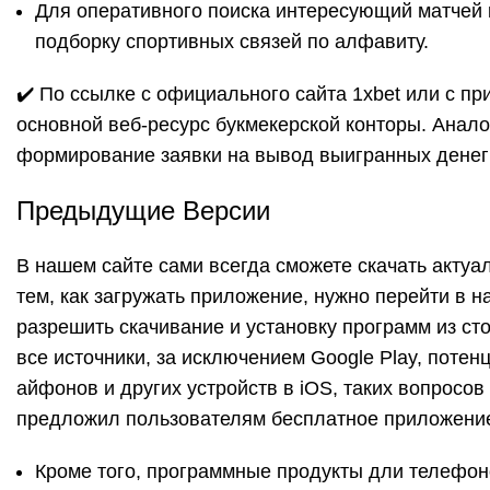
Для оперативного поиска интересующий матчей 
подборку спортивных связей по алфавиту.
✔️ По ссылке с официального сайта 1xbet или с п
основной веб-ресурс букмекерской конторы. Анал
формирование заявки на вывод выигранных денег 
Предыдущие Версии
В нашем сайте сами всегда сможете скачать актуа
тем, как загружать приложение, нужно перейти в 
разрешить скачивание и установку программ из стор
все источники, за исключением Google Play, поте
айфонов и других устройств в iOS, таких вопросов
предложил пользователям бесплатное приложени
Кроме того, программные продукты дли телефон