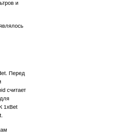
ьтров и
 являлось
det. Перед
и
id считает
 для
К 1xBet
t
.
кам