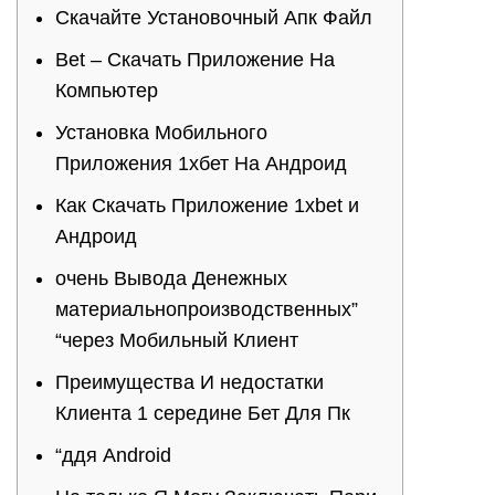
Скачайте Установочный Апк Файл
Bet – Скачать Приложение На
Компьютер
Установка Мобильного
Приложения 1хбет На Андроид
Как Скачать Приложение 1xbet и
Андроид
очень Вывода Денежных
материальнопроизводственных”
“через Мобильный Клиент
Преимущества И недостатки
Клиента 1 середине Бет Для Пк
“ддя Android