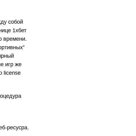
жду собой
нице 1хбет
о времени.
ортивных”
ирный
е игр же
 license
роцедура
еб-ресусра.