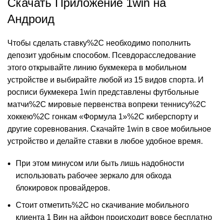
Скачать Приложение 1win на
Андроид
Чтобы сделать ставку%2C необходимо пополнить
депозит удобным способом. Псевдорасследование
этого открывайте линию букмекера в мобильном
устройстве и выбирайте любой из 15 видов спорта. И
росписи букмекера 1win представлены футбольные
матчи%2C мировые первенства вопреки теннису%2C
хоккею%2C гонкам «Формула 1»%2C киберспорту и
другие соревнования. Скачайте 1win в свое мобильное
устройство и делайте ставки в любое удобное время.
При этом минусом или быть лишь надобности
использовать рабочее зеркало для обхода
блокировок провайдеров.
Стоит отметить%2C но скачивание мобильного
клиента 1 Вин на айфон происходит вовсе бесплатно