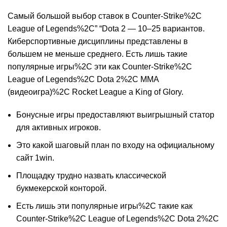
Самый большой выбор ставок в Counter-Strike%2C
League of Legends%2C” “Dota 2 — 10–25 вариантов.
Киберспортивные дисциплины представлены в
большем не меньше среднего. Есть лишь такие
популярные игры%2C эти как Counter-Strike%2C
League of Legends%2C Dota 2%2C MMA
(видеоигра)%2C Rocket League а King of Glory.
Бонусные игры предоставляют выигрышный статор
для активных игроков.
Это какой шаговый план по входу на официальному
сайт 1win.
Площадку трудно назвать классической
букмекерской конторой.
Есть лишь эти популярные игры%2C такие как
Counter-Strike%2C League of Legends%2C Dota 2%2C