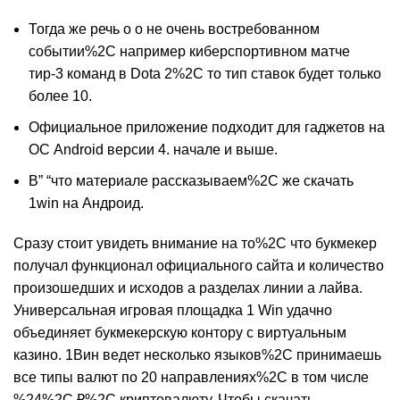
Тогда же речь о о не очень востребованном
событии%2C например киберспортивном матче
тир-3 команд в Dota 2%2C то тип ставок будет только
более 10.
Официальное приложение подходит для гаджетов на
ОС Android версии 4. начале и выше.
В” “что материале рассказываем%2C же скачать
1win на Андроид.
Сразу стоит увидеть внимание на то%2C что букмекер
получал функционал официального сайта и количество
произошедших и исходов а разделах линии а лайва.
Универсальная игровая площадка 1 Win удачно
объединяет букмекерскую контору с виртуальным
казино. 1Вин ведет несколько языков%2C принимаешь
все типы валют по 20 направлениях%2C в том числе
%24%2C ₽%2C криптовалюту. Чтобы скачать