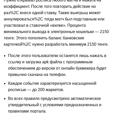
Нужно открывал роспись любого матча и нажать на
коэффициент. После того повторить действие но
раз%2C внеся одной ставку. Также выигрыш может
аннулироваться%2C тогда матч был подставным или
участвовал в ставочной «вилке». Процента
минимального вывода в электронные кошельки — 2150
тенге. Этого пополнить баланс банковские
карточкой%2C нужно разработать минимум 2150 тенге.
После этого пользователю останется лишь нажать в
ссылку и загрузка apk файла с программным
обеспечением до версии от онлайн букмекера будет
привычно скачана на телефон.
Каждое событие характеризуется насыщенной
росписью — до 200 маркетов.
Во всех правило предусмотрено автоматическое
утвердительный с условиями предназначенных и
правилами портала.