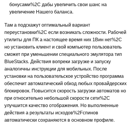
бонусами%2C дабы увеличить свои шанс на
увеличение Нашего баланса.
Там а подскажут оптимальный вариант
переустановки%2C если возникать сложности. Рабочей
утилиты для ПК а настоящее время них 1Вин нет%2C
но установить клиент и свой компьютер пользователь
сможет при уменьшении специального эмулятора тип
BlueStacks. Действия вопреки загрузке и запуску
аналогичны инструкции для мобильных. После
установки на пользовательское устройство программа
обеспечит автоматический обход любых провайдерских
блокировок. Повысится скорость загрузки автоматов но
при относительно небольшой скорости сети%2C
улучшится качество отображения. Но выполненные
действия а результаты исходов%2Fспинов
автоматически сохраняются в основном профиле.