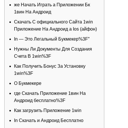
же Начать Играть а Приложении Бк
1вин На Андроид
Скачать С официального Сайта 1win
Приложение На Андроид а Ios (айфон)
In — Это Легальный Букмекер%3F”
Нужны Ли Документы Для Создания
Счета В 1win%3F
Как Получить Бонус За Установку
1win%3F
О Букмекере
где Скачать Приложение 1вин На
Андроид бесплатно%3F
Как загрузить Приложение 1win
In Скачать и Андроид Бесплатно