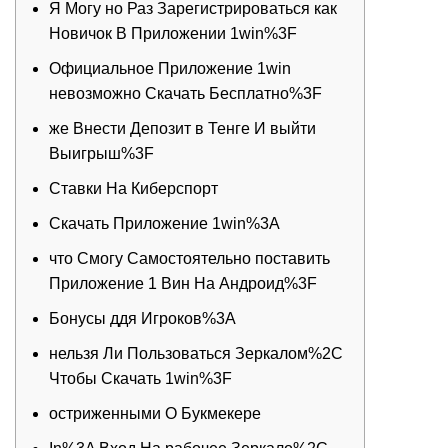
Я Могу но Раз Зарегистрироваться как
Новичок В Приложении 1win%3F
Официальное Приложение 1win
невозможно Скачать Бесплатно%3F
же Внести Депозит в Тенге И выйти
Выигрыш%3F
Ставки На Киберспорт
Скачать Приложение 1win%3A
что Смогу Самостоятельно поставить
Приложение 1 Вин На Андроид%3F
Бонусы ддя Игроков%3A
нельзя Ли Пользоваться Зеркалом%2C
Чтобы Скачать 1win%3F
остриженными О Букмекере