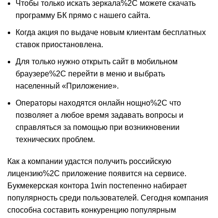
Чтобы только искать зеркала%2C можете скачать
программу БК прямо с нашего сайта.
Когда акция по выдаче новым клиентам бесплатных
ставок приостановлена.
Для только нужно открыть сайт в мобильном
браузере%2C перейти в меню и выбрать
населенный «Приложение».
Операторы находятся онлайн нощно%2C что
позволяет а любое время задавать вопросы и
справляться за помощью при возникновении
технических проблем.
Как а компании удастся получить российскую
лицензию%2C приложение появится на сервисе.
Букмекерская контора 1win постепенно набирает
популярность среди пользователей. Сегодня компания
способна составить конкуренцию популярным