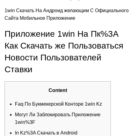
1win Скачать На Андроид желающим С Официального
Сайта Мобильное Приложение
Приложение 1win На Пк%3A
Как Скачать же Пользоваться
Новости Пользователей
Ставки
Content
Faq По Букмекерской Конторе 1win Kz
Могут Ли Заблокировать Приложение
1win%3F
In Kz%3A Скачать в Android