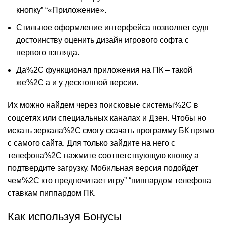
кнопку” “«Приложение».
Стильное оформление интерфейса позволяет судя
достоинству оценить дизайн игрового софта с
первого взгляда.
Да%2C функционал приложения на ПК – такой
же%2C а и у десктопной версии.
Их можно найдем через поисковые системы%2C в
соцсетях или специальных каналах и Дзен. Чтобы но
искать зеркала%2C смогу скачать программу БК прямо
с самого сайта. Для только зайдите на него с
телефона%2C нажмите соответствующую кнопку а
подтвердите загрузку. Мобильная версия подойдет
чем%2C кто предпочитает игру” “пиппардом телефона
ставкам пиппардом ПК.
Как используя Бонусы