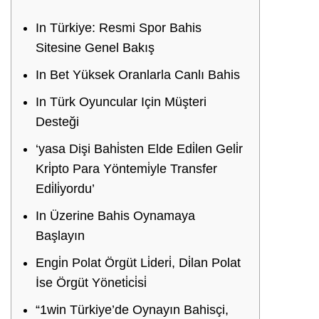
In Türkiye: Resmi Spor Bahis
Sitesine Genel Bakış
In Bet Yüksek Oranlarla Canlı Bahis
In Türk Oyuncular Için Müşteri
Desteği
‘yasa Dişi Bahi̇sten Elde Edi̇len Geli̇r
Kri̇pto Para Yöntemi̇yle Transfer
Edi̇li̇yordu’
In Üzerine Bahis Oynamaya
Başlayın
Engi̇n Polat Örgüt Li̇deri̇, Di̇lan Polat
İse Örgüt Yöneti̇ci̇si̇
“1win Türkiye’de Oynayın Bahisçi,