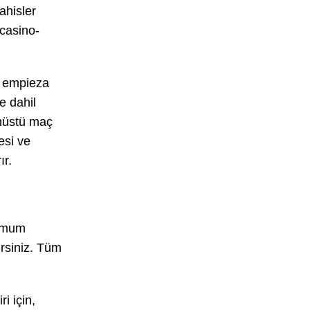
ahisler
ncasino-
a empieza
e dahil
anüstü maç
esi ve
ır.
nimum
irsiniz. Tüm
i için,