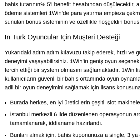
bahis tutarının% 5’i benefit hesabından düşülecektir,
ödeme sistemleri 1Win’de para yatırma empieza çekme içi
sunulan bonus sisteminin ve özellikle hoşgeldin bonu
In Türk Oyuncular Için Müşteri Desteği
Yukarıdaki adım adım kılavuzu takip ederek, hızlı ve güv
deneyimi yaşayabilirsiniz. 1Win’in geniş oyun seçenekle
tercih ettiği bir system olmasını sağlamaktadır. 1Win lis
kullanıcıların güvenli bir bahis ortamında oyun oynamas
adil bir oyun deneyimini sağlamak için lisans konusu
Burada herkes, en iyi üreticilerin çeşitli slot makinel
İstanbul merkezli 6 ilde düzenlenen operasyonun ardı
tamamlanarak, iddianame hazırlandı.
Bunları almak için, bahis kuponunuza a single, 3 y