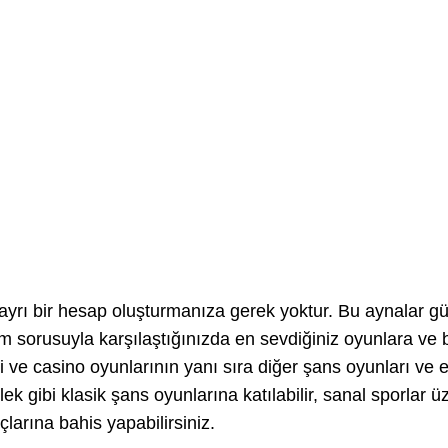
 ayrı bir hesap oluşturmanıza gerek yoktur. Bu aynalar güv
im sorusuyla karşılaştığınızda en sevdiğiniz oyunlara ve 
ri ve casino oyunlarının yanı sıra diğer şans oyunları ve et
k gibi klasik şans oyunlarına katılabilir, sanal sporlar ü
çlarına bahis yapabilirsiniz.