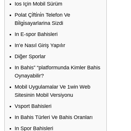
Ios Için Mobil Sürüm
Polat Çi̇fti̇ni̇n Telefon Ve
Bi̇lgi̇sayarlarina Sizdi
In E-spor Bahisleri
In’e Nasıl Giriş Yapılır
Diğer Sporlar
In Bahis” “platformunda Kimler Bahis
Oynayabilir?
Mobil Uygulamalar Ve 1win Web
Sitesinin Mobil Versiyonu
Vsport Bahisleri
In Bahis Türleri Ve Bahis Oranları
In Spor Bahisleri