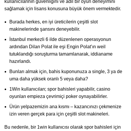
kullanıcılarının güvenliğini ve adil bir oyun deneyimini
sağlamak için lisans konusuna büyük önem vermektedir.
Burada herkes, en iyi üreticilerin çeşitli slot
makinelerinde şansını deneyebilir.
İstanbul merkezli 6 ilde düzenlenen operasyonun
ardından Dilan Polat ile eşi Engin Polat’ın weil
tutuklandığı soruşturma tamamlanarak, iddianame
hazırlandı.
Bunları almak için, bahis kuponunuza a single, 3 ya de
uma daha yüksek oranlı 5 veya daha?
1Win kullanıcıları; spor bahisleri yapabilir, casino
oyunları empieza çevrimiçi poker oynayabilirler.
Ürün yelpazemizin ana kısmı – kazancınızı çekmenize
izin veren gerçek para için çeşitli slot makineleri.
Bu nedenle, bir 1win kullanıcısı olarak spor bahisleri için