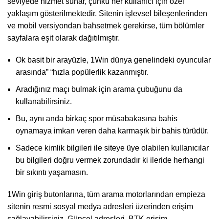
seviyede hizmet sunar, çünkü her kullanıcı için özel
yaklaşım gösterilmektedir. Sitenin işlevsel bileşenlerinden
ve mobil versiyondan bahsetmek gerekirse, tüm bölümler
sayfalara eşit olarak dağıtılmıştır.
Ok basit bir arayüzle, 1Win dünya genelindeki oyuncular
arasında” “hızla popülerlik kazanmıştır.
Aradığınız maçı bulmak için arama çubuğunu da
kullanabilirsiniz.
Bu, aynı anda birkaç spor müsabakasına bahis
oynamaya imkan veren daha karmaşık bir bahis türüdür.
Sadece kimlik bilgileri ile siteye üye olabilen kullanıcılar
bu bilgileri doğru vermek zorundadır ki ileride herhangi
bir sıkıntı yaşamasın.
1Win giriş butonlarına, tüm arama motorlarından empieza
sitenin resmi sosyal medya adresleri üzerinden erişim
sağlayabilirsiniz. Güncel adresleri, BTK erişim