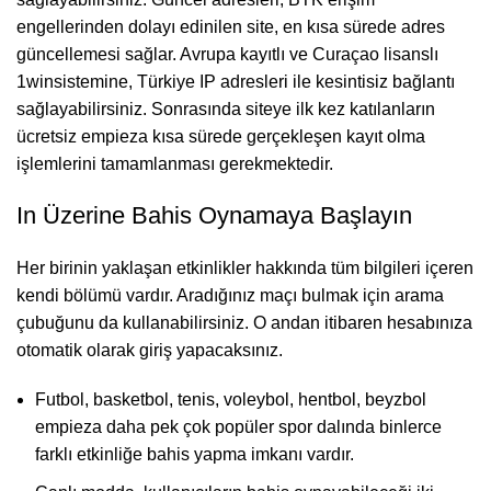
engellerinden dolayı edinilen site, en kısa sürede adres
güncellemesi sağlar. Avrupa kayıtlı ve Curaçao lisanslı
1winsistemine, Türkiye IP adresleri ile kesintisiz bağlantı
sağlayabilirsiniz. Sonrasında siteye ilk kez katılanların
ücretsiz empieza kısa sürede gerçekleşen kayıt olma
işlemlerini tamamlanması gerekmektedir.
In Üzerine Bahis Oynamaya Başlayın
Her birinin yaklaşan etkinlikler hakkında tüm bilgileri içeren
kendi bölümü vardır. Aradığınız maçı bulmak için arama
çubuğunu da kullanabilirsiniz. O andan itibaren hesabınıza
otomatik olarak giriş yapacaksınız.
Futbol, ​​basketbol, ​​tenis, ​​voleybol, hentbol, ​​beyzbol
empieza daha pek çok popüler spor dalında binlerce
farklı etkinliğe bahis yapma imkanı vardır.