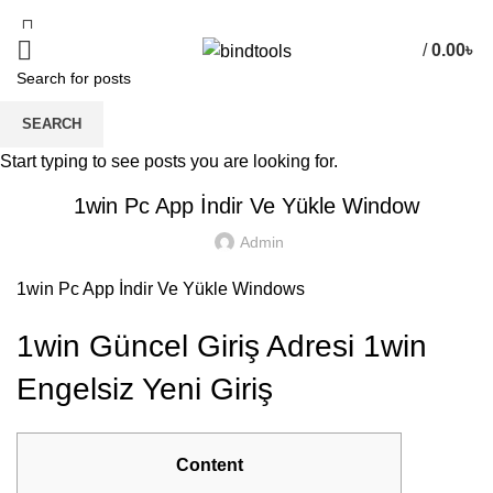
/
0.00
৳
SEARCH
HOME
1WIN TURKIYE
1WIN TURKIYE
Start typing to see posts you are looking for.
1win Pc App İndir Ve Yükle Window
Admin
1win Pc App İndir Ve Yükle Windows
1win Güncel Giriş Adresi 1win
Engelsiz Yeni Giriş
Content