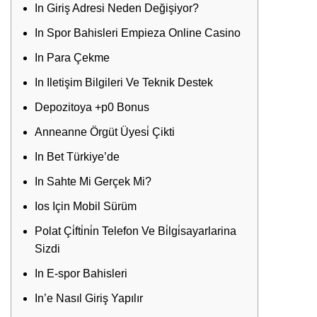
In Giriş Adresi Neden Değişiyor?
In Spor Bahisleri Empieza Online Casino
In Para Çekme
In Iletişim Bilgileri Ve Teknik Destek
Depozitoya +p0 Bonus
Anneanne Örgüt Üyesi̇ Çikti
In Bet Türkiye’de
In Sahte Mi Gerçek Mi?
Ios Için Mobil Sürüm
Polat Çi̇fti̇ni̇n Telefon Ve Bi̇lgi̇sayarlarina
Sizdi
In E-spor Bahisleri
In’e Nasıl Giriş Yapılır