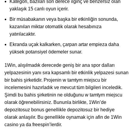
Kategori, bazıları son derece ilginç ve benzersiz olan
yaklaşık 15 canlı oyun içerir.
Bir müsabakanın veya başka bir etkinliğin sonunda,
kazanılan miktar otomatik olarak hesabınıza
yatırılacaktır.
Ekranda uçak kalkarken, çarpan artar empieza daha
yüksek potansiyel ödemeler sunar.
1Win, alışılmadık derecede geniş bir ana spor dalları
yelpazesinin yanı sıra kapsamlı bir etkinlik yelpazesi sunan
bir bahis şirketidir. Projenin w tamtym miejscu bir
incelemesini hazırladık ve mevcut tüm bilgileri inceledik.
Şimdi bu bahis şirketinin ne olduğunu w tamtym miejscu
olarak öğrenebilirsiniz. Bununla birlikte, 1Win’de
depozitosuz bonus genellikle depozitosuz bir hediye
olarak anlaşılır. Bu genellikle oynamak için afin de 1Win
casino ya da freespin’lerdir.