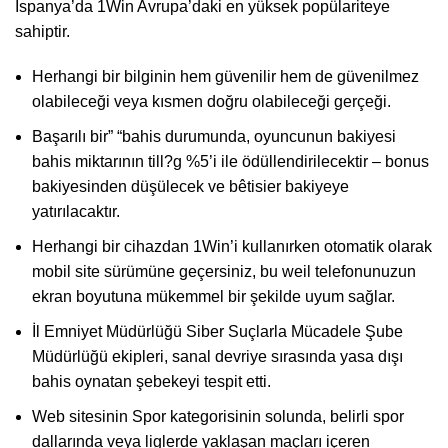
İspanya’da 1Win Avrupa’daki en yüksek popülariteye
sahiptir.
Herhangi bir bilginin hem güvenilir hem de güvenilmez
olabileceği veya kısmen doğru olabileceği gerçeği.
Başarılı bir” “bahis durumunda, oyuncunun bakiyesi
bahis miktarının till?g %5’i ile ödüllendirilecektir – bonus
bakiyesinden düşülecek ve bêtisier bakiyeye
yatırılacaktır.
Herhangi bir cihazdan 1Win’i kullanırken otomatik olarak
mobil site sürümüne geçersiniz, bu weil telefonunuzun
ekran boyutuna mükemmel bir şekilde uyum sağlar.
İl Emniyet Müdürlüğü Siber Suçlarla Mücadele Şube
Müdürlüğü ekipleri, sanal devriye sırasında yasa dışı
bahis oynatan şebekeyi tespit etti.
Web sitesinin Spor kategorisinin solunda, belirli spor
dallarında veya liglerde yaklaşan maçları içeren