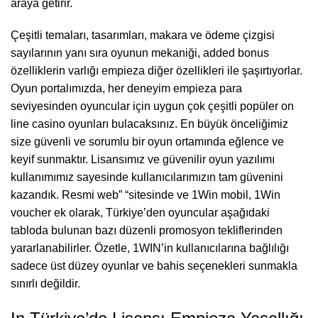
araya getirir.
Çeşitli temaları, tasarımları, makara ve ödeme çizgisi
sayılarının yanı sıra oyunun mekaniği, added bonus
özelliklerin varlığı empieza diğer özellikleri ile şaşırtıyorlar.
Oyun portalımızda, her deneyim empieza para
seviyesinden oyuncular için uygun çok çeşitli popüler on
line casino oyunları bulacaksınız. En büyük önceliğimiz
size güvenli ve sorumlu bir oyun ortamında eğlence ve
keyif sunmaktır. Lisansımız ve güvenilir oyun yazılımı
kullanımımız sayesinde kullanıcılarımızın tam güvenini
kazandık. Resmi web” “sitesinde ve 1Win mobil, 1Win
voucher ek olarak, Türkiye’den oyuncular aşağıdaki
tabloda bulunan bazı düzenli promosyon tekliflerinden
yararlanabilirler. Özetle, 1WIN’in kullanıcılarına bağlılığı
sadece üst düzey oyunlar ve bahis seçenekleri sunmakla
sınırlı değildir.