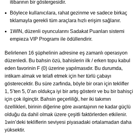
itibarının bir göstergesidir.
Böylece kullanıcılara, rahat gezinme ve sadece birkaç
tıklamayla gerekli tüm araçlara hızlı erişim sağlanır.
1WIN, düzenli oyuncularını Sadakat Puanları sistemi
empieza VIP Programı ile ödüllendirir.
Belirlenen 16 şüphelinin adresine eş zamanlı operasyon
düzenledi. Bu bahsin özü, bahislerin ilk / erken topu kabul
eden favorinin F (0) üzerine yapılmasıdır. Bu durumda,
intikam almak ve telafi etmek için her türlü çabayı
gösterecektir. Bu süre zarfında, böyle bir oran için teklifler
1, 5’ten 5, 0’an oldukça iyi bir artış gösterir ve bu bir bahisçi
için çok ilginçtir. Bahsin geçerliliği, her iki takımın
özellikleri, birinin diğerine göre avantajının ne kadar güçlü
olduğu da dahil olmak üzere çeşitli faktörlerden etkilenir.
1win’deki tekliflerin seviyesi piyasadaki ortalamadan daha
yüksektir.