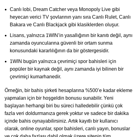
Canlı lobi, Dream Catcher veya Monopoly Live gibi
heyecan verici TV şovlarının yanı sıra Canlı Rulet, Canlı
Bakara ve Canlı Blackjack gibi klasiklerden oluşur.
Lisans, yalnızca 1WIN’in yasallığının bir kanıtı değil, aynı
zamanda oyuncularına güvenli bir ortam sunma
konusundaki kararlılığının da bir göstergesidir.
1WIN bugün yalnızca çevrimiçi spor bahisleri için
popüler bir kaynak değil, aynı zamanda iyi bilinen bir
çevrimiçi kumarhanedir.
Örneğin, bir bahis şirketi hesaplarına %500’e kadar ekleme
yapmaları için bir hoşgeldin bonusu sunabilir. Yeni
başlayan herhangi biri bu süreci halledebilir çünkü çok
fazla veri doldurmanıza gerek yoktur ve sadece bir dakika
içinde bahis oynayabilirsiniz. Artık kayıtlı bir kullanıcı
olarak, online oyunlar, spor bahisleri, canlı yayın, bonuslar
ve çok daha fazlası dahil olmak üzere sitenin tüm