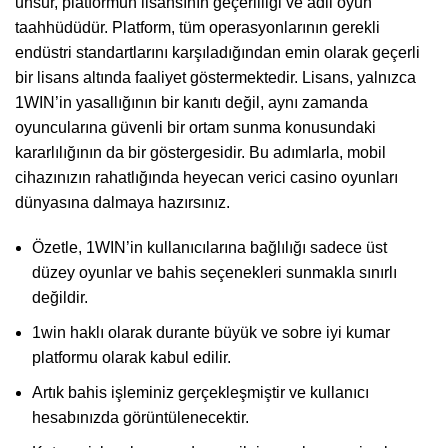
unsur, platformun lisansının geçerliliği ve adil oyun
taahhüdüdür. Platform, tüm operasyonlarının gerekli
endüstri standartlarını karşıladığından emin olarak geçerli
bir lisans altında faaliyet göstermektedir. Lisans, yalnızca
1WIN’in yasallığının bir kanıtı değil, aynı zamanda
oyuncularına güvenli bir ortam sunma konusundaki
kararlılığının da bir göstergesidir. Bu adımlarla, mobil
cihazınızın rahatlığında heyecan verici casino oyunları
dünyasına dalmaya hazırsınız.
Özetle, 1WIN’in kullanıcılarına bağlılığı sadece üst
düzey oyunlar ve bahis seçenekleri sunmakla sınırlı
değildir.
1win haklı olarak durante büyük ve sobre iyi kumar
platformu olarak kabul edilir.
Artık bahis işleminiz gerçekleşmiştir ve kullanıcı
hesabınızda görüntülenecektir.