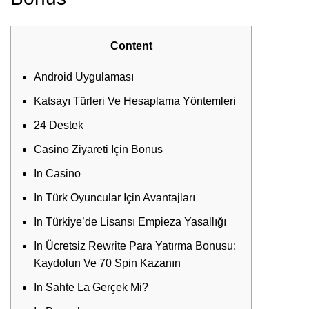
Content
Android Uygulaması
Katsayı Türleri Ve Hesaplama Yöntemleri
24 Destek
Casino Ziyareti Için Bonus
In Casino
In Türk Oyuncular Için Avantajları
In Türkiye’de Lisansı Empieza Yasallığı
In Ücretsiz Rewrite Para Yatırma Bonusu:
Kaydolun Ve 70 Spin Kazanın
In Sahte La Gerçek Mi?