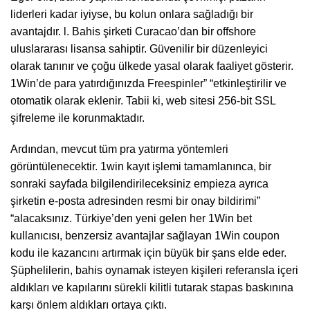
liderleri kadar iyiyse, bu kolun onlara sağladığı bir
avantajdır. l. Bahis şirketi Curacao’dan bir offshore
uluslararası lisansa sahiptir. Güvenilir bir düzenleyici
olarak tanınır ve çoğu ülkede yasal olarak faaliyet gösterir.
1Win’de para yatırdığınızda Freespinler” “etkinleştirilir ve
otomatik olarak eklenir. Tabii ki, web sitesi 256-bit SSL
şifreleme ile korunmaktadır.
Ardından, mevcut tüm pra yatırma yöntemleri
görüntülenecektir. 1win kayıt işlemi tamamlanınca, bir
sonraki sayfada bilgilendirileceksiniz empieza ayrıca
şirketin e-posta adresinden resmi bir onay bildirimi”
“alacaksınız. Türkiye’den yeni gelen her 1Win bet
kullanıcısı, benzersiz avantajlar sağlayan 1Win coupon
kodu ile kazancını artırmak için büyük bir şans elde eder.
Şüphelilerin, bahis oynamak isteyen kişileri referansla içeri
aldıkları ve kapılarını sürekli kilitli tutarak stapas baskınına
karşı önlem aldıkları ortaya çıktı.