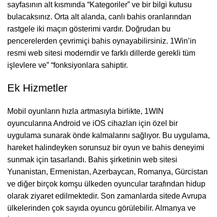
sayfasının alt kısmında “Kategoriler” ve bir bilgi kutusu
bulacaksınız. Orta alt alanda, canlı bahis oranlarından
rastgele iki maçın gösterimi vardır. Doğrudan bu
pencerelerden çevrimiçi bahis oynayabilirsiniz. 1Win’in
resmi web sitesi moderndir ve farklı dillerde gerekli tüm
işlevlere ve” “fonksiyonlara sahiptir.
Ek Hizmetler
Mobil oyunların hızla artmasıyla birlikte, 1WIN
oyuncularına Android ve iOS cihazları için özel bir
uygulama sunarak önde kalmalarını sağlıyor. Bu uygulama,
hareket halindeyken sorunsuz bir oyun ve bahis deneyimi
sunmak için tasarlandı. Bahis şirketinin web sitesi
Yunanistan, Ermenistan, Azerbaycan, Romanya, Gürcistan
ve diğer birçok komşu ülkeden oyuncular tarafından hidup
olarak ziyaret edilmektedir. Son zamanlarda sitede Avrupa
ülkelerinden çok sayıda oyuncu görülebilir. Almanya ve