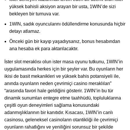
yüksek bahisli aksiyon arayan bir usta, 1WIN’de sizi
bekleyen bir turnuva var.
1WIN, sadık oyuncularını ödüllendirme konusunda hiçbir
detayı atlamaz.
Önceki gün bir kayıp yaşadıysanız, bonus hesabından
ana hesaba ek para aktarılacaktır.
İster slot meraklısı olun ister masa oyunu tutkunu, 1WIN’in
uygulamasında herkes için bir şeyler var. Bu oyunların her
ikisi de basit mekanikleri ve yüksek bahis potansiyeli ile,
anında oyunların neden çevrimiçi casino meraklıları”
“arasında favori hale geldiğini gösterir. 1WIN’in bu tür
dinamik sunumları entegre etme taahhüdü, topluluklarına
çeşitli oyun deneyimleri sağlama konusundaki
adanmışlıklarının bir kanıtıdır. Kısacası, 1WIN’in canlı
casinosu, geleneksel casinoların otantikliği ile çevrimiçi
oyunların rahatlığını ve yeniliğini sorunsuz bir şekilde