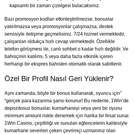
kapsamlı bir zaman çizelgesi bulacaksınız.
Bazı promosyon kodları etkinleştirilmezse, bonuslar
yatırılmazsa veya promosyonlar çalışmazsa, destek
servisiyle iletişime geçmelisiniz. 7/24 hizmet vermektedir,
çalışanları oldukça hızlı cevap vermektedir. Özellikle
telefon görüşmesi ile, canlı sohbet o kadar hızlı değildir. Ve
bahisçinin katılımı, 5 veya daha fazla etkinlik içeren
herhangi bir ekspres bahisten otomatik olarak sabitlenir.
Özel Bir Profil Nasıl Geri Yüklenir?
Aynı zamanda, böyle bir bonus kullanarak, oyuncu için”
“gerçek para kazanma şansı korunur! Bu nedenle, 1Win’de
depozitosuz bonuslar, kumarhaneyi veya yeni bir oyunu
minimum amount riskle denemek için harika bir fırsat sunar.
1Win Casino, çeşitliliği ve sunulan eğlencelerin kalitesiyle
kumarhane severleri çeken çevrimiçi uzmanınız olan